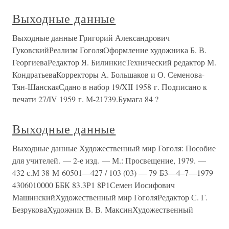
Выходные данные
Выходные данные Григорий Александрович
ГуковскийРеализм ГоголяОформление художника Б. В.
ГеоргиеваРедактор Я. БилинкисТехнический редактор М.
КондратьеваКорректоры А. Большаков и О. Семенова-
Тян-ШанскаяСдано в набор 19/XII 1958 г. Подписано к
печати 27/IV 1959 г. М-21739.Бумага 84 ?
Выходные данные
Выходные данные Художественный мир Гоголя: Пособие
для учителей. — 2-е изд. — М.: Просвещение, 1979. —
432 с.М 38 М 60501—427 / 103 (03) — 79 Б3—4–7—1979
4306010000 ББК 83.3Р1 8Р1Семен Иосифович
МашинскийХудожественный мир ГоголяРедактор С. Г.
БезруковаХудожник В. В. МаксинХудожественный