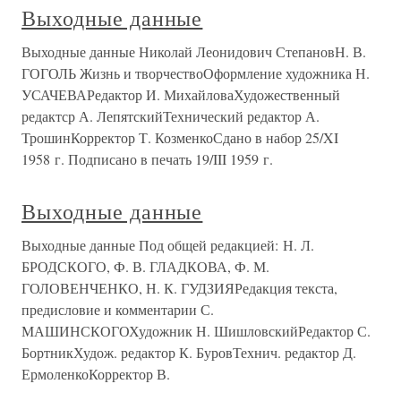
Выходные данные
Выходные данные Николай Леонидович СтепановН. В.
ГОГОЛЬ Жизнь и творчествоОформление художника Н.
УСАЧЕВАРедактор И. МихайловаХудожественный
редактср А. ЛепятскийТехнический редактор А.
ТрошинКорректор Т. КозменкоСдано в набор 25/XI
1958 г. Подписано в печать 19/III 1959 г.
Выходные данные
Выходные данные Под общей редакцией: Н. Л.
БРОДСКОГО, Ф. В. ГЛАДКОВА, Ф. М.
ГОЛОВЕНЧЕНКО, Н. К. ГУДЗИЯРедакция текста,
предисловие и комментарии С.
МАШИНСКОГОХудожник Н. ШишловскийРедактор С.
БортникХудож. редактор К. БуровТехнич. редактор Д.
ЕрмоленкоКорректор В.