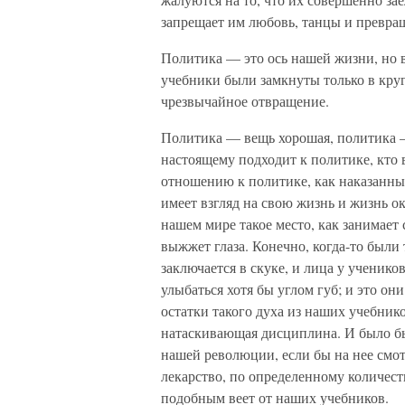
запрещает им любовь, танцы и превр
Политика — это ось нашей жизни, но вс
учебники были замкнуты только в круг
чрезвычайное отвращение.
Политика — вещь хорошая, политика — 
настоящему подходит к политике, кто в
отношению к политике, как наказанный 
имеет взгляд на свою жизнь и жизнь о
нашем мире такое место, как занимает 
выжжет глаза. Конечно, когда-то были 
заключается в скуке, и лица у ученик
улыбаться хотя бы углом губ; и это о
остатки такого духа из наших учебни
натаскивающая дисциплина. И было б
нашей революции, если бы на нее смот
лекарство, по определенному количест
подобным веет от наших учебников.