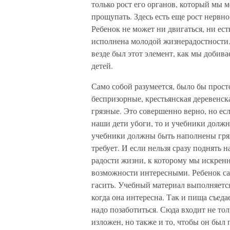
только рост его органов, который мы 
прощупать. Здесь есть еще рост нервн
Ребенок не может ни двигаться, ни ест
исполнена молодой жизнерадостности.
везде был этот элемент, как мы добив
детей.
Само собой разумеется, было бы просто
беспризорные, крестьянская деревенска
грязные. Это совершенно верно, но ес
наши дети убоги, то и учебники должн
учебники должны быть наполнены грязь
требует. И если нельзя сразу поднять
радости жизни, к которому мы искренн
возможности интересными. Ребенок сам
гасить. Учебный материал выполняется
когда она интересна. Так и пища съедае
надо позаботиться. Сюда входит не тол
изложен, но также и то, чтобы он был 