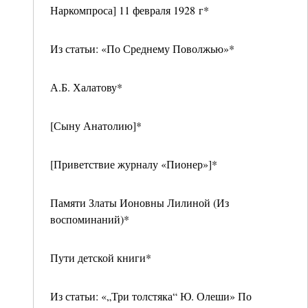
Наркомпроса] 11 февраля 1928 г*
Из статьи: «По Среднему Поволжью»*
А.Б. Халатову*
[Сыну Анатолию]*
[Приветствие журналу «Пионер»]*
Памяти Златы Ионовны Лилиной (Из
воспоминаний)*
Пути детской книги*
Из статьи: «„Три толстяка“ Ю. Олеши» По