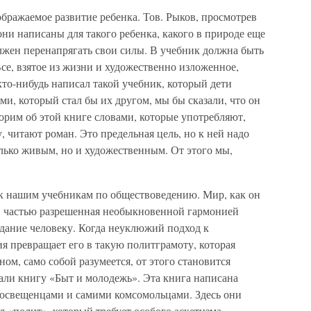
ображаемое развитие ребенка. Тов. Рыков, просмотрев
они написаны для такого ребенка, какого в природе еще
олжен перенапрягать свои силы. В учебник должна быть
Все, взятое из жизни и художественно изложенное,
кто-нибудь написал такой учебник, который дети
ми, который стал бы их другом, мы бы сказали, что он
рим об этой книге словами, которые употребляют,
, читают роман. Это предельная цель, но к ней надо
олько живым, но и художественным. От этого мы,
 к нашим учебникам по обществоведению. Мир, как он
а, частью разрешенная необыкновенной гармонией
адание человеку. Когда неуклюжий подход к
я превращает его в такую политграмоту, которая
ом, само собой разумеется, от этого становится
тали книгу «Быт и молодежь». Эта книга написана
свещенцами и самими комсомольцами. Здесь они
л «полит», который требует особого аскетизма,