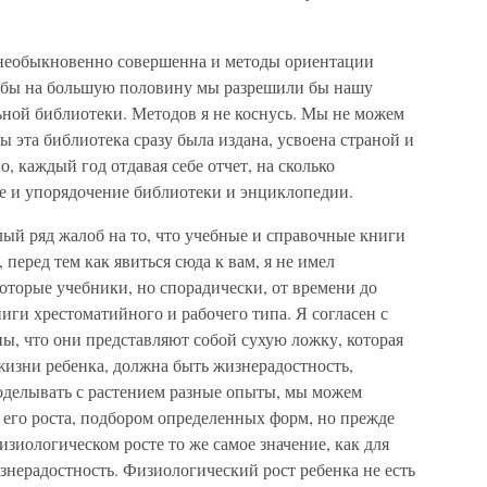
необыкновенно совершенна и методы ориентации
а бы на большую половину мы разрешили бы нашу
ьной библиотеки. Методов я не коснусь. Мы не можем
бы эта библиотека сразу была издана, усвоена страной и
, каждый год отдавая себе отчет, на сколько
е и упорядочение библиотеки и энциклопедии.
елый ряд жалоб на то, что учебные и справочные книги
 перед тем как явиться сюда к вам, я не имел
оторые учебники, но спорадически, от времени до
иги хрестоматийного и рабочего типа. Я согласен с
ны, что они представляют собой сухую ложку, которая
 жизни ребенка, должна быть жизнерадостность,
оделывать с растением разные опыты, мы можем
 его роста, подбором определенных форм, но прежде
изиологическом росте то же самое значение, как для
изнерадостность. Физиологический рост ребенка не есть