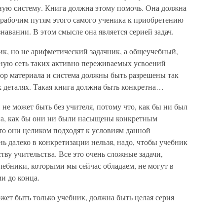
ную систему. Книга должна этому помочь. Она должна
 рабочим путям этого самого ученика к приобретению
авании. В этом смысле она является серией задач.
ник, но не арифметический задачник, а общеучебный,
ную сеть таких активно переживаемых усвоений
бор материала и система должны быть разрешены так
ех деталях. Такая книга должна быть конкретна…
не может быть без учителя, потому что, как бы ни был
ига, как бы они ни были насыщены конкретным
что они целиком подходят к условиям данной
ь далеко в конкретизации нельзя, надо, чтобы учебник
тву учительства. Все это очень сложные задачи,
учебники, которыми мы сейчас обладаем, не могут в
и до конца.
жет быть только учебник, должна быть целая серия