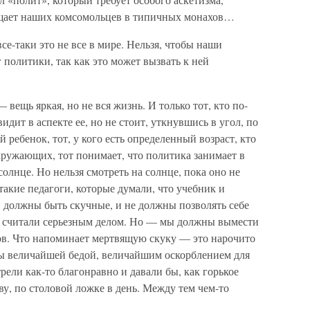
ащает наших комсомольцев в типичных монахов…
е-таки это не все в мире. Нельзя, чтобы наши
 политики, так как это может вызвать к ней
вещь яркая, но не вся жизнь. И только тот, кто по-
идит в аспекте ее, но не стоит, уткнувшись в угол, по
ребенок, тот, у кого есть определенный возраст, кто
кружающих, тот понимает, что политика занимает в
солнце. Но нельзя смотреть на солнце, пока оно не
такие педагоги, которые думали, что учебник и
ов должны быть скучные, и не должны позволять себе
ни считали серьезным делом. Но — мы должны вымести
ков. Что напоминает мертвящую скуку — это нарочито
ы величайшей бедой, величайшим оскорблением для
рели как-то благонравно и давали бы, как горькое
ву, по столовой ложке в день. Между тем чем-то