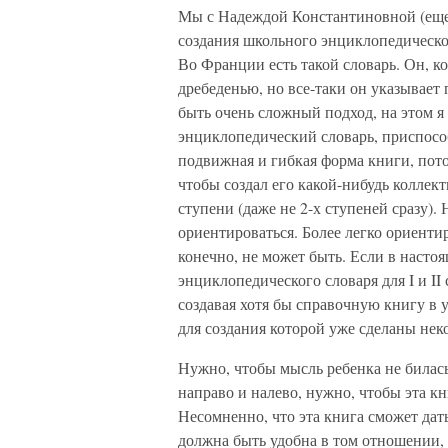
Мы с Надеждой Константиновной (еще, 
создания школьного энциклопедическог
Во Франции есть такой словарь. Он, к
дребеденью, но все-таки он указывае
быть очень сложный подход, на этом я
энциклопедический словарь, приспосо
подвижная и гибкая форма книги, пото
чтобы создал его какой-нибудь коллек
ступени (даже не 2-х ступеней сразу).
ориентироваться. Более легко ориент
конечно, не может быть. Если в настоя
энциклопедического словаря для I и II 
создавая хотя бы справочную книгу в 
для создания которой уже сделаны нек
Нужно, чтобы мысль ребенка не билась 
направо и налево, нужно, чтобы эта к
Несомненно, что эта книга сможет дат
должна быть удобна в том отношении,