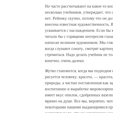
Но часто рассчитывают на какое-то во
несколько учебников, утверждает, что 
нет. Ребенку скучно, потому что он д
внесена известная художественность. 
усваивается с наслаждением. Если бы 
читали бы с горящими интересом глаза
написан великим художником. Мы гово
когда слушают сонату, смотрят картину
стремиться. Надо делать учебник не т
конечно, очень далеки.
Жутко становится, когда мы подходим
рисуется человеку, красота, — красот
природы, а частью поставленная как з
воспитанию и выработке мировоззрени
имеет вкус опилок, сдобренных вазелин
мрачно на душе. Все мы, вероятно, чи
некоторыми нашими выдающимися про
жалуются на то, что их совершенно зае