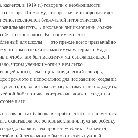
кажется, в 1919 г.) говорили о необходимости
о словаря. По-моему, это чрезвычайно хорошая идея.
онечно, переполнен буржуазной патриотической
т правильный путь. К школьной энциклопедии должен
 сейчас остановлюсь. Вы понимаете, что
бленный для школы, — это прежде всего чрезвычайно
му что там содержится максимум материала. Надо,
тив и чтобы там был максимум материала для школ I
 Надо, чтобы ученики могли в нем легко
ирующей книги, чем энциклопедический словарь,
щее время это и непосильное для нас задание (создание
ступени), то, во всяком случае, к этому надо подходить,
учебной библиотечке, которую мы должны создать и
оторые шаги.
в словаре, как бабочка в коробке, чтобы он не метался
нига охватывала все основные знания, нужные ребенку.
ь гораздо больше, чем простой учебник. Эта книга
 чтоб в ней легко можно было отыскать нужный