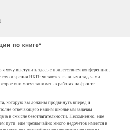
)
ции по книге*
о я хочу выступить здесь с приветствием конференции,
1
 с точки зрения НКП
являются главными задачами
оторое они могут занимать в работах на фронте
ота, которую вы должны продвинуть вперед и
 вполне отвечающего нашим школьным задачам
дача в смысле безотлагательности. Несомненно, еще
ем пути, еще чрезвычайно много недочетов имеется в
азывается, что дальнейшее продвижение программ