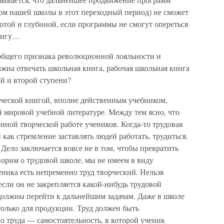
том нашей школы в этот переходный период) не сможет
отой и глубиной, если программы не смогут опереться
книгу…
общего признака революционной лояльности и
жна отвечать школьная книга, рабочая школьная книга
й и второй ступени?
ческой книгой, вполне действенным учебником,
ей мировой учебной литературе. Между тем ясно, что
нной творческой работе учеников. Когда-то трудовая
ак стремление заставлять людей работать, трудиться.
Дело заключается вовсе не в том, чтобы превратить
ворим о трудовой школе, мы не имеем в виду
еника есть непременно труд творческий. Нельзя
если он не закрепляется какой-нибудь трудовой
 должны перейти к дальнейшим задачам. Даже в школе
олько для продукции. Труд должен быть
о труда — самостоятельность, в которой ученик