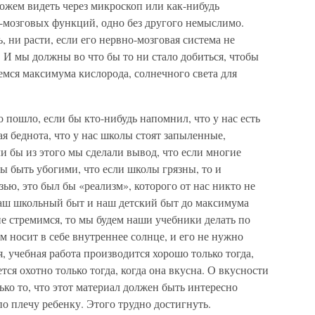
можем видеть через микроскоп или как-нибудь
о-мозговых функций, одно без другого немыслимо.
ь, ни расти, если его нервно-мозговая система не
 И мы должны во что бы то ни стало добиться, чтобы
аемся максимума кислорода, солнечного света для
 пошло, если бы кто-нибудь напомнил, что у нас есть
я беднота, что у нас школы стоят запыленные,
ли бы из этого мы сделали вывод, что если многие
ы быть убогими, что если школы грязны, то и
ю, это был бы «реализм», которого от нас никто не
 наш школьный быт и наш детский быт до максимума
е стремимся, то мы будем наши учебники делать по
 носит в себе внутреннее солнце, и его не нужно
, учебная работа производится хорошо только тогда,
тся охотно только тогда, когда она вкусна. О вкусности
ько то, что этот материал должен быть интересно
по плечу ребенку. Этого трудно достигнуть.