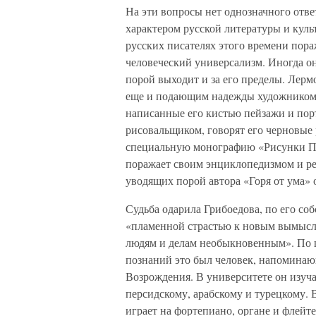
На эти вопросы нет однозначного отве
характером русской литературы и кул
русских писателях этого времени пора
человеческий универсализм. Иногда он
порой выходит и за его пределы. Лерм
еще и подающим надежды художником-
написанные его кистью пейзажи и пор
рисовальщиком, говорят его черновые 
специальную монографию «Рисунки Пу
поражает своим энциклопедизмом и ре
уводящих порой автора «Горя от ума» 
Судьба одарила Грибоедова, по его с
«пламенной страстью к новым вымыслам
людям и делам необыкновенным». По 
познаний это был человек, напомина
Возрождения. В университете он изуча
персидскому, арабскому и турецкому. 
играет на фортепиано, органе и флейт