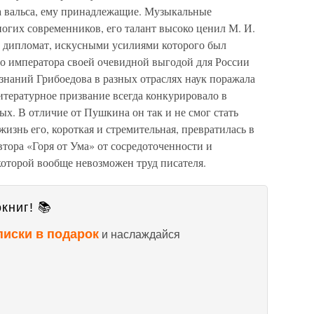
ва вальса, ему принадлежащие. Музыкальные
огих современников, его талант высоко ценил М. И.
 дипломат, искусными усилиями которого был
о императора своей очевидной выгодой для России
знаний Грибоедова в разных отраслях наук поражала
итературное призвание всегда конкурировало в
х. В отличие от Пушкина он так и не смог стать
изнь его, короткая и стремительная, превратилась в
тора «Горя от Ума» от сосредоточенности и
которой вообще невозможен труд писателя.
книг! 📚
писки в подарок
и наслаждайся