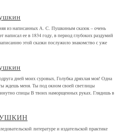
Пушкин
яя из написанных А. С. Пушкиным сказок – очень
т написал ее в 1834 году, в период глубоких раздумий
написанию этой сказки послужило знакомство с уже
Пушкин
руга дней моих суровых, Голубка дряхлая моя! Одна
 ты ждешь меня. Ты под окном своей светлицы
оминутно спицы В твоих наморщенных руках. Глядишь в
 ПУШКИН
довательской литературе и издательской практике