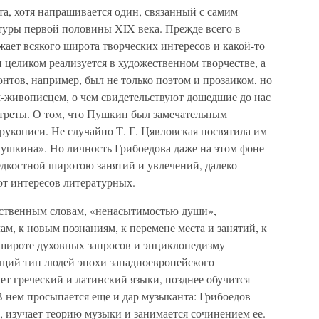
та, хотя напрашивается один, связанный с самим
ьтуры первой половины XIX века. Прежде всего в
жает всякого широта творческих интересов и какой-то
 целиком реализуется в художественном творчестве, а
онтов, например, был не только поэтом и прозаиком, но
живописцем, о чем свидетельствуют дошедшие до нас
треты. О том, что Пушкин был замечательным
рукописи. Не случайно Т. Г. Цявловская посвятила им
шкина». Но личность Грибоедова даже на этом фоне
дкостной широтою занятий и увлечений, далеко
от интересов литературных.
обственным словам, «ненасытимостью души»,
, к новым познаниям, к перемене места и занятий, к
широте духовных запросов и энциклопедизму
ющий тип людей эпохи западноевропейского
ет греческий и латинский языки, позднее обучится
В нем просыпается еще и дар музыканта: Грибоедов
е, изучает теорию музыки и занимается сочинением ее.