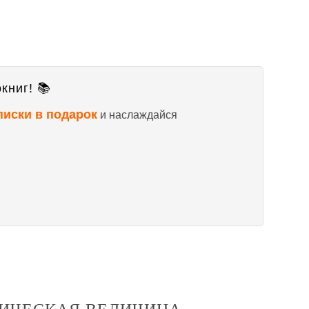
книг! 📚
писки в подарок
и наслаждайся