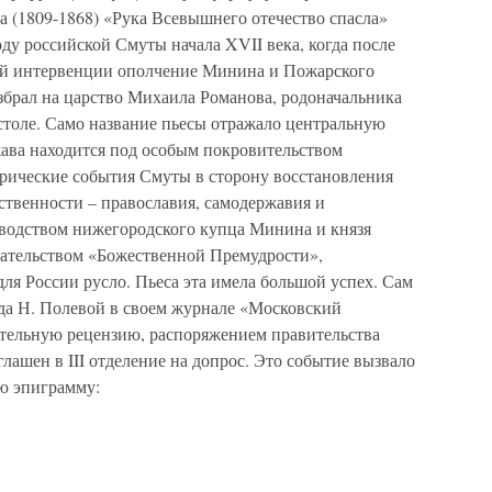
а (1809-1868) «Рука Всевышнего отечество спасла»
оду российской Смуты начала XVII века, когда после
ной интервенции ополчение Минина и Пожарского
збрал на царство Михаила Романова, родоначальника
столе. Само название пьесы отражало центральную
жава находится под особым покровительством
рические события Смуты в сторону восстановления
ственности – православия, самодержавия и
оводством нижегородского купца Минина и князя
ательством «Божественной Премудрости»,
ля России русло. Пьеса эта имела большой успех. Сам
огда Н. Полевой в своем журнале «Московский
цательную рецензию, распоряжением правительства
глашен в III отделение на допрос. Это событие вызвало
ю эпиграмму: