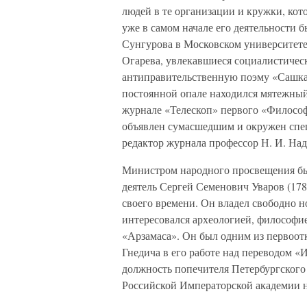
людей в те организации и кружки, кото
уже в самом начале его деятельности
Сунгурова в Московском университете
Огарева, увлекавшиеся социалистиче
антиправительственную поэму «Сашка»
постоянной опале находился мятежный
журнале «Телескоп» первого «Философ
объявлен сумасшедшим и окружен спе
редактор журнала профессор Н. И. На
Министром народного просвещения бы
деятель Сергей Семенович Уваров (17
своего времени. Он владел свободно 
интересовался археологией, философие
«Арзамаса». Он был одним из первоот
Гнедича в его работе над переводом «
должность попечителя Петербургского 
Российской Императорской академии на