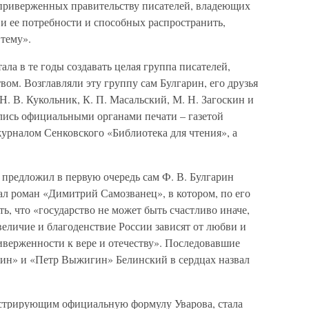
риверженных правительству писателей, владеющих
и ее потребности и способных распространить,
тему».
ла в те годы создавать целая группа писателей,
ом. Возглавляли эту группу сам Булгарин, его друзья
. В. Кукольник, К. П. Масальский, М. Н. Загоскин и
лись официальными органами печати – газетой
журналом Сенковского «Библиотека для чтения», а
предложил в первую очередь сам Ф. В. Булгарин
вал роман «Димитрий Самозванец», в котором, по его
ь, что «государство не может быть счастливо иначе,
величие и благоденствие России зависят от любви и
иверженности к вере и отечеству». Последовавшие
ин» и «Петр Выжигин» Белинский в сердцах назвал
стрирующим официальную формулу Уварова, стала