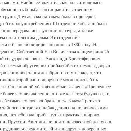
стьянами. Наиболее значительная роль отводилась
 обязанность борьба с антиправительственным
 групп. Другая важная задача была в проверке
 об их злоупотреблениях III отделение обязано было
лению передавались функции цензуры, а также
сем политическим делам. Это отделение
ека и было ликвидировано лишь в 1880 году. На
тделения Собственной Его Величества канцелярии» 26
ый государю человек – Александр Христофорович
й из семьи обрусевших прибалтийских немцев-дворян.
давлении восстания декабристов и утверждал, что
и» некоторой части дворян не могло поколебать
сти. Он с полной убежденностью заявлял: «Прошедшее
 более чем великолепно; что же касается будущего, то
себе самое смелое воображение». Задача Третьего
ем тайного контроля и наблюдения над политическими
ния, потребовала прибегнуть к практике, широко
и, Пруссии, Австрии, но почти неизвестной до того в
сотрудников-осведомителей и «внедрять» доверенных