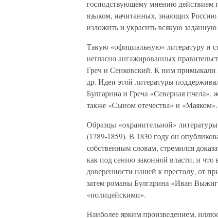
господствующему мнению действием п
языком, начитанных, знающих Россию 
изложить и украсить всякую заданную 
Такую «официальную» литературу и ста
негласно ангажированных правительств
Греч и Сенковский. К ним примыкали Н
др. Идеи этой литературы поддержива
Булгарина и Греча «Северная пчела», 
также «Сыном отечества» и «Маяком».
Образцы «охранительной» литературы 
(1789-1859). В 1830 году он опублико
собственным словам, стремился доказат
как под сению законной власти, и что 
доверенности нашей к престолу, от пр
затем романы Булгарина «Иван Выжиг
«полицейскими».
Наиболее ярким произведением, иллю