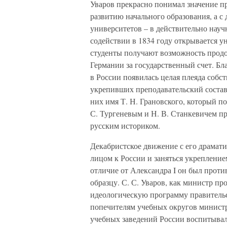
Уваров прекрасно понимал значение пр
развитию начального образования, а 
университетов – в действительно науч
содействии в 1834 году открывается у
студенты получают возможность продо
Германии за государственный счет. Бл
в России появилась целая плеяда собс
укрепивших преподавательский состав
них имя Т. Н. Грановского, который п
С. Тургеневым и Н. В. Станкевичем п
русским историком.
Декабристское движение с его драмати
лицом к России и заняться укрепление
отличие от Александра I он был прот
образцу. С. С. Уваров, как министр 
идеологическую программу правительст
попечителям учебных округов министр
учебных заведений России воспитывал