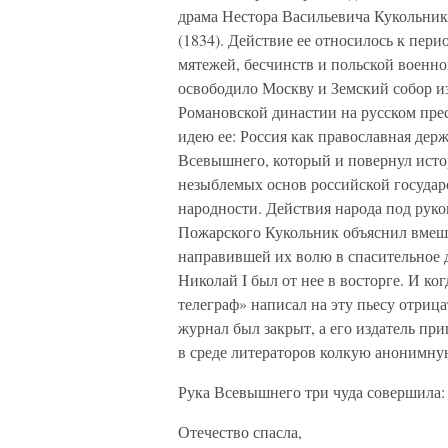
драма Нестора Васильевича Кукольник
(1834). Действие ее относилось к пери
мятежей, бесчинств и польской воен
освободило Москву и Земский собор и
Романовской династии на русском пре
идею ее: Россия как православная дер
Всевышнего, который и повернул исто
незыблемых основ российской государ
народности. Действия народа под рук
Пожарского Кукольник объяснил вмеш
направившей их волю в спасительное д
Николай I был от нее в восторге. И к
телеграф» написал на эту пьесу отри
журнал был закрыт, а его издатель при
в среде литераторов колкую анонимну
Рука Всевышнего три чуда совершила:
Отечество спасла,