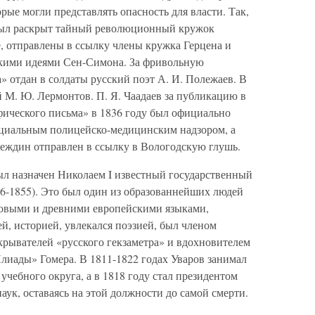
рые могли представлять опасность для власти. Так,
 был раскрыт тайный революционный кружок
, отправлены в ссылку члены кружка Герцена и
скими идеями Сен-Симона. За фривольную
 отдан в солдаты русский поэт А. И. Полежаев. В
 М. Ю. Лермонтов. П. Я. Чаадаев за публикацию в
ического письма» в 1836 году был официально
циальным полицейско-медицинским надзором, а
деждин отправлен в ссылку в Вологодскую глушь.
л назначен Николаем I известный государственный
86-1855). Это был один из образованнейших людей
новыми и древними европейскими языками,
й, историей, увлекался поэзией, был членом
крывателей «русского гекзаметра» и вдохновителем
Илиады» Гомера. В 1811-1822 годах Уваров занимал
учебного округа, а в 1818 году стал президентом
ук, оставаясь на этой должности до самой смерти.