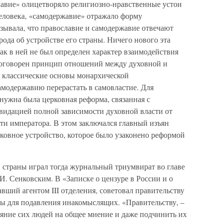
лавие» олицетворяло религиозно-нравственные устои
человека, «самодержавие» отражало форму
азывала, что православие и самодержавие отвечают
ода об устройстве его страны. Ничего нового эта
как в ней не был определен характер взаимодействия
 оговорен принцип отношений между духовной и
 классические основы монархической
амодержавию перерастать в самовластие. Для
нужна была церковная реформа, связанная с
видацией полной зависимости духовной власти от
сти императора. В этом заключался главный изъян
ковное устройство, которое было узаконено реформой
страны играл тогда журнальный триумвират во главе
 И. Сенковским. В «Записке о цензуре в России и о
вший агентом III отделения, советовал правительству
лы для подавления инакомыслящих. «Правительству, –
лияние сих людей на общее мнение и даже подчинить их