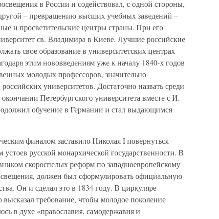
освещения в России и содействовал, с одной стороны,
с другой – превращению высших учебных заведений –
ные и просветительские центры страны. При его
ниверситет св. Владимира в Киеве. Лучшие российские
лжать свое образование в университетских центрах
агодаря этим нововведениям уже к началу 1840-х годов
твенных молодых профессоров, значительно
 российских университетов. Достаточно назвать среди
о окончании Петербургского университета вместе с И.
родолжил обучение в Германии и стал выдающимся
ческим финалом заставило Николая I повернуться
м устоев русской монархической государственности. В
ивником скороспелых реформ по западноевропейскому
просвещения, должен был сформулировать официальную
ва. Он и сделал это в 1834 году. В циркуляре
 высказал требование, чтобы молодое поколение
ось в духе «православия, самодержавия и