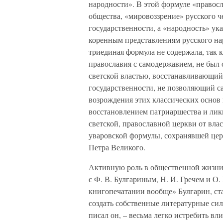
народности». В этой формуле «правос
общества, «мировоззрение» русского 
государственности, а «народность» ук
коренным представлениям русского нар
триединая формула не содержала, так 
православия с самодержавием, не был
светской властью, восстанавливающий
государственности, не позволяющий с
возрождения этих классических основ 
восстановлением патриаршества и лик
светской, православной церкви от вла
уваровской формулы, сохранявшей цер
Петра Великого.
Активную роль в общественной жизни 
с Ф. В. Булгариным, Н. И. Гречем и О.
книгопечатании вообще» Булгарин, ста
создать собственные литературные си
писал он, – весьма легко истребить в