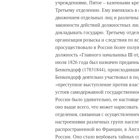
учреждениями, Пятое – казенными кре
Третьему отделению. Ему вменялась в
движением отдельных лиц и различных
законности действий должностных лиц:
докладывать государю. Третьему отде
организация розыска и следствия по в
просуществовало в России более полув
должность «Главного начальника III о
июля 1826 года был назначен преданн
Бенкендорф (17831844), происходивши
Бенкендорф деятельно участвовал в по
«преступное выступление против власт
устоев самодержавной государственно
России было удивительно, ее настоящее
оно выше всего, что может нарисовать 
отделения, связанная с осуществлени
настроениями различных групп населе
распространенной во Франции, в Англи
России. Оно стало вербовать тайных 