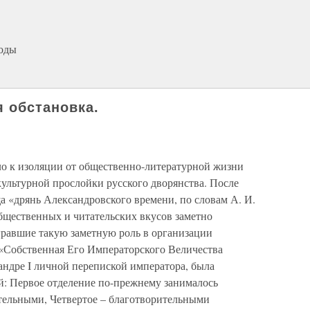
годы
 обстановка.
ло к изоляции от общественно-литературной жизни
 культурной прослойки русского дворянства. После
а «дрянь Александровского времени, по словам А. И.
общественных и читательских вкусов заметно
гравшие такую заметную роль в организации
 «Собственная Его Императорского Величества
андре I личной перепиской императора, была
й: Первое отделение по-прежнему занималось
ательными, Четвертое – благотворительными