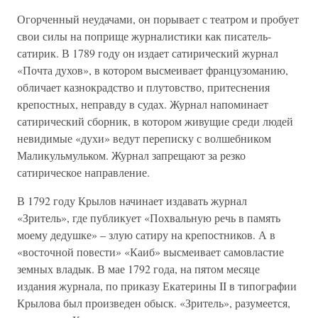
Огорченный неудачами, он порывает с театром и пробует
свои силы на поприще журналистики как писатель-
сатирик. В 1789 году он издает сатирический журнал
«Почта духов», в котором высмеивает французоманию,
обличает казнокрадство и плутовство, притеснения
крепостных, неправду в судах. Журнал напоминает
сатирический сборник, в котором живущие среди людей
невидимые «духи» ведут переписку с волшебником
Маликульмульком. Журнал запрещают за резко
сатирическое направление.
В 1792 году Крылов начинает издавать журнал
«Зритель», где публикует «Похвальную речь в память
моему дедушке» – злую сатиру на крепостников. А в
«восточной повести» «Каиб» высмеивает самовластие
земных владык. В мае 1792 года, на пятом месяце
издания журнала, по приказу Екатерины II в типографии
Крылова был произведен обыск. «Зритель», разумеется,