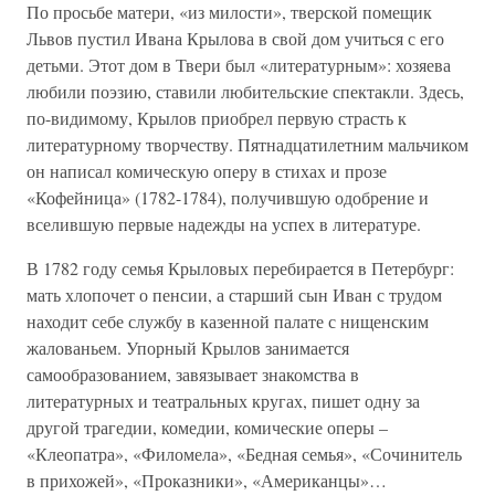
По просьбе матери, «из милости», тверской помещик
Львов пустил Ивана Крылова в свой дом учиться с его
детьми. Этот дом в Твери был «литературным»: хозяева
любили поэзию, ставили любительские спектакли. Здесь,
по-видимому, Крылов приобрел первую страсть к
литературному творчеству. Пятнадцатилетним мальчиком
он написал комическую оперу в стихах и прозе
«Кофейница» (1782-1784), получившую одобрение и
вселившую первые надежды на успех в литературе.
В 1782 году семья Крыловых перебирается в Петербург:
мать хлопочет о пенсии, а старший сын Иван с трудом
находит себе службу в казенной палате с нищенским
жалованьем. Упорный Крылов занимается
самообразованием, завязывает знакомства в
литературных и театральных кругах, пишет одну за
другой трагедии, комедии, комические оперы –
«Клеопатра», «Филомела», «Бедная семья», «Сочинитель
в прихожей», «Проказники», «Американцы»…