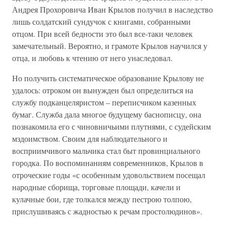
Андрея Прохоровича Иван Крылов получил в наследство
лишь солдатский сундучок с книгами, собранными
отцом. При всей бедности это был все-таки человек
замечательный. Вероятно, и грамоте Крылов научился у
отца, и любовь к чтению от него унаследовал.
Но получить систематическое образование Крылову не
удалось: отроком он вынужден был определиться на
службу подканцеляристом – переписчиком казенных
бумаг. Служба дала многое будущему баснописцу, она
познакомила его с чиновничьими плутнями, с судейским
мздоимством. Своим для наблюдательного и
восприимчивого мальчика стал быт провинциального
городка. По воспоминаниям современников, Крылов в
отроческие годы «с особенным удовольствием посещал
народные сборища, торговые площади, качели и
кулачные бои, где толкался между пестрою толпою,
прислушиваясь с жадностью к речам простолюдинов».