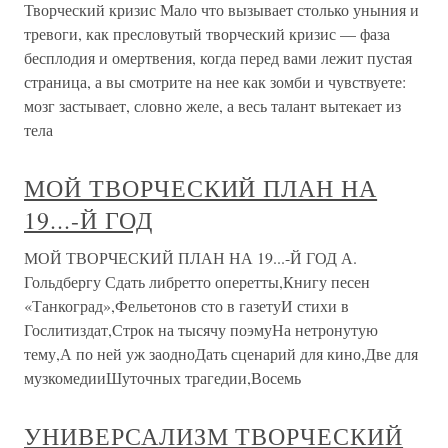
Творческий кризис Мало что вызывает столько уныния и
тревоги, как пресловутый творческий кризис — фаза
бесплодия и омертвения, когда перед вами лежит пустая
страница, а вы смотрите на нее как зомби и чувствуете:
мозг застывает, словно желе, а весь талант вытекает из
тела
МОЙ ТВОРЧЕСКИЙ ПЛАН НА
19...-Й ГОД
МОЙ ТВОРЧЕСКИЙ ПЛАН НА 19...-Й ГОД А.
Гольдбергу Сдать либретто оперетты,Книгу песен
«Танкоград»,Фельетонов сто в газетуИ стихи в
Гослитиздат,Строк на тысячу поэмуНа нетронутую
тему,А по ней уж заодноДать сценарий для кино,Две для
музкомедииШуточных трагедии,Восемь
УНИВЕРСАЛИЗМ ТВОРЧЕСКИЙ