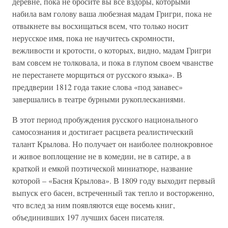
деревне, пока не бросите вы все вздоры, которыми
набила вам голову ваша любезная мадам Григри, пока не
отвыкнете вы восхищаться всем, что только носит
нерусское имя, пока не научитесь скромности,
вежливости и кротости, о которых, видно, мадам Григри
вам совсем не толковала, и пока в глупом своем чванстве
не перестанете морщиться от русского языка». В
преддверии 1812 года такие слова «под занавес»
завершались в театре бурными рукоплесканиями.
В этот период пробуждения русского национального
самосознания и достигает расцвета реалистический
талант Крылова. Но получает он наиболее полнокровное
и живое воплощение не в комедии, не в сатире, а в
краткой и емкой поэтической миниатюре, название
которой – «Басня Крылова». В 1809 году выходит первый
выпуск его басен, встреченный так тепло и восторженно,
что вслед за ним появляются еще восемь книг,
объединивших 197 лучших басен писателя.