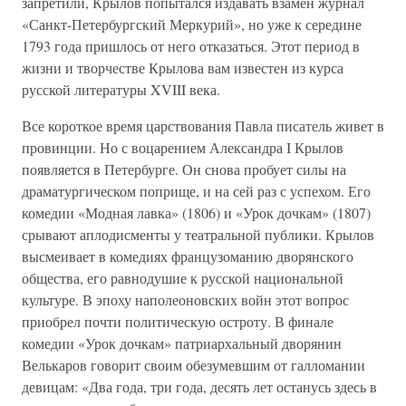
запретили, Крылов попытался издавать взамен журнал
«Санкт-Петербургский Меркурий», но уже к середине
1793 года пришлось от него отказаться. Этот период в
жизни и творчестве Крылова вам известен из курса
русской литературы XVIII века.
Все короткое время царствования Павла писатель живет в
провинции. Но с воцарением Александра I Крылов
появляется в Петербурге. Он снова пробует силы на
драматургическом поприще, и на сей раз с успехом. Его
комедии «Модная лавка» (1806) и «Урок дочкам» (1807)
срывают аплодисменты у театральной публики. Крылов
высмеивает в комедиях французоманию дворянского
общества, его равнодушие к русской национальной
культуре. В эпоху наполеоновских войн этот вопрос
приобрел почти политическую остроту. В финале
комедии «Урок дочкам» патриархальный дворянин
Велькаров говорит своим обезумевшим от галломании
девицам: «Два года, три года, десять лет останусь здесь в