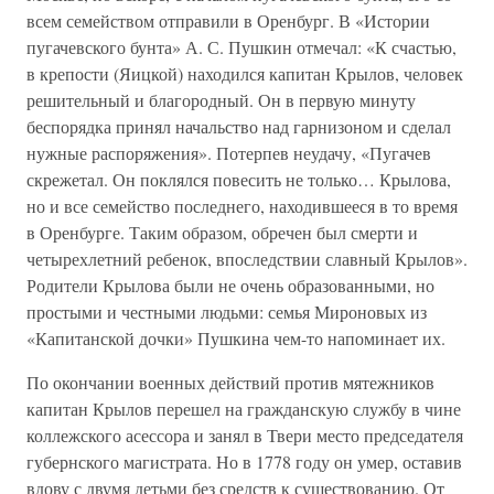
всем семейством отправили в Оренбург. В «Истории
пугачевского бунта» А. С. Пушкин отмечал: «К счастью,
в крепости (Яицкой) находился капитан Крылов, человек
решительный и благородный. Он в первую минуту
беспорядка принял начальство над гарнизоном и сделал
нужные распоряжения». Потерпев неудачу, «Пугачев
скрежетал. Он поклялся повесить не только… Крылова,
но и все семейство последнего, находившееся в то время
в Оренбурге. Таким образом, обречен был смерти и
четырехлетний ребенок, впоследствии славный Крылов».
Родители Крылова были не очень образованными, но
простыми и честными людьми: семья Мироновых из
«Капитанской дочки» Пушкина чем-то напоминает их.
По окончании военных действий против мятежников
капитан Крылов перешел на гражданскую службу в чине
коллежского асессора и занял в Твери место председателя
губернского магистрата. Но в 1778 году он умер, оставив
вдову с двумя детьми без средств к существованию. От