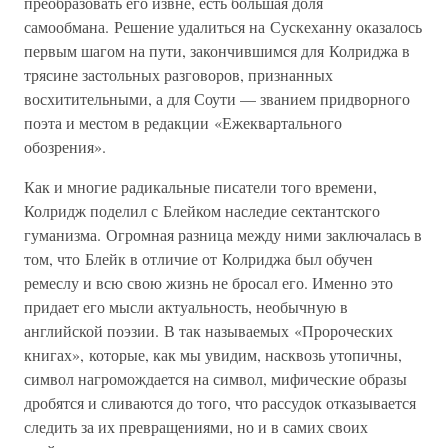
преобразовать его извне, есть большая доля
самообмана. Решение удалиться на Сускеханну оказалось
первым шагом на пути, закончившимся для Колриджа в
трясине застольных разговоров, признанных
восхитительными, а для Соути — званием придворного
поэта и местом в редакции «Ежеквартального
обозрения».
Как и многие радикальные писатели того времени,
Колридж поделил с Блейком наследие сектантского
гуманизма. Огромная разница между ними заключалась в
том, что Блейк в отличие от Колриджа был обучен
ремеслу и всю свою жизнь не бросал его. Именно это
придает его мысли актуальность, необычную в
английской поэзии. В так называемых «Пророческих
книгах», которые, как мы увидим, насквозь утопичны,
символ нагромождается на символ, мифические образы
дробятся и сливаются до того, что рассудок отказывается
следить за их превращениями, но и в самих своих