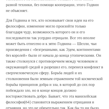
разной техники, без помощи кооперации, этого Годвин
не объясняет.
Для Годвина и тех, кто основывает свои идеи на его
философии, изменение могло произойти только
благодаря чуду, возможность которого он и его
последователи так усердно отрицали. Все это вполне
может быть отнесено и к зятю Годвина — Шелли, чьи
произведения с «безгрешными, как Эдем, континентами
без королей» были от начала до конца утопическими. Он
также столкнулся с противоречием между человеком и
окружающей средой и разрешил его, перенеся конфликт в
сверхчеловеческую сферу. Борьба людей и их
столкновения были земным отражением той космической
борьбы принципов добра и зла, в которой до сих пор
побеждало зло, но в конце концов должно
восторжествовать добро. Бывает, что эта манихейская
философия[64] становится выражением отрицания и
отчаяния, но это не обязательно так. Как бы то ни было,