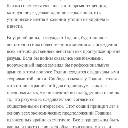
близко сочетается еще новая в то время тенденция,
которую не разделяли одни диггеры: воплотить
утопические мечты в колонии-утопии из кирпича и
извести.
Внутри общины, рассуждает Годвин, будет вполне
достаточно силы общественного мнения для осуждения
всех антиобщественных действий как проступков против
разума. Если бы войны оказались неизбежными,
вооруженный народ заменял бы профессиональную
армию; в этом вопросе Годвин сходится с радикальными
теориями той эпохи. Свобода означала у Годвина только
отсутствие ограничений для индивидуума, так как
предполагалось, что последний всегда будет делать лишь
то, что разумно и, следовательно, согласно с
общественными интересами. Этот общий принцип лег в
основу всех экономических предположений Годвина,
изложенных крайне схематично. Все люди должны быть
равны, и никто не должен обладать излишками, если