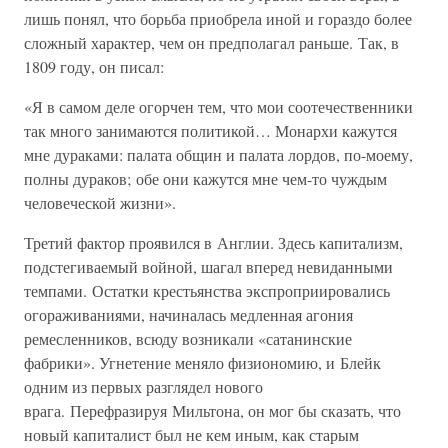
лишь понял, что борьба приобрела иной и гораздо более
сложный характер, чем он предполагал раньше. Так, в
1809 году, он писал:
«Я в самом деле огорчен тем, что мои соотечественники
так много занимаются политикой… Монархи кажутся
мне дураками: палата общин и палата лордов, по-моему,
полны дураков; обе они кажутся мне чем-то чуждым
человеческой жизни».
Третий фактор проявился в Англии. Здесь капитализм,
подстегиваемый войной, шагал вперед невиданными
темпами. Остатки крестьянства экспроприировались
огораживаниями, начиналась медленная агония
ремесленников, всюду возникали «сатанинские
фабрики». Угнетение меняло физиономию, и Блейк
одним из первых разглядел нового
врага. Перефразируя Мильтона, он мог бы сказать, что
новый капиталист был не кем иным, как старым