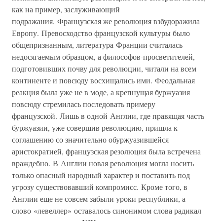
как на пример, заслуживающий
подражания. Французская же революция взбудоражила
Европу. Превосходство французской культуры было
общепризнанным, литература Франции считалась
недосягаемым образцом, а философов-просветителей,
подготовивших почву для революции, читали на всем
континенте и повсюду восхищались ими. Феодальная
реакция была уже не в моде, а крепнущая буржуазия
повсюду стремилась последовать примеру
французской. Лишь в одной Англии, где правящая часть
буржуазии, уже совершив революцию, пришла к
соглашению со значительно обуржуазившейся
аристократией, французская резолюция была встречена
враждебно. В Англии новая революция могла носить
только опасный народный характер и поставить под
угрозу существовавший компромисс. Кроме того, в
Англии еще не совсем забыли уроки республики, а
слово «левеллер» оставалось синонимом слова радикал