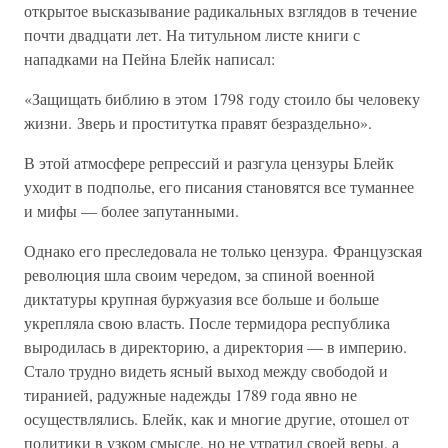
открытое высказывание радикальных взглядов в течение
почти двадцати лет. На титульном листе книги с
нападками на Пейна Блейк написал:
«Защищать библию в этом 1798 году стоило бы человеку
жизни. Зверь и проститутка правят безраздельно».
В этой атмосфере репрессий и разгула цензуры Блейк
уходит в подполье, его писания становятся все туманнее
и мифы — более запутанными.
Однако его преследовала не только цензура. Французская
революция шла своим чередом, за спиной военной
диктатуры крупная буржуазия все больше и больше
укрепляла свою власть. После термидора республика
выродилась в директорию, а директория — в империю.
Стало трудно видеть ясный выход между свободой и
тиранией, радужные надежды 1789 года явно не
осуществлялись. Блейк, как и многие другие, отошел от
политики в узком смысле, но не утратил своей веры, а