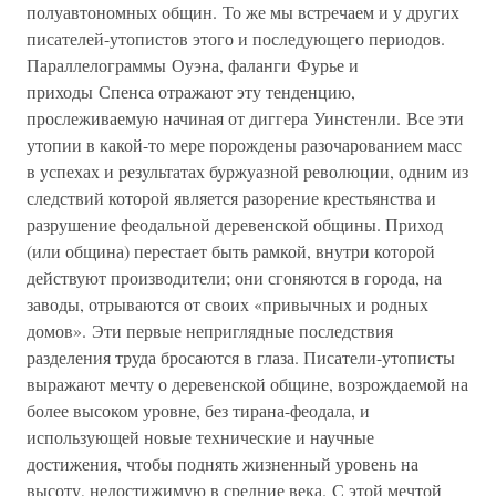
полуавтономных общин. То же мы встречаем и у других
писателей-утопистов этого и последующего периодов.
Параллелограммы Оуэна, фаланги Фурье и
приходы Спенса отражают эту тенденцию,
прослеживаемую начиная от диггера Уинстенли. Все эти
утопии в какой-то мере порождены разочарованием масс
в успехах и результатах буржуазной революции, одним из
следствий которой является разорение крестьянства и
разрушение феодальной деревенской общины. Приход
(или община) перестает быть рамкой, внутри которой
действуют производители; они сгоняются в города, на
заводы, отрываются от своих «привычных и родных
домов». Эти первые неприглядные последствия
разделения труда бросаются в глаза. Писатели-утописты
выражают мечту о деревенской общине, возрождаемой на
более высоком уровне, без тирана-феодала, и
использующей новые технические и научные
достижения, чтобы поднять жизненный уровень на
высоту, недостижимую в средние века. С этой мечтой