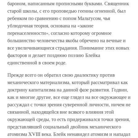
бароном, написанным прописными буквами. Священник
старой школы, с его проповедью геенны огненной, был
ребенком по сравнению с попом Мальтусом, чья
ублюдочная теория, основана на «законе
перенаселенности», согласно которому огромное
большинство человечества якобы обречено на вечные и
все увеличивающиеся страдания. Понимание этих новых
факторов и делает позднюю поэзию Блейка
единственной в своем роде.
Прежде всего он обратил свою диалектику против
механического материализма, который рассматривал как
доктрину капитализма на данной фазе развития. Годвин,
как и многие другие, все еще глядел на все окружающее и
рассуждал с точки зрения суверенной личности, ничем не
связанной, находящейся вне всякого влияния этой
окружающей среды, то есть придерживался точки зрения,
представлявшей социальный двойник механического
атомизма XVIII века. Блейк ненавидел атомизм и нападал