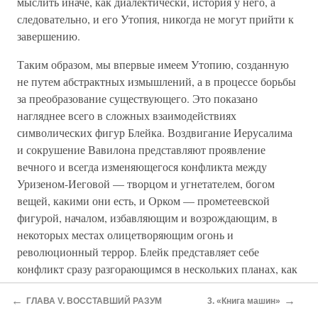
мыслить иначе, как диалектически, история у него, а
следовательно, и его Утопия, никогда не могут прийти к
завершению.
Таким образом, мы впервые имеем Утопию, созданную
не путем абстрактных измышлений, а в процессе борьбы
за преобразование существующего. Это показано
нагляднее всего в сложных взаимодействиях
символических фигур Блейка. Воздвигание Иерусалима
и сокрушение Вавилона представляют проявление
вечного и всегда изменяющегося конфликта между
Уризеном-Иеговой — творцом и угнетателем, богом
вещей, какими они есть, и Орком — прометеевской
фигурой, началом, избавляющим и возрождающим, в
некоторых местах олицетворяющим огонь и
революционный террор. Блейк представляет себе
конфликт сразу разгорающимся в нескольких планах, как
борьбу космических начал, но одновременно и как
←
→
конфликт внутри общества и в людском сознании.
ГЛАВА V. ВОССТАВШИЙ РАЗУМ
3. «Книга машин»