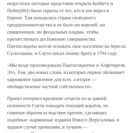
недостатки (которые предстояло открыть Коббету и
Пейну[66]) были скрыты от тех, кто в нее верил в
Европе. Там находилась страна свободного
предпринимательства и не было ни королей, ни
священников, ни феодальных владык, чтобы
препятствовать достижению совершенства.
Пантисократы хотели основать свое поселение на берегах
Сускеханны, и Соути писал своему брату в 1794 году:
«Мы везде проповедовали Пантисократию и Асфетеризм.
Это, Том, два новых слова, из которых первое обозначает
одинаковое правление для всех, а второе —
обобществление частной собственности».
Проект потерпел крушение отчасти из-за давней
склонности Соути покидать тонущий корабль, но
главным образом вследствие причин, сделавших
подобные «карманные издания Нового Иерусалима» в
худшем случае провалами, в лучшем —