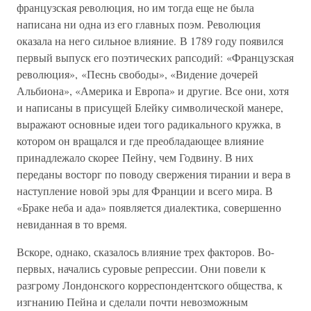
французская революция, но им тогда еще не была
написана ни одна из его главных поэм. Революция
оказала на него сильное влияние. В 1789 году появился
первый выпуск его поэтических рапсодий: «Французская
революция», «Песнь свободы», «Видение дочерей
Альбиона», «Америка и Европа» и другие. Все они, хотя
и написаны в присущей Блейку символической манере,
выражают основные идеи того радикального кружка, в
котором он вращался и где преобладающее влияние
принадлежало скорее Пейну, чем Годвину. В них
переданы восторг по поводу свержения тирании и вера в
наступление новой эры для Франции и всего мира. В
«Браке неба и ада» появляется диалектика, совершенно
невиданная в то время.
Вскоре, однако, сказалось влияние трех факторов. Во-
первых, начались суровые репрессии. Они повели к
разгрому Лондонского корреспондентского общества, к
изгнанию Пейна и сделали почти невозможным