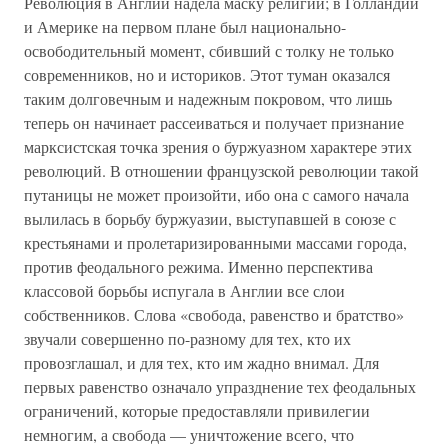
Революция в Англии надела маску религии; в Голландии
и Америке на первом плане был национально-
освободительный момент, сбивший с толку не только
современников, но и историков. Этот туман оказался
таким долговечным и надежным покровом, что лишь
теперь он начинает рассеиваться и получает признание
марксистская точка зрения о буржуазном характере этих
революций. В отношении французской революции такой
путаницы не может произойти, ибо она с самого начала
вылилась в борьбу буржуазии, выступавшей в союзе с
крестьянами и пролетаризированными массами города,
против феодального режима. Именно перспектива
классовой борьбы испугала в Англии все слои
собственников. Слова «свобода, равенство и братство»
звучали совершенно по-разному для тех, кто их
провозглашал, и для тех, кто им жадно внимал. Для
первых равенство означало упразднение тех феодальных
ограничений, которые предоставляли привилегии
немногим, а свобода — уничтожение всего, что