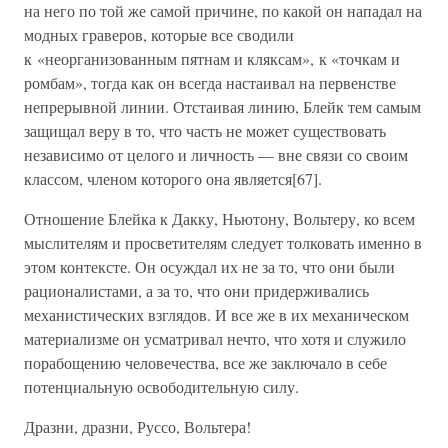
на него по той же самой причине, по какой он нападал на
модных граверов, которые все сводили
к «неорганизованным пятнам и кляксам», к «точкам и
ромбам», тогда как он всегда настаивал на первенстве
непрерывной линии. Отстаивая линию, Блейк тем самым
защищал веру в то, что часть не может существовать
независимо от целого и личность — вне связи со своим
классом, членом которого она является[67].
Отношение Блейка к Дакку, Ньютону, Вольтеру, ко всем
мыслителям и просветителям следует толковать именно в
этом контексте. Он осуждал их не за то, что они были
рационалистами, а за то, что они придерживались
механистических взглядов. И все же в их механическом
материализме он усматривал нечто, что хотя и служило
порабощению человечества, все же заключало в себе
потенциальную освободительную силу.
Дразни, дразни, Руссо, Вольтера!