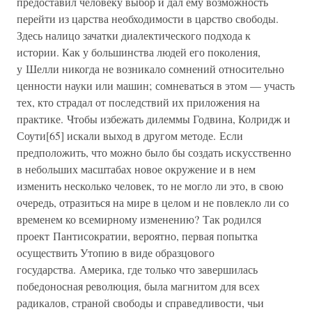
предоставил человеку выбор и дал ему возможность
перейти из царства необходимости в царство свободы.
Здесь налицо зачатки диалектического подхода к
истории. Как у большинства людей его поколения,
у Шелли никогда не возникало сомнений относительно
ценности науки или машин; сомневаться в этом — участь
тех, кто страдал от последствий их приложения на
практике. Чтобы избежать дилеммы Годвина, Колридж и
Соути[65] искали выход в другом методе. Если
предположить, что можно было бы создать искусственно
в небольших масштабах новое окружение и в нем
изменить несколько человек, то не могло ли это, в свою
очередь, отразиться на мире в целом и не повлекло ли со
временем ко всемирному изменению? Так родился
проект Пантисократии, вероятно, первая попытка
осуществить Утопию в виде образцового
государства. Америка, где только что завершилась
победоносная революция, была магнитом для всех
радикалов, страной свободы и справедливости, чьи