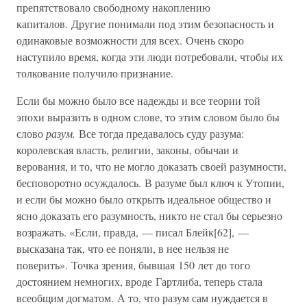
препятствовало свободному накоплению
капиталов. Другие понимали под этим безопасность и
одинаковые возможности для всех. Очень скоро
наступило время, когда эти люди потребовали, чтобы их
толкование получило признание.
Если бы можно было все надежды и все теории той
эпохи выразить в одном слове, то этим словом было бы
слово
разум.
Все тогда предавалось суду разума:
королевская власть, религии, законы, обычаи и
верования, и то, что не могло доказать своей разумности,
бесповоротно осуждалось. В разуме был ключ к Утопии,
и если бы можно было открыть идеальное общество и
ясно доказать его разумность, никто не стал бы серьезно
возражать. «Если, правда, — писал Блейк[62], —
высказана так, что ее поняли, в нее нельзя не
поверить». Точка зрения, бывшая 150 лет до того
достоянием немногих, вроде Гартлиба, теперь стала
всеобщим догматом. А то, что разум сам нуждается в