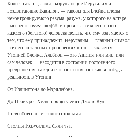
Колеса сатаны, люди, разрушающие Иерусалим и
воздвигающие Вавилон, — таковы для Блейка плоды
неконтролируемого разума, разума, у которого на алтаре
высечено laissez faire[68] и провозгласившего право
каждого (богатого) человека делать, что ему вздумается с
тем, что ему принадлежит. Иерусалим — главный символ
всех его остальных пророческих книг — является
Утопией Блейка. Альбион — это Англия, или мир, или
сам человек — находится в состоянии постоянного
превращения: каждой его части отвечает какая-нибудь
реальность в Утопии:
От Излингтона до Мэрилебона,
До Праймроз-Хилл и рощи Сейнт-Джонс Вуд
Поля обнесены из золота столпами —
Столпы Иерусалима были тут.