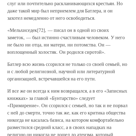
слуг или почтительно раскланивающихся крестьян. Но
даже такой мир был неприемлем для Батлера, и он
захотел немедленно от него освободиться.
«Мельхиседек[72], — писал он в одной из своих
заметок, — был истинно счастливым человеком. У него
не было ни отца, ни матери, ни потомства. Он —
воплощенный холостяк. Он родился сиротой».
Батлер всю жизнь ссорился не только со своей семьей, но
и с любой религиозной, научной или литературной
организацией, встречавшейся на его пути.
И все же он всегда к ним возвращался, а в его «Записных
книжках» за главой «Бунтарство» следует
«Примирение». Он ссорился с семьей, но так и не порвал
с ней до смерти, точно так же, как его критика общества
никогда не касалась базиса, на котором комфортабельно
разместился средний класс, а в своих нападках на
религию он никогда не дошел до атеизма, который