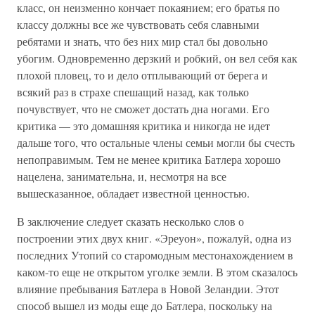
класс, он неизменно кончает покаянием; его братья по
классу должны все же чувствовать себя славными
ребятами и знать, что без них мир стал бы довольно
убогим. Одновременно дерзкий и робкий, он вел себя как
плохой пловец, то и дело отплывающий от берега и
всякий раз в страхе спешащий назад, как только
почувствует, что не сможет достать дна ногами. Его
критика — это домашняя критика и никогда не идет
дальше того, что остальные члены семьи могли бы счесть
непоправимым. Тем не менее критика Батлера хорошо
нацелена, занимательна, и, несмотря на все
вышесказанное, обладает известной ценностью.
В заключение следует сказать несколько слов о
построении этих двух книг. «Эреуон», пожалуй, одна из
последних Утопий со старомодным местонахождением в
каком-то еще не открытом уголке земли. В этом сказалось
влияние пребывания Батлера в Новой Зеландии. Этот
способ вышел из моды еще до Батлера, поскольку на