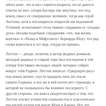
обеих книг, что в них ставятся вопросы, но не даются
ответы на них; сатира Батлера так запутана, что под
конец смысл ее совершенно затемнен, тогда как герой
Литтона, хотя и восхищается открытой им подземной
Утопией, испытывает столь тяжкие страдания от «упадка
духа» (весьма подобные страданиям «тех, чья жизнь
коротка» в «Назад к Мафусаилу» Бернарда Шоу), что рад
снова вернуться в тот мир, откуда он пришел.
Литтон — денди, политик и автор модных романов,
молодой радикал и старый тори был последним в той
плеяде блестящих молодых людей, которых собрал
вокруг себя Годвин. Литтон написал «Грядущую расу»
под конец жизни, спустя тридцать пять лет после
смерти Годвина, и все же в ней почти нет страницы, в
которой не сказывалось бы влияние последнего. С
другой стороны, эта книга свидетельствует о том, что
Литтон изучал утопистов-социалистов и классических
писателей-утопистов вроде Мора и Бэкона. Все это