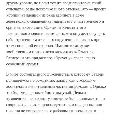
другом уровне, но носит тот же средневикторианский
отпечаток, разве несколько иного оттенка. Это — проект
Утопии, увиденной из окна кабинета в доме
деревенского священника глазами его блистательного и
оригинального сына. Одним из качеств этого
талантливого юноши является то, что он умеет ощущать
себя отрешенным от своего окружения, оставаясь при
этом составной его частью. Именно в таком же
двойственном плане сложилась и жизнь Сэмюэля
Батлера, и это придает его «Эреуону» совершенно
особенный аромат.
В мире состоятельного духовенства, к которому Батлер
принадлежал по рождению, жили люди с хорошим
достатком и значительными частными доходами. Однако
это был мир чрезвычайно замкнутый. Деньги
духовенства не пахли; тут нигде не было видимых точек
соприкосновения с производственным процессом; оно
никогда не сталкивалось с рабочим классом, зная лишь