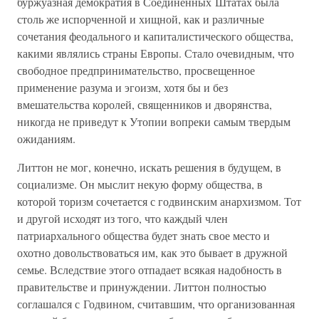
буржуазная демократия в Соединенных Штатах была
столь же испорченной и хищной, как и различные
сочетания феодального и капиталистического общества,
какими являлись страны Европы. Стало очевидным, что
свободное предпринимательство, просвещенное
применение разума и эгоизм, хотя бы и без
вмешательства королей, священников и дворянства,
никогда не приведут к Утопии вопреки самым твердым
ожиданиям.
Литтон не мог, конечно, искать решения в будущем, в
социализме. Он мыслит некую форму общества, в
которой торизм сочетается с годвинским анархизмом. Тот
и другой исходят из того, что каждый член
патриархального общества будет знать свое место и
охотно довольствоваться им, как это бывает в дружной
семье. Вследствие этого отпадает всякая надобность в
правительстве и принуждении. Литтон полностью
соглашался с Годвином, считавшим, что организованная