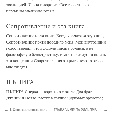
эволюцией. И она говорила: «Все теоретические
перемены заканчиваются в
Сопротивление и эта книга
Сопротивление и эта книга Когда я взялся за эту книгу,
Сопротивление почти победило меня. Мой внутренний
голос твердил, что я должен писать романы, а не
философскую беллетристику, и мне не следует излагать
эти концепции Сопротивления открыто; вместо этого
мне следует
II КНИГА
II КНИГА Сперва — коротко о сюжете.Два брата,
Джанни и Нелло, растут в труппе цирковых артистов;
бродячий цирк, во главе которого стоит их отец,
←
→
итальянец Бескапе, кочует по селениям и городкам
1. Справедливость политическая
ГЛАВА VI. МЕЧТА УИЛЬЯМА МОРРИСА