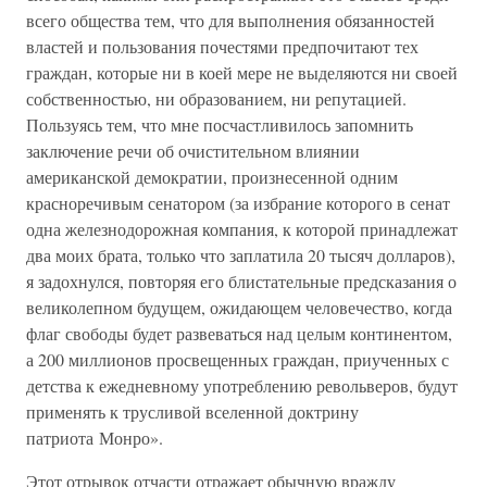
всего общества тем, что для выполнения обязанностей
властей и пользования почестями предпочитают тех
граждан, которые ни в коей мере не выделяются ни своей
собственностью, ни образованием, ни репутацией.
Пользуясь тем, что мне посчастливилось запомнить
заключение речи об очистительном влиянии
американской демократии, произнесенной одним
красноречивым сенатором (за избрание которого в сенат
одна железнодорожная компания, к которой принадлежат
два моих брата, только что заплатила 20 тысяч долларов),
я задохнулся, повторяя его блистательные предсказания о
великолепном будущем, ожидающем человечество, когда
флаг свободы будет развеваться над целым континентом,
а 200 миллионов просвещенных граждан, приученных с
детства к ежедневному употреблению револьверов, будут
применять к трусливой вселенной доктрину
патриота Монро».
Этот отрывок отчасти отражает обычную вражду