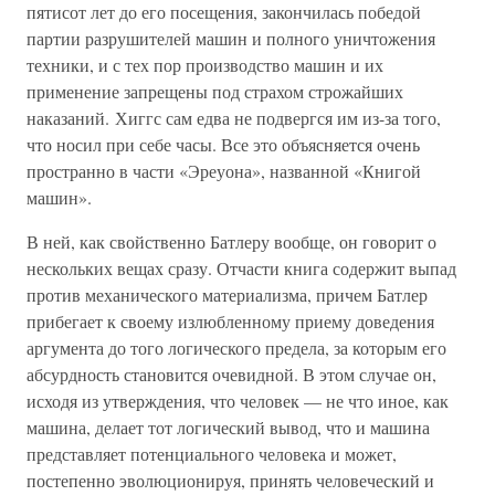
пятисот лет до его посещения, закончилась победой
партии разрушителей машин и полного уничтожения
техники, и с тех пор производство машин и их
применение запрещены под страхом строжайших
наказаний. Хиггс сам едва не подвергся им из-за того,
что носил при себе часы. Все это объясняется очень
пространно в части «Эреуона», названной «Книгой
машин».
В ней, как свойственно Батлеру вообще, он говорит о
нескольких вещах сразу. Отчасти книга содержит выпад
против механического материализма, причем Батлер
прибегает к своему излюбленному приему доведения
аргумента до того логического предела, за которым его
абсурдность становится очевидной. В этом случае он,
исходя из утверждения, что человек — не что иное, как
машина, делает тот логический вывод, что и машина
представляет потенциального человека и может,
постепенно эволюционируя, принять человеческий и