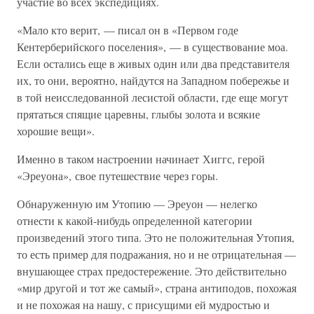
участие во всех экспедициях.
«Мало кто верит, — писал он в «Первом годе
Кентерберийского поселения», — в существование моа.
Если остались еще в живых один или два представителя
их, то они, вероятно, найдутся на Западном побережье и
в той неисследованной лесистой области, где еще могут
прятаться спящие царевны, глыбы золота и всякие
хорошие вещи».
Именно в таком настроении начинает Хиггс, герой
«Эреуона», свое путешествие через горы.
Обнаруженную им Утопию — Эреуон — нелегко
отнести к какой-нибудь определенной категории
произведений этого типа. Это не положительная Утопия,
то есть пример для подражания, но и не отрицательная —
внушающее страх предостережение. Это действительно
«мир другой и тот же самый», страна антиподов, похожая
и не похожая на нашу, с присущими ей мудростью и