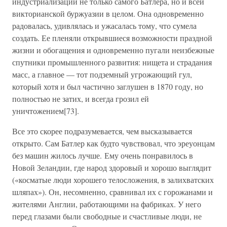
индустриализации не только самого Батлера, но и всей
викторианской буржуазии в целом. Она одновременно
радовалась, удивлялась и ужасалась тому, что сумела
создать. Ее пленяли открывшиеся возможности праздной
жизни и обогащения и одновременно пугали неизбежные
спутники промышленного развития: нищета и страдания
масс, а главное — тот подземный угрожающий гул,
который хотя и был частично заглушен в 1870 году, но
полностью не затих, и всегда грозил ей
уничтожением[73].
Все это скорее подразумевается, чем высказывается
открыто. Сам Батлер как будто чувствовал, что эреуонцам
без машин жилось лучше. Ему очень понравилось в
Новой Зеландии, где народ здоровый и хорошо выглядит
(«косматые люди хорошего телосложения, в залихватских
шляпах»). Он, несомненно, сравнивал их с горожанами и
жителями Англии, работающими на фабриках. У него
перед глазами были свободные и счастливые люди, не