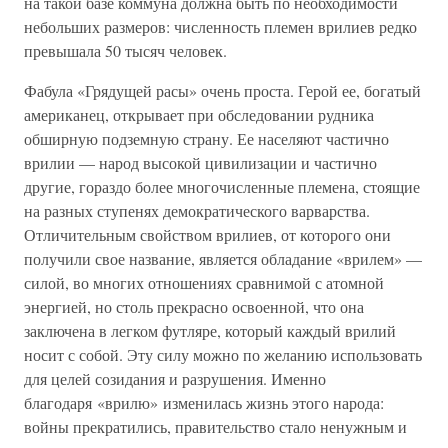
на такой базе коммуна должна быть по необходимости
небольших размеров: численность племен врилиев редко
превышала 50 тысяч человек.
Фабула «Грядущей расы» очень проста. Герой ее, богатый
американец, открывает при обследовании рудника
обширную подземную страну. Ее населяют частично
врилии — народ высокой цивилизации и частично
другие, гораздо более многочисленные племена, стоящие
на разных ступенях демократического варварства.
Отличительным свойством врилиев, от которого они
получили свое название, является обладание «врилем» —
силой, во многих отношениях сравнимой с атомной
энергией, но столь прекрасно освоенной, что она
заключена в легком футляре, который каждый врилий
носит с собой. Эту силу можно по желанию использовать
для целей созидания и разрушения. Именно
благодаря «врилю» изменилась жизнь этого народа:
войны прекратились, правительство стало ненужным и