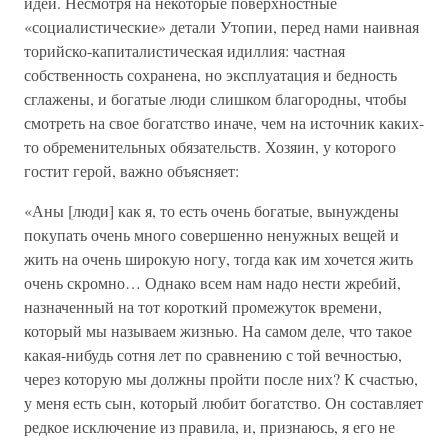
идей. Несмотря на некоторые поверхностные
«социалистические» детали Утопии, перед нами наивная
торийско-капиталистическая идиллия: частная
собственность сохранена, но эксплуатация и бедность
сглажены, и богатые люди слишком благородны, чтобы
смотреть на свое богатство иначе, чем на источник каких-
то обременительных обязательств. Хозяин, у которого
гостит герой, важно объясняет:
«Аны [люди] как я, то есть очень богатые, вынуждены
покупать очень много совершенно ненужных вещей и
жить на очень широкую ногу, тогда как им хочется жить
очень скромно… Однако всем нам надо нести жребий,
назначенный на тот короткий промежуток времени,
который мы называем жизнью. На самом деле, что такое
какая-нибудь сотня лет по сравнению с той вечностью,
через которую мы должны пройти после них? К счастью,
у меня есть сын, который любит богатство. Он составляет
редкое исключение из правила, и, признаюсь, я его не