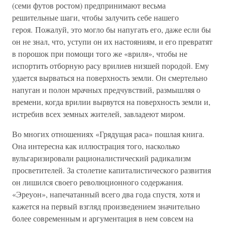
(семи футов ростом) предпринимают весьма
решительные шаги, чтобы залучить себе нашего
героя. Пожалуй, это могло бы напугать его, даже если бы
он не знал, что, уступи он их настояниям, и его превратят
в порошок при помощи того же «вриля», чтобы не
испортить отборную расу врилиев низшей породой. Ему
удается вырваться на поверхность земли. Он смертельно
напуган и полон мрачных предчувствий, размышляя о
времени, когда врилии вырвутся на поверхность земли и,
истребив всех земных жителей, завладеют миром.
Во многих отношениях «Грядущая раса» пошлая книга.
Она интересна как иллюстрация того, насколько
вульгаризировали рационалистический радикализм
просветителей. За столетие капиталистического развития
он лишился своего революционного содержания.
«Эреуон», напечатанный всего два года спустя, хотя и
кажется на первый взгляд произведением значительно
более современным и аргументация в нем совсем на