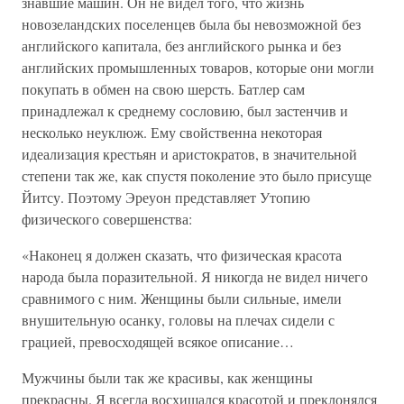
знавшие машин. Он не видел того, что жизнь
новозеландских поселенцев была бы невозможной без
английского капитала, без английского рынка и без
английских промышленных товаров, которые они могли
покупать в обмен на свою шерсть. Батлер сам
принадлежал к среднему сословию, был застенчив и
несколько неуклюж. Ему свойственна некоторая
идеализация крестьян и аристократов, в значительной
степени так же, как спустя поколение это было присуще
Йитсу. Поэтому Эреуон представляет Утопию
физического совершенства:
«Наконец я должен сказать, что физическая красота
народа была поразительной. Я никогда не видел ничего
сравнимого с ним. Женщины были сильные, имели
внушительную осанку, головы на плечах сидели с
грацией, превосходящей всякое описание…
Мужчины были так же красивы, как женщины
прекрасны. Я всегда восхищался красотой и преклонялся