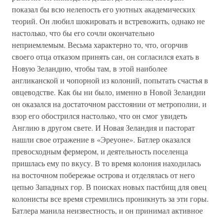
показал бы всю нелепость его уютных академических
теорий. Он любил шокировать и встревожить, однако не
настолько, что бы его сочли окончательно
неприемлемым. Весьма характерно то, что, огорчив
своего отца отказом принять сан, он согласился ехать в
Новую Зеландию, чтобы там, в этой наиболее
англиканской и чопорной из колоний, попытать счастья в
овцеводстве. Как бы ни было, именно в Новой Зеландии
он оказался на достаточном расстоянии от метрополии, и
взор его обострился настолько, что он смог увидеть
Англию в другом свете. И Новая Зеландия и пасторат
нашли свое отражение в «Эреуоне». Батлер оказался
превосходным фермером, и деятельность поселенца
пришлась ему по вкусу. В то время колония находилась
на восточном побережье острова и отделялась от него
цепью Западных гор. В поисках новых пастбищ для овец
колонисты все время стремились проникнуть за эти горы.
Батлера манила неизвестность, и он принимал активное