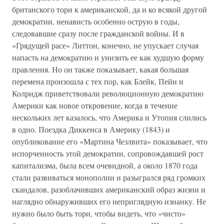
британского тори к американской, да и ко всякой другой
демократии, ненависть особенно острую в годы,
следовавшие сразу после гражданской войны. И в
«Грядущей расе» Литтон, конечно, не упускает случая
напасть на демократию и унизить ее как худшую форму
правления. Но он также показывает, какая большая
перемена произошла с тех пор, как Блейк, Пейн и
Колридж приветствовали революционную демократию
Америки как новое откровение, когда в течение
нескольких лет казалось, что Америка и Утопия слились
в одно. Поездка Диккенса в Америку (1843) и
опубликование его «Мартина Чезлвита» показывает, что
испорченность этой демократии, сопровождавшей рост
капитализма, была всем очевидной, а около 1870 года
стали развиваться монополии и разыгрался ряд громких
скандалов, разоблачивших американский образ жизни и
наглядно обнаруживших его неприглядную изнанку. Не
нужно было быть тори, чтобы видеть, что «чисто»