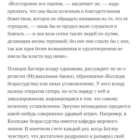
«Всесторонне все оценив, — заключает он, — надо
признать, что она была полезным и благодетельным
божеством, которое не обращало внимания на то, что ее
отрицали, — лишь бы ее продол жали слушаться и
бояться, — и она вела сотни тысяч людей по путям,
делающим жизнь терпимой; без нее они сошли бы с них,
так как идея более возвышенная и одухотворенная не
имела бы власти над ними».
Позиция Батлера всюду одинакова, рассуждает ли он о
религии (Музыкальные банки), образовании (Колледж
безрассудства) или иных установлениях. У него всюду
налицо открытая сатира, но есть наряду с ней и
завуалированная, выражающаяся в том, что самому
нелепому установлению Эреуона неожиданно придается
какой-нибудь совершенно здравый штрих. Например, в
Колледже безрассудства имеется кафедра мирового
знания. В конечном счете каждый раз, когда Батлер
чувствует, что достаточно раздразнил и разъярил свой