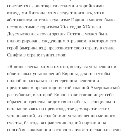
сочетается с аристократическими и торийскими
взглядами Литтона, хотя следует признать, что в
абстрактном интеллектуализме Годвина многое было
несовместимо с торизмом 70-х годов XIX века.
Двусмысленная точка зрения Литтона может быть
иллюстрирована следующим отрывком, в котором его
герой (американец) превозносит свою страну в стиле
Свифта в стране гуингнгмов:
«Я лишь слегка, хотя и охотно, коснулся устаревших и
обветшалых установлений Европы, для того чтобы
подробно рассказать о теперешнем величии и
предстоящем превосходстве той славной Американской
республики, в которой Европа завистливо ищет себе
образец и, трепеща, видит свою гибель… специально
останавливаясь на превосходстве демократических
установлений, их содействии установлению мирного
счастья, благодаря правлению одной партии и на
способах, какими они распространяют это счастье среди