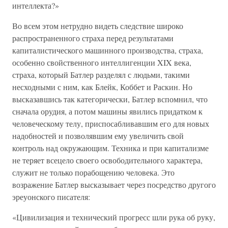
интеллекта?»
Во всем этом нетрудно видеть следствие широко
распространенного страха перед результатами
капиталистического машинного производства, страха,
особенно свойственного интеллигенции XIX века,
страха, который Батлер разделял с людьми, такими
несходными с ним, как Блейк, Коббет и Раскин. Но
высказавшись так категорически, Батлер вспомнил, что
сначала орудия, а потом машины явились придатком к
человеческому телу, приспосабливавшим его для новых
надобностей и позволявшим ему увеличить свой
контроль над окружающим. Техника и при капитализме
не теряет всецело своего освободительного характера,
служит не только порабощению человека. Это
возражение Батлер высказывает через посредство другого
эреуонского писателя:
«Цивилизация и технический прогресс шли рука об руку,