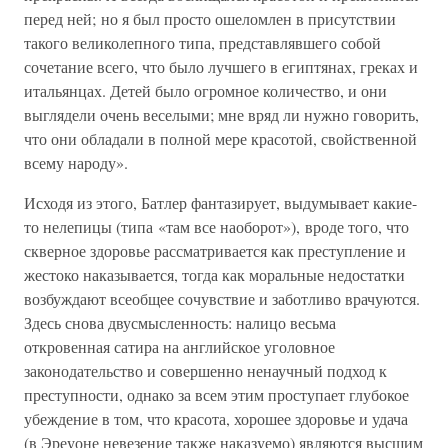
перед ней; но я был просто ошеломлен в присутствии
такого великолепного типа, представлявшего собой
сочетание всего, что было лучшего в египтянах, греках и
итальянцах. Детей было огромное количество, и они
выглядели очень веселыми; мне вряд ли нужно говорить,
что они обладали в полной мере красотой, свойственной
всему народу».
Исходя из этого, Батлер фантазирует, выдумывает какие-
то нелепицы (типа «там все наоборот»), вроде того, что
скверное здоровье рассматривается как преступление и
жестоко наказывается, тогда как моральные недостатки
возбуждают всеобщее сочувствие и заботливо врачуются.
Здесь снова двусмысленность: налицо весьма
откровенная сатира на английское уголовное
законодательство и совершенно ненаучный подход к
преступности, однако за всем этим проступает глубокое
убеждение в том, что красота, хорошее здоровье и удача
(в Эреуоне невезение также наказуемо) являются высшим