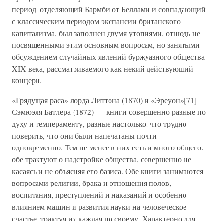
период, отделяющий Бармби от Беллами и совпадающий
с классическим периодом экспансии британского
капитализма, был заполнен двумя утопиями, отнюдь не
посвященными этим основным вопросам, но занятыми
обсуждением случайных явлений буржуазного общества
XIX века, рассматриваемого как некий действующий
концерн.
«Грядущая раса» лорда Литтона (1870) и «Эреуон»[71]
Сэмюэля Батлера (1872) — книги совершенно разные по
духу и темпераменту, разные настолько, что трудно
поверить, что они были напечатаны почти
одновременно. Тем не менее в них есть и много общего:
обе трактуют о надстройке общества, совершенно не
касаясь и не объясняя его базиса. Обе книги занимаются
вопросами религии, брака и отношения полов,
воспитания, преступлений и наказаний и особенно
влиянием машин и развития науки на человеческое
счастье, трактуя их каждая по своему. Характерно для