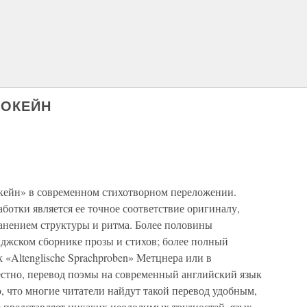
КОКЕЙН
кейн» в современном стихотворном переложении.
отки является ее точное соответствие оригиналу,
ранением структуры и ритма. Более половины
иджском сборнике прозы и стихов; более полный
 «Altenglische Sprachproben» Метцнера или в
естно, перевод поэмы на современный английский язык
ю, что многие читатели найдут такой перевод удобным,
е представляет никаких неодолимых трудностей, язык