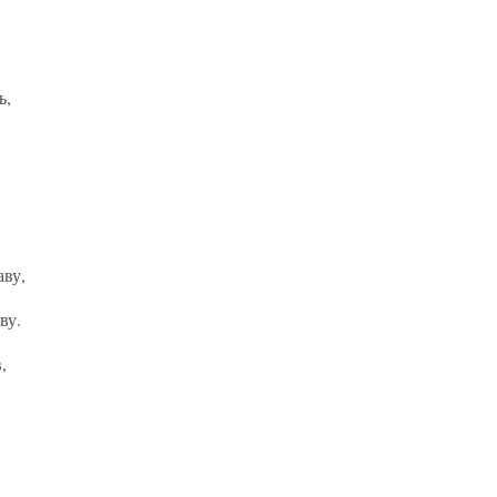
ь,
ву,
ву.
,