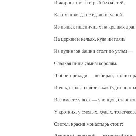
И жирного мяса и рыб без костей,
Каких никогда не едали вкусней.
Из пышек пшеничных на крышах дран
На церкви и кельях, куда ни глянь,
Из пудингов башни стоят по углам —
Сладкая пища самим королям.
Любой приходи — выбирай, что по нра
И ешь, сколько влезет, как будто по пра
Все вместе у всех — у юнцов, стариков
У кротких, у смелых, худых, толстяков.
Светел, красив монастырь стоит:
Длинный, широкий — красивый вид.