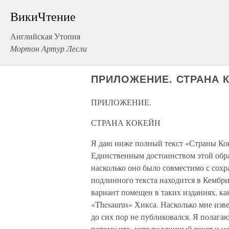
ВикиЧтение
Английская Утопия
Мортон Артур Лесли
ПРИЛОЖЕНИЕ. СТРАНА 
ПРИЛОЖЕНИЕ.
СТРАНА КОКЕЙН
Я даю ниже полный текст «Страны Ко
Единственным достоинством этой обраб
насколько оно было совместимо с сох
подлинного текста находится в Кембр
вариант помещен в таких изданиях, как
«Thesaurus» Хикса. Насколько мне изв
до сих пор не публиковался. Я полага
потому что, хотя подлинный текст и н