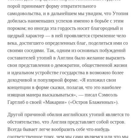
порой принимает форму отвратительного
самодовольства, и в дальнейшем мы увидим, что Утопия
добилась наименьших успехов именно в борьбе с этим
пороком; но иногда эта гордость носит благородный и
щедрый характер — в ней проявляется стремление чело
века, достигшего определенных благ, поделиться ими со
своими соседями. Так, одним из основных побуждений
составителей утопий в Англии было желание выразить
свои представления о демократии, общественной жизни
и идеальном устройстве государства в возможно более
доходчивой и популярной форме. «Я изложил свои
концепции в форме сказки, полагая, что это наиболее
изящная манера высказываться», — писал Сэмюэль
Гартлиб о своей «Макарии» («Остров Блаженных»).
Другой причиной обилия английских утопий является то
обстоятельство, что Англия представляет собой остров.
Всегда бывает легче вообразить себе что-нибудь
соответственное тому, чем мы сами являемся или что мы