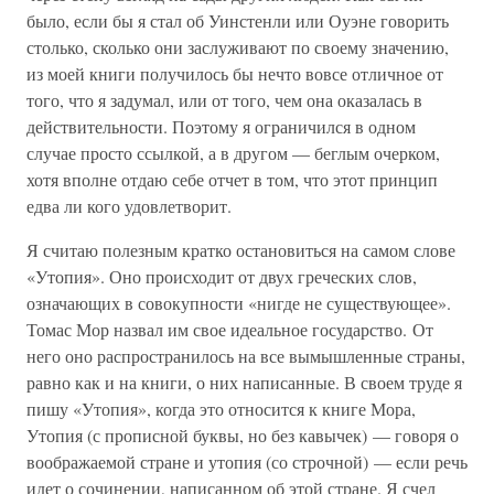
было, если бы я стал об Уинстенли или Оуэне говорить
столько, сколько они заслуживают по своему значению,
из моей книги получилось бы нечто вовсе отличное от
того, что я задумал, или от того, чем она оказалась в
действительности. Поэтому я ограничился в одном
случае просто ссылкой, а в другом — беглым очерком,
хотя вполне отдаю себе отчет в том, что этот принцип
едва ли кого удовлетворит.
Я считаю полезным кратко остановиться на самом слове
«Утопия». Оно происходит от двух греческих слов,
означающих в совокупности «нигде не существующее».
Томас Мор назвал им свое идеальное государство. От
него оно распространилось на все вымышленные страны,
равно как и на книги, о них написанные. В своем труде я
пишу «Утопия», когда это относится к книге Мора,
Утопия (с прописной буквы, но без кавычек) — говоря о
воображаемой стране и утопия (со строчной) — если речь
идет о сочинении, написанном об этой стране. Я счел