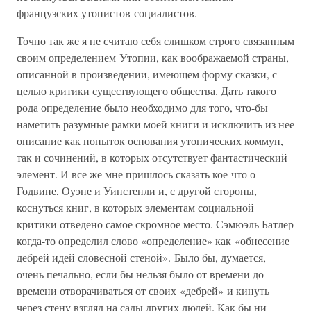
французских утопистов-социалистов.
Точно так же я не считаю себя слишком строго связанным
своим определением Утопии, как воображаемой страны,
описанной в произведении, имеющем форму сказки, с
целью критики существующего общества. Дать такого
рода определение было необходимо для того, что-бы
наметить разумные рамки моей книги и исключить из нее
описание как попыток основания утопических коммун,
так и сочинений, в которых отсутствует фантастический
элемент. И все же мне пришлось сказать кое-что о
Годвине, Оуэне и Уинстенли и, с другой стороны,
коснуться книг, в которых элементам социальной
критики отведено самое скромное место. Сэмюэль Батлер
когда-то определил слово «определение» как «обнесение
дебрей идей словесной стеной». Было бы, думается,
очень печально, если бы нельзя было от времени до
времени отворачиваться от своих «дебрей» и кинуть
через стену взгляд на сады других людей. Как бы ни