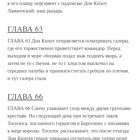
к его плащу пергамент с надписью Дон Кихот
Ламанчский; наш рыцарь
ГЛАВА 63
ГЛАВА 63 Дон Кихот отправляется осматривать галеры,
где его торжественно приветствует командор. Перед
выходом в море «боцман подал знак поднять якорь, а
затем не то с бичом, не то с хлыстом выскочил на
середину палубы и принялся стегать гребцов по плечам,
и тут галера стала
ГЛАВА 66
ГЛАВА 66 Санчо улаживает спор между двумя группами
крестьян. На следующий день они встречают лакея
Тосилоса, посланного герцогом в Барселону с письмами
к вице-королю. Тосилос рассказывает, что после отъезда
Дон Кихота герцог приказал отсчитать ему сотню розог