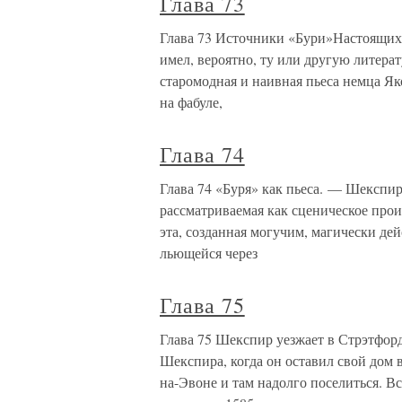
Глава 73
Глава 73 Источники «Бури»Настоящих
имел, вероятно, ту или другую литера
старомодная и наивная пьеса немца Я
на фабуле,
Глава 74
Глава 74 «Буря» как пьеса. — Шекспи
рассматриваемая как сценическое прои
эта, созданная могучим, магически д
льющейся через
Глава 75
Глава 75 Шекспир уезжает в Стрэтфор
Шекспира, когда он оставил свой дом в
на-Эвоне и там надолго поселиться. Вс