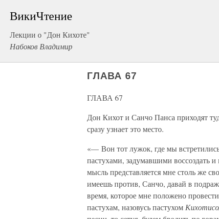
ВикиЧтение
Лекции о "Дон Кихоте"
Набоков Владимир
ГЛАВА 67
ГЛАВА 67
Дон Кихот и Санчо Панса приходят туда
сразу узнает это место.
«— Вон тот лужок, где мы встретилис
пастухами, задумавшими воссоздать и 
мысль представляется мне столь же сво
имеешь против, Санчо, давай в подраж
время, которое мне положено провести
пастухам, назовусь пастухом
Кихотисо
песни, то сетуя, будем бродить по гор