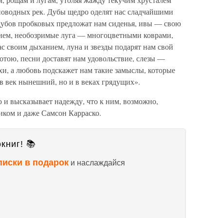
новодных рек. Дубы щедро оделят нас сладчайшими
дубов пробковых предложат нам сиденья, ивы — свою
анием, необозримые луга — многоцветными коврами,
с своим дыханием, луна и звезды подарят нам свой
отою, песни доставят нам удовольствие, слезы —
хи, а любовь подскажет нам такие замыслы, которые
 в век нынешний, но и в веках грядущих».
 и высказывает надежду, что к ним, возможно,
ком и даже Самсон Карраско.
книг! 📚
писки в подарок
и наслаждайся