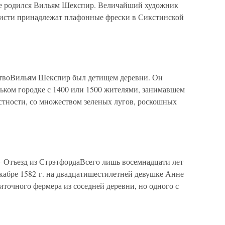
е родился Вильям Шекспир. Величайший художник
 кисти принадлежат плафонные фрески в Сикстинской
тствоВильям Шекспир был детищем деревни. Он
ньком городке с 1400 или 1500 жителями, занимавшем
стности, со множеством зеленых лугов, роскошных
– Отъезд из СтрэтфордаВсего лишь восемнадцати лет
кабре 1582 г. на двадцатишестилетней девушке Анне
иточного фермера из соседней деревни, но одного с