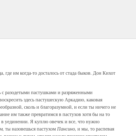
, где им когда-то досталось от стада быков. Дон Кихот
ь с разодетыми пастушками и разряженными
воскресить здесь пастушескую Аркадию, каковая
еобразной, сколь и благоразумной, и если ты ничего не
ание им также превратимся в пастухов хотя бы на то
 в уединении. Я куплю овечек и все, что нужно
м,
ты назовешься пастухом
Пансино,
и мы, то распевая
ам, рощам и лугам, утоляя жажду текучим хрусталем