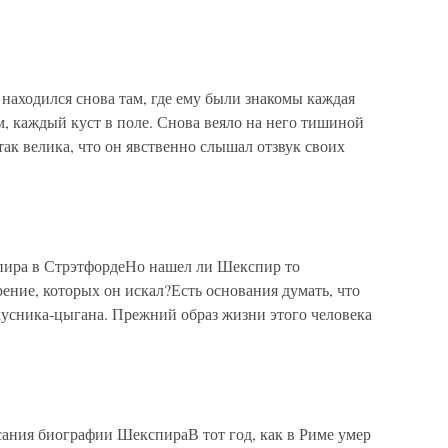
находился снова там, где ему были знакомы каждая
, каждый куст в поле. Снова веяло на него тишиной
ак велика, что он явственно слышал отзвук своих
пира в СтрэтфордеНо нашел ли Шекспир то
рение, которых он искал?Есть основания думать, что
окусника-цыгана. Прежний образ жизни этого человека
сания биографии ШекспираВ тот год, как в Риме умер