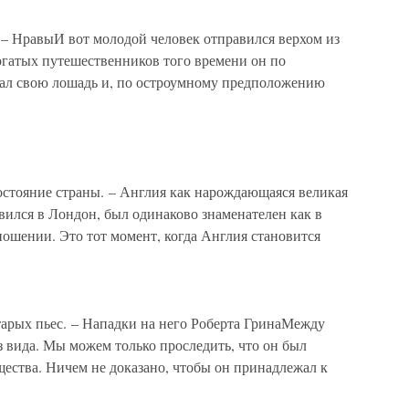
 – НравыИ вот молодой человек отправился верхом из
гатых путешественников того времени он по
дал свою лошадь и, по остроумному предположению
остояние страны. – Англия как нарождающаяся великая
ился в Лондон, был одинаково знаменателен как в
ношении. Это тот момент, когда Англия становится
тарых пьес. – Нападки на него Роберта ГринаМежду
з вида. Мы можем только проследить, что он был
ества. Ничем не доказано, чтобы он принадлежал к