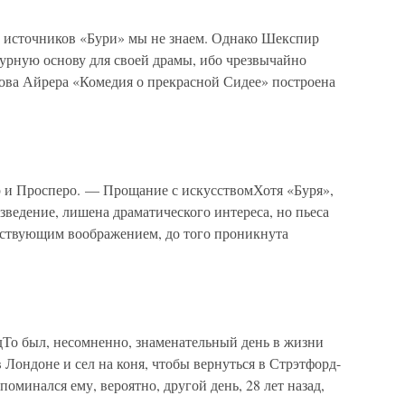
 источников «Бури» мы не знаем. Однако Шекспир
турную основу для своей драмы, ибо чрезвычайно
кова Айрера «Комедия о прекрасной Сидее» построена
р и Просперо. — Прощание с искусствомХотя «Буря»,
зведение, лишена драматического интереса, но пьеса
ействующим воображением, до того проникнута
дТо был, несомненно, знаменательный день в жизни
 Лондоне и сел на коня, чтобы вернуться в Стрэтфорд-
поминался ему, вероятно, другой день, 28 лет назад,