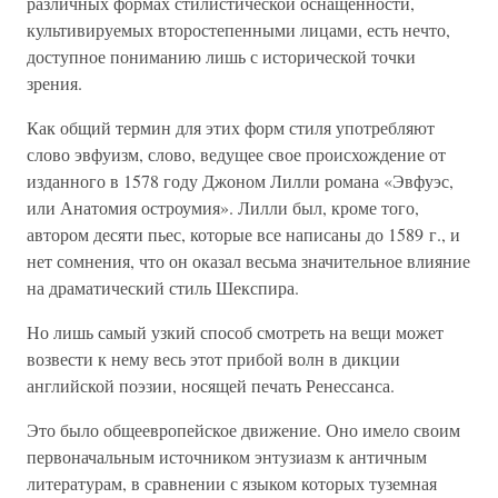
различных формах стилистической оснащенности,
культивируемых второстепенными лицами, есть нечто,
доступное пониманию лишь с исторической точки
зрения.
Как общий термин для этих форм стиля употребляют
слово эвфуизм, слово, ведущее свое происхождение от
изданного в 1578 году Джоном Лилли романа «Эвфуэс,
или Анатомия остроумия». Лилли был, кроме того,
автором десяти пьес, которые все написаны до 1589 г., и
нет сомнения, что он оказал весьма значительное влияние
на драматический стиль Шекспира.
Но лишь самый узкий способ смотреть на вещи может
возвести к нему весь этот прибой волн в дикции
английской поэзии, носящей печать Ренессанса.
Это было общеевропейское движение. Оно имело своим
первоначальным источником энтузиазм к античным
литературам, в сравнении с языком которых туземная