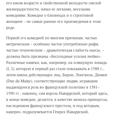
его юном возрасте и свойственной молодости смелой
жизнерадостности, начал ее легкими, веселыми
комедиями. Комедии о близнецах и о строптивой
женщине – не самые ранние его произведения в этом
роде.
Первой его комедией по многим причинам, частью
метрическим – особенно частое употребление рифм,
частью техническим – драматическая слабость пьесы, –
должны быть признаны «Бесплодные усилия любви».
Различные намеки, как, например, на пляшущую лошадь
(I, 2), которую в первый раз стали показывать в 1588 г.,
затем имена действующих лиц, Бирон, Лонгвиль, Дюмен
(Due du Maine), соответствующие людям, игравшим
выдающуюся роль во французской политике в 1581–
1590 гг., наконец, сам король Наваррский, который здесь,
в конце комедии, делается, в качестве жениха принцессы,
наследником французского престола, и под которым,
наверно, подразумевается Генрих Наваррский,