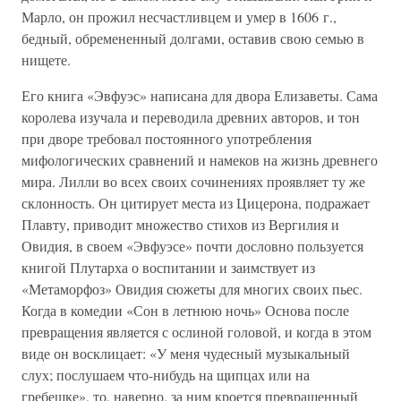
Марло, он прожил несчастливцем и умер в 1606 г.,
бедный, обремененный долгами, оставив свою семью в
нищете.
Его книга «Эвфуэс» написана для двора Елизаветы. Сама
королева изучала и переводила древних авторов, и тон
при дворе требовал постоянного употребления
мифологических сравнений и намеков на жизнь древнего
мира. Лилли во всех своих сочинениях проявляет ту же
склонность. Он цитирует места из Цицерона, подражает
Плавту, приводит множество стихов из Вергилия и
Овидия, в своем «Эвфуэсе» почти дословно пользуется
книгой Плутарха о воспитании и заимствует из
«Метаморфоз» Овидия сюжеты для многих своих пьес.
Когда в комедии «Сон в летнюю ночь» Основа после
превращения является с ослиной головой, и когда в этом
виде он восклицает: «У меня чудесный музыкальный
слух; послушаем что-нибудь на щипцах или на
гребешке», то, наверно, за ним кроется превращенный