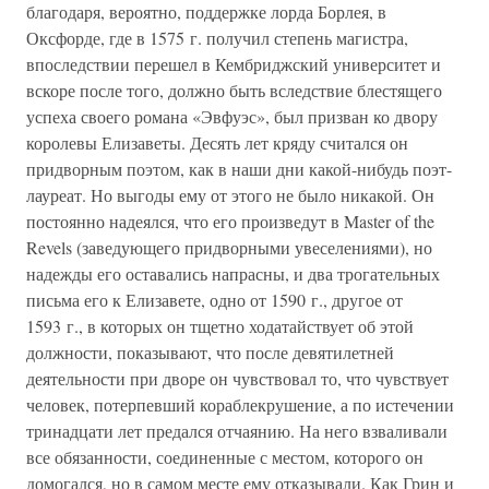
благодаря, вероятно, поддержке лорда Борлея, в
Оксфорде, где в 1575 г. получил степень магистра,
впоследствии перешел в Кембриджский университет и
вскоре после того, должно быть вследствие блестящего
успеха своего романа «Эвфуэс», был призван ко двору
королевы Елизаветы. Десять лет кряду считался он
придворным поэтом, как в наши дни какой-нибудь поэт-
лауреат. Но выгоды ему от этого не было никакой. Он
постоянно надеялся, что его произведут в Master of the
Revels (заведующего придворными увеселениями), но
надежды его оставались напрасны, и два трогательных
письма его к Елизавете, одно от 1590 г., другое от
1593 г., в которых он тщетно ходатайствует об этой
должности, показывают, что после девятилетней
деятельности при дворе он чувствовал то, что чувствует
человек, потерпевший кораблекрушение, а по истечении
тринадцати лет предался отчаянию. На него взваливали
все обязанности, соединенные с местом, которого он
домогался, но в самом месте ему отказывали. Как Грин и