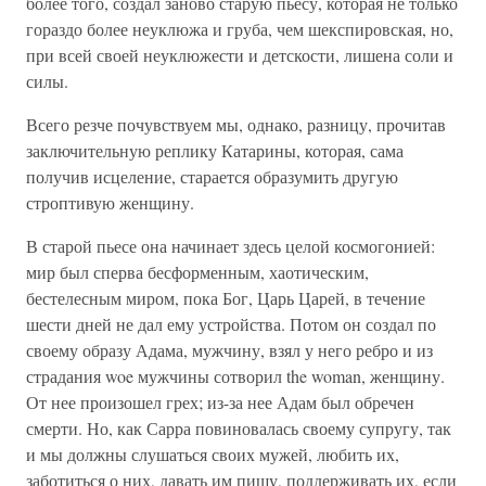
более того, создал заново старую пьесу, которая не только
гораздо более неуклюжа и груба, чем шекспировская, но,
при всей своей неуклюжести и детскости, лишена соли и
силы.
Всего резче почувствуем мы, однако, разницу, прочитав
заключительную реплику Катарины, которая, сама
получив исцеление, старается образумить другую
строптивую женщину.
В старой пьесе она начинает здесь целой космогонией:
мир был сперва бесформенным, хаотическим,
бестелесным миром, пока Бог, Царь Царей, в течение
шести дней не дал ему устройства. Потом он создал по
своему образу Адама, мужчину, взял у него ребро и из
страдания woe мужчины сотворил the woman, женщину.
От нее произошел грех; из-за нее Адам был обречен
смерти. Но, как Сарра повиновалась своему супругу, так
и мы должны слушаться своих мужей, любить их,
заботиться о них, давать им пищу, поддерживать их, если