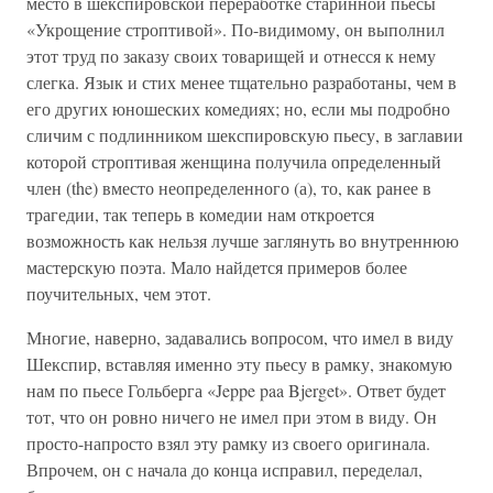
место в шекспировской переработке старинной пьесы
«Укрощение строптивой». По-видимому, он выполнил
этот труд по заказу своих товарищей и отнесся к нему
слегка. Язык и стих менее тщательно разработаны, чем в
его других юношеских комедиях; но, если мы подробно
сличим с подлинником шекспировскую пьесу, в заглавии
которой строптивая женщина получила определенный
член (the) вместо неопределенного (а), то, как ранее в
трагедии, так теперь в комедии нам откроется
возможность как нельзя лучше заглянуть во внутреннюю
мастерскую поэта. Мало найдется примеров более
поучительных, чем этот.
Многие, наверно, задавались вопросом, что имел в виду
Шекспир, вставляя именно эту пьесу в рамку, знакомую
нам по пьесе Гольберга «Jeppe paa Bjerget». Ответ будет
тот, что он ровно ничего не имел при этом в виду. Он
просто-напросто взял эту рамку из своего оригинала.
Впрочем, он с начала до конца исправил, переделал,