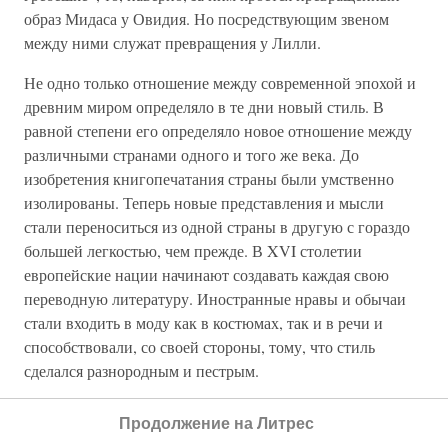
образ Мидаса у Овидия. Но посредствующим звеном
между ними служат превращения у Лилли.
Не одно только отношение между современной эпохой и
древним миром определяло в те дни новый стиль. В
равной степени его определяло новое отношение между
различными странами одного и того же века. До
изобретения книгопечатания страны были умственно
изолированы. Теперь новые представления и мысли
стали переноситься из одной страны в другую с гораздо
большей легкостью, чем прежде. В XVI столетии
европейские нации начинают создавать каждая свою
переводную литературу. Иностранные нравы и обычаи
стали входить в моду как в костюмах, так и в речи и
способствовали, со своей стороны, тому, что стиль
сделался разнородным и пестрым.
Затем, что касается Англии, то для нее имело величайшее
Продолжение на Литрес
значение то обстоятельство, что как раз в тот момент,