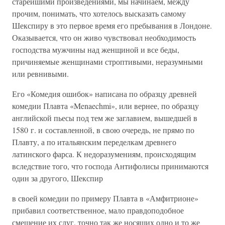
старейшими произведениями, мы начинаем, между
прочим, понимать, что хотелось высказать самому
Шекспиру в это первое время его пребывания в Лондоне.
Оказывается, что он живо чувствовал необходимость
господства мужчины над женщиной и все беды,
причиняемые женщинами строптивыми, неразумными
или ревнивыми.
Его «Комедия ошибок» написана по образцу древней
комедии Плавта «Menaechmi», или вернее, по образцу
английской пьесы под тем же заглавием, вышедшей в
1580 г. и составленной, в свою очередь, не прямо по
Плавту, а по итальянским переделкам древнего
латинского фарса. К недоразумениям, происходящим
вследствие того, что господа Антифолисы принимаются
один за другого, Шекспир
в своей комедии по примеру Плавта в «Амфитрионе»
прибавил соответственное, мало правдоподобное
смешение их слуг, точно так же носящих одно и то же