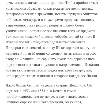
речь казалась низменной и простой. Чтобы приблизиться
к латинским образцам, стали искать преувеличенных,
гиперболических выражений, искать нарядных эпитетов
и богатых метафор, и в то же время придавать полноту
выражению, ставя рядом с родным словом более
утонченное иностранное обозначение того же предмета.
Так возник «высокий стиль», «обработанный стиль». В
Италии поэзия находилась под властью учеников
Петрарки с их concetti, в эпоху Шекспира там выступил
на первый план Марини со своими антитезами и игрою
слов; во Франции Ронсар и его школа придерживались
родственного антикизирующего направления; в Испании
новый стиль имел своим представителем Гевару, под
непосредственным влиянием которого находился Лилли.
Джон Лилли был лет на десять старше Шекспира. Он
родился в 1553 или 1554 г. в Кенте, в семье
простолюдинов. Тем не менее, и ему выпала доля в
научном образовании того времени, он учился,