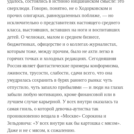
удалось, состоялись в истинно ницшеанском смысле: это
сверхлюди. Говорю, понятно, не о Ходорковском и
прочих олигархах, равноудаленных поближе, — но
исключительно о представителях настоящего среднего
класса, выстоявших, вставших на ноги и воспитавших
детей. О челноках, малом и среднем бизнесе,
бюджетниках, офицерстве и о коллегах-журналистах,
которым тоже, между прочим, было не ахти легко в
горячих точках и холодных редакциях. Сегодняшняя
Россия являет фантастические примеры конформизма,
лживости, трусости, слабости, сдачи всего, что она
умудрилась сохранить в бурях раннего рынка: чуть
отпустило, чуть запахло прибылями — и люди на глазах
забыли любую мотивацию, кроме финансовой или в
лучшем случае карьерной. У всех внутри оказалась та
самая гниль, о которой девочка-аутистка так
проникновенно вещала в «Москве» Сорокина и
Зельдовича: «У всех внутри как бы картошка с мясом».
Даже и не с мясом, к сожалению.