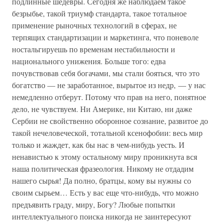
подлинные шедевры. Сегодня же наблюдаем такое
безрыбье, такой триумф стандарта, такое тотальное
применение рыночных технологий в сферах, не
терпящих стандартизации и маркетинга, что поневоле
ностальгируешь по временам нестабильности и
национального унижения. Больше того: едва
почувствовав себя богачами, мы стали бояться, что это
богатство — не заработанное, вырытое из недр, — у нас
немедленно отберут. Потому что прав на него, понятное
дело, не чувствуем. Ни Америке, ни Китаю, ни даже
Сербии не свойственно оборонное сознание, развитое до
такой нечеловеческой, тотальной ксенофобии: весь мир
только и жаждет, как бы нас в чем-нибудь уесть. И
ненавистью к этому остальному миру проникнута вся
наша политическая фразеология. Никому не отдадим
нашего сырья! Да полно, братцы, кому вы нужны со
своим сырьем… Есть у вас еще что-нибудь, что можно
предъявить граду, миру, Богу? Любые попытки
интеллектуального поиска никогда не заинтересуют