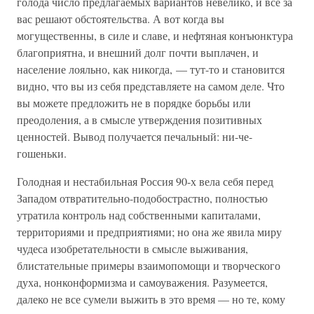
голода число предлагаемых вариантов невелико, и все за
вас решают обстоятельства. А вот когда вы
могущественны, в силе и славе, и нефтяная конъюнктура
благоприятна, и внешний долг почти выплачен, и
население лояльно, как никогда, — тут-то и становится
видно, что вы из себя представляете на самом деле. Что
вы можете предложить не в порядке борьбы или
преодоления, а в смысле утверждения позитивных
ценностей. Вывод получается печальный: ни-че-
гошеньки.
Голодная и нестабильная Россия 90-х вела себя перед
Западом отвратительно-подобострастно, полностью
утратила контроль над собственными капиталами,
территориями и предприятиями; но она же явила миру
чудеса изобретательности в смысле выживания,
блистательные примеры взаимопомощи и творческого
духа, нонконформизма и самоуважения. Разумеется,
далеко не все сумели выжить в это время — но те, кому