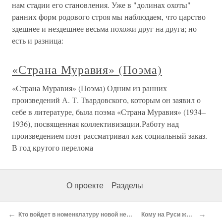
нам стадии его становления. Уже в "долинах охоты"
ранних форм родового строя мы наблюдаем, что царство
здешнее и нездешнее весьма похожи друг на друга; но
есть и разница:
«Страна Муравия» (Поэма)
«Страна Муравия» (Поэма) Одним из ранних
произведений А. Т. Твардовского, которым он заявил о
себе в литературе, была поэма «Страна Муравия» (1934–
1936), посвященная коллективизации.Работу над
произведением поэт рассматривал как социальный заказ.
В год крутого перелома
О проекте
Разделы
←
→
Кто войдет в номенклатуру новой нефтегазовой России?
Кому на Руси жить плохо?