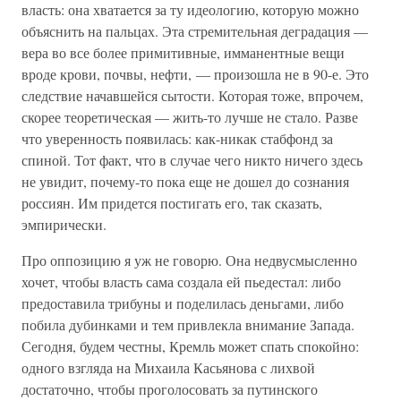
власть: она хватается за ту идеологию, которую можно
объяснить на пальцах. Эта стремительная деградация —
вера во все более примитивные, имманентные вещи
вроде крови, почвы, нефти, — произошла не в 90-е. Это
следствие начавшейся сытости. Которая тоже, впрочем,
скорее теоретическая — жить-то лучше не стало. Разве
что уверенность появилась: как-никак стабфонд за
спиной. Тот факт, что в случае чего никто ничего здесь
не увидит, почему-то пока еще не дошел до сознания
россиян. Им придется постигать его, так сказать,
эмпирически.
Про оппозицию я уж не говорю. Она недвусмысленно
хочет, чтобы власть сама создала ей пьедестал: либо
предоставила трибуны и поделилась деньгами, либо
побила дубинками и тем привлекла внимание Запада.
Сегодня, будем честны, Кремль может спать спокойно:
одного взгляда на Михаила Касьянова с лихвой
достаточно, чтобы проголосовать за путинского