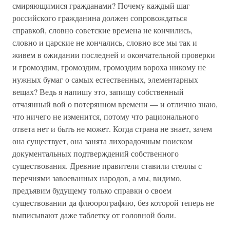
смиряющимися гражданами? Почему каждый шаг
российского гражданина должен сопровождаться
справкой, словно советские времена не кончились,
словно и царские не кончались, словно все мы так и
живем в ожидании последней и окончательной проверки
и громоздим, громоздим, громоздим вороха никому не
нужных бумаг о самых естественных, элементарных
вещах? Ведь я напишу это, запишу собственный
отчаянный вой о потерянном времени — и отлично знаю,
что ничего не изменится, потому что рационального
ответа нет и быть не может. Когда страна не знает, зачем
она существует, она занята лихорадочным поиском
документальных подтверждений собственного
существования. Древние правители ставили стеллы с
перечнями завоеванных народов, а мы, видимо,
предъявим будущему только справки о своем
существовании да флюорографию, без которой теперь не
выписывают даже таблетку от головной боли.