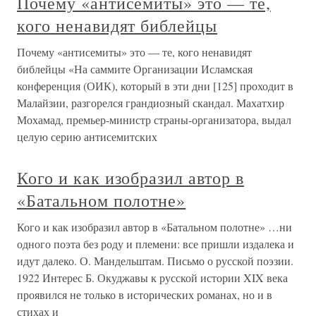
Почему «антисемиты» это — те,
кого ненавидят библейцы
Почему «антисемиты» это — те, кого ненавидят
библейцы «На саммите Организации Исламская
конференция (ОИК), который в эти дни [125] проходит в
Малайзии, разгорелся грандиозный скандал. Махатхир
Мохамад, премьер-министр страны-организатора, выдал
целую серию антисемитских
Кого и как изобразил автор в
«Батальном полотне»
Кого и как изобразил автор в «Батальном полотне» …ни
одного поэта без роду и племени: все пришли издалека и
идут далеко. О. Мандельштам. Письмо о русской поэзии.
1922 Интерес Б. Окуджавы к русской истории XIX века
проявился не только в исторических романах, но и в
стихах и