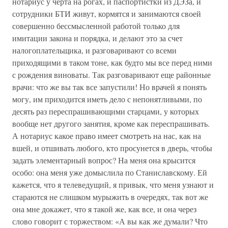
нотариус у черта на рогах, и паспортистки из ДЭЗа, и
сотрудники БТИ живут, кормятся и занимаются своей
совершенно бессмысленной работой только для
имитации закона и порядка, и делают это за счет
налогоплательщика, и разговаривают со всеми
приходящими в таком тоне, как будто мы все перед ними
с рождения виноваты. Так разговаривают еще районные
врачи: что же вы так все запустили! Но врачей я понять
могу, им приходится иметь дело с непонятливыми, по
десять раз переспрашивающими старцами, у которых
вообще нет другого занятия, кроме как переспрашивать.
А нотариус какое право имеет смотреть на нас, как на
вшей, и отшивать любого, кто просунется в дверь, чтобы
задать элементарный вопрос? На меня она крысится
особо: она меня уже домыслила по Станиславскому. Ей
кажется, что я телеведущий, я привык, что меня узнают и
стараются не слишком мурыжить в очередях, так вот же
она мне докажет, что я такой же, как все, и она через
слово говорит с торжеством: «А вы как же думали? Что