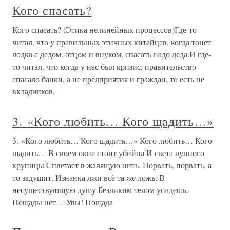
Кого спасать?
Кого спасать? (Этика нелинейных процессов)Где-то
читал, что у правильных этичных китайцев, когда тонет
лодка с дедом, отцом и внуком, спасать надо деда.И где-
то читал, что когда у нас был кризис, правительство
спасало банки, а не предприятия и граждан, то есть не
вкладчиков,
3. «Кого любить… Кого щадить…»
3. «Кого любить… Кого щадить…» Кого любить… Кого
щадить… В своем окне стоит убийца И света лунного
крупицы Сплетает в жалящую нить. Порвать, порвать, а
то задушит. Изнанка лжи всё та же ложь: В
несуществующую душу Безликим телом упадешь.
Пощады нет… Увы! Пощада