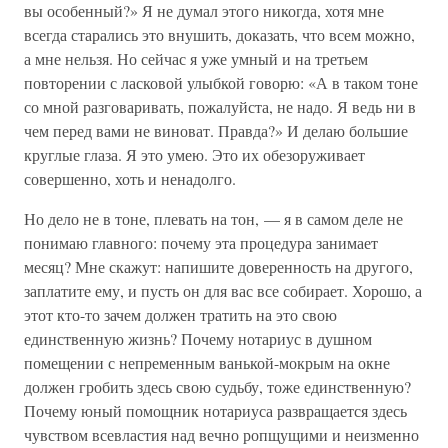
вы особенный?» Я не думал этого никогда, хотя мне
всегда старались это внушить, доказать, что всем можно,
а мне нельзя. Но сейчас я уже умный и на третьем
повторении с ласковой улыбкой говорю: «А в таком тоне
со мной разговаривать, пожалуйста, не надо. Я ведь ни в
чем перед вами не виноват. Правда?» И делаю большие
круглые глаза. Я это умею. Это их обезоруживает
совершенно, хоть и ненадолго.
Но дело не в тоне, плевать на тон, — я в самом деле не
понимаю главного: почему эта процедура занимает
месяц? Мне скажут: напишите доверенность на другого,
заплатите ему, и пусть он для вас все собирает. Хорошо, а
этот кто-то зачем должен тратить на это свою
единственную жизнь? Почему нотариус в душном
помещении с непременным ванькой-мокрым на окне
должен гробить здесь свою судьбу, тоже единственную?
Почему юный помощник нотариуса развращается здесь
чувством всевластия над вечно ропщущими и неизменно