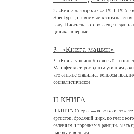
3. «Книга для взрослых» 1934–1935 г
Эренбурга, сравнимый в этом качестве 
году. Писатель, которого еще недавно
циника, впервые
3. «Книга машин»
3. «Книга машин» Казалось бы после 
Манифеста старомодным утопиям долже
что отныне ставились вопросы практич
социалистическое
II КНИГА
II КНИГА Сперва — коротко о сюжете.
артистов; бродячий цирк, во главе кото
селениям и городкам Франции. Мать бр
народу и родным