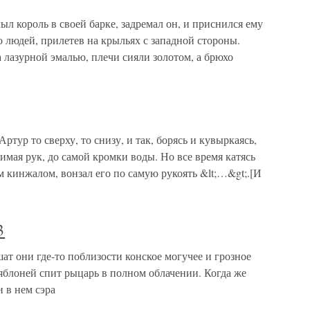
ыл король в своей барке, задремал он, и приснился ему
о людей, прилетев на крыльях с западной стороны.
а лазурной эмалью, плечи сияли золотом, а брюхо
тур то сверху, то снизу, и так, борясь и кувыркаясь,
имая рук, до самой кромки воды. Но все время катясь
м кинжалом, вонзал его по самую рукоять &lt;…&gt;.[И
3
т они где-то поблизости конское могучее и грозное
 яблоней спит рыцарь в полном облачении. Когда же
и в нем сэра