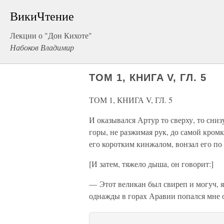
ВикиЧтение
Лекции о "Дон Кихоте"
Набоков Владимир
ТОМ 1, КНИГА V, ГЛ. 5
ТОМ 1, КНИГА V, ГЛ. 5
И оказывался Артур то сверху, то снизу
горы, не разжимая рук, до самой кромк
его коротким кинжалом, вонзал его по
[И затем, тяжело дыша, он говорит:]
— Этот великан был свиреп и могуч, я 
однажды в горах Аравии попался мне о