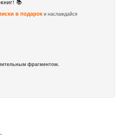
книг! 📚
писки в подарок
и наслаждайся
омительным фрагментом.
»