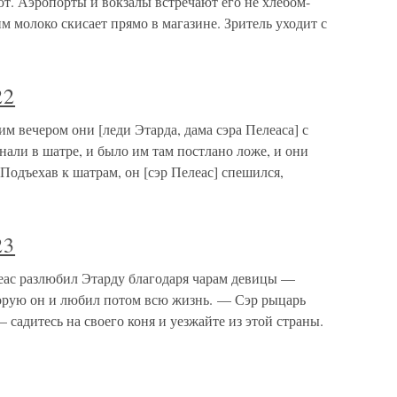
т. Аэропорты и вокзалы встречают его не хлебом-
м молоко скисает прямо в магазине. Зритель уходит с
22
м вечером они [леди Этарда, дама сэра Пелеаса] с
али в шатре, и было им там постлано ложе, и они
 Подъехав к шатрам, он [сэр Пелеас] спешился,
23
еас разлюбил Этарду благодаря чарам девицы —
рую он и любил потом всю жизнь. — Сэр рыцарь
 садитесь на своего коня и уезжайте из этой страны.