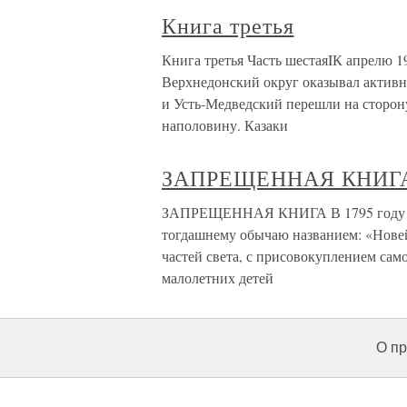
Книга третья
Книга третья Часть шестаяIК апрелю 19
Верхнедонский округ оказывал активн
и Усть-Медведский перешли на сторон
наполовину. Казаки
ЗАПРЕЩЕННАЯ КНИГ
ЗАПРЕЩЕННАЯ КНИГА В 1795 году в П
тогдашнему обычаю названием: «Новей
частей света, с присовокуплением само
малолетних детей
О пр