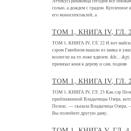
АттикусГришковца сегодня все обижаю
солью, а дождем с градом. Купленное и
его моноспектаклей, а
ТОМ 1, КНИГА IV, ГЛ. 
ТОМ 1, КНИГА IV, ГЛ. 22 И вот майски
сэром Гавейном вышли из замка и ужин
возлегли на то ложе вдвоем. &lt;…&gt;
привязал коня к дереву и сам, подняв
ТОМ 1, КНИГА IV, ГЛ. 
ТОМ 1, КНИГА IV, ГЛ. 23 Как сэр Пел
приближенной Владычицы Озера, кото
Пелеас, — сказала Владычица Озера, —
Вы полюбите другую даму,
ТОМ 1, КНИГА V, ГЛ. 4