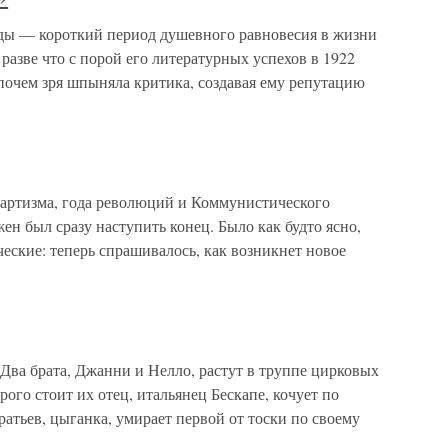
оды — короткий период душевного равновесия в жизни
разве что с порой его литературных успехов в 1922
 почем зря шпыняла критика, создавая ему репутацию
чартизма, года революций и Коммунистического
н был сразу наступить конец. Было как будто ясно,
еские: теперь спрашивалось, как возникнет новое
Два брата, Джанни и Нелло, растут в труппе цирковых
рого стоит их отец, итальянец Бескапе, кочует по
атьев, цыганка, умирает первой от тоски по своему