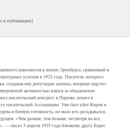
и и публикации]
»
шевного равновесия в жизни Эренбурга, сравнимый в
итературных успехов в 1922 году. Писатель, которого
ка, создавая ему репутацию циника, впервые ощутил
невероятной активностью взялся за объединение
вил писательский конгресс в Париже, вошел в
ссе писательской Ассоциации. Уже был убит Киров и
едена в боевую готовность, но мало кто догадывался,
дущем. «Чем дальше, тем больше, несмотря на все,
ся», — писал 3 апреля 1935 года близкому другу Борис