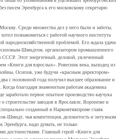
 без писем Эренбурга к его московскому секретарю
Москву. Среди множества дел у него были и заботы,
 хотел познакомиться с работой научного института
й народнохозяйственной проблемой. Его ждала удача
Осиповым-Шмидтом, организатором промышленного
 в СССР. Этот энергичный, деловой, увлеченный
оем «Книги для взрослых». Ровесник века, выходец из
 войны, Осипов, уже будучи «красным директором»
а два с половиной года получил высшее образование и
. Когда благодаря знаменитым работам академика
аде заработало первое опытное производство каучука
 строительстве заводов в Ярославле, Воронеже и
 специально созданный в Наркомтяжпроме главк
ипов-Шмидт, чья компетенция, деловитость и энтузиазм
 Эренбурга, надо думать, не только
ми достоинствами. Главный герой «Книги для
сан с него (в одном из писем к Мильман Эренбург