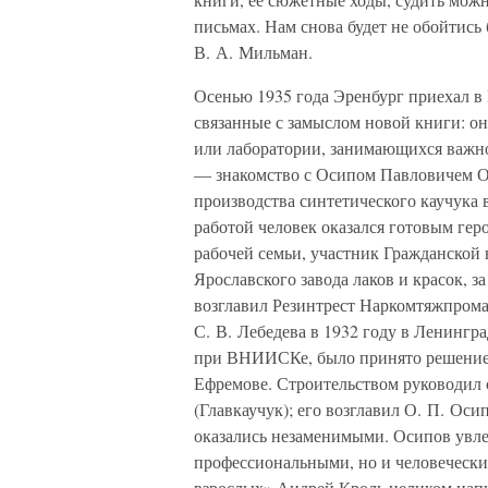
письмах. Нам снова будет не обойтись
В. А. Мильман.
Осенью 1935 года Эренбург приехал в 
связанные с замыслом новой книги: он
или лаборатории, занимающихся важно
— знакомство с Осипом Павловичем 
производства синтетического каучука
работой человек оказался готовым гер
рабочей семьи, участник Гражданской
Ярославского завода лаков и красок, з
возглавил Резинтрест Наркомтяжпрома
С. В. Лебедева в 1932 году в Ленингр
при ВНИИСКе, было принято решение о
Ефремове. Строительством руководил
(Главкаучук); его возглавил О. П. Ос
оказались незаменимыми. Осипов увлек
профессиональными, но и человечески
взрослых» Андрей Кроль целиком напи