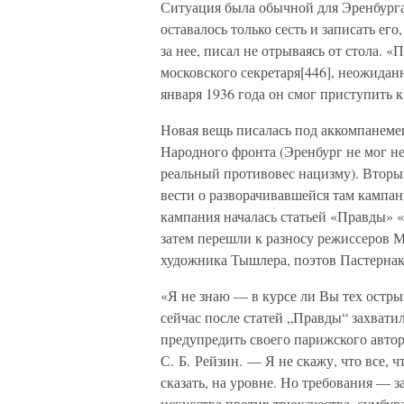
Ситуация была обычной для Эренбурга
оставалось только сесть и записать его
за нее, писал не отрываясь от стола. 
московского секретаря[446], неожидан
января 1936 года он смог приступить 
Новая вещь писалась под аккомпанем
Народного фронта (Эренбург не мог не
реальный противовес нацизму). Втор
вести о разворачивавшейся там кампа
кампания началась статьей «Правды» 
затем перешли к разносу режиссеров 
художника Тышлера, поэтов Пастернак
«Я не знаю — в курсе ли Вы тех остры
сейчас после статей „Правды“ захват
предупредить своего парижского автор
С. Б. Рейзин. — Я не скажу, что все, ч
сказать, на уровне. Но требования — з
искусства против трюкачества, сумбу