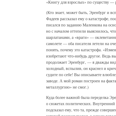
«Книгу для взрослых» по существу — р
(Кто знает, может быть, Эренбург и вс
Фадеев рассказал ему о катастрофе, п
писался по заданию Маленкова на осн
но с началом оттепели выяснилось, чт
шарлатанами, а «враги» — оклеветан
самолете — оба писателя летели на оч
понять, почему это катастрофа. «Изме
изобретают что-нибудь другое. Ведь вы
продолжает Эренбург, — я дважды вид
холодный, вспылив, он краснел и крич
судите по себе! Вы описываете влюблен
заводе. А мой роман построен на факт
металлургию» не смог.)
Куда более важной была переделка Эре
о сюжетах политических. Внутренний 
подсказал ему, что та, прежде соверше
которой рассказывалось о начале рево