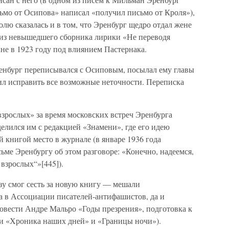
ьмо от Осипова» написал «получил письмо от Кроля»),
ю сказалась и в том, что Эренбург щедро отдал жене
 из невышедшего сборника лирики «Не переводя
не в 1923 году под влиянием Пастернака.
ренбург переписывался с Осиповым, посылал ему главы
ил исправить все возможные неточности. Переписка
зрослых» за время московских встреч Эренбурга
делился им с редакцией «Знамени», где его идею
й книгой место в журнале (в январе 1936 года
ме Эренбургу об этом разговоре: «Конечно, надеемся,
взрослых“»[445]).
зу смог сесть за новую книгу — мешали
а в Ассоциации писателей-антифашистов, да и
повести Андре Мальро «Годы презрения», подготовка к
и «Хроника наших дней» и «Границы ночи»).