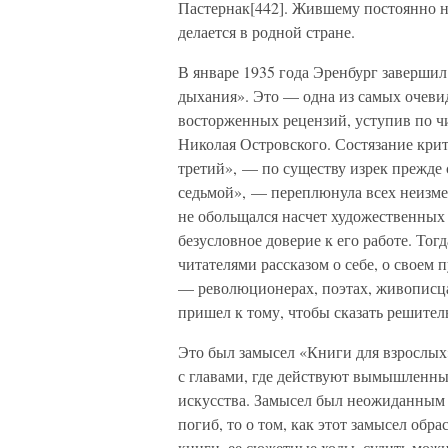
Пастернак[442]. Жившему постоянно на
делается в родной стране.
В январе 1935 года Эренбург завершил
дыхания». Это — одна из самых очеви
восторженных рецензий, уступив по чи
Николая Островского. Состязание кри
третий», — по существу изрек прежде 
седьмой», — переплюнула всех неизме
не обольщался насчет художественных 
безусловное доверие к его работе. Тог
читателями рассказом о себе, о своем 
— революционерах, поэтах, живописцах
пришел к тому, чтобы сказать решител
Это был замысел «Книги для взрослых
с главами, где действуют вымышленны
искусства. Замысел был неожиданным 
погиб, то о том, как этот замысел об
книги, ее сюжетные ходы, судить мож