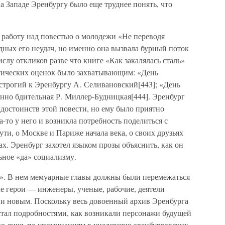
 Западе Эренбургу было еще труднее понять, что
 работу над повестью о молодежи «Не переводя
дных его неудач, но именно она вызвала бурный поток
слу откликов разве что книге «Как закалялась сталь»
тических оценок было захватывающим: «День
строгий к Эренбургу А. Селивановский[443]; «День
нно бдительная Р. Миллер-Будницкая[444]. Эренбург
достоинств этой повести, но ему было приятно
да-то у него и возникла потребность поделиться с
пути, о Москве и Париже начала века, о своих друзьях
. Эренбург захотел языком прозы объяснить, как он
ьное «да» социализму.
». В нем мемуарные главы должны были перемежаться
е герои — инженеры, ученые, рабочие, деятели
и новым. Поскольку весь довоенный архив Эренбурга
растал подробностями, как возникали персонажи будущей
но лишь по упоминаниям в уцелевших эренбурговских