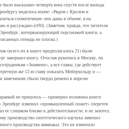
е было высказано четверть века спустя после выхода
Эренбургу виделось иначе: «Рядом с Кролем и
азаться схематичным: они даны в объеме, я на
аю и рассуждаю»[450]. (Заметим, правда, что читателя
 Эренбург, интервьюирующий персонажей книги, а
писанных отнюдь не плоско.)
лав (всего их в книге предполагалось 21) были
ург завершил книгу. Отослав рукопись в Москву, он
сотрудникам «Знамени», а все главы, где действует
ртретную же 12-ю главу показать Мейерхольду и —
 и замечаниях (было твердо решено к апрелю
 правкой не пришлось — примерно половина книги
го Эренбург изменил «промышленный сюжет» (перечтя
л ее слишком близко к действительности, и не захотел,
ому производство синтетического каучука заменил
нного производства аммиака). Это не изменило