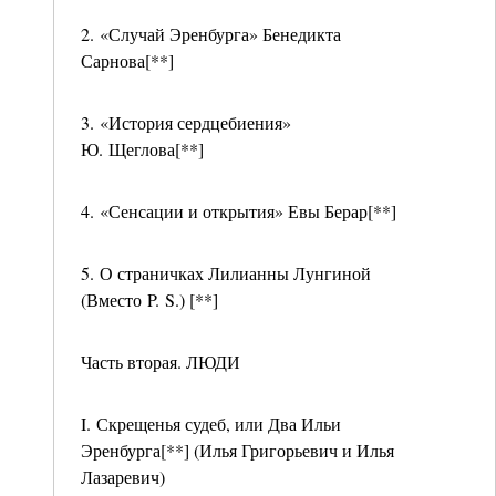
2. «Случай Эренбурга» Бенедикта
Сарнова[**]
3. «История сердцебиения»
Ю. Щеглова[**]
4. «Сенсации и открытия» Евы Берар[**]
5. О страничках Лилианны Лунгиной
(Вместо P. S.) [**]
Часть вторая. ЛЮДИ
I. Скрещенья судеб, или Два Ильи
Эренбурга[**] (Илья Григорьевич и Илья
Лазаревич)