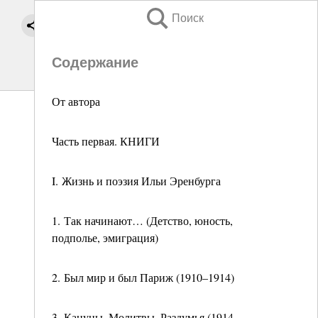
Поиск
Содержание
От автора
Часть первая. КНИГИ
I. Жизнь и поэзия Ильи Эренбурга
1. Так начинают… (Детство, юность,
подполье, эмиграция)
2. Был мир и был Париж (1910–1914)
3. Кануны. Молитвы. Раздумья (1914–