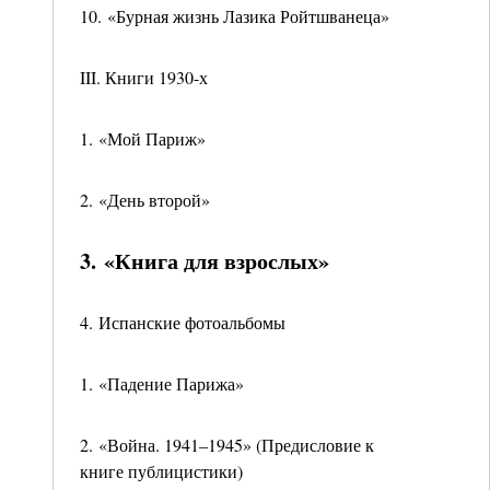
10. «Бурная жизнь Лазика Ройтшванеца»
III. Книги 1930-х
1. «Мой Париж»
2. «День второй»
3. «Книга для взрослых»
4. Испанские фотоальбомы
1. «Падение Парижа»
2. «Война. 1941–1945» (Предисловие к
книге публицистики)