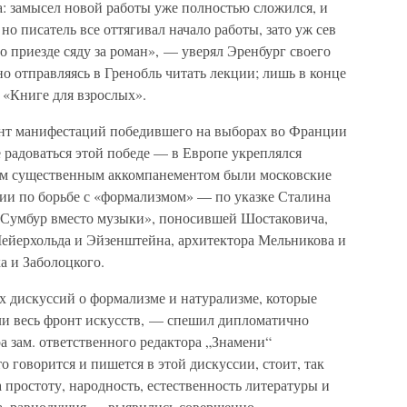
: замысел новой работы уже полностью сложился, и
, но писатель все оттягивал начало работы, зато уж сев
«По приезде сяду за роман», — уверял Эренбург своего
но отправляясь в Гренобль читать лекции; лишь в конце
к «Книге для взрослых».
ент манифестаций победившего на выборах во Франции
 радоваться этой победе — в Европе укреплялся
ым существенным аккомпанементом были московские
нии по борьбе с «формализмом» — по указке Сталина
«Сумбур вместо музыки», поносившей Шостаковича,
Мейерхольда и Эйзенштейна, архитектора Мельникова и
а и Заболоцкого.
х дискуссий о формализме и натурализме, которые
или весь фронт искусств, — спешил дипломатично
а зам. ответственного редактора „Знамени“
то говорится и пишется в этой дискуссии, стоит, так
а простоту, народность, естественность литературы и
ра, равнодушия — выявились совершенно