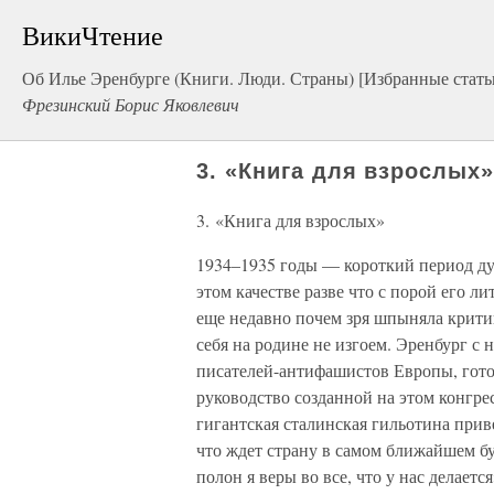
ВикиЧтение
Об Илье Эренбурге (Книги. Люди. Страны) [Избранные стать
Фрезинский Борис Яковлевич
3. «Книга для взрослых
3. «Книга для взрослых»
1934–1935 годы — короткий период ду
этом качестве разве что с порой его л
еще недавно почем зря шпыняла крити
себя на родине не изгоем. Эренбург с 
писателей-антифашистов Европы, гото
руководство созданной на этом конгре
гигантская сталинская гильотина прив
что ждет страну в самом ближайшем бу
полон я веры во все, что у нас делает