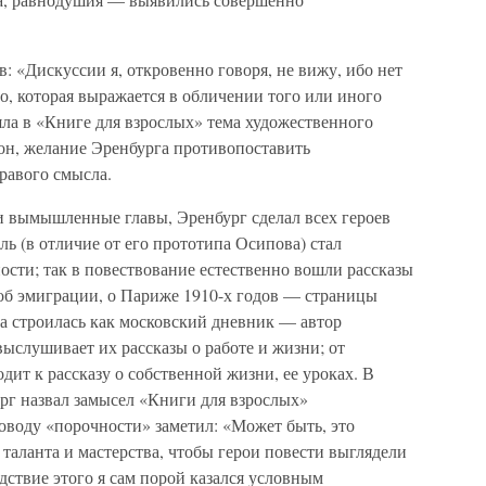
: «Дискуссии я, откровенно говоря, не вижу, ибо нет
го, которая выражается в обличении того или иного
няла в «Книге для взрослых» тема художественного
фон, желание Эренбурга противопоставить
равого смысла.
и вымышленные главы, Эренбург сделал всех героев
 (в отличие от его прототипа Осипова) стал
ости; так в повествование естественно вошли рассказы
об эмиграции, о Париже 1910-х годов — страницы
а строилась как московский дневник — автор
выслушивает их рассказы о работе и жизни; от
дит к рассказу о собственной жизни, ее уроках. В
рг назвал замысел «Книги для взрослых»
оводу «порочности» заметил: «Может быть, это
таланта и мастерства, чтобы герои повести выглядели
ствие этого я сам порой казался условным