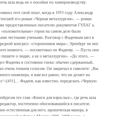
ечь шла ведь не о пособии по химпроизводству.
помнил этот свой опыт, когда в 1953 году Александр
остигшей его роман «Черная металлургия», — роман
ове предоставленных писателю документов ГУЛАГ а,
о «положительные» герои на самом деле были
ными честными учеными. Разговор с Фадеевым шел в
ередной конгресс «сторонников мира»; Эренбург не мог
ните немного, — посоветовал он Фадееву. — Пусть они
 пишете о людях, а не о металлургии». «До этого, —
ел Фадеева в состоянии гнева: обычно сдержанный,
ал очень тонким голосом. Он закричал в самолете: „Вы
ного инженера, и вам все равно, что он делает на
ах“»[451]… Фадеев, как известно, переделать «Черную
нбургом тех глав «Книги для взрослых», где речь шла
редактор, постепенно обосновавшийся в писателе,
нно естественная для него, ироническая манера, в
люционной работы в Москве 1906–1908 годов, о