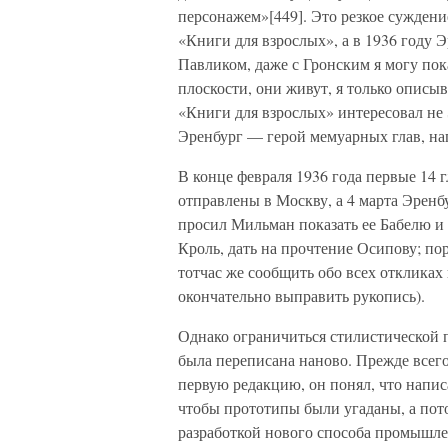
персонажем»[449]. Это резкое суждени
«Книги для взрослых», а в 1936 году 
Павликом, даже с Гронским я могу пок
плоскости, они живут, я только описыв
«Книги для взрослых» интересовал не
Эренбург — герой мемуарных глав, на
В конце февраля 1936 года первые 14 г
отправлены в Москву, а 4 марта Эренб
просил Мильман показать ее Бабелю и 
Кроль, дать на прочтение Осипову; по
тотчас же сообщить обо всех откликах
окончательно выправить рукопись).
Однако ограничиться стилистической
была переписана наново. Прежде все
первую редакцию, он понял, что написа
чтобы прототипы были угаданы, а пот
разработкой нового способа промышле