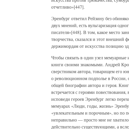
отчетливо»[447].
Эренбург ответил Рейзину без обиняков
двух мнений, есть вульгаризация одно
писателя»[448]. В том, какое место за
творчества, сказался и этот внешний 
держимордам от искусства позицию зд
Чтобы связать в один узел мемуарные 
книги своими знакомыми. Андрей Кроль
сверстником автора, товарищем его юн
о революционном подполье в России, 
общей биографии автора и героя. Книг
встречается с героями повествования, 
исповеди героев Эренбург легко перехо
мемуарах «Люди, годы, жизнь» Эренбу
«увлекательным и порочным», но по п
неправильно — просто мне не хватило 
действительно существующими, а вслед