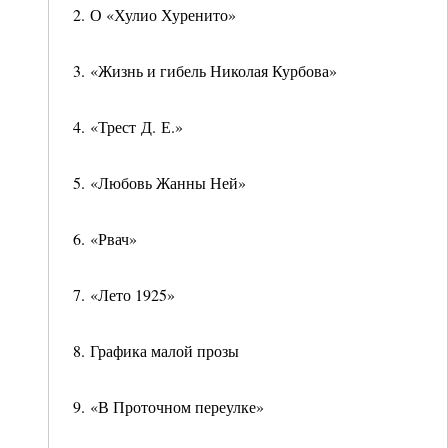
2. О «Хулио Хуренито»
3. «Жизнь и гибель Николая Курбова»
4. «Трест Д. Е.»
5. «Любовь Жанны Ней»
6. «Рвач»
7. «Лето 1925»
8. Графика малой прозы
9. «В Проточном переулке»