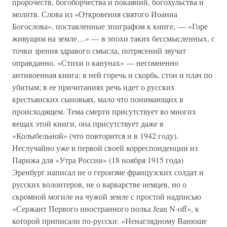
пророчеств, богоборчества и покаяний, богохульства и
молитв. Слова из «Откровения святого Иоанна
Богослова», поставленные эпиграфом к книге, — «Горе
живущим на земле…» — в эпохи таких бессмысленных, с
точки зрения здравого смысла, потрясений звучат
оправданно. «Стихи о канунах» — несомненно
антивоенная книга: в ней горечь и скорбь, стон и плач по
убитым; в ее причитаниях речь идет о русских
крестьянских сыновьях, мало что понимающих в
происходящем. Тема смерти присутствует во многих
вещах этой книги, она присутствует даже в
«Колыбельной» (что повторится и в 1942 году).
Неслучайно уже в первой своей корреспонденции из
Парижа для «Утра России» (18 ноября 1915 года)
Эренбург написал не о героизме французских солдат и
русских волонтеров, не о варварстве немцев, но о
скромной могиле на чужой земле с простой надписью
«Сержант Первого иностранного полка Jean N-off», к
которой приписали по-русски: «Ненаглядному Ванюше