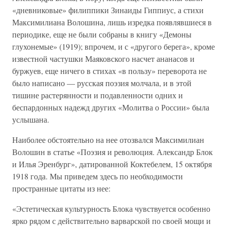
«дневниковые» филиппики Зинаиды Гиппиус, а стихи
Максимилиана Волошина, лишь изредка появлявшиеся в
периодике, еще не были собраны в книгу «Демоны
глухонемые» (1919); впрочем, и с «другого берега», кроме
известной частушки Маяковского насчет ананасов и
буржуев, еще ничего в стихах «в пользу» переворота не
было написано — русская поэзия молчала, и в этой
тишине растерянности и подавленности одних и
беспардонных надежд других «Молитва о России» была
услышана.
Наиболее обстоятельно на нее отозвался Максимилиан
Волошин в статье «Поэзия и революция. Александр Блок
и Илья Эренбург», датированной Коктебелем, 15 октября
1918 года. Мы приведем здесь по необходимости
пространные цитаты из нее:
«Эстетическая культурность Блока чувствуется особенно
ярко рядом с действительно варварской по своей мощи и