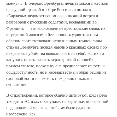
моему»… В очерках Эренбурга, печатавшихся с жесткой
цензурной правкой в «Утре России», а потом в
«Биржевых ведомостях», много описаний встреч и
разговоров с русскими солдатами, воевавшими во
Франции, — эти косноязычные крестьянские слова, их
внутренний алогизм и бессвязность удивительным
образом соответствовали исполненным темной силы
стихам Эренбурга (всякая мысль о красивых словах про
некрасивые убийства выводила его из себя). «Стихи о
канунах» нельзя назвать «гражданской поэзией» в
прямом смысле, поскольку она предполагает ясность и
общедоступность, но и небезызвестный образ башни из
слоновой кости не имеет к ним ровно никакого
отношения.
В стихотворении, которое обычно цитируют, когда речь
заходит о «Стихах о канунах», на картинке, повешенной
над кроваткой малыша, чтоб ему было радостно,
изображено, как