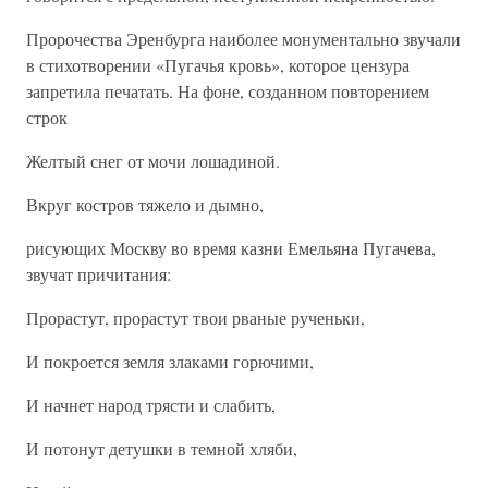
Пророчества Эренбурга наиболее монументально звучали
в стихотворении «Пугачья кровь», которое цензура
запретила печатать. На фоне, созданном повторением
строк
Желтый снег от мочи лошадиной.
Вкруг костров тяжело и дымно,
рисующих Москву во время казни Емельяна Пугачева,
звучат причитания:
Прорастут, прорастут твои рваные рученьки,
И покроется земля злаками горючими,
И начнет народ трясти и слабить,
И потонут детушки в темной хляби,