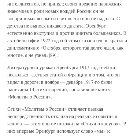
интеллигентов, не принял; своих прежних парижских
знакомцев в роли новых вождей России он не
воспринимал всерьез и считал, что они не надолго. С
детства не вынося никакого диктата, Эренбург
естественно выступил и против диктата большевиков. В
автобиографии 1922 года об этом сказано очень кратко и
дипломатично: «Октября, которого так долго ждал, как
многие, я не узнал»[89].
Литературный урожай Эренбурга 1917 года небогат —
несколько газетных статей о Франции и о том, что он
видел в дороге; в ноябре — декабре 1917-го были
написаны 14 стихотворений, составившие книгу
«Молитва о России».
Стихи «Молитвы о России» отличает пылкая
непосредственность отклика на реальные события и
ясность — этим они не похожи на «Стихи о канунах». В
них впервые Эренбург использует слово «мы» (с