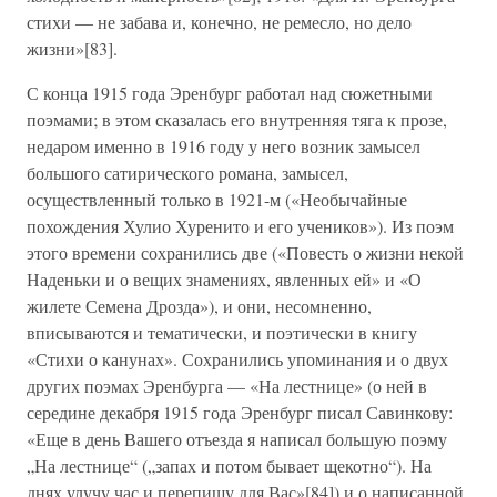
стихи — не забава и, конечно, не ремесло, но дело
жизни»[83].
С конца 1915 года Эренбург работал над сюжетными
поэмами; в этом сказалась его внутренняя тяга к прозе,
недаром именно в 1916 году у него возник замысел
большого сатирического романа, замысел,
осуществленный только в 1921-м («Необычайные
похождения Хулио Хуренито и его учеников»). Из поэм
этого времени сохранились две («Повесть о жизни некой
Наденьки и о вещих знамениях, явленных ей» и «О
жилете Семена Дрозда»), и они, несомненно,
вписываются и тематически, и поэтически в книгу
«Стихи о канунах». Сохранились упоминания и о двух
других поэмах Эренбурга — «На лестнице» (о ней в
середине декабря 1915 года Эренбург писал Савинкову:
«Еще в день Вашего отъезда я написал большую поэму
„На лестнице“ („запах и потом бывает щекотно“). На
днях улучу час и перепишу для Вас»[84]) и о написанной