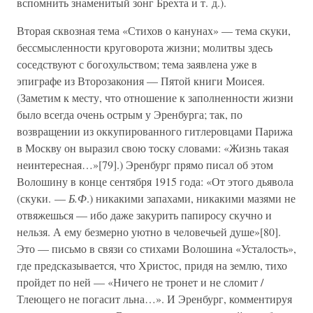
вспомнить знаменитый зонг Брехта и т. д.).
Вторая сквозная тема «Стихов о канунах» — тема скуки,
бессмысленности круговорота жизни; молитвы здесь
соседствуют с богохульством; тема заявлена уже в
эпиграфе из Второзакония — Пятой книги Моисея.
(Заметим к месту, что отношение к заполненности жизни
было всегда очень острым у Эренбурга; так, по
возвращении из оккупированного гитлеровцами Парижа
в Москву он выразил свою тоску словами: «Жизнь такая
неинтересная…»[79].) Эренбург прямо писал об этом
Волошину в конце сентября 1915 года: «От этого дьявола
(скуки. —
Б.Ф
.) никакими запахами, никакими мазями не
отвяжешься — ибо даже закурить папиросу скучно и
нельзя. А ему безмерно уютно в человечьей душе»[80].
Это — письмо в связи со стихами Волошина «Усталость»,
где предсказывается, что Христос, придя на землю, тихо
пройдет по ней — «Ничего не тронет и не сломит /
Тлеющего не погасит льна…». И Эренбург, комментируя