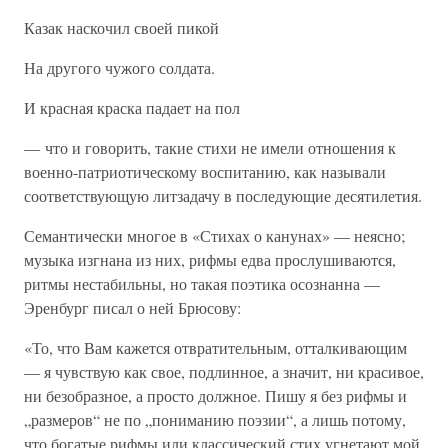
Казак наскочил своей пикой
На другого чужого солдата.
И красная краска падает на пол
— что и говорить, такие стихи не имели отношения к
военно-патриотическому воспитанию, как называли
соответствующую литзадачу в последующие десятилетия.
Семантически многое в «Стихах о канунах» — неясно;
музыка изгнана из них, рифмы едва прослушиваются,
ритмы нестабильны, но такая поэтика осознанна —
Эренбург писал о ней Брюсову:
«То, что Вам кажется отвратительным, отталкивающим
— я чувствую как свое, подлинное, а значит, ни красивое,
ни безобразное, а просто должное. Пишу я без рифмы и
„размеров“ не по „пониманию поэзии“, а лишь потому,
что богатые рифмы или классический стих угнетают мой