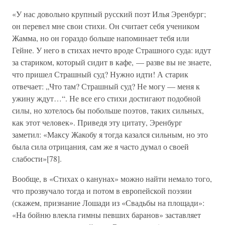
«У нас довольно крупный русский поэт Илья Эренбург;
он перевел мне свои стихи. Он считает себя учеником
Жамма, но он гораздо больше напоминает тебя или
Гейне. У него в стихах нечто вроде Страшного суда: идут
за стариком, который сидит в кафе, — разве вы не знаете,
что пришел Страшный суд? Нужно идти! А старик
отвечает: „Что там? Страшный суд? Не могу — меня к
ужину ждут…“. Не все его стихи достигают подобной
силы, но хотелось бы побольше поэтов, таких сильных,
как этот человек». Приведя эту цитату, Эренбург
заметил: «Максу Жакобу я тогда казался сильным, но это
была сила отрицания, сам же я часто думал о своей
слабости»[78].
Вообще, в «Стихах о канунах» можно найти немало того,
что прозвучало тогда и потом в европейской поэзии
(скажем, признание Лошади из «Свадьбы на площади»:
«На бойню влекла гимны певших баранов» заставляет