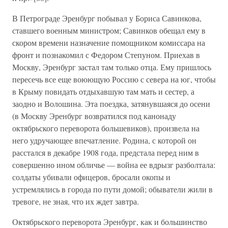
В Петрограде Эренбург побывал у Бориса Савинкова,
ставшего военным министром; Савинков обещал ему в
скором времени назначение помощником комиссара на
фронт и познакомил с Федором Степуном. Приехав в
Москву, Эренбург застал там только отца. Ему пришлось
пересечь все еще воюющую Россию с севера на юг, чтобы
в Крыму повидать отдыхавшую там мать и сестер, а
заодно и Волошина. Эта поездка, затянувшаяся до осени
(в Москву Эренбург возвратился под канонаду
октябрьского переворота большевиков), произвела на
него удручающее впечатление. Родина, с которой он
расстался в декабре 1908 года, предстала перед ним в
совершенно ином обличье — война ее вдрызг разболтала:
солдаты убивали офицеров, бросали окопы и
устремлялись в города по пути домой; обыватели жили в
тревоге, не зная, что их ждет завтра.
Октябрьского переворота Эренбург, как и большинство