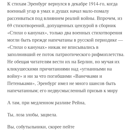
К стихам Эренбург вернулся в декабре 1914-го, когда
военный угар в умах и душах начал мало-помалу
рассеиваться под влиянием реалий войны. Впрочем, из
69 стихотворений, допущенных цензурой в сборник
«Стихи о канунах», только два военных стихотворения
могли быть прежде напечатаны в русской периодике —
«Стихи о канунах» никак не вписывались в
заполнивший ее поток патриотического рифмоплетства.
Не обещая читателям вести их на Берлин, но мучая их
кликушескими причитаниями над «угнанными на
войну» и ни за что погибшими «Ванечками и
Петеньками», Эренбург имел не много шансов быть
напечатанным; его недвусмысленный призыв к миру
А там, при медленном разливе Рейна,
Ты, лоза злобы, зацвела.
Вы, собутыльники, скорее пейте