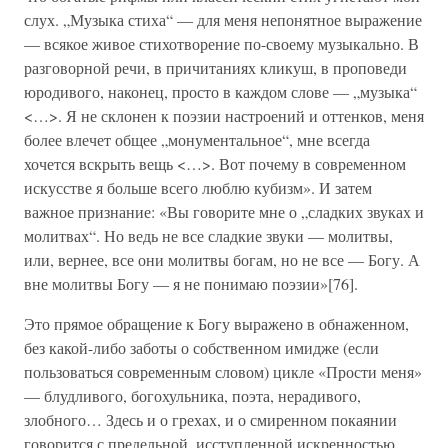
слух. „Музыка стиха“ — для меня непонятное выражение
— всякое живое стихотворение по-своему музыкально. В
разговорной речи, в причитаниях кликуш, в проповеди
юродивого, наконец, просто в каждом слове — „музыка“
<…>. Я не склонен к поэзии настроений и оттенков, меня
более влечет общее „монументальное“, мне всегда
хочется вскрыть вещь <…>. Вот почему в современном
искусстве я больше всего люблю кубизм». И затем
важное признание: «Вы говорите мне о „сладких звуках и
молитвах“. Но ведь не все сладкие звуки — молитвы,
или, вернее, все они молитвы богам, но не все — Богу. А
вне молитвы Богу — я не понимаю поэзии»[76].
Это прямое обращение к Богу выражено в обнаженном,
без какой-либо заботы о собственном имидже (если
пользоваться современным словом) цикле «Прости меня»
— блудливого, богохульника, поэта, нерадивого,
злобного… Здесь и о грехах, и о смиренном покаянии
говорится с предельной, исступленной искренностью.