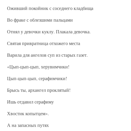
Оживший покойник с соседнего кладбища
Во фраке с облезшими пальцами
Отнял у девочки куклу. Плакала девочка.
Святая привратница отхожего места
Варила для ангелов суп из старых газет.
«Цып-цып-цып, херувимчики!
Цып-цып-цып, серафимчики!
Брысь ты, архангел проклятый!
Ишь отдавил серафиму
Хвостик копытцем».
А на запасных путях