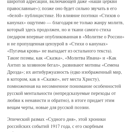
широтой адресации, включающей даже «наши церкви
православные»); позже оно будет сильно звучать в его
«белой» публицистике. Но влияние поэтики «Стихов о
канунах» ощутимо — благодаря не только жанру молитв,
который здесь продолжен, но и ткани самого стиха
(недаром впервые опубликованная в «Молитве о России»
и не пропущенная цензурой в «Стихи о канунах»
«Пугачья кровь» не выпадает из остального текста).
Такие поэмы, как «Сказка», «Молитва Ивана» и «Как
Антип за хозяином бегал», развивают мотивы «Семена
Дрозда»; их антибуржуазность (едко изображенный мир,
в котором, как в «Сказке», нет места Христу),
помноженная на несомненное понимание особенностей
русской ментальности (непредсказуемые переходы от
любви к ненависти и обратно), в итоге придает этим
вещам черты, новые для русской поэзии.
Эпический размах «Судного дня», этой хроники
российских событий 1917 года, с его скорбным