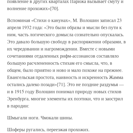
появление в других кварталах Парижа вызывает смуту и
волнение прохожих»[70].
Вспоминая «Стихи о канунах», М. Волошин записал 23
апреля 1932 года: «Это были образы и мысли без пути к
ним, часть логического домысла сознательно опускалась.
Это давало большую свободу в распоряжении образами, в
их чередовании и нагромождении. Вместе с новыми
сочетаниями отдаленных рифм-ассонансов составляло
большую расчлененность стихам его смысла, что, в
общем, было приятно и ново и мало похоже на прежнее.
Евангельская простота, наивность и искренность Жамма
остались далеко позади»[71]. Это не поздние раздумья —
и в 1915 году Волошин понимал природу новых стихов
Эренбурга, многие элементы их поэтики, что и заострил
в пародии:
Шмыгали ноги. Чмокали шины.
Шоферы ругались, переезжая прохожих.