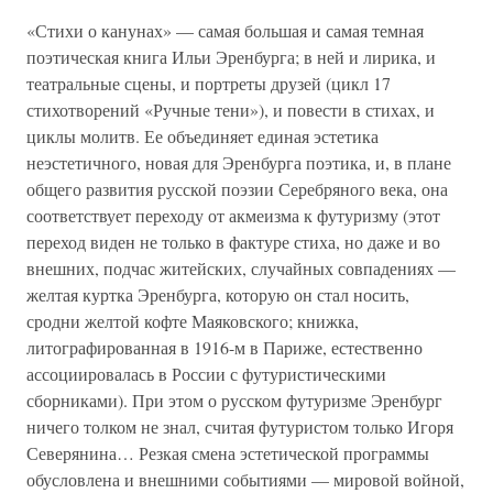
«Стихи о канунах» — самая большая и самая темная
поэтическая книга Ильи Эренбурга; в ней и лирика, и
театральные сцены, и портреты друзей (цикл 17
стихотворений «Ручные тени»), и повести в стихах, и
циклы молитв. Ее объединяет единая эстетика
неэстетичного, новая для Эренбурга поэтика, и, в плане
общего развития русской поэзии Серебряного века, она
соответствует переходу от акмеизма к футуризму (этот
переход виден не только в фактуре стиха, но даже и во
внешних, подчас житейских, случайных совпадениях —
желтая куртка Эренбурга, которую он стал носить,
сродни желтой кофте Маяковского; книжка,
литографированная в 1916-м в Париже, естественно
ассоциировалась в России с футуристическими
сборниками). При этом о русском футуризме Эренбург
ничего толком не знал, считая футуристом только Игоря
Северянина… Резкая смена эстетической программы
обусловлена и внешними событиями — мировой войной,