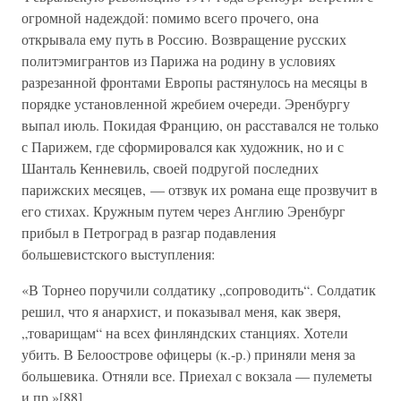
огромной надеждой: помимо всего прочего, она
открывала ему путь в Россию. Возвращение русских
политэмигрантов из Парижа на родину в условиях
разрезанной фронтами Европы растянулось на месяцы в
порядке установленной жребием очереди. Эренбургу
выпал июль. Покидая Францию, он расставался не только
с Парижем, где сформировался как художник, но и с
Шанталь Кенневиль, своей подругой последних
парижских месяцев, — отзвук их романа еще прозвучит в
его стихах. Кружным путем через Англию Эренбург
прибыл в Петроград в разгар подавления
большевистского выступления:
«В Торнео поручили солдатику „сопроводить“. Солдатик
решил, что я анархист, и показывал меня, как зверя,
„товарищам“ на всех финляндских станциях. Хотели
убить. В Белоострове офицеры (к.-р.) приняли меня за
большевика. Отняли все. Приехал с вокзала — пулеметы
и пр.»[88].