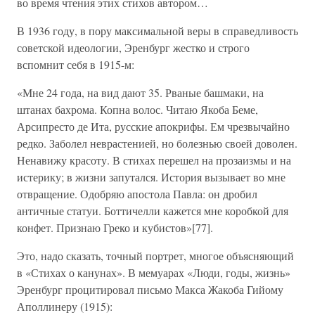
во время чтения этих стихов автором…
В 1936 году, в пору максимальной веры в справедливость
советской идеологии, Эренбург жестко и строго
вспомнит себя в 1915-м:
«Мне 24 года, на вид дают 35. Рваные башмаки, на
штанах бахрома. Копна волос. Читаю Якоба Беме,
Арсипресто де Ита, русские апокрифы. Ем чрезвычайно
редко. Заболел неврастенией, но болезнью своей доволен.
Ненавижу красоту. В стихах перешел на прозаизмы и на
истерику; в жизни запутался. История вызывает во мне
отвращение. Одобряю апостола Павла: он дробил
античные статуи. Боттичелли кажется мне коробкой для
конфет. Признаю Греко и кубистов»[77].
Это, надо сказать, точный портрет, многое объясняющий
в «Стихах о канунах». В мемуарах «Люди, годы, жизнь»
Эренбург процитировал письмо Макса Жакоба Гийому
Аполлинеру (1915):