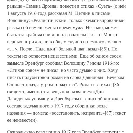
раньше «Семена Дрозда» повести в стихах «Суета» (о ней
1 августа 1916 года рассказал М. Цетлин в письме
Волошину: «Реалистический, только схематизированный
рассказ об измене жены своему мужу. Не знаю, может
быть эта крайняя наивность сознательна <…>. Много
верных штрихов, но в общем скучно и немного смешно
<…>. После „Наденьки“ большой шаг назад»[85]). Но
тексты их остаются неизвестными. Еще об одном своем
замысле Эренбург сообщал Волошину 7 июня 1916-го:
«Стихов совсем не писал, но часто думаю о них. Хочу
писать полубытовой роман на слова Давидовы „Вечером
Он шлет плач, а утром торжества“. Роман в стихах»[86]
(видимо, именно эта вещь под названием «Дни
Давидовы» упомянута Эренбургом в записной книжке в
составе задуманного в 1917 году сборника; возле
названия — помета: «восстановить, исправить»[87]; текст
ее неизвестен).
Февральскую революцию 1917 года Эренбург встретил с