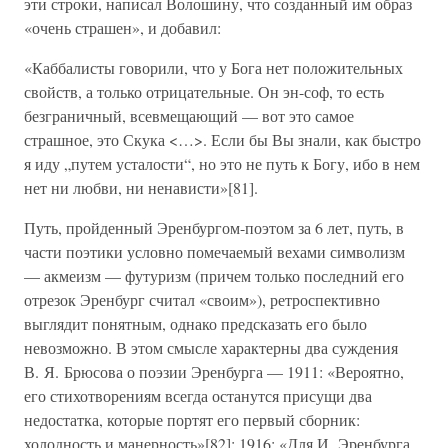
эти строки, написал Волошину, что созданный им образ
«очень страшен», и добавил:
«Каббалисты говорили, что у Бога нет положительных
свойств, а только отрицательные. Он эн-соф, то есть
безграничный, всевмещающий — вот это самое
страшное, это Скука <…>. Если бы Вы знали, как быстро
я иду „путем усталости“, но это не путь к Богу, ибо в нем
нет ни любви, ни ненависти»[81].
Путь, пройденный Эренбургом-поэтом за 6 лет, путь, в
части поэтики условно помечаемый вехами символизм
— акмеизм — футуризм (причем только последний его
отрезок Эренбург считал «своим»), ретроспективно
выглядит понятным, однако предсказать его было
невозможно. В этом смысле характерны два суждения
В. Я. Брюсова о поэзии Эренбурга — 1911: «Вероятно,
его стихотворениям всегда останутся присущи два
недостатка, которые портят его первый сборник:
холодность и манерность»[82]; 1916: «Для И. Эренбурга