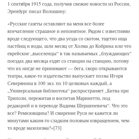
1 сентября 1915 года, получив свежие новости из России,
Эренбург писал Волошину:
«Русские газеты оставляют на меня все более
впечатление страшное и непонятное. Рядом с известиями
вроде следующего, что два уезда со скотом, тщетно ища
пастбищ и воды, шли месяц от Холма до Кобрина или что
еврейские „выселенцы“ в так называемых „блуждающих“
поездах два месяца ездят со станции на станцию, потому
что их нигде не принимают — бега, скоро открываются
театры, какое-то издательство выпускает поэзы Игоря
Северянина в 100 экз. по 10 целковых каждый, а
„Универсальная библиотека“ распространяет „Битва при
Триполи, пережитая и воспетая Маринетти, под
редакцией и в переводе Вадима Шершеневича“. Что это
все? Ремизовщина? И смирение Руси не кажется ли
минутами каким-то сладким половым извращением, чем-
то вроде мазохизма?»[73]