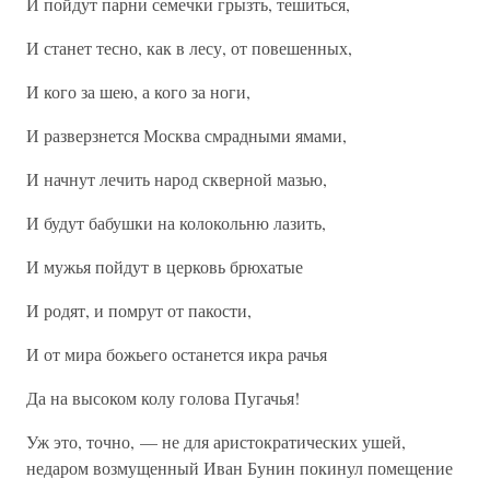
И пойдут парни семечки грызть, тешиться,
И станет тесно, как в лесу, от повешенных,
И кого за шею, а кого за ноги,
И разверзнется Москва смрадными ямами,
И начнут лечить народ скверной мазью,
И будут бабушки на колокольню лазить,
И мужья пойдут в церковь брюхатые
И родят, и помрут от пакости,
И от мира божьего останется икра рачья
Да на высоком колу голова Пугачья!
Уж это, точно, — не для аристократических ушей,
недаром возмущенный Иван Бунин покинул помещение