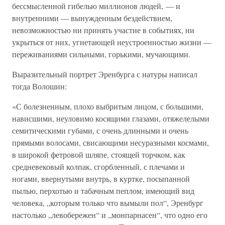
бессмысленной гибелью миллионов людей, — и
внутренними — вынужденным бездействием,
невозможностью ни принять участие в событиях, ни
укрыться от них, угнетающей неустроенностью жизни —
переживаниями сильными, горькими, мучающими.
Выразительный портрет Эренбурга с натуры написал
тогда Волошин:
«С болезненным, плохо выбритым лицом, с большими,
нависшими, неуловимо косящими глазами, отяжелелыми
семитическими губами, с очень длинными и очень
прямыми волосами, свисающими несуразными космами,
в широкой фетровой шляпе, стоящей торчком, как
средневековый колпак, сгорбленный, с плечами и
ногами, ввернутыми внутрь, в куртке, посыпанной
пылью, перхотью и табачным пеплом, имеющий вид
человека, „которым только что вымыли пол“, Эренбург
настолько „левобережен“ и „монпарнасен“, что одно его