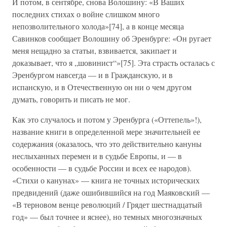
И потом, в сентябре, снова Волошину: «В Ваших
последних стихах о войне слишком много
непозволительного холода»[74], а в конце месяца
Савинков сообщает Волошину об Эренбурге: «Он ругает
меня нещадно за статьи, взвивается, закипает и
доказывает, что я „шовинист“»[75]. Эта страсть осталась с
Эренбургом навсегда — и в Гражданскую, и в
испанскую, и в Отечественную он ни о чем другом
думать, говорить и писать не мог.
Как это случалось и потом у Эренбурга («Оттепель»!),
название книги в определенной мере значительней ее
содержания (оказалось, что это действительно кануны
неслыханных перемен и в судьбе Европы, и — в
особенности — в судьбе России и всех ее народов).
«Стихи о канунах» — книга не точных исторических
предвидений (даже ошибившийся на год Маяковский —
«В терновом венце революций / Грядет шестнадцатый
год» — был точнее и яснее), но темных многозначных