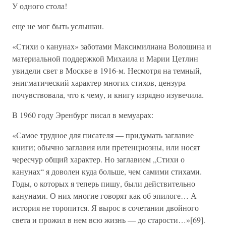
У одного стола!
еще не мог быть услышан.
«Стихи о канунах» заботами Максимилиана Волошина и
материальной поддержкой Михаила и Марии Цетлин
увидели свет в Москве в 1916-м. Несмотря на темный,
энигматический характер многих стихов, цензура
почувствовала, что к чему, и книгу изрядно изувечила.
В 1960 году Эренбург писал в мемуарах:
«Самое трудное для писателя — придумать заглавие
книги; обычно заглавия или претенциозны, или носят
чересчур общий характер. Но заглавием „Стихи о
канунах“ я доволен куда больше, чем самими стихами.
Годы, о которых я теперь пишу, были действительно
канунами. О них многие говорят как об эпилоге… А
история не торопится. Я вырос в сочетании двойного
света и прожил в нем всю жизнь — до старости…»[69].