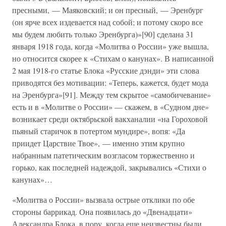
пресными, — Маяковский; и он пресный, — Эренбург
(он ярче всех издевается над собой; и потому скоро все
мы будем любить только Эренбурга)»[90] сделана 31
января 1918 года, когда «Молитва о России» уже вышла,
но относится скорее к «Стихам о канунах». В написанной
2 мая 1918-го статье Блока «Русские дэнди» эти слова
приводятся без мотивации: «Теперь, кажется, будет мода
на Эренбурга»[91]. Между тем скрытое «самобичевание»
есть и в «Молитве о России» — скажем, в «Судном дне»
возникает среди октябрьской вакханалии «на Гороховой
пьяный старичок в потертом мундире», вопя: «Да
приидет Царствие Твое», — именно этим крупно
набранным патетическим возгласом торжественно и
горько, как последней надеждой, закрывались «Стихи о
канунах»…
«Молитва о России» вызвала острые отклики по обе
стороны баррикад. Она появилась до «Двенадцати»
Александра Блока, в пору, когда еще неизвестны были