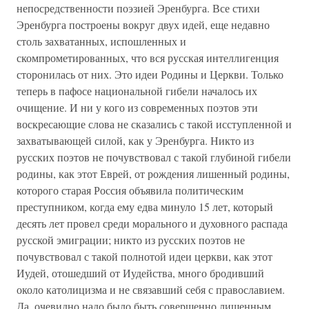
непосредственности поэзией Эренбурга. Все стихи
Эренбурга построены вокруг двух идей, еще недавно
столь захватанных, испошленных и
скомпрометированных, что вся русская интеллигенция
сторонилась от них. Это идеи Родины и Церкви. Только
теперь в пафосе национальной гибели началось их
очищение. И ни у кого из современных поэтов эти
воскресающие слова не сказались с такой исступленной и
захватывающей силой, как у Эренбурга. Никто из
русских поэтов не почувствовал с такой глубиной гибели
родины, как этот Еврей, от рождения лишенный родины,
которого старая Россия объявила политическим
преступником, когда ему едва минуло 15 лет, который
десять лет провел среди морального и духовного распада
русской эмиграции; никто из русских поэтов не
почувствовал с такой полнотой идеи церкви, как этот
Иудей, отошедший от Иудейства, много бродивший
около католицизма и не связавший себя с православием.
Да, очевидно надо было быть совершенно лишенным