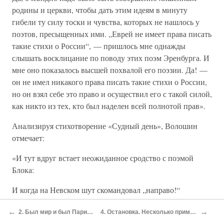
родины и церкви, чтобы дать этим идеям в минуту
гибели ту силу тоски и чувства, которых не нашлось у
поэтов, пресыщенных ими. „Еврей не имеет права писать
такие стихи о России“, — пришлось мне однажды
слышать восклицание по поводу этих поэм Эренбурга. И
мне оно показалось высшей похвалой его поэзии. Да! —
он не имел никакого права писать такие стихи о России,
но он взял себе это право и осуществил его с такой силой,
как никто из тех, кто был наделен всей полнотой прав».
Анализируя стихотворение «Судный день», Волошин
отмечает:
«И тут вдруг встает неожиданное сродство с поэмой
Блока:
И когда на Невском шут скомандовал „направо!“
И толпа разлилась по Дворцовой площади —
←
→
2. Был мир и был Париж (1910–1914)
4. Остановка. Несколько примет… (1921–1923)