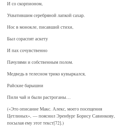
И со скорпионом,
Ухватившим серебряной лапкой сахар.
Нос в монокле, писавший стихи,
Был сораспят аскету
И пах сочувственно
Пачулями и собственным полом.
Медведь в телесном трико кувыркался,
Райские барышни
Пили чай и были растроганы…
(«Это описание Макс. Алекс, моего посещения
Цетлиных», — пояснил Эренбург Борису Савинкову,
посылая ему этот текст[72].)