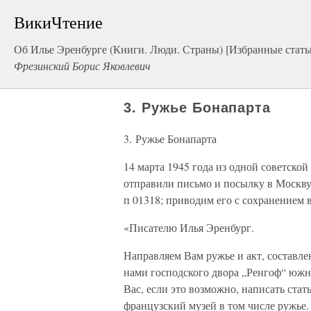
ВикиЧтение
Об Илье Эренбурге (Книги. Люди. Страны) [Избранные стать
Фрезинский Борис Яковлевич
3. Ружье Бонапарта
3. Ружье Бонапарта
14 марта 1945 года из одной советско
отправили письмо и посылку в Москву
п 01318; приводим его с сохранением в
«Писателю Илья Эренбург.
Направляем Вам ружье и акт, составл
нами господского двора „Ренгоф“ южн
Вас, если это возможно, написать стат
французский музей в том числе ружье.