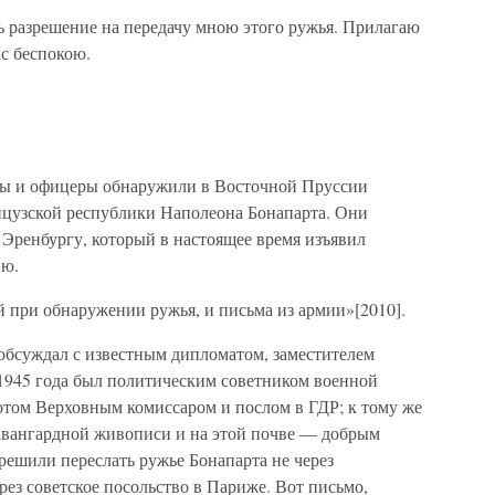
 разрешение на передачу мною этого ружья. Прилагаю
ас беспокою.
аты и офицеры обнаружили в Восточной Пруссии
нцузской республики Наполеона Бонапарта. Они
 Эренбургу, который в настоящее время изъявил
ию.
й при обнаружении ружья, и письма из армии»[2010].
обсуждал с известным дипломатом, заместителем
1945 года был политическим советником военной
том Верховным комиссаром и послом в ГДР; к тому же
авангардной живописи и на этой почве — добрым
решили переслать ружье Бонапарта не через
рез советское посольство в Париже. Вот письмо,