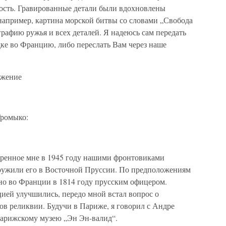
ость. Гравированные детали были вдохновлены
например, картина морской битвы со словами „Свобода
рафию ружья и всех деталей. Я надеюсь сам передать
ке во Францию, либо переслать Вам через наше
ажение
Громыко:
даренное мне в 1945 году нашими фронтовиками
ружили его в Восточной Пруссии. По предположениям
но во Франции в 1814 году прусским офицером.
ией улучшились, передо мной встал вопрос о
ов реликвии. Будучи в Париже, я говорил с Андре
парижскому музею „Эн Эн-валид“.