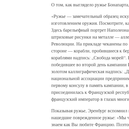
О том, как выглядело ружье Бонапарта,
«Ружье — замечательный образец искус
изготовлением оружия. Посмотрите, ка
Здесь барельефный портрет Наполеона
штриховые рисунки на металле — алле
Революции. На прикладе чеканены по
стороне — корабли, пробившиеся к бе
кораблями надпись: „Свобода морей“.
победившее во второй день кампании 
золотом каллиграфическая надпись: „
национальной ассоциации предприним
первому консулу в память кампании, в 
присоединилась к Французской республ
французский император в глазах мно
Показывая ружье, Эренбург вспомнил 
нашедшие поврежденное ружье: «Мы чи
знаем как Вы любите Францию. Поэтом