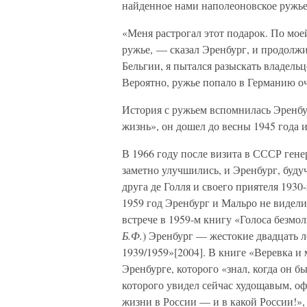
найденное нами наполеоновское ружь
«Меня растрогал этот подарок. По мое
ружье, — сказал Эренбург, и продолж
Бельгии, я пытался разыскать владель
Вероятно, ружье попало в Германию о
История с ружьем вспомнилась Эренбур
жизнь», он дошел до весны 1945 года и
В 1966 году после визита в СССР гене
заметно улучшились, и Эренбург, буду
друга де Голля и своего приятеля 1930
1959 год Эренбург и Мальро не видел
встрече в 1959-м книгу «Голоса безмо
Б.Ф.
) Эренбург — жестокие двадцать 
1939/1959»[2004]. В книге «Веревка и
Эренбурге, которого «знал, когда он б
которого увидел сейчас худощавым, о
жизни в России — и в какой России!»