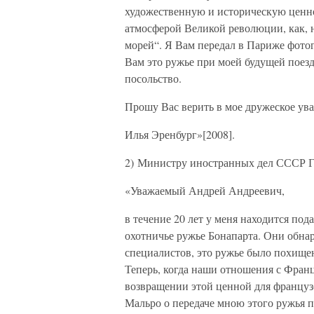
художественную и историческую ценн
атмосферой Великой революции, как, 
морей“. Я Вам передал в Париже фотог
Вам это ружье при моей будущей поезд
посольство.
Прошу Вас верить в мое дружеское ув
Илья Эренбург»[2008].
2) Министру иностранных дел СССР 
«Уважаемый Андрей Андреевич,
в течение 20 лет у меня находится по
охотничье ружье Бонапарта. Они обна
специалистов, это ружье было похище
Теперь, когда наши отношения с Франц
возвращении этой ценной для француз
Мальро о передаче мною этого ружья 