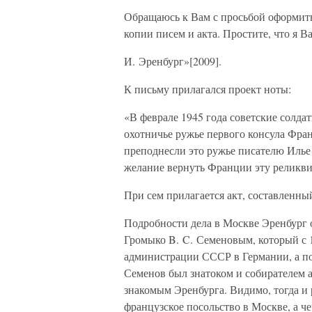
Обращаюсь к Вам с просьбой оформить
копии писем и акта. Простите, что я В
И. Эренбург»[2009].
К письму прилагался проект ноты:
«В феврале 1945 года советские солд
охотничье ружье первого консула Фра
преподнесли это ружье писателю Илье
желание вернуть Франции эту реликв
При сем прилагается акт, составленны
Подробности дела в Москве Эренбург 
Громыко B. C. Семеновым, который с 
администрации СССР в Германии, а по
Семенов был знатоком и собирателем 
знакомым Эренбурга. Видимо, тогда и 
французское посольство в Москве, а че