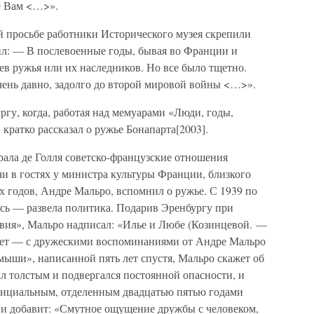
е Вам <…>».
й просьбе работники Исторического музея скрепили
ил: — В послевоенные годы, бывая во Франции и
цев ружья или их наследников. Но все было тщетно.
чень давно, задолго до второй мировой войны <…>».
гу, когда, работая над мемуарами «Люди, годы,
 кратко рассказал о ружье Бонапарта[2003].
рала де Голля советско-французские отношения
чи в гостях у министра культуры Франции, близкого
-х годов, Андре Мальро, вспомнил о ружье. С 1939 по
ись — развела политика. Подарив Эренбургу при
лвия», Мальро надписал: «Илье и Любе (Козинцевой. —
лет — с дружескими воспоминаниями от Андре Мальро
 мыши», написанной пять лет спустя, Мальро скажет об
ыл толстым и подвергался постоянной опасности, и
фициальным, отделенным двадцатью пятью годами
, и добавит: «Смутное ощущение дружбы с человеком,