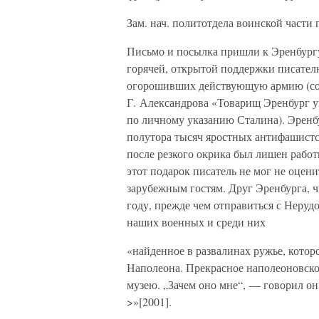
Зам. нач. политотдела воинской части
Письмо и посылка пришли к Эренбург
горячей, открытой поддержки писателю
огорошивших действующую армию (солд
Г. Александрова «Товарищ Эренбург уп
по личному указанию Сталина). Эренб
полутора тысяч яростных антифашистск
после резкого окрика был лишен работ
этот подарок писатель не мог не оцен
зарубежным гостям. Друг Эренбурга, ч
году, прежде чем отправиться с Неруд
наших военных и среди них
«найденное в развалинах ружье, котор
Наполеона. Прекрасное наполеоновско
музею. „Зачем оно мне“, — говорил о
>»[2001].