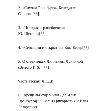
2. «Случай Эренбурга» Бенедикта
Сарнова[**]
3. «История сердцебиения»
Ю. Щеглова[**]
4. «Сенсации и открытия» Евы Берар[**]
5. О страничках Лилианны Лунгиной
(Вместо P. S.) [**]
Часть вторая. ЛЮДИ
I. Скрещенья судеб, или Два Ильи
Эренбурга[**] (Илья Григорьевич и Илья
Лазаревич)