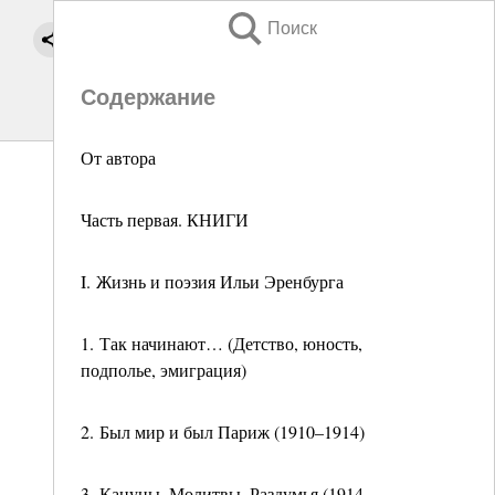
Поиск
Содержание
От автора
Часть первая. КНИГИ
I. Жизнь и поэзия Ильи Эренбурга
1. Так начинают… (Детство, юность,
подполье, эмиграция)
2. Был мир и был Париж (1910–1914)
3. Кануны. Молитвы. Раздумья (1914–