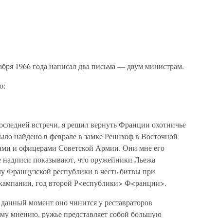
абря 1966 года написал два письма — двум министрам.
о:
последней встречи, я решил вернуть Франции охотничье
ыло найдено в феврале в замке Реннхоф в Восточной
ами и офицерами Советской Армии. Они мне его
е надписи показывают, что оружейники Льежа
лу Французской республики в честь битвы при
ь кампании, год второй Р<еспублики> Ф<ранции>.
 данный момент оно чинится у реставраторов
ему мнению, ружье представляет собой большую