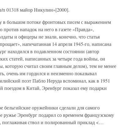
 п/п 01318 майор Никулин»[2000].
у в большом потоке фронтовых писем с выражением
 против нападок на него в газете «Правда»,
аты и офицеры не знали, конечно, что статья
рощает», напечатанная 14 апреля 1945-го, написана
ург находился в подавленном состоянии (автор
их статей, написанных за четыре года войны, он
ы, которую считал своим главным делом), тем не менее
ить, очень им гордился и неизменно показывал
илийский поэт Пабло Неруда вспоминал, как в 1951
ой поездом в Китай, Эренбург показал ему подарки
ое бельгийские оружейники сделали для самого
е ружье Эренбург подарил со временем французскому
н, поглаживая ствол и полированный приклад <…