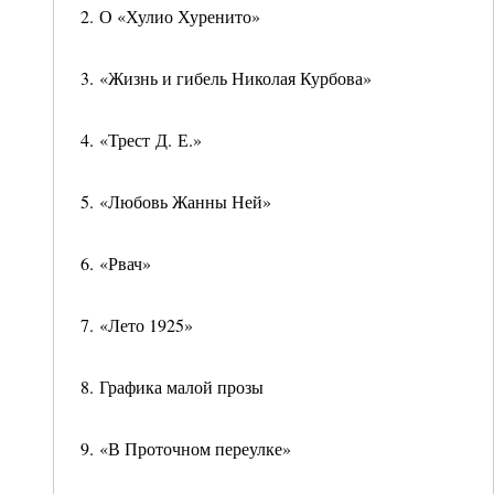
2. О «Хулио Хуренито»
3. «Жизнь и гибель Николая Курбова»
4. «Трест Д. Е.»
5. «Любовь Жанны Ней»
6. «Рвач»
7. «Лето 1925»
8. Графика малой прозы
9. «В Проточном переулке»