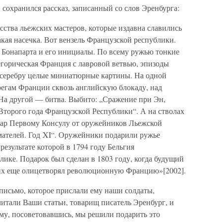
 сохранился рассказ, записанный со слов Эренбурга:
ства льежских мастеров, которые издавна славились
кая насечка. Вот вензель Французской республики.
 Бонапарта и его инициалы. По всему ружью тонкие
горическая Франция с лавровой ветвью, эпизоды
 серебру целые миниатюрные картины. На одной
регам Франции сквозь английскую блокаду, над
 На другой — битва. Выбито: „Сражение при Эн,
Второго года Французской Республики“. А на стволах
Дар Первому Консулу от оружейников Льежской
ателей. Год XI“. Оружейники подарили ружье
результате которой в 1794 году Бельгия
ике. Подарок был сделан в 1803 году, когда будущий
гих еще олицетворял революционную Францию»[2002].
письмо, которое прислали ему наши солдаты,
тали Ваши статьи, товарищ писатель Эренбург, и
у, посоветовавшись, мы решили подарить это