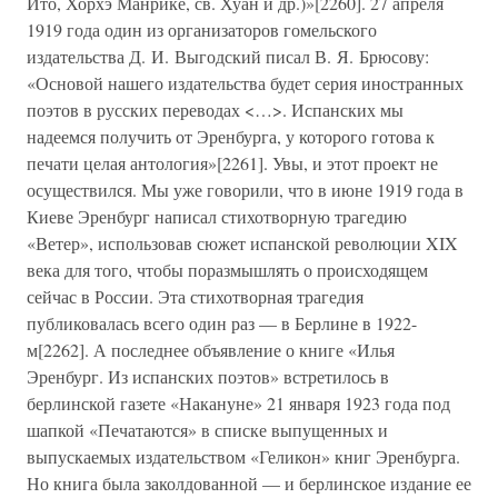
Ито, Хорхэ Манрике, св. Хуан и др.)»[2260]. 27 апреля
1919 года один из организаторов гомельского
издательства Д. И. Выгодский писал В. Я. Брюсову:
«Основой нашего издательства будет серия иностранных
поэтов в русских переводах <…>. Испанских мы
надеемся получить от Эренбурга, у которого готова к
печати целая антология»[2261]. Увы, и этот проект не
осуществился. Мы уже говорили, что в июне 1919 года в
Киеве Эренбург написал стихотворную трагедию
«Ветер», использовав сюжет испанской революции XIX
века для того, чтобы поразмышлять о происходящем
сейчас в России. Эта стихотворная трагедия
публиковалась всего один раз — в Берлине в 1922-
м[2262]. А последнее объявление о книге «Илья
Эренбург. Из испанских поэтов» встретилось в
берлинской газете «Накануне» 21 января 1923 года под
шапкой «Печатаются» в списке выпущенных и
выпускаемых издательством «Геликон» книг Эренбурга.
Но книга была заколдованной — и берлинское издание ее