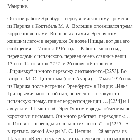
Манрике.
Об этой работе Эренбурга вернувшийся к тому времени
из Парижа в Коктебель М. А. Волошин оповещался тремя
корреспондентами. Во-первых, самим Эренбургом,
жившим летом в деревушке Эз возле Ниццы; вот два его
сообщения — 7 июня 1916 года: «Работал много над
переводами с испанского, перевел очень славные вещи
13-го и 14-го века»[2252] и 26 июля: «Я строчу в
„Биржевку“ и много перевожу с испанского»[2253]. Во-
вторых, М. О. Цетлиным (поэт Амари) — 7 мая 1916 года
из Парижа после встречи с Эренбургом в Ницце: «Илья
Григорьевич много работал, перевел <…> какую-то
испанскую поэму, пишет корреспонденции…»[2254] и 1
августа из Шамони: «С Эренбургом изредка обмениваюсь
короткими письмами. Он много работает, переводит <…
>. Готовит „переводы из испанских поэтов“…»[2255]. А
в-третьих, женой Амари М. С. Цетлин — 28 августа из
Шамони: «Вчера весь день читала переводы с испанского