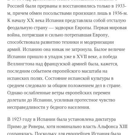
Россией были прерваны и восстановились только в 1933-
м, причем обмен посольствами произошел лишь в 1936-м.
К началу XX века Испания представляла собой отсталую
феодальную страну — задворки Европы. Первая мировая
война, потрясшая и сильно потрепавшая Европу,
способствовала развитию техники и модернизации
армий. Испанию она никак не затронула. Былое величие
Испании пришло в упадок уже в XVII веке, а победа
Веллингтона над французской армией была, кажется,
последним событием европейского масштаба на
испанских полях. Состояние испанской культуры в
среднем следовало за общим положением дел в стране.
Однако ослабленные ветры европейских перемен
долетали до Испании, усиливая протестное чувство
несправедливости у бедного населения.
В 1923 году в Испании была установлена диктатура
Примо де Риверы, хотя номинально власть Альфонса XIII
сохранялась. Поскольку для европейцев Испания была