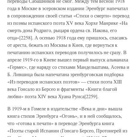
переводы Сабашников не смог. Между тем весной 1918
года в Москве в эсеровском издании Эренбург напечатал
в сопровождении своей статьи «Стихи о смерти» перевод
из поэмы испанского поэта XV века Хорхе Манрике «На
смерть дона Родриго, рыцаря ордена св. Иакова, его
отца»[2258]. А осенью 1918 года ему пришлось, спасаясь
от ареста, бежать из Москвы в Киев, где вернуться к
печатанию испанских переводов получилось не сразу. В
апреле 1919-го в Киеве вышел первый выпуск альманаха
«Гермес», где наряду со стихами Мандельштама, Асеева и
Б. Лившица была напечатана эренбурговская подборка
«Из переводов испанских поэтов» — стихи поэта XIII
века Гонсало из Берсео и фрагменты «Книги благой
любви» поэта XIV века Хуана Руиса[2259].
В 1919-м в Гомеле в издательстве «Века и дни» вышла
книга стихов Эренбурга «Огонь», и в ней сообщалось,
что «готова к печати» в переводе Эренбурга книга
«Поэты старой Испании (Гонсаго Берсео, Протоиерей из