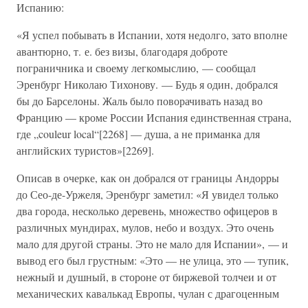
Испанию:
«Я успел побывать в Испании, хотя недолго, зато вполне
авантюрно, т. е. без визы, благодаря доброте
пограничника и своему легкомыслию, — сообщал
Эренбург Николаю Тихонову. — Будь я один, добрался
бы до Барселоны. Жаль было поворачивать назад во
Францию — кроме России Испания единственная страна,
где „couleur local“[2268] — душа, а не приманка для
английских туристов»[2269].
Описав в очерке, как он добрался от границы Андорры
до Сео-де-Уржеля, Эренбург заметил: «Я увидел только
два города, несколько деревень, множество офицеров в
различных мундирах, мулов, небо и воздух. Это очень
мало для другой страны. Это не мало для Испании», — и
вывод его был грустным: «Это — не улица, это — тупик,
нежный и душный, в стороне от биржевой толчеи и от
механических кавалькад Европы, чулан с драгоценным