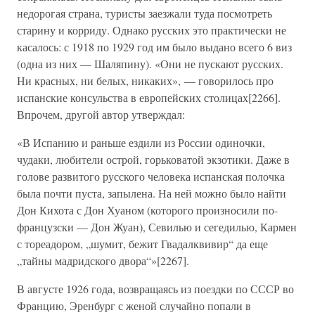
недорогая страна, туристы заезжали туда посмотреть
старину и корриду. Однако русских это практически не
касалось: с 1918 по 1929 год им было выдано всего 6 виз
(одна из них — Шаляпину). «Они не пускают русских.
Ни красных, ни белых, никаких», — говорилось про
испанские консульства в европейских столицах[2266].
Впрочем, другой автор утверждал:
«В Испанию и раньше ездили из России одиночки,
чудаки, любители острой, горьковатой экзотики. Даже в
голове развитого русского человека испанская полочка
была почти пуста, запылена. На ней можно было найти
Дон Кихота с Дон Хуаном (которого произносили по-
французски — Дон Жуан), Севилью и сегедилью, Кармен
с тореадором, „шумит, бежит Гвадалквивир“ да еще
„тайны мадридского двора“»[2267].
В августе 1926 года, возвращаясь из поездки по СССР во
Францию, Эренбург с женой случайно попали в