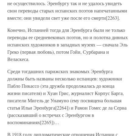
не осуществилось. Эренбургу так и не удалось увидеть
свои переводы старых испанских поэтов напечатанными
вместе; они увидели свет уже после его смерти[2263].
Конечно, Испанией тогда для Эренбурга были не только
переводы ее средневековых поэтов, но и полотна дивных
испанских художников в западных музеях — сначала Эль
Греко (первая любовь), потом Гойи, Сурбарана и
Веласкеса.
Среди тогдашних парижских знакомых Эренбурга
должны быть названы несколько испанцев: художники
Пабло Пикассо (эта дружба продолжалась до конца
жизни писателя) и Хуан Грис, журналист Корпус Барга,
писатели Мигель де Унамуно (ему посвящена большая
статья Ильи Эренбурга[2264]) и Рамон Гомес де ла Серна
(рассказавший о встречах с Эренбургом в
воспоминаниях[2265])…
В 1918 году дипломатические отношения Испании с