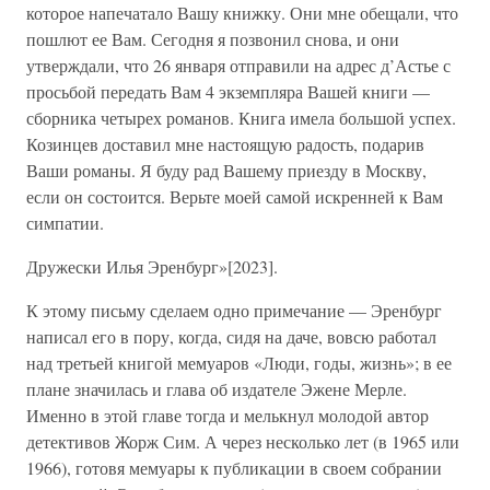
которое напечатало Вашу книжку. Они мне обещали, что
пошлют ее Вам. Сегодня я позвонил снова, и они
утверждали, что 26 января отправили на адрес д’Астье с
просьбой передать Вам 4 экземпляра Вашей книги —
сборника четырех романов. Книга имела большой успех.
Козинцев доставил мне настоящую радость, подарив
Ваши романы. Я буду рад Вашему приезду в Москву,
если он состоится. Верьте моей самой искренней к Вам
симпатии.
Дружески Илья Эренбург»[2023].
К этому письму сделаем одно примечание — Эренбург
написал его в пору, когда, сидя на даче, вовсю работал
над третьей книгой мемуаров «Люди, годы, жизнь»; в ее
плане значилась и глава об издателе Эжене Мерле.
Именно в этой главе тогда и мелькнул молодой автор
детективов Жорж Сим. А через несколько лет (в 1965 или
1966), готовя мемуары к публикации в своем собрании