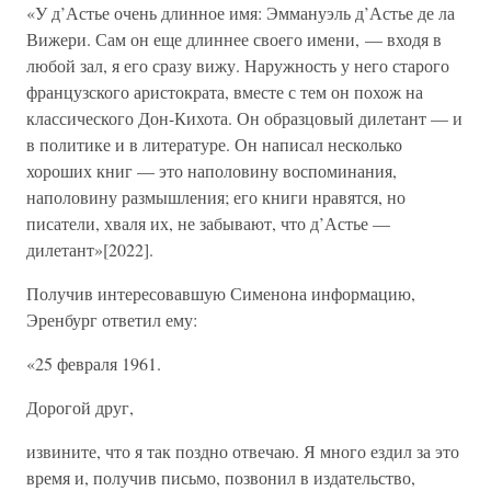
«У д’Астье очень длинное имя: Эммануэль д’Астье де ла
Вижери. Сам он еще длиннее своего имени, — входя в
любой зал, я его сразу вижу. Наружность у него старого
французского аристократа, вместе с тем он похож на
классического Дон-Кихота. Он образцовый дилетант — и
в политике и в литературе. Он написал несколько
хороших книг — это наполовину воспоминания,
наполовину размышления; его книги нравятся, но
писатели, хваля их, не забывают, что д’Астье —
дилетант»[2022].
Получив интересовавшую Сименона информацию,
Эренбург ответил ему:
«25 февраля 1961.
Дорогой друг,
извините, что я так поздно отвечаю. Я много ездил за это
время и, получив письмо, позвонил в издательство,