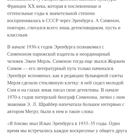
Франции XX века, которая в послевоенные и
оттепельные годы в значительной степени
воспринималась в СССР через Эренбурга. А Сименон,
повторю, считался всего лишь детективщиком, пусть и
классным.
В начале 1930-х годов Эренбурга познакомил с
Сименоном парижский издатель и неординарный
человек Эжен Мерль. Сименон тогда еще звался Жоржем
Симом — его литературный путь только начинался.
Эренбург вспоминал, как в редакции бульварной газеты
Мерля сделали стеклянную клетку: в ней сидел молодой
Сим и на глазах зевак писал свои детективы. В начале
1970-х годов питерский биограф Сименона, лично с ним
знакомая Э. Л. Шрайбер напечатала большое интервью с
автором Мегрэ; были в нем и такие слова:
«Я близко знал Илью Эренбурга в 1933–35 годы. Одно
время мы встречались каждое воскресенье у общего друга