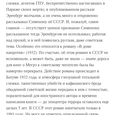
слежки, агентов ГПУ, беспрепятственно настигавших в
Париже своих жертв), в опубликованном рассказе
Эренбург молчалив, а он очень много и откровенно
рассказывал Сименону об СССР. И, пожалуй, самое
главное — отсутствует ценное признание Сименона:
рассказанное тогда Эренбургом он использовал, работая
над прозой, и в ней появилась русская, даже советская
тема. Особенно это относится к роману «В доме
напротив» (1932). По счастью, об этом романе в СССР не
вспоминали, а может быть, даже не знали — иначе дорога
для книг о Мегрэ к советскому читателю была бы
намертво перекрыта. Действие романа происходит в
Батуме 1932 года, и атмосфера гэпэушной тотальной
слежки, таинственных убийств и кафкианского бреда
обыденной советской жизни передана в нем с точностью,
поразительной для иностранного автора и времени
написания книги — до эпицентра террора оставалось еще
целых 5 лет. В СССР этот роман напечатали только в
1991 году. Не могу не отметить определенной связи