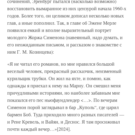
сочинений, Эренбург пытался (насколько возможно)
восстановить вымаранное из них цензурой начала 1960-х
годов. Более того, он целиком дописал несколько новых
глав, а иные пополнил. Так, в главе об Эжене Мерле
появился емкий и вполне выразительный портрет
молодого Жоржа Сименона (навеянный, надо думать, и
его неожиданным письмом, и рассказом о знакомстве с
ним Г. М. Козинцева):
«Я не читал его романов, но мне нравился большой
веселый человек, прекрасный рассказчик, неизменный
курильщик трубки. Он жил на яхте, и помню, как
однажды я приехал к нему на Марну. Он смешил меня
причудливыми историями, но наиболее забавным мне
показался его пес ньюфаундлендер <…>. По вечерам
Сименон порой заглядывал в бар „Куполь“, где царил
бармен Боб. Туда приходило много разных писателей —
и Рене Кревель, и Вайян, и Деснос. Я там просиживал
почти каждый вечер…»[2024].