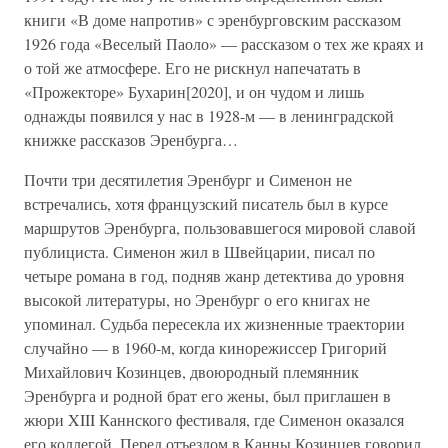
книги «В доме напротив» с эренбурговским рассказом
1926 года «Веселый Паоло» — рассказом о тех же краях и
о той же атмосфере. Его не рискнул напечатать в
«Прожекторе» Бухарин[2020], и он чудом и лишь
однажды появился у нас в 1928-м — в ленинградской
книжке рассказов Эренбурга…
Почти три десятилетия Эренбург и Сименон не
встречались, хотя французский писатель был в курсе
маршрутов Эренбурга, пользовавшегося мировой славой
публициста. Сименон жил в Швейцарии, писал по
четыре романа в год, подняв жанр детектива до уровня
высокой литературы, но Эренбург о его книгах не
упоминал. Судьба пересекла их жизненные траектории
случайно — в 1960-м, когда кинорежиссер Григорий
Михайлович Козинцев, двоюродный племянник
Эренбурга и родной брат его жены, был приглашен в
жюри XIII Каннского фестиваля, где Сименон оказался
его коллегой. Перед отъездом в Канны Козинцев говорил