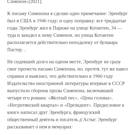
Сименон»[2021].
К письму Сименона я сделаю одно примечание: Эренбург
был в США в 1946 году; и одну поправку: все тридцатые
годы Эренбург жил в Париже на улице Котантен, 34 —
туда и заходил к нему Сименон, но улица Котантен
располагается действительно неподалеку от бульвара
Пастер…
Не сидевший долго на одном месте, Эренбург не сразу
смог прочесть письмо Сименона, но, прочтя, тут же навел
справки и выяснил, что действительно в 1960 году
Издательство иностранной литературы впервые в СССР
выпустило сборник прозы Сименона, включавший
четыре его романа: «Желтый пес», «Цена головы»,
«Негритянский квартал» и «Президент». Предисловие к
книге написал друг Эренбурга, французский
общественный деятель и писатель д’Астье; Эренбург
рассказывает о нем в мемуарах: