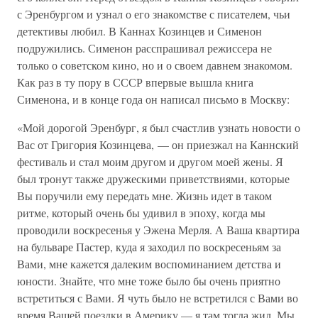
с Эренбургом и узнал о его знакомстве с писателем, чьи
детективы любил. В Каннах Козинцев и Сименон
подружились. Сименон расспрашивал режиссера не
только о советском кино, но и о своем давнем знакомом.
Как раз в ту пору в СССР впервые вышла книга
Сименона, и в конце года он написал письмо в Москву:
«Мой дорогой Эренбург, я был счастлив узнать новости о
Вас от Григория Козинцева, — он приезжал на Каннский
фестиваль и стал моим другом и другом моей жены. Я
был тронут также дружескими приветствиями, которые
Вы поручили ему передать мне. Жизнь идет в таком
ритме, который очень бы удивил в эпоху, когда мы
проводили воскресенья у Эжена Мерля. А Ваша квартира
на бульваре Пастер, куда я заходил по воскресеньям за
Вами, мне кажется далеким воспоминанием детства и
юности. Знайте, что мне тоже было бы очень приятно
встретиться с Вами. Я чуть было не встретился с Вами во
время Вашей поездки в Америку — я там тогда жил. Мы