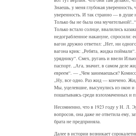
Знаешь, у меня глубокая уверенность, 
уверенность. И так странно — в душе 
Только бы не была она мучительной!..“
Только встало солнце, ввалились каза
недограбленное накануне, спросили: ес
вагон дружно ответил: „Нет, ни одного
вагона крик: „Ребята, жидка поймали“.
уряднику“. Смех, ругань и ввели Иль
паспорт. „Ага, значит, в самом деле ж
евреем“. — „Чем занимаешься? Комисс
„Ну, все одно. Раз жид — кончено. Ж
Мы, уцелевшие, высунулись из окон и
пошатываясь среди взлохмаченных и 
Несомненно, что в 1923 году у Н. Л.
вопросов, она даже не ответила ему, з
брата не предприняла.
Далее в истории возникает сорокалетн