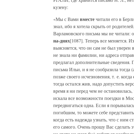
кузену:
вместе
«Мы с Вами
читали его в Берл
знал, ибо я хотела скрыть от родителей
Варламовского письма мы не читали: о
на-днях
[1087]. Теперь все меняется. 
выясняется, что он сам не был уверен 
не знала ни фамилии, ни адреса отправ
предлагал дополнительные сведения. П
письма Ильи, и я не сообразила тогда (
позже своего исчезновения, т. е. когд
тогда остался жив, надо допустить ве
время я ни перед чем не остановилась,
искала все возможности поездки в Моск
передвигаться одна. Если я порывалась 
погибшим, то можете себе представить,
когда есть надежда узнать, что с ним с
его самого. Очень прошу Вас сделать 
на свете не смог бы) добиться необхо