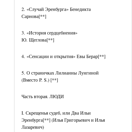
2. «Случай Эренбурга» Бенедикта
Сарнова[**]
3. «История сердцебиения»
Ю. Щеглова[**]
4. «Сенсации и открытия» Евы Берар[**]
5. О страничках Лилианны Лунгиной
(Вместо P. S.) [**]
Часть вторая. ЛЮДИ
I. Скрещенья судеб, или Два Ильи
Эренбурга[**] (Илья Григорьевич и Илья
Лазаревич)