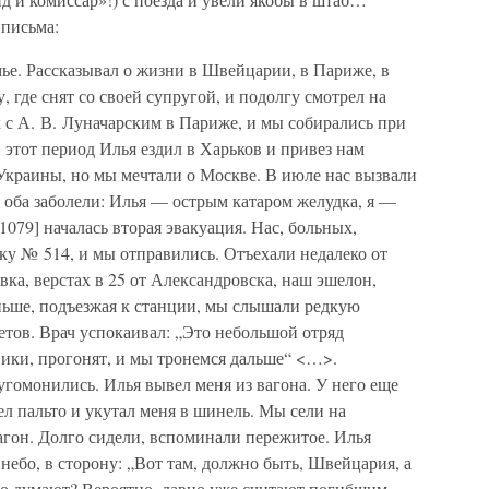
 письма:
мье. Рассказывал о жизни в Швейцарии, в Париже, в
 где снят со своей супругой, и подолгу смотрел на
х с А. В. Луначарским в Париже, и мы собирались при
 этот период Илья ездил в Харьков и привез нам
Украины, но мы мечтали о Москве. В июле нас вызвали
 оба заболели: Илья — острым катаром желудка, я —
79] началась вторая эвакуация. Нас, больных,
ку № 514, и мы отправились. Отъехали недалеко от
ка, верстах в 25 от Александровска, наш эшелон,
ьше, подъезжая к станции, мы слышали редкую
тов. Врач успокаивал: „Это небольшой отряд
вики, прогонят, и мы тронемся дальше“ <…>.
угомонились. Илья вывел меня из вагона. У него еще
ел пальто и укутал меня в шинель. Мы сели на
агон. Долго сидели, вспоминали пережитое. Илья
 небо, в сторону: „Вот там, должно быть, Швейцария, а
что думают? Вероятно, давно уже считают погибшим.