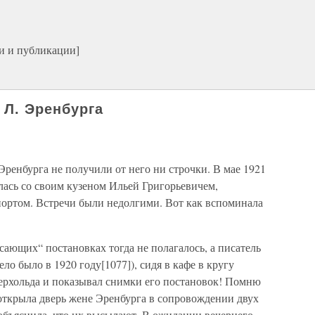
и и публикации]
 Л. Эренбурга
Эренбурга не получили от него ни строчки. В мае 1921
лась со своим кузеном Ильей Григорьевичем,
ортом. Встречи были недолгими. Вот как вспоминала
сающих“ постановках тогда не полагалось, а писатель
ло было в 1920 году[1077]), сидя в кафе в кругу
ерхольда и показывал снимки его постановок! Помню
я открыла дверь жене Эренбурга в сопровождении двух
объяснила, что их высылают. В ожидании вечернего