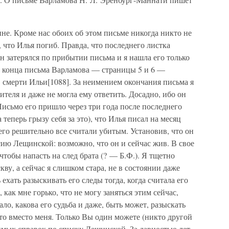
ине. Кроме нас обоих об этом письме никогда никто не
, что Илья погиб. Правда, что последнего листка
н затерялся по прибытии письма и я нашла его только
Из конца письма Варламова — страницы 5 и 6 —
в смерти Ильи[1088]. За неимением окончания письма я
ителя и даже не могла ему ответить. Досадно, ибо он
исьмо его пришло через три года после последнего
а теперь грызу себя за это), что Илья писал на месяц
а его решительно все считали убитым. Установив, что он
рсию Лещинской: возможно, что он и сейчас жив. В свое
 чтобы напасть на след брата (? — Б.Ф.). Я тщетно
ву, а сейчас я слишком стара, не в состоянии даже
ехать разыскивать его следы тогда, когда считала его
 как мне горько, что не могу заняться этим сейчас,
тало, какова его судьба и даже, быть может, разыскать
это вместо меня. Только Вы один можете (никто другой
димых справок по списку Лещинской. За давностью лет