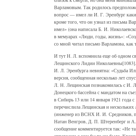
Варламовым. Так родилось предположен
вопрос — имел ли И. Г. Эренбург каки
кроме того, что он узнал из письма Ва
имел» (она написала Б. И. Николаевско
в мемуарах «Люди, годы, жизнь»: «Соз
со мной читал письмо Варламова, как 
И тут Н. Л. вспомнила еще об одном с
Лещинского Лидии Николаевны[1083]
И. Л. Эренбурга невнятна: «Судьба Иль
версия, сообщенная несколько лет спус
Л. Н. Лещинская познакомилась с И. Л
Донецкого бассейна с мандатом на съе
в Сибирь 13 или 14 января 1921 года 
перечислила Лещинская и нескольких 
(инженер из ВСНХ И. И. Средников, 
Натан Венгров, Д. П. Штеренберг и А.
сообщение комментируется так: «Не та
справками о ком бы то ни было. Кроме