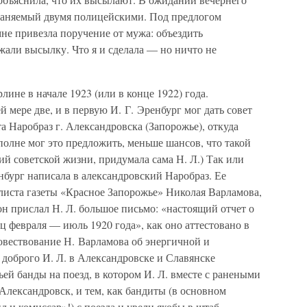
охраняемый двумя полицейскими. Под предлогом
не привезла поручение от мужа: объездить
жали высылку. Что я и сделала — но ничто не
лине в начале 1923 (или в конце 1922) года.
 мере две, и в первую И. Г. Эренбург мог дать совет
та Наробраз г. Александровска (Запорожье), откуда
вполне мог это предложить, меньше шансов, что такой
й советской жизни, придумала сама Н. Л.) Так или
енбург написала в александровский Наробраз. Ее
листа газеты «Красное Запорожье» Николая Варламова,
н прислал Н. Л. большое письмо: «настоящий отчет о
ц февраля — июль 1920 года», как оно аттестовано в
вествование Н. Варламова об энергичной и
 доброго И. Л. в Александровске и Славянске
ьей банды на поезд, в котором И. Л. вместе с ранеными
Александровск, и тем, как бандиты (в основном
 и комиссар»!) с поезда и увели якобы в штаб…