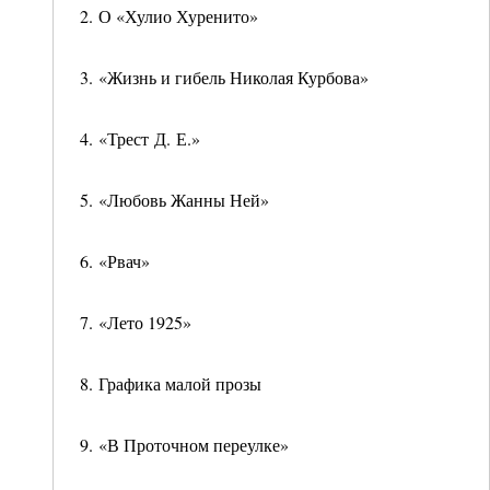
2. О «Хулио Хуренито»
3. «Жизнь и гибель Николая Курбова»
4. «Трест Д. Е.»
5. «Любовь Жанны Ней»
6. «Рвач»
7. «Лето 1925»
8. Графика малой прозы
9. «В Проточном переулке»