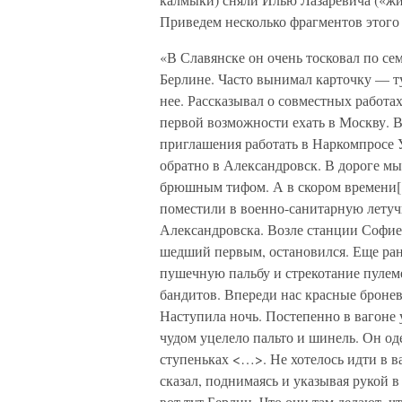
Приведем несколько фрагментов этого
«В Славянске он очень тосковал по се
Берлине. Часто вынимал карточку — ту,
нее. Рассказывал о совместных работа
первой возможности ехать в Москву. В
приглашения работать в Наркомпросе 
обратно в Александровск. В дороге мы
брюшным тифом. А в скором времени[10
поместили в военно-санитарную летуч
Александровска. Возле станции Софиев
шедший первым, остановился. Еще ран
пушечную пальбу и стрекотание пулеме
бандитов. Впереди нас красные броне
Наступила ночь. Постепенно в вагоне 
чудом уцелело пальто и шинель. Он од
ступеньках <…>. Не хотелось идти в в
сказал, поднимаясь и указывая рукой в
вот тут Берлин. Что они там делают, 