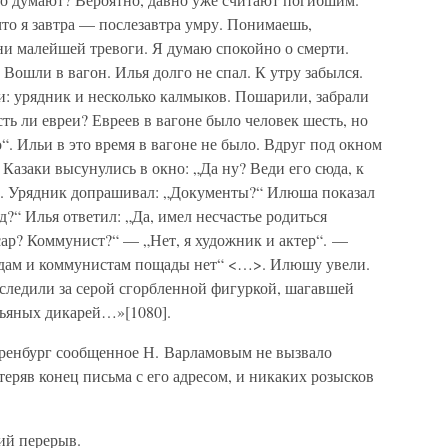
что я завтра — послезавтра умру. Понимаешь,
ни малейшей тревоги. Я думаю спокойно о смерти.
 Вошли в вагон. Илья долго не спал. К утру забылся.
ки: урядник и несколько калмыков. Пошарили, забрали
ть ли евреи? Евреев в вагоне было человек шесть, но
“. Ильи в это время в вагоне не было. Вдруг под окном
 Казаки высунулись в окно: „Да ну? Веди его сюда, к
ю. Урядник допрашивал: „Документы?“ Илюша показал
ид?“ Илья ответил: „Да, имел несчастье родиться
ар? Коммунист?“ — „Нет, я художник и актер“. —
идам и коммунистам пощады нет“ <…>. Илюшу увели.
 следили за серой сгорбленной фигуркой, шагавшей
пьяных дикарей…»[1080].
 Эренбург сообщенное Н. Варламовым не вызвало
атеряв конец письма с его адресом, и никаких розысков
ий перерыв.