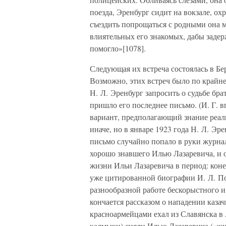
поезда, Эренбург сидит на вокзале, 
съездить попрощаться с родными она м
влиятельных его знакомых, дабы задер
помогло»[1078].
Следующая их встреча состоялась в Бер
Возможно, этих встреч было по крайней
Н. Л. Эренбург запросить о судьбе бра
пришло его последнее письмо. (И. Г. 
вариант, предполагающий знание реали
иначе, но в январе 1923 года Н. Л. Эр
письмо случайно попало в руки журна
хорошо знавшего Илью Лазаревича, и о
жизни Ильи Лазаревича в период: коне
уже цитированной биографии И. Л. По
разнообразной работе бескорыстного и
кончается рассказом о нападении казач
красноармейцами ехал из Славянска в 
калмыки) сняли Илью Лазаревича («жид