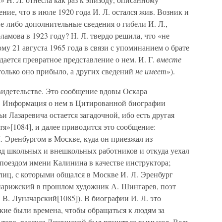
ие, что в июле 1920 года И. Л. остался жив. Возник и
е-либо дополнительные сведения о гибели И. Л.,
рламова в 1923 году? Н. Л. твердо решила, что «не
му 21 августа 1965 года в связи с упоминанием о брате
дается превратное представление о нем. И. Г.
вместе
только оно прибыло, а других сведений
не имеет
»).
видетельстве. Это сообщение вдовы Оскара
. Информация о нем в Цитированной биографии
и Лазаревича остается загадочной, ибо есть другая
тя»[1084], и далее приводится это сообщение:
. Эренбургом в Москве, куда он приезжал из
зд школьных и внешкольных работников и откуда уехал
с поездом имени Калинина в качестве инструктора;
лиц, с которыми общался в Москве И. Л. Эренбург
парижский в прошлом художник А. Шингарев, поэт
 В. Луначарский[1085]). В биографии И. Л. это
кие были времена, чтобы обращаться к людям за
 того, рассказ Лещинской был принят за вымысел. Ведь