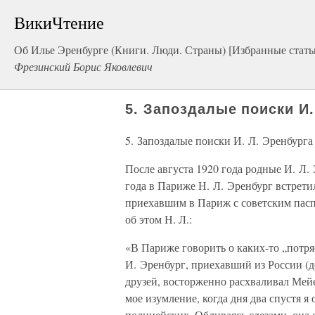
ВикиЧтение
Об Илье Эренбурге (Книги. Люди. Страны) [Избранные стать
Фрезинский Борис Яковлевич
5. Запоздалые поиски И.
5. Запоздалые поиски И. Л. Эренбурга
После августа 1920 года родные И. Л. 
года в Париже Н. Л. Эренбург встрети
приехавшим в Париж с советским пасп
об этом Н. Л.:
«В Париже говорить о каких-то „потря
И. Эренбург, приехавший из России (де
друзей, восторженно расхваливал Мей
мое изумление, когда дня два спустя 
полицейских. Обливаясь слезами, она 