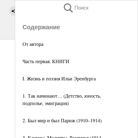
Поиск
Содержание
От автора
Часть первая. КНИГИ
I. Жизнь и поэзия Ильи Эренбурга
1. Так начинают… (Детство, юность,
подполье, эмиграция)
2. Был мир и был Париж (1910–1914)
3. Кануны. Молитвы. Раздумья (1914–