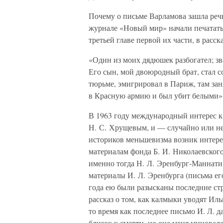
Почему о письме Варламова зашла речь 
журнале «Новый мир» начали печатать
третьей главе первой их части, в расс
«Один из моих дядюшек разбогател; зв
Его сын, мой двоюродный брат, стал с
тюрьме, эмигрировал в Париж, там за
в Красную армию и был убит белыми»[
В 1963 году международный интерес к
Н. С. Хрущевым, и — случайно или не
историков меньшевизма возник интерес
материалам фонда Б. И. Николаевского
именно тогда Н. Л. Эренбург-Маннати
материалы И. Л. Эренбурга (письма его
года ею были разысканы последние ст
рассказ о том, как калмыки уводят Ил
то время как последнее письмо И. Л. д
близок к смерти, но она меня миновала