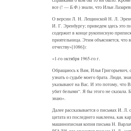
все (! —
Б.Ф.
) знали, что Ильи Лазаре
О версии Л. Н. Лещинской Н. Л. Эре
И. Г. Эренбургу; приведем здесь это п
содержит в конце рукописную приписку 
приятельница. Этим объясняется, что
отчеству»[1086]):
«1-го октября 1965-го г.
Обращаюсь к Вам, Илья Григорьевич, с
узнать о судьбе моего брата. Люди, зна
указывают на Вас. И это потому, что
убит белыми“. Я бы этого не сказала. 
знаю».
Далее рассказывается о письмах И. Л. 
цитата из последнего наклеена, как ка
машинописная копия письма Н. Варлам
РГАЛИ, где хранится письмо Н. Л., н