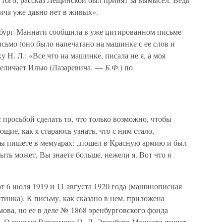
вича уже давно нет в живых».
нбург-Маннати сообщила в уже цитированном письме
исьмо (оно было напечатано на машинке с ее слов и
Н. Л.: «Все что на машинке, писала не я, а моя
 величает Илью (Лазаревича. —
Б.Ф.
) по
 просьбой сделать то, что только возможно, чтобы
ющие, как я стараюсь узнать, что с ним стало,
 Вы пишете в мемуарах: „пошел в Красную армию и был
Быть может, Вы знаете больше, нежели я. Вот что я
от 6 июля 1919 и 11 августа 1920 года (машинописная
ртинка). К письму, как сказано в нем, приложена
ова, но ее в деле № 1868 эренбурговского фонда
ет. О письме Варламова Н. Л. Эренбург-Маннати пишет