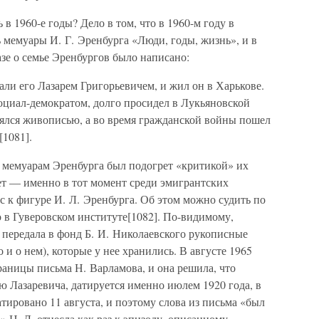
в 1960-е годы? Дело в том, что в 1960-м году в
 мемуары И. Г. Эренбурга «Люди, годы, жизнь», и в
казе о семье Эренбургов было написано:
али его Лазарем Григорьевичем, и жил он в Харькове.
оциал-демократом, долго просидел в Лукьяновской
нялся живописью, а во время гражданской войны пошел
1081].
 мемуарам Эренбурга был подогрет «критикой» их
т — именно в тот момент среди эмигрантских
 к фигуре И. Л. Эренбурга. Об этом можно судить по
 в Гуверовском институте[1082]. По-видимому,
 передала в фонд Б. И. Николаевского рукописные
 и о нем), которые у нее хранились. В августе 1965
раницы письма Н. Варламова, и она решила, что
ью Лазаревича, датируется именно июлем 1920 года, в
атировано 11 августа, и поэтому слова из письма «был
» Н. Л. отнесла как раз к эпизоду, описанному