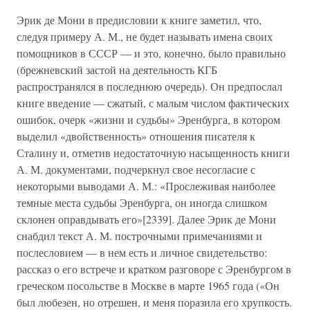
Эрик де Мони в предисловии к книге заметил, что,
следуя примеру А. М., не будет называть имена своих
помощников в СССР — и это, конечно, было правильно
(брежневский застой на деятельность КГБ
распространялся в последнюю очередь). Он предпослал
книге введение — сжатый, с малым числом фактических
ошибок, очерк «жизни и судьбы» Эренбурга, в котором
выделил «двойственность» отношения писателя к
Сталину и, отметив недостаточную насыщенность книги
А. М. документами, подчеркнул свое несогласие с
некоторыми выводами А. М.: «Прослеживая наиболее
темные места судьбы Эренбурга, он иногда слишком
склонен оправдывать его»[2339]. Далее Эрик де Мони
снабдил текст А. М. построчными примечаниями и
послесловием — в нем есть и личное свидетельство:
рассказ о его встрече и кратком разговоре с Эренбургом в
греческом посольстве в Москве в марте 1965 года («Он
был любезен, но отрешен, и меня поразила его хрупкость.