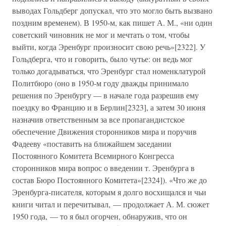
выводах Гольдберг допускал, что это могло быть вызвано
поздним временем). В 1950-м, как пишет А. М., «ни один
советский чиновник не мог и мечтать о том, чтобы
выйти, когда Эренбург произносит свою речь»[2322]. У
Гольдберга, что и говорить, было чутье: он ведь мог
только догадываться, что Эренбург стал номенклатурой
Политбюро (оно в 1950-м году дважды принимало
решения по Эренбургу — в начале года разрешив ему
поездку во Францию и в Берлин[2323], а затем 30 июня
назначив ответственным за все пропагандистское
обеспечение Движения сторонников мира и поручив
Фадееву «поставить на ближайшем заседании
Постоянного Комитета Всемирного Конгресса
сторонников мира вопрос о введении т. Эренбурга в
состав Бюро Постоянного Комитета»[2324]). «Что же до
Эренбурга-писателя, которым я долго восхищался и чьи
книги читал и перечитывал, — продолжает А. М. сюжет
1950 года, — то я был огорчен, обнаружив, что он