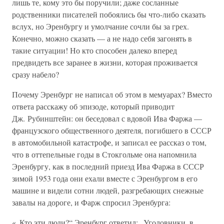
лишь те, кому это бы поручили; даже сосланные
родственники писателей побоялись бы что-либо сказать
вслух, но Эренбургу и умолчание сочли бы за грех.
Конечно, можно сказать — а не надо себя загонять в
такие ситуации! Но кто способен далеко вперед
предвидеть все заранее в жизни, которая проживается
сразу набело?
Почему Эренбург не написал об этом в мемуарах? Вместо
ответа расскажу об эпизоде, который приводит
Дж. Рубинштейн: он беседовал с вдовой Ива Фаржа —
французского общественного деятеля, погибшего в СССР
в автомобильной катастрофе, и записал ее рассказ о том,
что в оттепельные годы в Стокгольме она напомнила
Эренбургу, как в последний приезд Ива Фаржа в СССР
зимой 1953 года они ехали вместе с Эренбургом в его
машине и видели сотни людей, разгребающих снежные
завалы на дороге, и Фарж спросил Эренбурга:
«„Кто эти люди?“ Эренбург ответил: „Уголовники, в