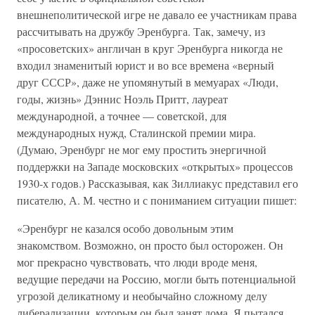
внешнеполитической игре не давало ее участникам права
рассчитывать на дружбу Эренбурга. Так, замечу, из
«просоветских» англичан в круг Эренбурга никогда не
входил знаменитый юрист и во все времена «верный
друг СССР», даже не упомянутый в мемуарах «Люди,
годы, жизнь» Дэннис Ноэль Притт, лауреат
международной, а точнее — советской, для
международных нужд, Сталинской премии мира.
(Думаю, Эренбург не мог ему простить энергичной
поддержки на Западе московских «открытых» процессов
1930-х годов.) Рассказывая, как Зиллиакус представил его
писателю, А. М. честно и с пониманием ситуации пишет:
«Эренбург не казался особо довольным этим
знакомством. Возможно, он просто был осторожен. Он
мог прекрасно чувствовать, что люди вроде меня,
ведущие передачи на Россию, могли быть потенциальной
угрозой деликатному и необычайно сложному делу
либерализации, которым он был занят дома. Я пытался