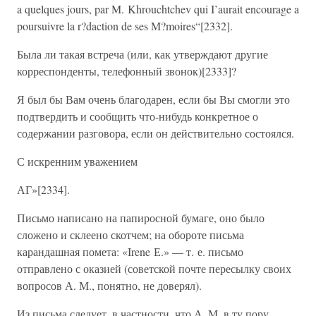
a quelques jours, par M. Khrouchtchev qui I’aurait encourage a
poursuivre la r?daction de ses M?moires“[2332].
Была ли такая встреча (или, как утверждают другие
корреспонденты, телефонный звонок)[2333]?
Я был бы Вам очень благодарен, если бы Вы смогли это
подтвердить и сообщить что-нибудь конкретное о
содержании разговора, если он действительно состоялся.
С искренним уважением
АГ»[2334].
Письмо написано на папиросной бумаге, оно было
сложено и склеено скотчем; на обороте письма
карандашная помета: «Irene Е.» — т. е. письмо
отправлено с оказией (советской почте пересылку своих
вопросов А. М., понятно, не доверял).
Из письма следует, в частности, что А. М. в ту пору