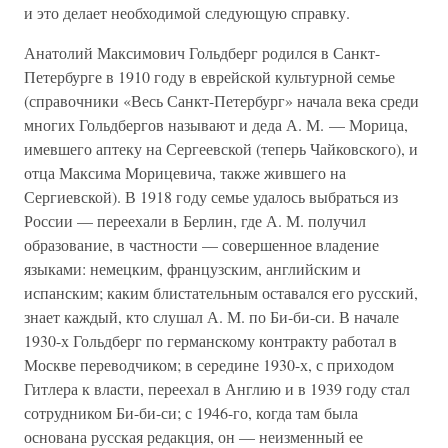
и это делает необходимой следующую справку.
Анатолий Максимович Гольдберг родился в Санкт-
Петербурге в 1910 году в еврейской культурной семье
(справочники «Весь Санкт-Петербург» начала века среди
многих Гольдбергов называют и деда А. М. — Морица,
имевшего аптеку на Сергеевской (теперь Чайковского), и
отца Максима Морицевича, также жившего на
Сергиевской). В 1918 году семье удалось выбраться из
России — переехали в Берлин, где А. М. получил
образование, в частности — совершенное владение
языками: немецким, французским, английским и
испанским; каким блистательным оставался его русский,
знает каждый, кто слушал А. М. по Би-би-си. В начале
1930-х Гольдберг по германскому контракту работал в
Москве переводчиком; в середине 1930-х, с приходом
Гитлера к власти, переехал в Англию и в 1939 году стал
сотрудником Би-би-си; с 1946-го, когда там была
основана русская редакция, он — неизменный ее