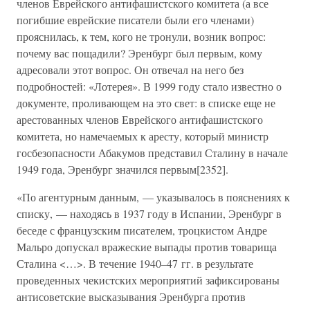
членов Еврейского антифашистского комитета (а все
погибшие еврейские писатели были его членами)
прояснилась, к тем, кого не тронули, возник вопрос:
почему вас пощадили? Эренбург был первым, кому
адресовали этот вопрос. Он отвечал на него без
подробностей: «Лотерея». В 1999 году стало известно о
документе, проливающем на это свет: в списке еще не
арестованных членов Еврейского антифашистского
комитета, но намечаемых к аресту, который министр
госбезопасности Абакумов представил Сталину в начале
1949 года, Эренбург значился первым[2352].
«По агентурным данным, — указывалось в пояснениях к
списку, — находясь в 1937 году в Испании, Эренбург в
беседе с французским писателем, троцкистом Андре
Мальро допускал вражеские выпады против товарища
Сталина <…>. В течение 1940–47 гг. в результате
проведенных чекистских мероприятий зафиксированы
антисоветские высказывания Эренбурга против