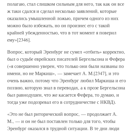
полагаю, стал слишком сильным для него, так как он все
ж таки сдался и сделал несколько заявлений, которые
оказались умышленной ложью, причем одного из них
можно было избежать, но он произнес его с такой
крайней убежденностью, что в тот момент я поверил
ему»[2346].
Вопрос, который Эренбург не сумел «отбить» корректно,
был о судьбе еврейских писателей Бергельсона и Фефера
(«я совершенно уверен, что только они были названы по
имени, но не Маркиш», — замечает А. М.[2347], и это
очень важно, потому что Эренбург любил Маркиша и его
поэзию, которую знал в переводах, а к прозе Бергельсона
был равнодушен, что же касается Фефера, то думаю, и
тогда уже подозревал его в сотрудничестве с НКВД).
«Это не был риторический вопрос, — продолжает А.
М., — и он не был поставлен только для того, чтобы
Эренбург оказался в трудной ситуации. В те дни люди