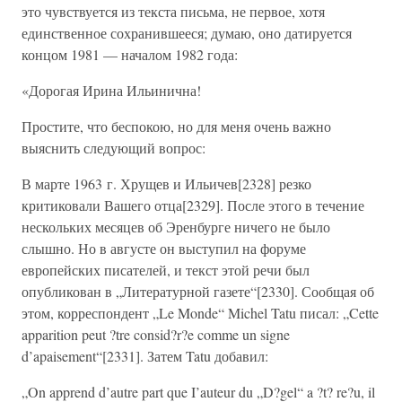
это чувствуется из текста письма, не первое, хотя
единственное сохранившееся; думаю, оно датируется
концом 1981 — началом 1982 года:
«Дорогая Ирина Ильинична!
Простите, что беспокою, но для меня очень важно
выяснить следующий вопрос:
В марте 1963 г. Хрущев и Ильичев[2328] резко
критиковали Вашего отца[2329]. После этого в течение
нескольких месяцев об Эренбурге ничего не было
слышно. Но в августе он выступил на форуме
европейских писателей, и текст этой речи был
опубликован в „Литературной газете“[2330]. Сообщая об
этом, корреспондент „Le Monde“ Michel Tatu писал: „Cette
apparition peut ?tre consid?r?e comme un signe
d’apaisement“[2331]. Затем Tatu добавил:
„On apprend d’autre part que I’auteur du „D?gel“ a ?t? re?u, il