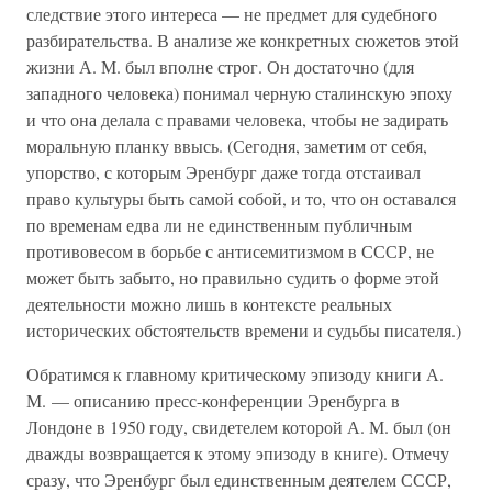
следствие этого интереса — не предмет для судебного
разбирательства. В анализе же конкретных сюжетов этой
жизни А. М. был вполне строг. Он достаточно (для
западного человека) понимал черную сталинскую эпоху
и что она делала с правами человека, чтобы не задирать
моральную планку ввысь. (Сегодня, заметим от себя,
упорство, с которым Эренбург даже тогда отстаивал
право культуры быть самой собой, и то, что он оставался
по временам едва ли не единственным публичным
противовесом в борьбе с антисемитизмом в СССР, не
может быть забыто, но правильно судить о форме этой
деятельности можно лишь в контексте реальных
исторических обстоятельств времени и судьбы писателя.)
Обратимся к главному критическому эпизоду книги А.
М. — описанию пресс-конференции Эренбурга в
Лондоне в 1950 году, свидетелем которой А. М. был (он
дважды возвращается к этому эпизоду в книге). Отмечу
сразу, что Эренбург был единственным деятелем СССР,