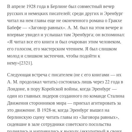
В апреле 1928 года в Берлине был совместный вечер
русских и немецких писателей; среди других и Эренбург
читал на нем главы еще не оконченного романа о Гракхе
Бабефе — «Заговор равных». А. М. был на этом вечере и
впервые увидел и услышал там Эренбурга; он вспоминал:
«Я читал все его книги и был очарован этим человеком,
его голосом, его мастерским чтением. Я был слишком
молод и слишком застенчив, чтобы подойти к
нему»[2321].
Следующая встреча с писателем (не с его книгами — их
А. М. продолжал читать) состоялась лишь через 22 года в
Лондоне, в пору Корейской войны, когда Эренбург —
один из главных лидеров созданного по команде Сталина
Движения сторонников мира — приехал агитировать за
это движение. В 1928-м, когда Эренбург вышел на
берлинскую сцену читать главы из «Заговора равных»,
сидевшие в зале сотрудники советского посольства
поднялись и направились к выходу (аккуратный в своих