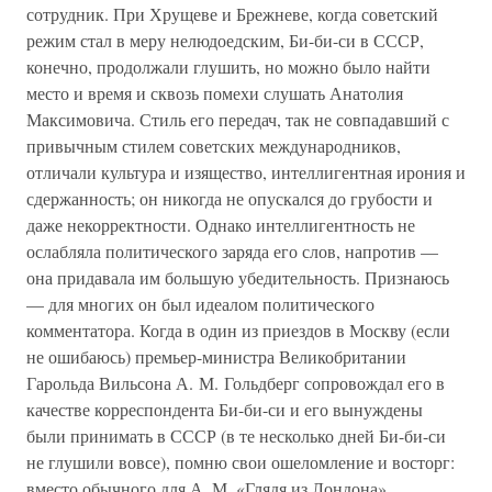
сотрудник. При Хрущеве и Брежневе, когда советский
режим стал в меру нелюдоедским, Би-би-си в СССР,
конечно, продолжали глушить, но можно было найти
место и время и сквозь помехи слушать Анатолия
Максимовича. Стиль его передач, так не совпадавший с
привычным стилем советских международников,
отличали культура и изящество, интеллигентная ирония и
сдержанность; он никогда не опускался до грубости и
даже некорректности. Однако интеллигентность не
ослабляла политического заряда его слов, напротив —
она придавала им большую убедительность. Признаюсь
— для многих он был идеалом политического
комментатора. Когда в один из приездов в Москву (если
не ошибаюсь) премьер-министра Великобритании
Гарольда Вильсона А. М. Гольдберг сопровождал его в
качестве корреспондента Би-би-си и его вынуждены
были принимать в СССР (в те несколько дней Би-би-си
не глушили вовсе), помню свои ошеломление и восторг:
вместо обычного для А. М. «Глядя из Лондона»