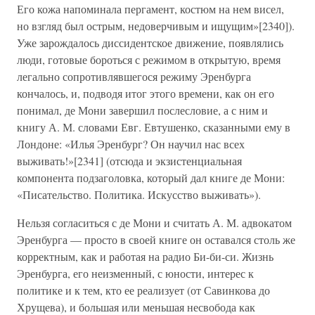
Его кожа напоминала пергамент, костюм на нем висел,
но взгляд был острым, недоверчивым и ищущим»[2340]).
Уже зарождалось диссидентское движение, появлялись
люди, готовые бороться с режимом в открытую, время
легально сопротивлявшегося режиму Эренбурга
кончалось, и, подводя итог этого времени, как он его
понимал, де Мони завершил послесловие, а с ним и
книгу А. М. словами Евг. Евтушенко, сказанными ему в
Лондоне: «Илья Эренбург? Он научил нас всех
выживать!»[2341] (отсюда и экзистенциальная
компонента подзаголовка, который дал книге де Мони:
«Писательство. Политика. Искусство выживать»).
Нельзя согласиться с де Мони и считать А. М. адвокатом
Эренбурга — просто в своей книге он оставался столь же
корректным, как и работая на радио Би-би-си. Жизнь
Эренбурга, его неизменный, с юности, интерес к
политике и к тем, кто ее реализует (от Савинкова до
Хрущева), и большая или меньшая несвобода как