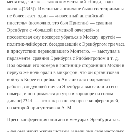
меня озадачила» — таков комментарий «Люди, годы,
жизнь»[2343]). Именитые англичане были гостеприимны
не более газет: один — «известный английский
писатель» (возможно, это был Пристли) — сравнил
Эренбурга с «большой немецкой овчаркой» и
посоветовал ему поскорее убраться в Москву, другой —
политик-лейборист, беседовавший с Эренбургом три часа
в присутствии переводившего Монтегю, — выступая в
парламенте, сравнил Эренбурга с Риббентропом и т. д.
Под окнами его номера в гостинице сторонники Мосли в
первую же ночь орали в микрофон, что он организовал
войну в Корее и прибыл в Англию для подрывной
работы; следующей ночью Эренбурга выселили из его
номера, и он промаялся до утра в коридоре на голом
диване[2344] — это как раз перед пресс-конференцией,
на которой присутствовал А. М.
Пресс-конференция описана в мемуарах Эренбурга так:
«Зал был набит журналистами, и вели они себя настолько