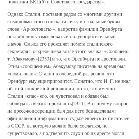
политики ВКП(б) и Советского государства».
Однако Сталин, поставив рядом со многими другими
фамилиями этого списка галочку и начальные буквы
слова «Ар<естовать>», напротив фамилии Эренбурга
оставил лишь замысловатый полувопросительный
значок. Смысл его проясняет помета сталинского
секретаря Поскребышева возле этого значка: «Сообщено
т. Абакумову»[2353] и то, что Эренбурга не арестовали.
Этим «сообщением» Абакумову писатель на время был
«помилован»: Сталин в очередной раз решил, что
Эренбург ему еще пригодится. Понятно, что И. Г. не знал
об этой конкретной резолюции, но то, что именно
Сталин «спас» его, он чувствовал и обязан был
соблюдать сверхосторожность[2354]. Вот почему вопрос
на пресс-конференции был для него безнадежным:
официальной информации о судьбе еврейских писателей
в СССР, на которую можно было сослаться, не
существовало, а подтвердить слухи об их аресте могли