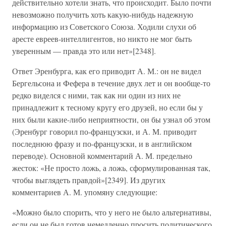
действительно хотели знать, что происходит. Было почти
невозможно получить хоть какую-нибудь надежную
информацию из Советского Союза. Ходили слухи об
аресте евреев-интеллигентов, но никто не мог быть
уверенным — правда это или нет»[2348].
Ответ Эренбурга, как его приводит А. М.: он не видел
Бергельсона и Фефера в течение двух лет и он вообще-то
редко виделся с ними, так как ни один из них не
принадлежит к тесному кругу его друзей, но если бы у
них были какие-либо неприятности, он бы узнал об этом
(Эренбург говорил по-французски, и А. М. приводит
последнюю фразу и по-французски, и в английском
переводе). Основной комментарий А. М. предельно
жесток: «Не просто ложь, а ложь, сформулированная так,
чтобы выглядеть правдой»[2349]. Из других
комментариев А. М. упомяну следующие:
«Можно было спорить, что у него не было альтернативы,
если он не был готов немедленно просить политического