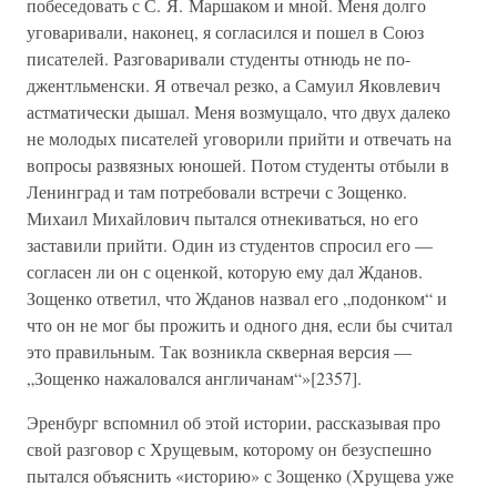
побеседовать с С. Я. Маршаком и мной. Меня долго
уговаривали, наконец, я согласился и пошел в Союз
писателей. Разговаривали студенты отнюдь не по-
джентльменски. Я отвечал резко, а Самуил Яковлевич
астматически дышал. Меня возмущало, что двух далеко
не молодых писателей уговорили прийти и отвечать на
вопросы развязных юношей. Потом студенты отбыли в
Ленинград и там потребовали встречи с Зощенко.
Михаил Михайлович пытался отнекиваться, но его
заставили прийти. Один из студентов спросил его —
согласен ли он с оценкой, которую ему дал Жданов.
Зощенко ответил, что Жданов назвал его „подонком“ и
что он не мог бы прожить и одного дня, если бы считал
это правильным. Так возникла скверная версия —
„Зощенко нажаловался англичанам“»[2357].
Эренбург вспомнил об этой истории, рассказывая про
свой разговор с Хрущевым, которому он безуспешно
пытался объяснить «историю» с Зощенко (Хрущева уже