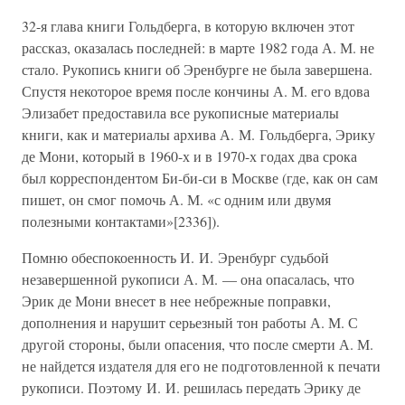
32-я глава книги Гольдберга, в которую включен этот
рассказ, оказалась последней: в марте 1982 года А. М. не
стало. Рукопись книги об Эренбурге не была завершена.
Спустя некоторое время после кончины А. М. его вдова
Элизабет предоставила все рукописные материалы
книги, как и материалы архива А. М. Гольдберга, Эрику
де Мони, который в 1960-х и в 1970-х годах два срока
был корреспондентом Би-би-си в Москве (где, как он сам
пишет, он смог помочь А. М. «с одним или двумя
полезными контактами»[2336]).
Помню обеспокоенность И. И. Эренбург судьбой
незавершенной рукописи А. М. — она опасалась, что
Эрик де Мони внесет в нее небрежные поправки,
дополнения и нарушит серьезный тон работы А. М. С
другой стороны, были опасения, что после смерти А. М.
не найдется издателя для его не подготовленной к печати
рукописи. Поэтому И. И. решилась передать Эрику де