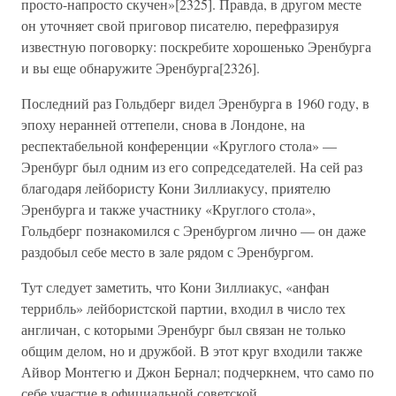
просто-напросто скучен»[2325]. Правда, в другом месте
он уточняет свой приговор писателю, перефразируя
известную поговорку: поскребите хорошенько Эренбурга
и вы еще обнаружите Эренбурга[2326].
Последний раз Гольдберг видел Эренбурга в 1960 году, в
эпоху неранней оттепели, снова в Лондоне, на
респектабельной конференции «Круглого стола» —
Эренбург был одним из его сопредседателей. На сей раз
благодаря лейбористу Кони Зиллиакусу, приятелю
Эренбурга и также участнику «Круглого стола»,
Гольдберг познакомился с Эренбургом лично — он даже
раздобыл себе место в зале рядом с Эренбургом.
Тут следует заметить, что Кони Зиллиакус, «анфан
террибль» лейбористской партии, входил в число тех
англичан, с которыми Эренбург был связан не только
общим делом, но и дружбой. В этот круг входили также
Айвор Монтегю и Джон Бернал; подчеркнем, что само по
себе участие в официальной советской