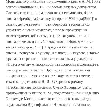
Мони для публикации в приложении к книге А. М. 10 не
опубликованных в СССР и весьма важных документов.
Самым сенсационным среди них, несомненно, было
письмо Эренбурга Сталину (февраль 1953 года[2337]) в
связи с делом врачей — сам Эренбург весьма глухо
упомянул о нем в мемуарах, а после прохождения
многоступенчатой цензуры даже это упоминание о
письме исчезло из опубликованного «Новым миром»
текста мемуаров[2338]. Переданы были также тексты
писем Эренбурга Хрущеву, Ильичеву, Аджубею, а также
фрагмент переписки писателя с главным редактором
«Нового мира» Александром Твардовским и ходившее в
самиздате выступление Эренбурга на читательской
конференции в Москве в 1966 году. Все это вместе с
текстом предисловия Н. И. Бухарина к роману
«Необычайные похождения Хулио Хуренито» стало
приложением к книге А. М., подготовленной к изданию
Эриком де Мони, и сделало ее привлекательной для
издательства Виденфельда и Николсона в Лондоне.