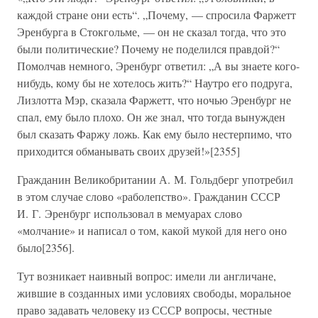
каждой стране они есть“. „Почему, — спросила Фаржетт
Эренбурга в Стокгольме, — он не сказал тогда, что это
были политические? Почему не поделился правдой?“
Помолчав немного, Эренбург ответил: „А вы знаете кого-
нибудь, кому бы не хотелось жить?“ Наутро его подруга,
Лизлотта Мэр, сказала Фаржетт, что ночью Эренбург не
спал, ему было плохо. Он же знал, что тогда вынужден
был сказать Фаржу ложь. Как ему было нестерпимо, что
приходится обманывать своих друзей!»[2355]
Гражданин Великобритании А. М. Гольдберг употребил
в этом случае слово «раболепство». Гражданин СССР
И. Г. Эренбург использовал в мемуарах слово
«молчание» и написал о том, какой мукой для него оно
было[2356].
Тут возникает наивный вопрос: имели ли англичане,
жившие в созданных ими условиях свободы, моральное
право задавать человеку из СССР вопросы, честные