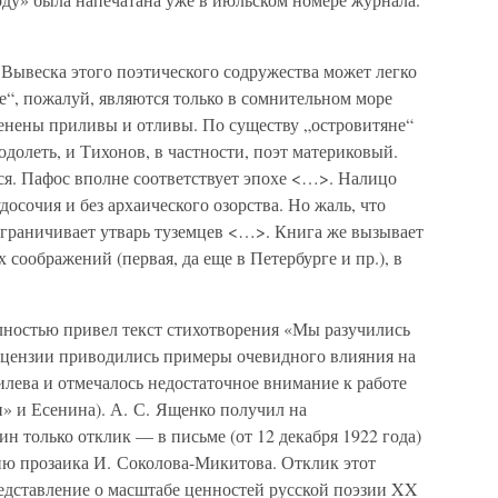
Вывеска этого поэтического содружества может легко
е“, пожалуй, являются только в сомнительном море
ренены приливы и отливы. По существу „островитяне“
одолеть, и Тихонов, в частности, поэт материковый.
ся. Пафос вполне соответствует эпохе <…>. Налицо
осочия и без архаического озорства. Но жаль, что
ограничивает утварь туземцев <…>. Книга же вызывает
 соображений (первая, да еще в Петербурге и пр.), в
лностью привел текст стихотворения «Мы разучились
ецензии приводились примеры очевидного влияния на
лева и отмечалось недостаточное внимание к работе
» и Есенина). А. С. Ященко получил на
н только отклик — в письме (от 12 декабря 1922 года)
ию прозаика И. Соколова-Микитова. Отклик этот
редставление о масштабе ценностей русской поэзии XX