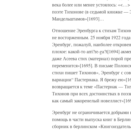
века более или менее устоялось: «<…>
поэте Тихонове (в седьмой книжке — 
Мандельштамов»[1693]…
Отношение Эренбурга к стихам Тихонов
не восторженным. 25 ноября 1922 года
Эренбург, пожалуй, наиболее откровен
плохое: какой-то arri?re-ga?t[1694] а
даже Асеева стих (материал) порой пре
переменится»[1695]. В письме Полонск
стихи пишет Тихонов», Эренбург с с
вариации“ Пастернака. Я брежу ею»[16
возвращается к теме «Пастернак — Ти
Тихонов при всех достоинствах в поэз
как самый закоренелый новеллист»[169
Эренбург не ограничивается добрыми в
помощь в части выпуска книг в Берлин
сборник в берлинском «Книгоиздательс