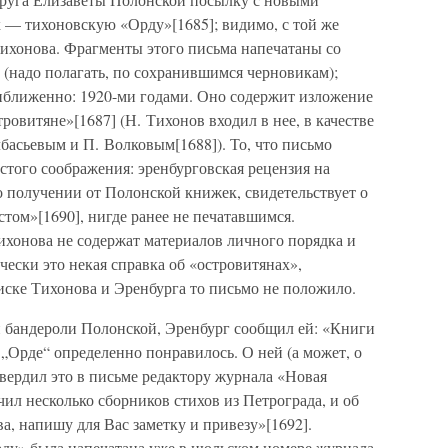
 — тихоновскую «Орду»[1685]; видимо, с той же
ихонова. Фрагменты этого письма напечатаны со
 (надо полагать, по сохранившимся черновикам);
иближенно: 1920-ми годами. Оно содержит изложение
овитяне»[1687] (Н. Тихонов входил в нее, в качестве
лбасьевым и П. Волковым[1688]). То, что письмо
остого соображения: эренбурговская рецензия на
о получении от Полонской книжек, свидетельствует о
стом»[1690], нигде ранее не печатавшимся.
хонова не содержат материалов личного порядка и
ески это некая справка об «островитянах»,
иске Тихонова и Эренбурга то письмо не положило.
и бандероли Полонской, Эренбург сообщил ей: «Книги
 „Орде“ определенно понравилось. О ней (а может, о
твердил это в письме редактору журнала «Новая
чил несколько сборников стихов из Петрограда, и об
а, напишу для Вас заметку и привезу»[1692].
рду» была напечатана уже в июльском номере журнала.