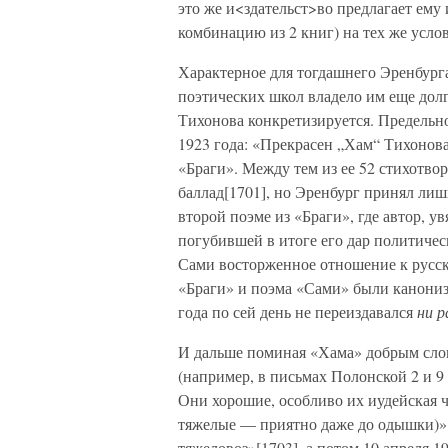
это же и<здательст>во предлагает ему
комбинацию из 2 книг) на тех же услови
Характерное для тогдашнего Эренбург
поэтических школ владело им еще долг
Тихонова конкретизируется. Предельн
1923 года: «Прекрасен „Хам“ Тихонова
«Браги». Между тем из ее 52 стихотв
баллад[1701], но Эренбург принял лиш
второй поэме из «Браги», где автор, 
погубившей в итоге его дар политиче
Сами восторженное отношение к русс
«Браги» и поэма «Сами» были канонизи
года по сей день не переиздавался
ни р
И дальше поминая «Хама» добрым сло
(например, в письмах Полонской 2 и 9
Они хорошие, особливо их иудейская ч
тяжелые — приятно даже до одышки)»
тяжеловоз»[1703], а потом 10 апреля 1