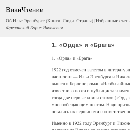
ВикиЧтение
Об Илье Эренбурге (Книги. Люди. Страны) [Избранные стать
Фрезинский Борис Яковлевич
1. «Орда» и «Брага»
1. «Орда» и «Брага»
1922 год отмечен взлетом в литератур
частности — Ильи Эренбурга и Николая
вышел в Берлине роман «Необычайные
известного поэта и публициста знаме
тогда две первые книги стихов («Орда»
многообещающим поэтом. Надо признат
остались их вершинами соответственно
Именно в 1922 году Эренбург и Тихоно
получил из Питера от своего давнего