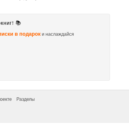
книг! 📚
писки в подарок
и наслаждайся
оекте
Разделы