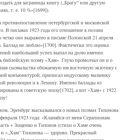
 издать для заграницы книгу („Брагу“ или другую
ях, т. е. 10 %»[1699]).
а противопоставление петербургской и московской
о. В письмах 1923 года его отношение к поэзии
о четко оно выражено в письме Полонской 21 апреля
. Баллад не люблю»[1700]. Фактически это оценка
орений наибольший успех выпал на долю именно
ь библейскую поэму «Хам». Глухо промолчал он и о
увязав сызмальства обожаемую им восточную экзотику с
ской конъюнктурой, приписал индусскому мальчику
кой революции и к Ленину. Именно баллады из
рованы в советскую эпоху[1702], а вот «Хам» с 1922
азу!
вом, Эренбург высказывался о новых поэмах Тихонова
 февраля 1923 года: «Кланяйся от меня Серапионам.
асть + Зощенко и Тихонов (стихи о Хаме очень
 и «„Хам“ Тихонова — здорово. Прекрасный
924 года: «Новая поэма его мне показалась менее