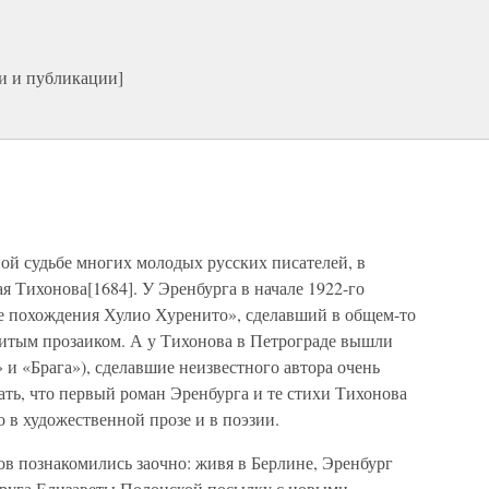
и и публикации]
ной судьбе многих молодых русских писателей, в
 Тихонова[1684]. У Эренбурга в начале 1922-го
 похождения Хулио Хуренито», сделавший в общем-то
нитым прозаиком. А у Тихонова в Петрограде вышли
 и «Брага»), сделавшие неизвестного автора очень
ь, что первый роман Эренбурга и те стихи Тихонова
 в художественной прозе и в поэзии.
в познакомились заочно: живя в Берлине, Эренбург
 друга Елизаветы Полонской посылку с новыми