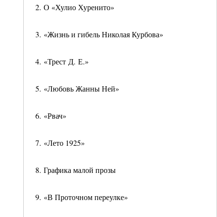
2. О «Хулио Хуренито»
3. «Жизнь и гибель Николая Курбова»
4. «Трест Д. Е.»
5. «Любовь Жанны Ней»
6. «Рвач»
7. «Лето 1925»
8. Графика малой прозы
9. «В Проточном переулке»