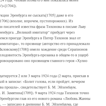
)»[1704]).
кции Эренбурга не сыскать[1705] даже в его
1706] (вполне, впрочем, пустопорожних). Из
и писателей известна фраза Тихонова в письме Льву
ренбурга. „Великий имитатор“ прибудет через
емся приезде Эренбурга в Питер Тихонов знал от
 имитатора», то прозвище (авторство его принадлежало
 Шкловскому[1708]) имело хождение среди Серапионов
плодовитость Эренбурга-прозаика в общем-то в ущерб
спровоцировано оно прозвищем главного героя «Хулио
атируется 2 или 3 марта 1924 года (2 марта, приехав в
й в записке: «Болит голова, если пройдет, вечером
ова прошла», свидетельствует Б. М. Эйхенбаум,
. И. Замятина[1709]). 9 марта 1924 года Тихонов точно
 Эренбургом глав из его нового романа «Любовь Жанны
 — записано в дневнике Б. М. Эйхенбаума, где