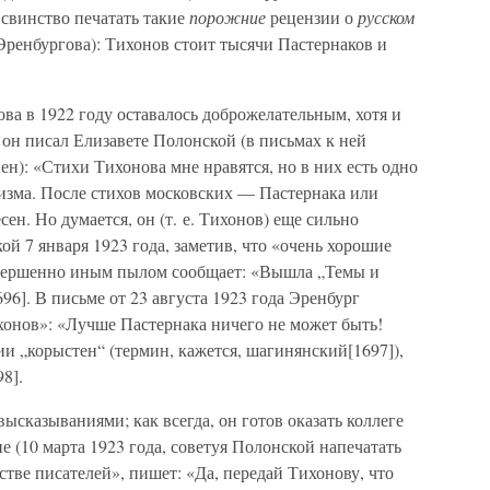
 свинство печатать такие
порожние
рецензии о
русском
Эренбургова): Тихонов стоит тысячи Пастернаков и
а в 1922 году оставалось доброжелательным, хотя и
 он писал Елизавете Полонской (в письмах к ней
ен): «Стихи Тихонова мне нравятся, но в них есть одно
кмеизма. После стихов московских — Пастернака или
сен. Но думается, он (т. е. Тихонов) еще сильно
ой 7 января 1923 года, заметив, что «очень хорошие
овершенно иным пылом сообщает: «Вышла „Темы и
96]. В письме от 23 августа 1923 года Эренбург
хонов»: «Лучше Пастернака ничего не может быть!
ии „корыстен“ (термин, кажется, шагинянский[1697]),
8].
ысказываниями; как всегда, он готов оказать коллеге
е (10 марта 1923 года, советуя Полонской напечатать
тве писателей», пишет: «Да, передай Тихонову, что