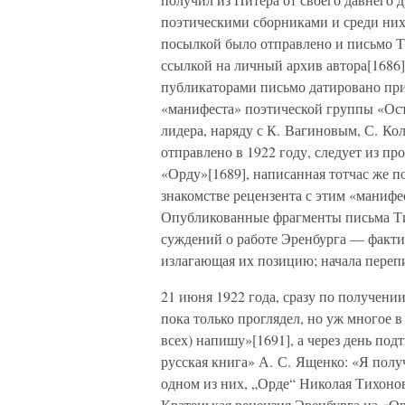
поэтическими сборниками и среди них
посылкой было отправлено и письмо Т
ссылкой на личный архив автора[1686]
публикаторами письмо датировано пр
«манифеста» поэтической группы «Остр
лидера, наряду с К. Вагиновым, С. Ко
отправлено в 1922 году, следует из пр
«Орду»[1689], написанная тотчас же п
знакомстве рецензента с этим «манифе
Опубликованные фрагменты письма Ти
суждений о работе Эренбурга — фактич
излагающая их позицию; начала переп
21 июня 1922 года, сразу по получени
пока только проглядел, но уж многое в
всех) напишу»[1691], а через день под
русская книга» А. С. Ященко: «Я полу
одном из них, „Орде“ Николая Тихонов
Кратенькая рецензия Эренбурга на «О