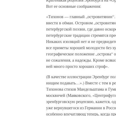
Вот ее основные соображения:
«Тихонов — главный „островитянин“. 
ввести в обман. Островом „островитян
петербургской поэзии, где давно иско
петербургские традиции стремятся пре
Никаких изоляций нет и не предвидит
все приметы хорошей молодости без худ
географическое положение „острова“ 
не сожаления, а надежды. Кроме всяких
ней много просто хороших строф».
(В качестве иллюстрации Эренбург по
нищим подавать…».) Вместе с тем в р
Тихонова стихов Мандельштама и Гуми
москвичей (Маяковского, «Центрифуги
эренбурговскую рецензию, кажется, оди
уже вернувшегося из Германии в Росс
особенно впечатляющ теперь, когда п