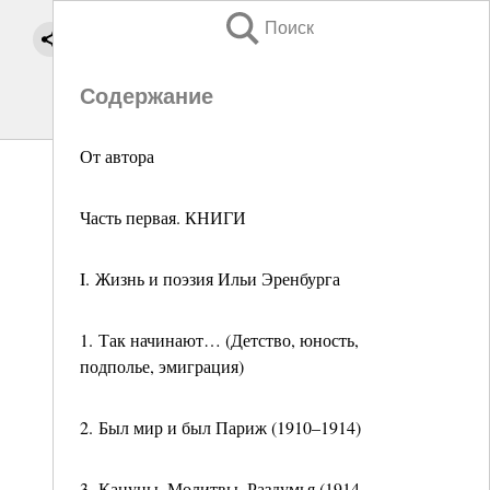
Поиск
Содержание
От автора
Часть первая. КНИГИ
I. Жизнь и поэзия Ильи Эренбурга
1. Так начинают… (Детство, юность,
подполье, эмиграция)
2. Был мир и был Париж (1910–1914)
3. Кануны. Молитвы. Раздумья (1914–