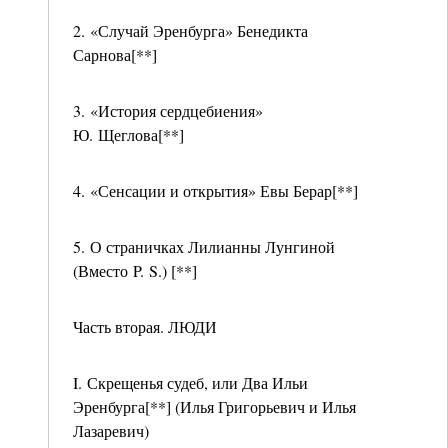
2. «Случай Эренбурга» Бенедикта
Сарнова[**]
3. «История сердцебиения»
Ю. Щеглова[**]
4. «Сенсации и открытия» Евы Берар[**]
5. О страничках Лилианны Лунгиной
(Вместо P. S.) [**]
Часть вторая. ЛЮДИ
I. Скрещенья судеб, или Два Ильи
Эренбурга[**] (Илья Григорьевич и Илья
Лазаревич)