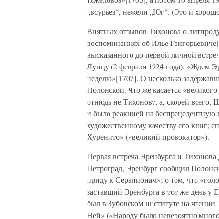
„всурьез“, нежели „Юг“. (Это и хорошо!
Внятных отзывов Тихонова о литпроду
воспоминаниях об Илье Григорьевиче[
высказанного до первой личной встреч
Лунцу (2 февраля 1924 года): «Ждем Э
неделю»[1707]. О несколько задержавш
Полонской. Что же касается «великого
отнюдь не Тихонову, а, скорей всего,
и было реакцией на беспрецедентную 
художественному качеству его книг; 
Хуренито» («великий провокатор»).
Первая встреча Эренбурга и Тихонова д
Петроград, Эренбург сообщил Полонско
приду к Серапионам»; о том, что «гол
заставший Эренбурга в тот же день у Е
был в Зубовском институте на чтении
Ней» («Народу было невероятно много,