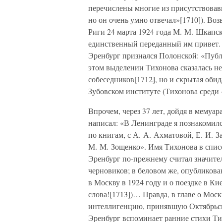
перечислены многие из присутствовав
но он очень умно отвечал»[1710]). Воз
Риги 24 марта 1924 года М. М. Шкапск
единственный переданный им привет. А
Эренбург признался Полонской: «Публ
этом выделении Тихонова сказалась не
собеседников[1712], но и скрытая оби
Зубовском институте (Тихонова среди
Впрочем, через 37 лет, дойдя в мемуар
написал: «В Ленинграде я познакомилс
по книгам, с А. А. Ахматовой, Е. И.
М. М. Зощенко». Имя Тихонова в спис
Эренбург по-прежнему считал значите
черновиков; в беловом же, опубликован
в Москву в 1924 году и о поездке в К
слова![1713])… Правда, в главе о Мос
интеллигенцию, принявшую Октябрьск
Эренбург вспоминает ранние стихи Тих