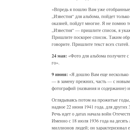
«Впредь я пошлю Вам уже отобранные 
„Известия“ для альбома, пойдет только
оказией, пойдут многие. Я не помню то
„Известия“ — пришлите список, я ука
Пришлите поскорее список. Таким обра
говорите. Пришлите текст всех статей.
24 мая:
«Фото для альбома получите с
го».
9 июня:
«Я дошлю Вам еще несколько ф
— в замену прежних, часть — с новым
фотографий (названия и содержание) и
Оглядываясь потом на прожитые годы,
надвое 22 июня 1941 года, для других 
Речь идет о датах начала войн Отечес
Именно с 18 июля 1936 года на десять
миллионов людей; он характеризовал 