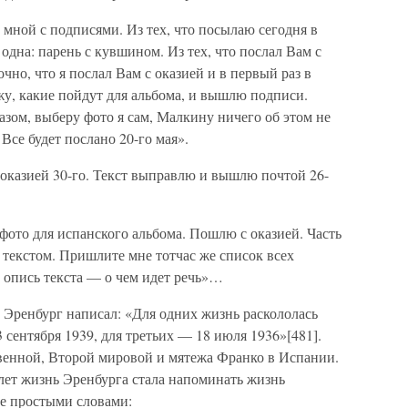
мной с подписями. Из тех, что посылаю сегодня в
 одна: парень с кувшином. Из тех, что послал Вам с
чно, что я послал Вам с оказией и в первый раз в
жу, какие пойдут для альбома, и вышлю подписи.
зом, выберу фото я сам, Малкину ничего об этом не
 Все будет послано 20-го мая».
 оказией 30-го. Текст выправлю и вышлю почтой 26-
ото для испанского альбома. Пошлю с оказией. Часть
 текстом. Пришлите мне тотчас же список всех
 опись текста — о чем идет речь»…
 Эренбург написал: «Для одних жизнь раскололась
3 сентября 1939, для третьих — 18 июля 1936»[481].
твенной, Второй мировой и мятежа Франко в Испании.
 лет жизнь Эренбурга стала напоминать жизнь
ее простыми словами: