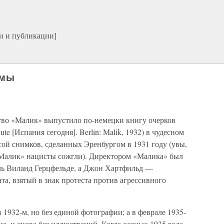
и и публикации]
омы
ство «Малик» выпустило по-немецки книгу очерков
e [Испания сегодня]. Berlin: Malik, 1932) в чудесном
ой снимков, сделанных Эренбургом в 1931 году (увы,
 «Малик» нацисты сожгли). Директором «Малика» был
ль Виланд Герцфельде, а Джон Хартфильд —
та, взятый в знак протеста против агрессивного
932-м, но без единой фотографии; а в феврале 1935-
ие, и снова без иллюстраций. Когда осенью 1935 года