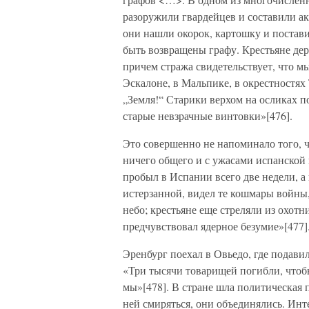
разоружили гвардейцев и составили ак
они нашли окорок, картошку и постав
быть возвращены графу. Крестьяне дер
причем стража свидетельствует, что м
Эскалоне, в Мальпике, в окрестностях
„Земля!“ Старики верхом на осликах п
старые невзрачные винтовки»[476].
Это совершенно не напоминало того, ч
ничего общего и с ужасами испанской 
пробыл в Испании всего две недели, а 
истерзанной, видел те кошмары войны,
небо; крестьяне еще стреляли из охотн
предчувствовал ядерное безумие»[477]
Эренбург поехал в Овьедо, где подавил
«Три тысячи товарищей погибли, чтобы
мы»[478]. В стране шла политическая
ней смиряться, они объединялись. Инт