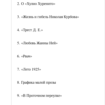
2. О «Хулио Хуренито»
3. «Жизнь и гибель Николая Курбова»
4. «Трест Д. Е.»
5. «Любовь Жанны Ней»
6. «Рвач»
7. «Лето 1925»
8. Графика малой прозы
9. «В Проточном переулке»