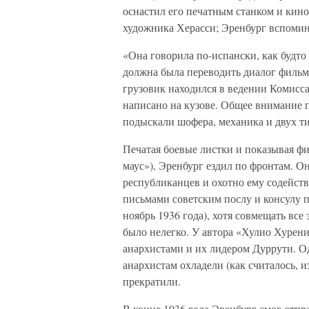
оснастил его печатным станком и кин
художника Херасси; Эренбург вспомин
«Она говорила по-испански, как будто
должна была переводить диалог фильм
грузовик находился в ведении Комисс
написано на кузове. Общее внимание п
подыскали шофера, механика и двух ти
Печатая боевые листки и показывая ф
маус»), Эренбург ездил по фронтам. О
республиканцев и охотно ему содейств
письмами советским послу и консулу 
ноябрь 1936 года), хотя совмещать вс
было нелегко. У автора «Хулио Хурен
анархистами и их лидером Дуррути. Од
анархистам охладели (как считалось, и
прекратили.
В конце 1936 года Эренбург смог отпр