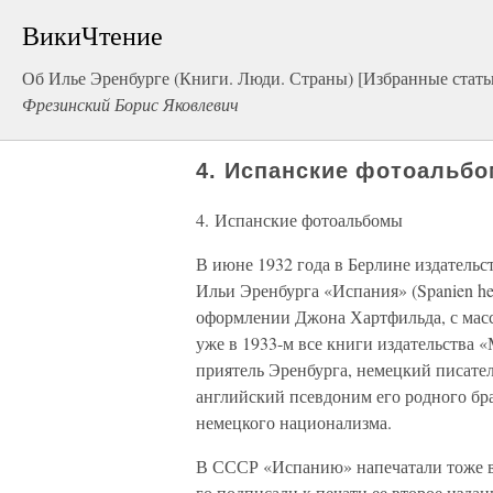
ВикиЧтение
Об Илье Эренбурге (Книги. Люди. Страны) [Избранные стать
Фрезинский Борис Яковлевич
4. Испанские фотоальб
4. Испанские фотоальбомы
В июне 1932 года в Берлине издатель
Ильи Эренбурга «Испания» (Spanien heut
оформлении Джона Хартфильда, с масс
уже в 1933-м все книги издательства
приятель Эренбурга, немецкий писате
английский псевдоним его родного бра
немецкого национализма.
В СССР «Испанию» напечатали тоже в 1
го подписали к печати ее второе издан