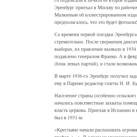
Эренбург приехал в Москву по рабочим
Малкиным об иллюстрированном изда
предполагалось, что это будет фотоаль
Со времени первой поездки Эренбурга
стремительно. После свержения дикта
выборах, их правление вызвало в 1934
подавлено генералом Франко. А в фев
(блок левых партий), и стали возможн
В марте 1936-го Эренбург получил зад
ему в Париже редактор газеты Н. И. Б
Население страны (особенно сельское)
начались повсеместные захваты поме
власть церковь. Приехав в Испанию в 
был в 1931-м:
«Крестьяне начали распахивать огром
графов <…>. В одном из многочисленн