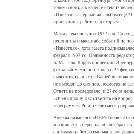
только свои), а в качестве текста веле
«Известия». Первый же альбом еще 21 
приступив к работе над вторым.
Между тем наступил 1937 год. Слухи,
непонятны и масштаба событий не пере
«Известиях», хотя газета подписывала
февраля 1937-го. Обязанности редакто
Б. М. Таль. Корреспонденции Эренбурга
фотоальбомами, он не знал и 25 февра
выяснить, если это в Вашей возможно
не выходят до сих пор, несмотря на а
Ответа не последовало, и 27-го (в ден
«Очень прошу Вас ответить на вопрос
телеграмме». Ровно через месяц первы
Альбом назывался «UHP» (первые букв
значившего в переводе «Союз братьев-
снимками работы семи мастеров (толь