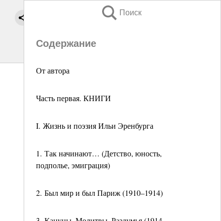
Поиск
Содержание
От автора
Часть первая. КНИГИ
I. Жизнь и поэзия Ильи Эренбурга
1. Так начинают… (Детство, юность,
подполье, эмиграция)
2. Был мир и был Париж (1910–1914)
3. Кануны. Молитвы. Раздумья (1914–