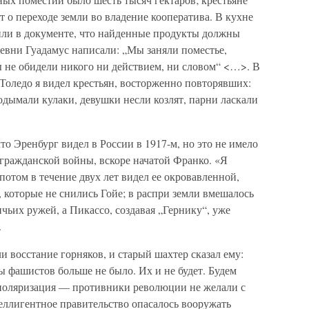
т о переходе земли во владение кооператива. В кухне
или в документе, что найденные продукты должны
евни Гуадамус написали: „Мы заняли поместье,
ы не обидели никого ни действием, ни словом“ <…>. В
 Толедо я видел крестьян, восторженно повторявших:
одымали кулаки, девушки несли козлят, парни ласкали
то Эренбург видел в России в 1917-м, но это не имело
гражданской войны, вскоре начатой Франко. «Я
потом в течение двух лет видел ее окровавленной,
 которые не снились Гойе; в распри земли вмешалось
ичьих ружей, а Пикассо, создавая „Гернику“, уже
.
и восстание горняков, и старый шахтер сказал ему:
 фашистов больше не было. Их и не будет. Будем
 поляризация — противники революции не желали с
еллигентное правительство опасалось вооружать