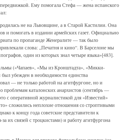
опередвижкой. Ему помогала Стефа — жена испанского
ал:
 родилась не на Львовщине, а в Старой Кастилии. Она
ов и помогать в издании армейских газет. Официально
ариата по пропаганде Женералите — так было
ривлекали слова: „Печатня и кино“. В Барселоне мы
пографов, один из которых знал четыре языка»[483].
ильмы («Чапаев», «Мы из Кронштадта», «Микки-
н был убежден в необходимости единства
овал — не только работой на агитфургоне, но и
по проблемам каталонских анархистов (сентябрь —
е это с оперативной журналистикой для «Известий»
ито» сложились неплохие отношения со строптивыми
нако к концу года советские представители к
з-за их связей с троцкистами) и работу агитфургона
авить в Изогиз для второго фотоальбома снимки (не