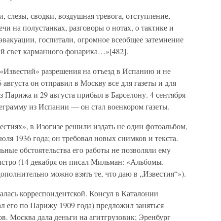
 слезы, сводки, воздушная тревога, отступление,
чи на полустанках, разговоры о нотах, о тактике и
 эвакуации, госпитали, огромное всеобщее затемнение
ый свет карманного фонарика…»[482].
«Известий» разрешения на отъезд в Испанию и не
 августа он отправил в Москву все для газеты и для
з Парижа и 29 августа прибыл в Барселону. 4 сентября
еграмму из Испании — он стал военкором газеты.
естиях», в Изогизе решили издать не один фотоальбом,
юля 1936 года; он требовал новых снимков и текста.
льные обстоятельства его работы не позволяли ему
стро (14 декабря он писал Мильман: «Альбомы.
ополнительно можно взять те, что даю в „Известия“»).
алась корреспондентской. Консул в Каталонии
л его по Парижу 1909 года) предложил заняться
в. Москва дала деньги на агитгрузовик; Эренбург