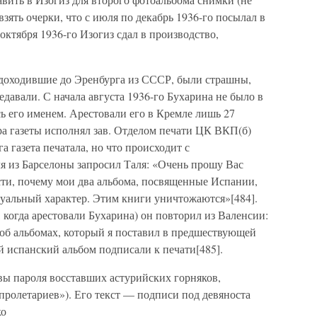
л взять очерки, что с июля по декабрь 1936-го посылал в
октября 1936-го Изогиз сдал в производство,
 доходившие до Эренбурга из СССР, были страшны,
давали. С начала августа 1936-го Бухарина не было в
сь его именем. Арестовали его в Кремле лишь 27
ра газеты исполнял зав. Отделом печати ЦК ВКП(б)
 газета печатала, но что происходит с
ля из Барселоны запросил Таля: «Очень прошу Вас
сти, почему мои два альбома, посвященные Испании,
ктуальный характер. Этим книги уничтожаются»[484].
ь, когда арестовали Бухарина) он повторил из Валенсии:
 об альбомах, который я поставил в предшествующей
й испанский альбом подписали к печати[485].
ы пароля восставших астурийских горняков,
пролетариев»). Его текст — подписи под девяноста
ко