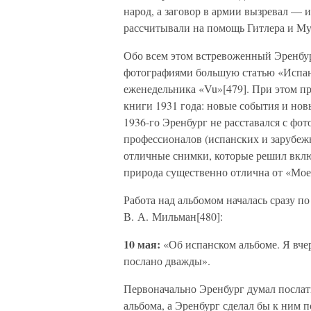
народ, а заговор в армии вызревал —
рассчитывали на помощь Гитлера и М
Обо всем этом встревоженный Эренбург
фотографиями большую статью «Испан
еженедельника «Vu»[479]. При этом пр
книги 1931 года: новые события и но
1936-го Эренбург не расставался с фо
профессионалов (испанских и зарубеж
отличные снимки, которые решил вклю
природа существенно отлична от «Мое
Работа над альбомом началась сразу п
В. А. Мильман[480]:
10 мая:
«Об испанском альбоме. Я вчер
послано дважды».
Первоначально Эренбург думал послат
альбома, а Эренбург сделал бы к ним 