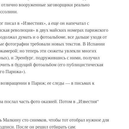
 и отлично вооруженные заговорщики реально
уссолини.
 писал в «Известиях», а еще он напечатал с
ская революция» в двух майских номерах парижского
одолжал думать и о фотоальбоме, все дальше уходя от
вые фотографии требовали новых текстов. В Испании
токамерой; но теперь эти сюжеты увлекли многих
ных), и Эренбург, подружившись с ними, получил
чить в будущий фотоальбом (его публицистическая
го Парижа»).
о возвращении в Париж; ее следы — в письмах к
а послал часть фото оказией. Потом в „Известия“
ь Малкину сто снимков, чтобы тот отобрал нужное для
подписи. После он решил отбирать сам: