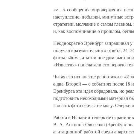
«<…> сообщения, опровержения, песни,
наступление, побывки, минутные встре
стратегии, молчание о самом главном,
и, как воспоминание о прошлом, бегл
Неоднократно Эренбург запрашивал у 
получал вразумительного ответа; 24–26
фотоальбома, а затем поездом выехал и
«Известия» напечатали его первую тел
Читая его испанские репортажи в «Изв
а два. Второй — о событиях после 18 и
Эренбурга эта идея обрадовала, но реа
подготовить необходимый материал бы
Послать фото сейчас не могу. Очерки д
Работа в Испании теперь не ограничив
В. А. Антонов-Овсеенко (Эренбург зна
агитационной работой среди анархисто