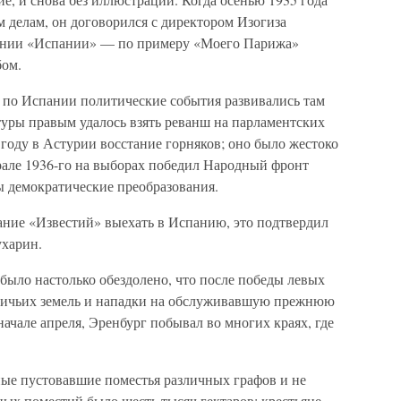
 делам, он договорился с директором Изогиза
нии «Испании» — по примеру «Моего Парижа»
бом.
 по Испании политические события развивались там
туры правым удалось взять реванш на парламентских
 году в Астурии восстание горняков; оно было жестоко
рале 1936-го на выборах победил Народный фронт
ы демократические преобразования.
ание «Известий» выехать в Испанию, это подтвердил
ухарин.
 было настолько обездолено, что после победы левых
щичьих земель и нападки на обслуживавшую прежнюю
начале апреля, Эренбург побывал во многих краях, где
ные пустовавшие поместья различных графов и не
ых поместий было шесть тысяч гектаров; крестьяне