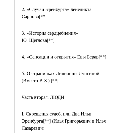
2. «Случай Эренбурга» Бенедикта
Сарнова[**]
3. «История сердцебиения»
Ю. Щеглова[**]
4. «Сенсации и открытия» Евы Берар[**]
5. О страничках Лилианны Лунгиной
(Вместо P. S.) [**]
Часть вторая. ЛЮДИ
I. Скрещенья судеб, или Два Ильи
Эренбурга[**] (Илья Григорьевич и Илья
Лазаревич)