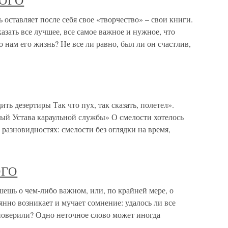
ОГО
вляет после себя свое «творчество» – свои книги.
азать все лучшее, все самое важное и нужное, что
о нам его жизнь? Не все ли равно, был ли он счастлив,
ть дезертиры Так что пух, так сказать, полетел».
й Устава караульной службы» О смелости хотелось
, разновидностях: смелости без оглядки на время,
ОГО
о чем-либо важном, или, по крайней мере, о
янно возникает и мучает сомнение: удалось ли все
ы поверили? Одно неточное слово может иногда