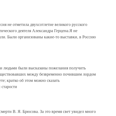
ссия не отметила двухсотлетие великого русского
тического деятеля Александра Герцена.Я не
или. Были организованы какие-то выставки, в Россию
юдьми были высказаны пожелания получить
существовавших между безвременно почившим лордом
е; кратко об этом можно сказать
 старости
мерти В. Я. Брюсова. За это время свет увидел много