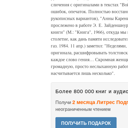
сличения с оригиналами в текстах "В
ошибок, опечаток. Полностью восстан
рукописных вариантов), "Анны Карени
прослежено в работе Э. Е. Зайденшнур
книги" (М.: "Книга", 1966), откуда м
столетие, как дань памяти исследовате
газ. 1984. 11 апр.) заметил: "Неделям
оригинала, расшифровывать толстовск
каждое слово гения… Скромная женщ
громадную, просто неслыханную работу
насчитывается лишь несколько".
Более 800 000 книг и аудио
2 месяца Литрес Под
Получи
неограниченным чтением
ПОЛУЧИТЬ ПОДАРОК