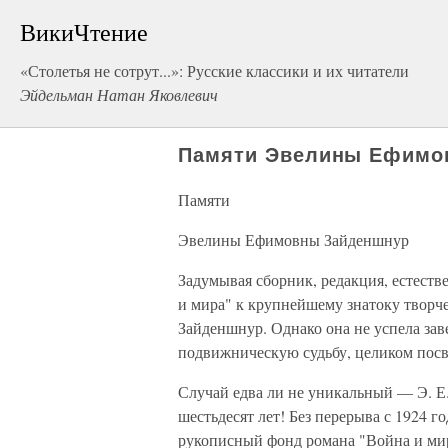
ВикиЧтение
«Столетья не сотрут...»: Русские классики и их читатели
Эйдельман Натан Яковлевич
Памяти Эвелины Ефимо
Памяти
Эвелины Ефимовны Зайденшнур
Задумывая сборник, редакция, естеств
и мира" к крупнейшему знатоку творч
Зайденшнур. Однако она не успела зав
подвижническую судьбу, целиком пос
Случай едва ли не уникальный — Э. Е.
шестьдесят лет! Без перерыва с 1924 г
рукописный фонд романа "Война и мир"