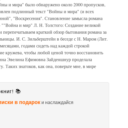
ойны и мира" было обнаружено около 2000 пропусков,
овлен подлинный текст "Войны и мира" (и всех
ной", "Воскресения". Становление замысла романа
 ""Война и мир" Л. Н. Толстого: Создание великой
ы и перепечатываем краткий обзор бытования романа за
льницы. И. С. Зильберштейн в беседе с Н. Маром (Лит.
и, месяцами, годами сидеть над каждой строкой
ие кружева, чтобы любой ценой точно восстановить
ина Эвелина Ефимовна Зайденшнур проделала
. Таких знатоков, как она, поверьте мне, в мире
книг! 📚
писки в подарок
и наслаждайся