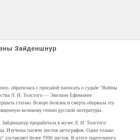
вны Зайденшнур
енно, обратилась с просьбой написать о судьбе "Войны
ества Л. Н. Толстого — Эвелине Ефимовне
ершить статью. Вскоре болезнь и смерть оборвала эту
вященную великому гению русской литературы.
 Зайденшнур проработала в музее Л. Н. Толстого
ода. Изучены тысячи листов автографов. Один только
 составляет более 5500 листов. В итоге тщательного