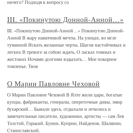
ничего? Подходя к вопросу со
III. «Покинутою Донной-Анной…»
III. «Покинутою Донной-Анной…» Покинутою Донной-
Анной В жару навязчивой мечты, На улицах, во мгле
туманной Искать желанные черты, Шагов настойчивых и
легких В тревоге за собою ждать, О ласках томных и
жестоких Ночами долгими вздыхать… Мое покорное
томленье, Твоя
О Марии Павловне Чеховой
О Марии Павловне Чеховой В Ялте жили цари, богатые
купцы, фабриканты, генералы, опереточные дивы, эмир
бухарский… Бывали здесь, отдыхали и лечились и
замечательные писатели, художники, артисты — сам Лев
Толстой, Горький, Бунин, Куприн, Найденов, Шаляпин,
Станиславский,