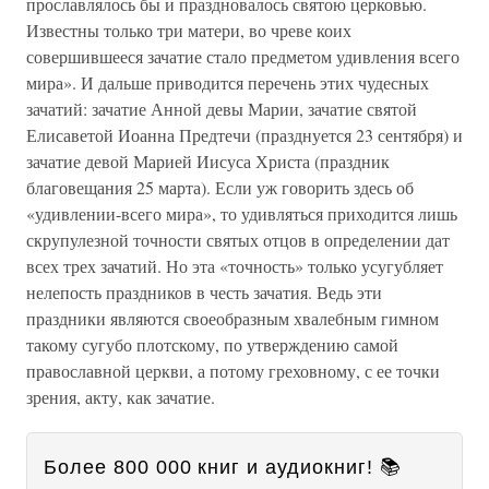
прославлялось бы и праздновалось святою церковью.
Известны только три матери, во чреве коих
совершившееся зачатие стало предметом удивления всего
мира». И дальше приводится перечень этих чудесных
зачатий: зачатие Анной девы Марии, зачатие святой
Елисаветой Иоанна Предтечи (празднуется 23 сентября) и
зачатие девой Марией Иисуса Христа (праздник
благовещания 25 марта). Если уж говорить здесь об
«удивлении-всего мира», то удивляться приходится лишь
скрупулезной точности святых отцов в определении дат
всех трех зачатий. Но эта «точность» только усугубляет
нелепость праздников в честь зачатия. Ведь эти
праздники являются своеобразным хвалебным гимном
такому сугубо плотскому, по утверждению самой
православной церкви, а потому греховному, с ее точки
зрения, акту, как зачатие.
Более 800 000 книг и аудиокниг! 📚