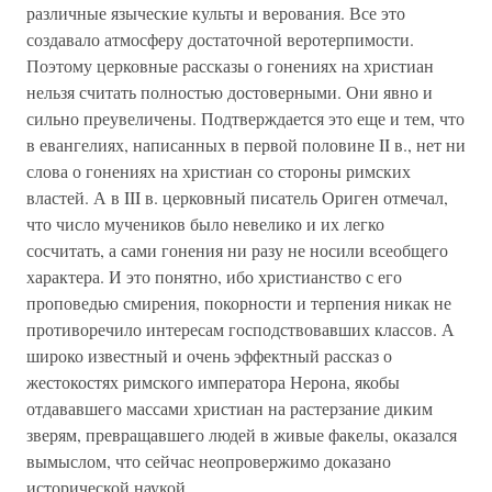
различные языческие культы и верования. Все это
создавало атмосферу достаточной веротерпимости.
Поэтому церковные рассказы о гонениях на христиан
нельзя считать полностью достоверными. Они явно и
сильно преувеличены. Подтверждается это еще и тем, что
в евангелиях, написанных в первой половине II в., нет ни
слова о гонениях на христиан со стороны римских
властей. А в III в. церковный писатель Ориген отмечал,
что число мучеников было невелико и их легко
сосчитать, а сами гонения ни разу не носили всеобщего
характера. И это понятно, ибо христианство с его
проповедью смирения, покорности и терпения никак не
противоречило интересам господствовавших классов. А
широко известный и очень эффектный рассказ о
жестокостях римского императора Нерона, якобы
отдававшего массами христиан на растерзание диким
зверям, превращавшего людей в живые факелы, оказался
вымыслом, что сейчас неопровержимо доказано
исторической наукой.