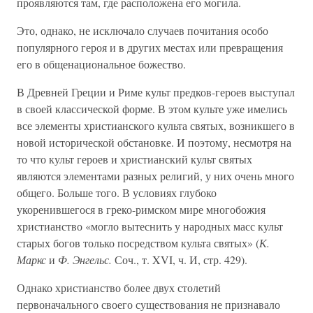
проявляются там, где расположена его могила.
Это, однако, не исключало случаев почитания особо
популярного героя и в других местах или превращения
его в общенациональное божество.
В Древней Греции и Риме культ предков-героев выступал
в своей классической форме. В этом культе уже имелись
все элементы христианского культа святых, возникшего в
новой исторической обстановке. И поэтому, несмотря на
то что культ героев и христианский культ святых
являются элементами разных религий, у них очень много
общего. Больше того. В условиях глубоко
укоренившегося в греко-римском мире многобожия
христианство «могло вытеснить у народных масс культ
старых богов только посредством культа святых» (
К.
Маркс
и
Ф. Энгельс.
Соч., т. XVI, ч. И, стр. 429).
Однако христианство более двух столетий
первоначального своего существования не признавало