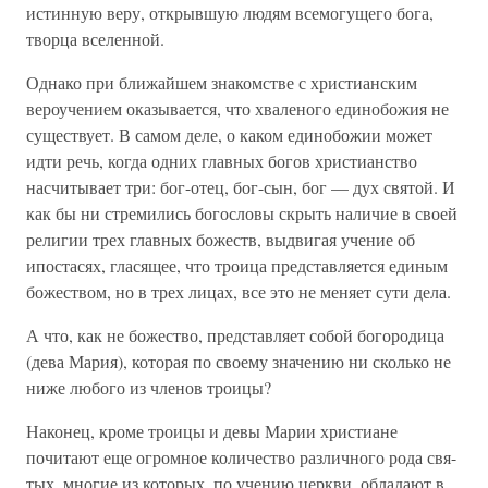
истинную веру, открывшую людям всемогущего бога,
творца вселенной.
Однако при ближайшем знакомстве с христианским
вероучением оказывается, что хваленого единобожия не
существует. В самом деле, о каком единобожии может
идти речь, когда одних главных богов христианство
насчитывает три: бог-отец, бог-сын, бог — дух святой. И
как бы ни стремились богословы скрыть наличие в своей
религии трех главных божеств, выдвигая учение об
ипостасях, гласящее, что троица представляется единым
божеством, но в трех лицах, все это не меняет сути дела.
А что, как не божество, представляет собой богородица
(дева Мария), которая по своему значению ни сколько не
ниже любого из членов троицы?
Наконец, кроме троицы и девы Марии христиане
почитают еще огромное количество различного рода свя-
тых, многие из которых, по учению церкви, обладают в