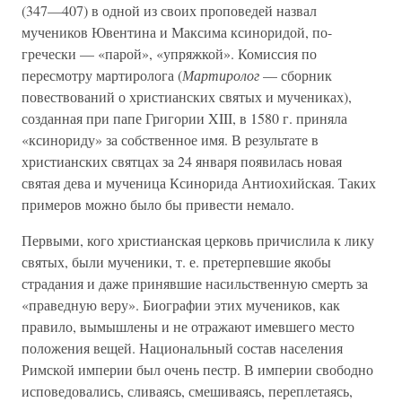
(347—407) в одной из своих проповедей назвал
мучеников Ювентина и Максима ксиноридой, по-
гречески — «парой», «упряжкой». Комиссия по
пересмотру мартиролога (
Мартиролог
— сборник
повествований о христианских святых и мучениках),
созданная при папе Григории XIII, в 1580 г. приняла
«ксинориду» за собственное имя. В результате в
христианских святцах за 24 января появилась новая
святая дева и мученица Ксинорида Антиохийская. Таких
примеров можно было бы привести немало.
Первыми, кого христианская церковь причислила к лику
святых, были мученики, т. е. претерпевшие якобы
страдания и даже принявшие насильственную смерть за
«праведную веру». Биографии этих мучеников, как
правило, вымышлены и не отражают имевшего место
положения вещей. Национальный состав населения
Римской империи был очень пестр. В империи свободно
исповедовались, сливаясь, смешиваясь, переплетаясь,