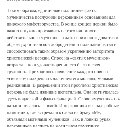
Таким образом, единичные подлинные факты
мученичества послужили церковникам основанием для
широкого мифотворчества. В конце концов церкви было
важно и нужно прославить не того или иного
действительного мученика, а дать своим последователям
образец христианской добродетели и подвижничества и
способствовать таким образом укреплению авторитета
христианской церкви. Спрос на «святых мучеников»
возрастал, но в удовлетворении его была и своя
трудность. Приходилось появление каждого нового
«святого» подкреплять наличием его могилы, мощами,
реликвиями. В разрешении этой проблемы христианская
церковь не была излишне щепетильна. Она не гнушалась
здесь подделкой и фальсификацией. Слово «мученик» по-
латыни писалось — martir. И церковники все надгробные
памятники, где встречались слова на букву «М»,
объявляли могилами мучеников. Так, в ловких руках
церковников надпись на могильном памятнике