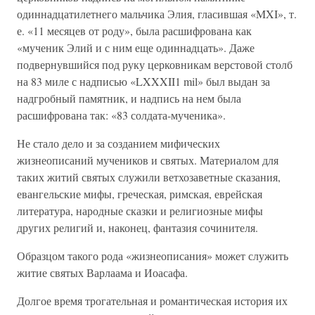
одиннадцатилетнего мальчика Элия, гласившая «MXI», т.
е. «11 месяцев от роду», была расшифрована как
«мученик Элий и с ним еще одиннадцать». Даже
подвернувшийся под руку церковникам верстовой столб
на 83 миле с надписью «LXXXII1 mil» был выдан за
надгробный памятник, и надпись на нем была
расшифрована так: «83 солдата-мученика».
Не стало дело и за созданием мифических
жизнеописаний мучеников и святых. Материалом для
таких житий святых служили ветхозаветные сказания,
евангельские мифы, греческая, римская, еврейская
литература, народные сказки и религиозные мифы
других религий и, наконец, фантазия сочинителя.
Образцом такого рода «жизнеописания» может служить
житие святых Варлаама и Иоасафа.
Долгое время трогательная и романтическая история их