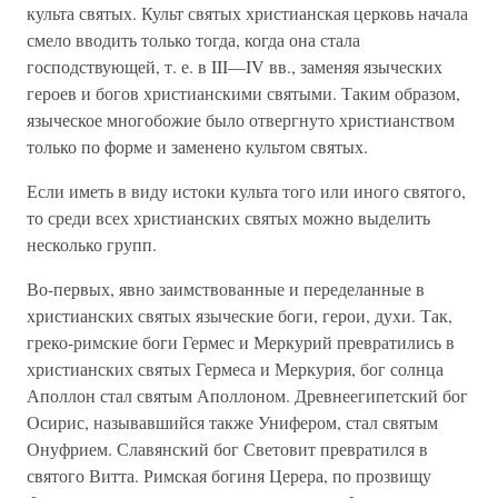
культа святых. Культ святых христианская церковь начала
смело вводить только тогда, когда она стала
господствующей, т. е. в III—IV вв., заменяя языческих
героев и богов христианскими святыми. Таким образом,
языческое многобожие было отвергнуто христианством
только по форме и заменено культом святых.
Если иметь в виду истоки культа того или иного святого,
то среди всех христианских святых можно выделить
несколько групп.
Во-первых, явно заимствованные и переделанные в
христианских святых языческие боги, герои, духи. Так,
греко-римские боги Гермес и Меркурий превратились в
христианских святых Гермеса и Меркурия, бог солнца
Аполлон стал святым Аполлоном. Древнеегипетский бог
Осирис, называвшийся также Унифером, стал святым
Онуфрием. Славянский бог Световит превратился в
святого Витта. Римская богиня Церера, по прозвищу