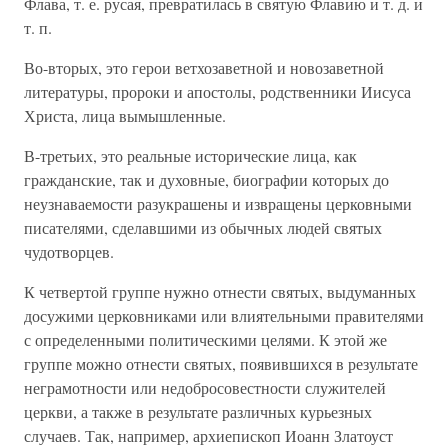
Флава, т. е. русая, превратилась в святую Флавию и т. д. и
т. п.
Во-вторых, это герои ветхозаветной и новозаветной
литературы, пророки и апостолы, родственники Иисуса
Христа, лица вымышленные.
В-третьих, это реальные исторические лица, как
гражданские, так и духовные, биографии которых до
неузнаваемости разукрашены и извращены церковными
писателями, сделавшими из обычных людей святых
чудотворцев.
К четвертой группе нужно отнести святых, выдуманных
досужими церковниками или влиятельными правителями
с определенными политическими целями. К этой же
группе можно отнести святых, появившихся в результате
неграмотности или недобросовестности служителей
церкви, а также в результате различных курьезных
случаев. Так, например, архиепископ Иоанн Златоуст