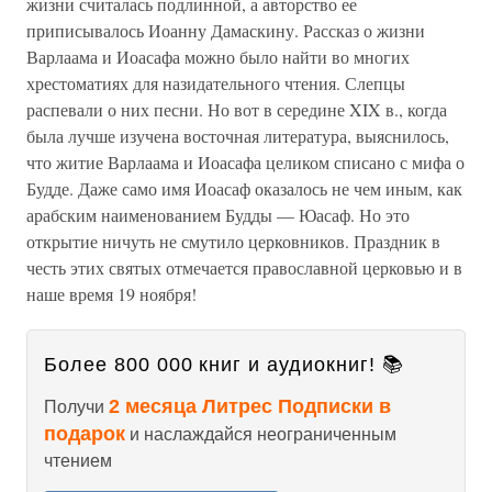
жизни считалась подлинной, а авторство ее
приписывалось Иоанну Дамаскину. Рассказ о жизни
Варлаама и Иоасафа можно было найти во многих
хрестоматиях для назидательного чтения. Слепцы
распевали о них песни. Но вот в середине XIX в., когда
была лучше изучена восточная литература, выяснилось,
что житие Варлаама и Иоасафа целиком списано с мифа о
Будде. Даже само имя Иоасаф оказалось не чем иным, как
арабским наименованием Будды — Юасаф. Но это
открытие ничуть не смутило церковников. Праздник в
честь этих святых отмечается православной церковью и в
наше время 19 ноября!
Более 800 000 книг и аудиокниг! 📚
2 месяца Литрес Подписки в
Получи
подарок
и наслаждайся неограниченным
чтением