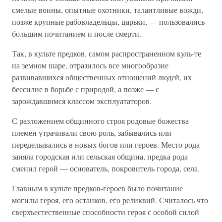
смелые воины, опытные охотники, талантливые вожди,
позже крупные рабовладельцы, царьки, — пользовались
большим почитанием и после смерти.
Так, в культе предков, самом распространенном куль-те
на земном шаре, отразилось все многообразие
развивавшихся общественных отношений людей, их
бессилие в борьбе с природой, а позже — с
зарождавшимся классом эксплуататоров.
С разложением общинного строя родовые божества
племен утрачивали свою роль, забывались или
переделывались в новых богов или героев. Место рода
заняла городская или сельская община, предка рода
сменил герой — основатель, покровитель города, села.
Главным в культе предков-героев было почитание
могилы героя, его останков, его реликвий. Считалось что
сверхъестественные способности героя с особой силой