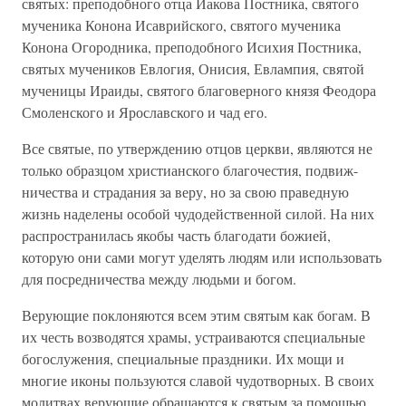
святых: преподобного отца Иакова Постника, святого
мученика Конона Исаврийского, святого мученика
Конона Огородника, преподобного Исихия Постника,
святых мучеников Евлогия, Онисия, Евлампия, святой
мученицы Ираиды, святого благоверного князя Феодора
Смоленского и Ярославского и чад его.
Все святые, по утверждению отцов церкви, являются не
только образцом христианского благочестия, подвиж-
ничества и страдания за веру, но за свою праведную
жизнь наделены особой чудодейственной силой. На них
распространилась якобы часть благодати божией,
которую они сами могут уделять людям или использовать
для посредничества между людьми и богом.
Верующие поклоняются всем этим святым как богам. В
их честь возводятся храмы, устраиваются cпeциальные
богослужения, специальные праздники. Их мощи и
многие иконы пользуются славой чудотворных. В своих
молитвах верующие обращаются к святым за помощью