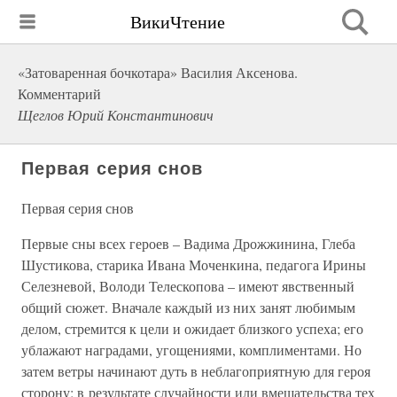
ВикиЧтение
«Затоваренная бочкотара» Василия Аксенова.
Комментарий
Щеглов Юрий Константинович
Первая серия снов
Первая серия снов
Первые сны всех героев – Вадима Дрожжинина, Глеба
Шустикова, старика Ивана Моченкина, педагога Ирины
Селезневой, Володи Телескопова – имеют явственный
общий сюжет. Вначале каждый из них занят любимым
делом, стремится к цели и ожидает близкого успеха; его
ублажают наградами, угощениями, комплиментами. Но
затем ветры начинают дуть в неблагоприятную для героя
сторону; в результате случайности или вмешательства тех