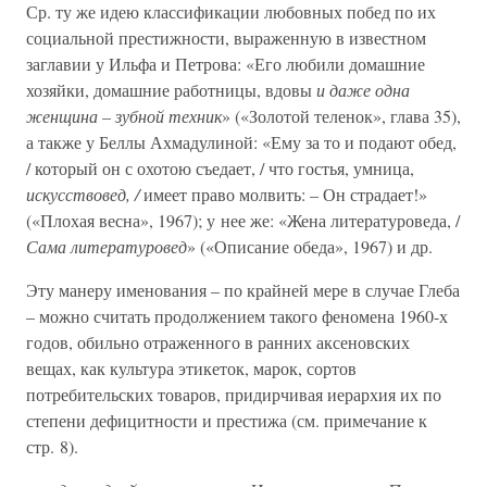
Ср. ту же идею классификации любовных побед по их
социальной престижности, выраженную в известном
заглавии у Ильфа и Петрова: «Его любили домашние
хозяйки, домашние работницы, вдовы
и даже одна
женщина – зубной техник
» («Золотой теленок», глава 35),
а также у Беллы Ахмадулиной: «Ему за то и подают обед,
/ который он с охотою съедает, / что гостья, умница,
искусствовед, /
имеет право молвить: – Он страдает!»
(«Плохая весна», 1967); у нее же: «Жена литературоведа, /
Сама литературовед
» («Описание обеда», 1967) и др.
Эту манеру именования – по крайней мере в случае Глеба
– можно считать продолжением такого феномена 1960-х
годов, обильно отраженного в ранних аксеновских
вещах, как культура этикеток, марок, сортов
потребительских товаров, придирчивая иерархия их по
степени дефицитности и престижа (см. примечание к
стр. 8).