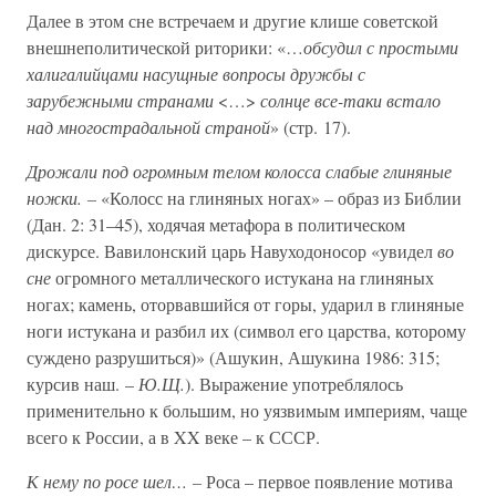
Далее в этом сне встречаем и другие клише советской
внешнеполитической риторики: «…
обсудил с простыми
халигалийцами насущные вопросы дружбы с
зарубежными странами
<…>
солнце все-таки встало
над многострадальной страной
» (стр. 17).
Дрожали под огромным телом колосса слабые глиняные
ножки. –
«Колосс на глиняных ногах» – образ из Библии
(Дан. 2: 31–45), ходячая метафора в политическом
дискурсе. Вавилонский царь Навуходоносор «увидел
во
сне
огромного металлического истукана на глиняных
ногах; камень, оторвавшийся от горы, ударил в глиняные
ноги истукана и разбил их (символ его царства, которому
суждено разрушиться)» (Ашукин, Ашукина 1986: 315;
курсив наш. –
Ю.Щ.
). Выражение употреблялось
применительно к большим, но уязвимым империям, чаще
всего к России, а в XX веке – к СССР.
К нему по росе шел… –
Роса – первое появление мотива