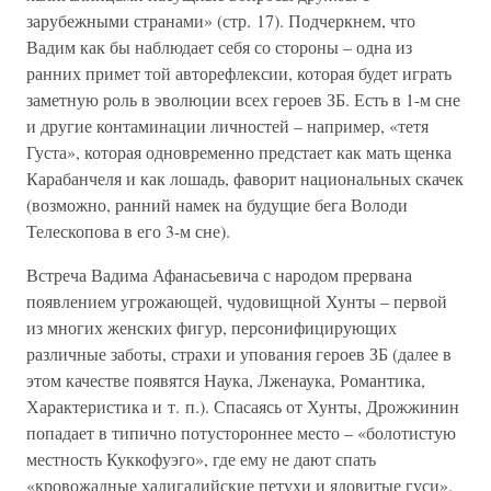
зарубежными странами» (стр. 17). Подчеркнем, что
Вадим как бы наблюдает себя со стороны – одна из
ранних примет той авторефлексии, которая будет играть
заметную роль в эволюции всех героев ЗБ. Есть в 1-м сне
и другие контаминации личностей – например, «тетя
Густа», которая одновременно предстает как мать щенка
Карабанчеля и как лошадь, фаворит национальных скачек
(возможно, ранний намек на будущие бега Володи
Телескопова в его 3-м сне).
Встреча Вадима Афанасьевича с народом прервана
появлением угрожающей, чудовищной Хунты – первой
из многих женских фигур, персонифицирующих
различные заботы, страхи и упования героев ЗБ (далее в
этом качестве появятся Наука, Лженаука, Романтика,
Характеристика и т. п.). Спасаясь от Хунты, Дрожжинин
попадает в типично потустороннее место – «болотистую
местность Куккофуэго», где ему не дают спать
«кровожадные халигалийские петухи и ядовитые гуси».