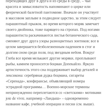
переходящих друг в друга и из среды в среду, – чьи
красота и замысловатость напоминают о цирке или
феерической балетной пантомиме. Вначале он участвует
в массовом заплыве в подводное царство, за этим следует
парашютный прыжок, во время которого моряк замечает
своего двойника, тоже парящего на стропах. Под ногами
парашютиста раскачиваются листья ботанического сада,
сменяют друг друга узоры разноцветных зонтиков; все в
целом завершается безболезненным падением в стог и
долгим сном среди поля, под звездным небом. Вокруг
Глеба все время мелькают другие моряки, проплывают
рыбы, камнем проносится боцман Допекайло. Яркую
артистичность этого сна поддерживает выбор деталей и
лексикона: серебряная дудка боцмана, сигареты
«Серенада», конферансье, объявляющий номера
эстрадной программы… Военно-морские термины
непринужденно переплетаются со «светскими» мотивами
joie de vivre, например «Ландыш» – одновременно
название кафе, учебной операции и песни (см. выше).