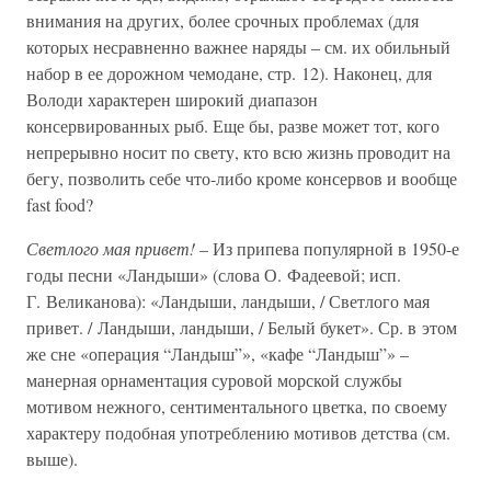
внимания на других, более срочных проблемах (для
которых несравненно важнее наряды – см. их обильный
набор в ее дорожном чемодане, стр. 12). Наконец, для
Володи характерен широкий диапазон
консервированных рыб. Еще бы, разве может тот, кого
непрерывно носит по свету, кто всю жизнь проводит на
бегу, позволить себе что-либо кроме консервов и вообще
fast food?
Светлого мая привет!
– Из припева популярной в 1950-е
годы песни «Ландыши» (слова О. Фадеевой; исп.
Г. Великанова): «Ландыши, ландыши, / Светлого мая
привет. / Ландыши, ландыши, / Белый букет». Ср. в этом
же сне «операция “Ландыш”», «кафе “Ландыш”» –
манерная орнаментация суровой морской службы
мотивом нежного, сентиментального цветка, по своему
характеру подобная употреблению мотивов детства (см.
выше).