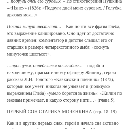
…подруги дней его суровых.
– Из стихотворения Пушкина
«<Няне>» (1826): «Подруга дней моих суровых, / Голубка
дряхлая моя…».
Поспал минут шестьсот…
– Как почти все фразы Глеба,
это выражение клишировано. Оно идет от достаточно
давних времен: комментатор в детстве слышал его от
старших в размере четырехстопного ямба: «соснуть
минуточек шестьсот».
…
проснулся, определился по звездам…
– подобно
находчивому, прагматичному офицеру Жилину, герою
рассказа Л.Н. Толстого «Кавказский пленник» (1872),
который все умеет, никогда не унывает и (пользуясь
выражением Глеба) «умело борется за жизнь»: «Жилин по
звездам примечает, в какую сторону идти…» (глава 5).
ПЕРВЫЙ СОН СТАРИКА МОЧЕНКИНА (стр. 18–19)
Как и в других первых снах, герой в начале сна активно