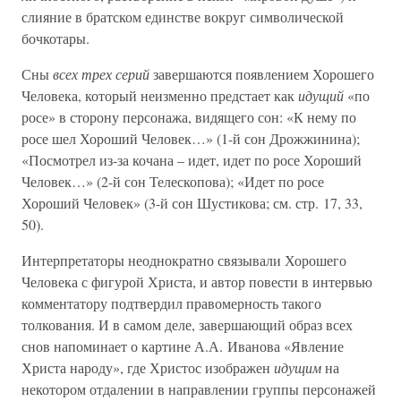
слияние в братском единстве вокруг символической
бочкотары.
Сны
всех трех серий
завершаются появлением Хорошего
Человека, который неизменно предстает как
идущий
«по
росе» в сторону персонажа, видящего сон: «К нему по
росе шел Хороший Человек…» (1-й сон Дрожжинина);
«Посмотрел из-за кочана – идет, идет по росе Хороший
Человек…» (2-й сон Телескопова); «Идет по росе
Хороший Человек» (3-й сон Шустикова; см. стр. 17, 33,
50).
Интерпретаторы неоднократно связывали Хорошего
Человека с фигурой Христа, и автор повести в интервью
комментатору подтвердил правомерность такого
толкования. И в самом деле, завершающий образ всех
снов напоминает о картине А.А. Иванова «Явление
Христа народу», где Христос изображен
идущим
на
некотором отдалении в направлении группы персонажей