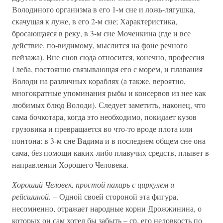
Володиного организма в его 1-м сне и ложь-лягушка,
скачущая к луже, в его 2-м сне; Характеристика,
бросающаяся в реку, в 3-м сне Моченкина (где и все
действие, по-видимому, мыслится на фоне речного
пейзажа). Вне снов сюда относится, конечно, профессия
Глеба, постоянно связывающая его с морем, и плавания
Володи на различных кораблях (а также, вероятно,
многократные упоминания рыбы и консервов из нее как
любимых блюд Володи). Следует заметить, наконец, что
сама бочкотара, когда это необходимо, покидает кузов
грузовика и превращается во что-то вроде плота или
понтона: в 3-м сне Вадима и в последнем общем сне она
сама, без помощи каких-либо плавучих средств, плывет в
направлении Хорошего Человека.
Хороший Человек, простой пахарь с циркулем и
рейсшиной. –
Одной своей стороной эта фигура,
несомненно, отражает народные корни Дрожжинина, о
которых он сам хотел бы забыть – ср. его неловкость по