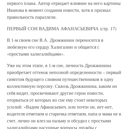
первого плана. Автор отрицает влияние на него картины
Иванова в момент создания повести, хотя и признал
правильность параллели.
ПЕРВЫЙ СОН ВАДИМА АФАНАСЬЕВИЧА (стр. 17)
В 1-м своем сне В.А. Дрожжинин переносится в
любезную его сердцу Халигалию и общается с
«простыми халигалийцами».
Уже на этом этапе, в 1-м сне, личность Дрожжинина
приобретает оттенок неполной определенности – первый
симптом будущего слияния путешественников в одну
коллективную персону. Сквозь Дрожжинина, каким он
себя видит, просвечивают другие герои повести,
оторваться от которых во сне ему стоит некоторых
усилий: «Вадим Афанасьевич, или почти он, нет-нет,
водителя отметаем и старичка отметаем, папа и мама не в
счет, лично он влез на пальму и обсудил с простыми
халигалийцами насущные вопросы дружбы с