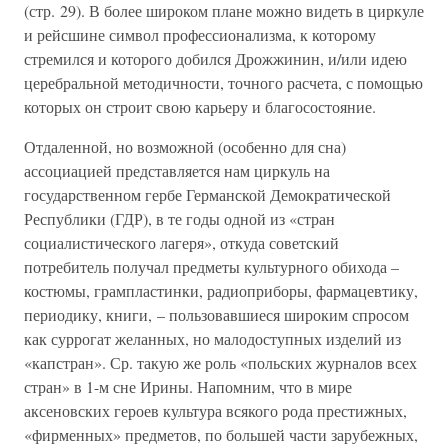
(стр. 29). В более широком плане можно видеть в циркуле
и рейсшине символ профессионализма, к которому
стремился и которого добился Дрожжинин, и/или идею
церебральной методичности, точного расчета, с помощью
которых он строит свою карьеру и благосостояние.
Отдаленной, но возможной (особенно для сна)
ассоциацией представляется нам циркуль на
государственном гербе Германской Демократической
Республики (ГДР), в те годы одной из «стран
социалистического лагеря», откуда советский
потребитель получал предметы культурного обихода –
костюмы, грампластинки, радиоприборы, фармацевтику,
периодику, книги, – пользовавшиеся широким спросом
как суррогат желанных, но малодоступных изделий из
«капстран». Ср. такую же роль «польских журналов всех
стран» в 1-м сне Ирины. Напомним, что в мире
аксеновских героев культура всякого рода престижных,
«фирменных» предметов, по большей части зарубежных,