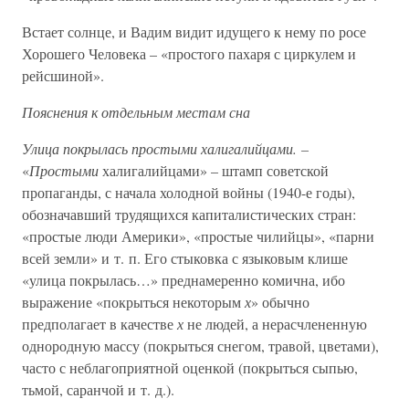
Встает солнце, и Вадим видит идущего к нему по росе
Хорошего Человека – «простого пахаря с циркулем и
рейсшиной».
Пояснения к отдельным местам сна
Улица покрылась простыми халигалийцами. –
«
Простыми
халигалийцами» – штамп советской
пропаганды, с начала холодной войны (1940-е годы),
обозначавший трудящихся капиталистических стран:
«простые люди Америки», «простые чилийцы», «парни
всей земли» и т. п. Его стыковка с языковым клише
«улица покрылась…» преднамеренно комична, ибо
выражение «покрыться некоторым
х
» обычно
предполагает в качестве
х
не людей, а нерасчлененную
однородную массу (покрыться снегом, травой, цветами),
часто с неблагоприятной оценкой (покрыться сыпью,
тьмой, саранчой и т. д.).