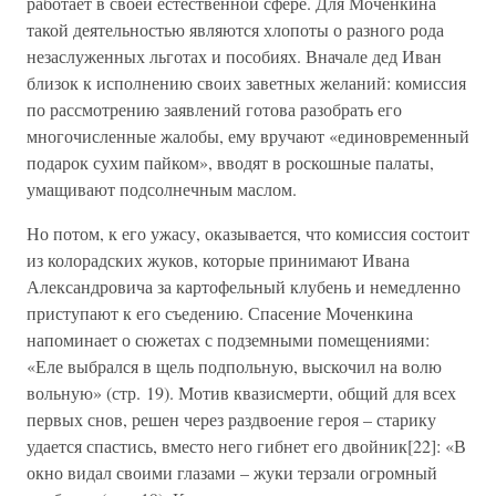
работает в своей естественной сфере. Для Моченкина
такой деятельностью являются хлопоты о разного рода
незаслуженных льготах и пособиях. Вначале дед Иван
близок к исполнению своих заветных желаний: комиссия
по рассмотрению заявлений готова разобрать его
многочисленные жалобы, ему вручают «единовременный
подарок сухим пайком», вводят в роскошные палаты,
умащивают подсолнечным маслом.
Но потом, к его ужасу, оказывается, что комиссия состоит
из колорадских жуков, которые принимают Ивана
Александровича за картофельный клубень и немедленно
приступают к его съедению. Спасение Моченкина
напоминает о сюжетах с подземными помещениями:
«Еле выбрался в щель подпольную, выскочил на волю
вольную» (стр. 19). Мотив квазисмерти, общий для всех
первых снов, решен через раздвоение героя – старику
удается спастись, вместо него гибнет его двойник[22]: «В
окно видал своими глазами – жуки терзали огромный