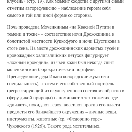
клубень» (стр. 19). Как момент сходства с другими снами
отметим авторефлексию – наблюдение героем себя
самого в той или иной форме со стороны.
Ночь проведена Моченкиным «на Квасной Путяти в
темени и тоске» – соответствие ночи Дрожжинина в
болотистой местности Куккофуэго и ночи Шустикова в
стоге сена. На месте дрожжининских ядовитых гусей и
кровожадных халигалийских петухов фигурирует
«ложный крокодил», из чьей кожи был некогда сшит
моченкинский бюрократический портфель.
Преследующие деда Ивана колорадские жуки (его
специальность), а затем и его собственный портфель
(регрессирующий из окультуренного состояния обратно в
сферу дикой природы) напоминают о тех сюжетах, где
«дичают», покидают героя, восстают против его власти
предметы его ближайшего окружения – личные вещи,
инструменты, животные (ср. «Федорино горе»
Чуковского (1926)). Такого рода мстительных,