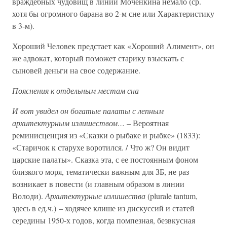
враждебных чудовищ в линии Моченкина немало (ср.
хотя бы огромного барана во 2-м сне или Характеристику
в 3-м).
Хороший Человек предстает как «Хороший Алимент», он
же адвокат, который поможет старику взыскать с
сыновей деньги на свое содержание.
Пояснения к отдельным местам сна
И вот увидел он богатые палаты с лепным
архитектурным излишеством…
– Вероятная
реминисценция из «Сказки о рыбаке и рыбке» (1833):
«Старичок к старухе воротился. / Что ж? Он видит
царские палаты». Сказка эта, с ее постоянным фоном
близкого моря, тематически важным для ЗБ, не раз
возникает в повести (и главным образом в линии
Володи).
Архитектурные излишества
(plurale tantum,
здесь в ед.ч.) – ходячее клише из дискуссий и статей
середины 1950-х годов, когда помпезная, безвкусная