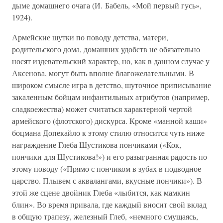
дыме домашнего очага (И. Бабель, «Мой первый гусь»,
1924).
Армейские шутки по поводу детства, матери,
родительского дома, домашних удобств не обязательно
носят издевательский характер, но, как в данном случае у
Аксенова, могут быть вполне благожелательными. В
широком смысле игра в детство, шуточное приписывание
закаленным бойцам инфантильных атрибутов (например,
сладкоежества) может считаться характерной чертой
армейского (флотского) дискурса. Кроме «манной каши»
боцмана Допекайло к этому стилю относится чуть ниже
награждение Глеба Шустикова пончиками («Кок,
пончики для Шустикова!») и его разыгранная радость по
этому поводу («Прямо с пончиком в зубах в подводное
царство. Плывем с аквалангами, вкусные пончики»). В
этой же сцене двойник Глеба «лыбится, как мамкин
блин». Во время привала, где каждый вносит свой вклад
в общую трапезу, железный Глеб, «немного смущаясь,