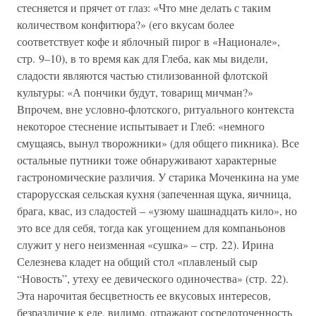
стесняется и прячет от глаз: «Что мне делать с таким
количеством конфитюра?» (его вкусам более
соответствует кофе и яблочный пирог в «Национале»,
стр. 9–10), в то время как для Глеба, как мы видели,
сладости являются частью стилизованной флотской
культуры: «А пончики будут, товарищ мичман?»
Впрочем, вне условно-флотского, ритуального контекста
некоторое стеснение испытывает и Глеб: «немного
смущаясь, вынул творожники» (для общего пикника). Все
остальные путники тоже обнаруживают характерные
гастрономические различия. У старика Моченкина на уме
старорусская сельская кухня (запеченная щука, яичница,
брага, квас, из сладостей – «узюму шашнадцать кило», но
это все для себя, тогда как угощением для компаньонов
служит у него неизменная «сушка» – стр. 22). Ирина
Селезнева кладет на общий стол «плавленый сыр
“Новость”, утеху ее девического одиночества» (стр. 22).
Эта нарочитая бесцветность ее вкусовых интересов,
безразличие к еде, видимо, отражают сосредоточенность