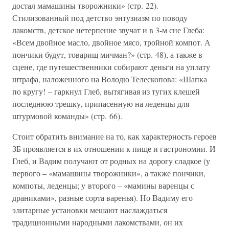
достал мамашины творожники» (стр. 22).
Стилизованный под детство энтузиазм по поводу
лакомств, детское нетерпение звучат и в 3-м сне Глеба:
«Всем двойное масло, двойное мясо, тройной компот. А
пончики будут, товарищ мичман?» (стр. 48), а также в
сцене, где путешественники собирают деньги на уплату
штрафа, наложенного на Володю Телескопова: «Шапка
по кругу! – гаркнул Глеб, вытягивая из тугих клешей
последнюю трешку, припасенную на леденцы для
штурмовой команды» (стр. 66).
Стоит обратить внимание на то, как характерность героев
ЗБ проявляется в их отношении к пище и гастрономии. И
Глеб, и Вадим получают от родных на дорогу сладкое (у
первого – «мамашины творожники», а также пончики,
компоты, леденцы; у второго – «мамины варенцы с
драниками», разные сорта варенья). Но Вадиму его
элитарные установки мешают наслаждаться
традиционными народными лакомствами, он их