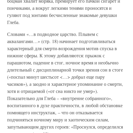
боцман хвалит моряка, премирует его пачкой сигарет и
пончиками, а вокруг легкими тенями проносятся и
гуляют под зонтами бесчисленные знакомые девушки
Глеба.
Словами «…в подводное царство. Плывем с
аквалангами…» (стр. 18) начинает подготавливаться
характерный для смерти-возрождения мотив спуска в
нижние сферы. К этому добавляются: прыжок с
парашютом, падение в стог, ночное время и необычно
длительный с дисциплинарной точки зрения сон в стоге
(«поспал минут шестьсот <…> добрал еще пару
часиков»), а заодно и характерное упоминание о смерти,
хотя и отрицаемой («от сна никто не умер»).
Показательно для Глеба – «внутренне собранного»,
воспитанного в духе практичности, в любой обстановке
помнящего инструктаж, – что он отказывается
подчиняться ночному миру и хаотическим силам,
запутывающим других героев: «Проснулся, определился