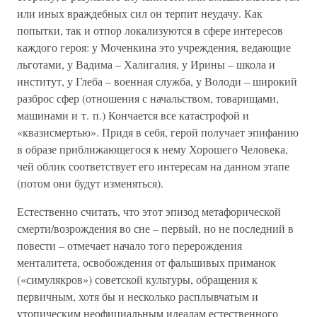
или иных враждебных сил он терпит неудачу. Как
попытки, так и отпор локализуются в сфере интересов
каждого героя: у Моченкина это учреждения, ведающие
льготами, у Вадима – Халигалия, у Ирины – школа и
институт, у Глеба – военная служба, у Володи – широкий
разброс сфер (отношения с начальством, товарищами,
машинами и т. п.) Кончается все катастрофой и
«квазисмертью». Придя в себя, герой получает эпифанию
в образе приближающегося к нему Хорошего Человека,
чей облик соответствует его интересам на данном этапе
(потом они будут изменяться).
Естественно считать, что этот эпизод метафорической
смерти/возрождения во сне – первый, но не последний в
повести – отмечает начало того перерождения
менталитета, освобождения от фальшивых приманок
(«симулякров») советской культуры, обращения к
первичным, хотя бы и несколько расплывчатым и
утопическим неофициальным идеалам естественного