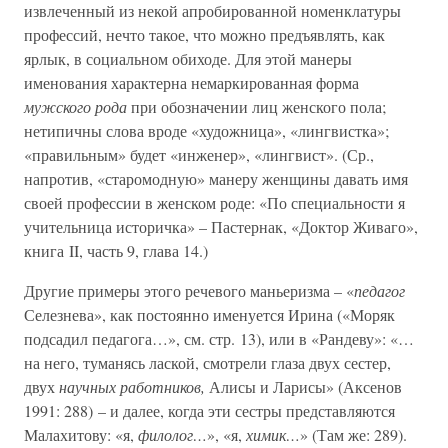
извлеченный из некой апробированной номенклатуры
профессий, нечто такое, что можно предъявлять, как
ярлык, в социальном обиходе. Для этой манеры
именования характерна немаркированная форма
мужского рода
при обозначении лиц женского пола;
нетипичны слова вроде «художница», «лингвистка»;
«правильным» будет «инженер», «лингвист». (Ср.,
напротив, «старомодную» манеру женщины давать имя
своей профессии в женском роде: «По специальности я
учительница историчка» – Пастернак, «Доктор Живаго»,
книга II, часть 9, глава 14.)
Другие примеры этого речевого маньеризма – «
педагог
Селезнева», как постоянно именуется Ирина («Моряк
подсадил педагога…», см. стр. 13), или в «Рандеву»: «…
на него, туманясь лаской, смотрели глаза двух сестер,
двух
научных работников,
Алисы и Ларисы» (Аксенов
1991: 288) – и далее, когда эти сестры представляются
Малахитову: «я,
филолог…
», «я,
химик…
» (Там же: 289).