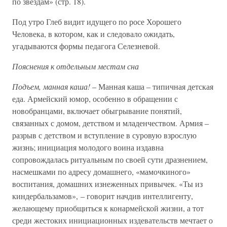
по звездам» (стр. 18).
Под утро Глеб видит идущего по росе Хорошего
Человека, в котором, как и следовало ожидать,
угадываются формы педагога Селезневой.
Пояснения к отдельным местам сна
Подъем, манная каша!
– Манная каша – типичная детская
еда. Армейский юмор, особенно в обращении с
новобранцами, включает обыгрывание понятий,
связанных с домом, детством и младенчеством. Армия –
разрыв с детством и вступление в суровую взрослую
жизнь; инициация молодого воина издавна
сопровождалась ритуальным по своей сути дразнением,
насмешками по адресу домашнего, «мамочкиного»
воспитания, домашних изнеженных привычек. «Ты из
киндербальзамов», – говорит начдив интеллигенту,
желающему приобщиться к конармейской жизни, а тот
среди жестоких инициационных издевательств мечтает о