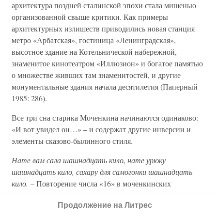
архитектура поздней сталинской эпохи стала мишенью
организованной свыше критики. Как примеры
архитектурных излишеств приводились новая станция
метро «Арбатская», гостиница «Ленинградская»,
высотное здание на Котельнической набережной,
знаменитое кинотеатром «Иллюзион» и богатое памятью
о множестве живших там знаменитостей, и другие
монументальные здания начала десятилетия (Паперный
1985: 286).
Все три сна старика Моченкина начинаются одинаково:
«И вот увидел он…» – и содержат другие инверсии и
элементы сказово-былинного стиля.
Нате вам сала шашнадцать кило, нате урюку
шашнадцать кило, сахару для самогонки шашнадцать
кило. –
Повторение числа «16» в моченкинских
вычислениях отражает старые корни его мышления
Продолжение на Литрес
(традиционная мера
пуд
равнялась 16 кг), а также придает