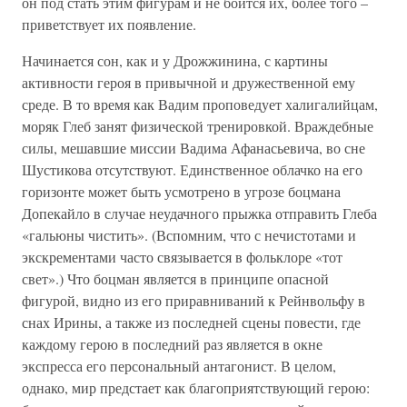
он под стать этим фигурам и не боится их, более того –
приветствует их появление.
Начинается сон, как и у Дрожжинина, с картины
активности героя в привычной и дружественной ему
среде. В то время как Вадим проповедует халигалийцам,
моряк Глеб занят физической тренировкой. Враждебные
силы, мешавшие миссии Вадима Афанасьевича, во сне
Шустикова отсутствуют. Единственное облачко на его
горизонте может быть усмотрено в угрозе боцмана
Допекайло в случае неудачного прыжка отправить Глеба
«гальюны чистить». (Вспомним, что с нечистотами и
экскрементами часто связывается в фольклоре «тот
свет».) Что боцман является в принципе опасной
фигурой, видно из его приравниваний к Рейнвольфу в
снах Ирины, а также из последней сцены повести, где
каждому герою в последний раз является в окне
экспресса его персональный антагонист. В целом,
однако, мир предстает как благоприятствующий герою: