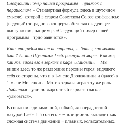
Следующий номер нашей программы – прыжок с
парашютом.
– Стандартная формула (здесь в шуточном
смысле), которой в старом Советском Союзе конферансье
(ведущий) эстрадного концерта объявлял следующее
выступление, например: «Следующий номер нашей
программы – трио баянистов».
Кто это рядом висит на стропах, лыбится, как мамкин
блин? А, это Шустиков Глеб, растущий моряк. Как же,
как же, видел его в зеркале в кафе
«
Ландыш». –
Мы
видим здесь то же раздвоение персоны героя, видящего
себя со стороны, что и в 1-м сне Дрожжинина и (далее) в
1-м сне Моченкина. Мотив зеркала играет ту же роль.
Лыбиться
– улично-жаргонный вариант глагола
«улыбаться».
В согласии с динамичной, гибкой, жизнерадостной
натурой Глеба 1-й сон его композиционно выглядит как
сложная система движений – плавных, колыхательных,