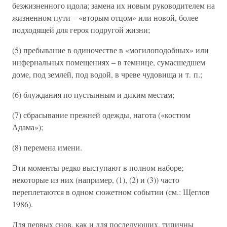
безжизненного идола; замена их новым руководителем на
жизненном пути – «вторым отцом» или новой, более
подходящей для героя подругой жизни;
(5) пребывание в одиночестве в «могилоподобных» или
инфернальных помещениях – в темнице, сумасшедшем
доме, под землей, под водой, в чреве чудовища и т. п.;
(6) блуждания по пустынным и диким местам;
(7) сбрасывание прежней одежды, нагота («костюм
Адама»);
(8) перемена имени.
Эти моменты редко выступают в полном наборе;
некоторые из них (например, (1), (2) и (3)) часто
переплетаются в одном сюжетном событии (см.: Щеглов
1986).
Для первых снов, как и для последующих, типичны