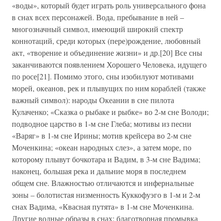
«воды», который будет играть роль универсального фона
в снах всех персонажей. Вода, пребывание в ней –
многозначный символ, имеющий широкий спектр
коннотаций, среди которых (пере)рождение, любовный
акт, «творение и объединение жизни» и др.[20] Все сны
заканчиваются появлением Хорошего Человека, идущего
по росе[21]. Помимо этого, сны изобилуют мотивами
морей, океанов, рек и плывущих по ним кораблей (также
важный символ): народы Океании в сне пилота
Кулаченко; «Сказка о рыбаке и рыбке» во 2-м сне Володи;
подводное царство в 1-м сне Глеба; мотивы из песни
«Варяг» в 1-м сне Ирины; мотив крейсера во 2-м сне
Моченкина; «океан народных слез», а затем море, по
которому плывут бочкотара и Вадим, в 3-м сне Вадима;
наконец, большая река и дальние моря в последнем
общем сне. Влажностью отличаются и инфернальные
зоны – болотистая низменность Куккофуэго в 1-м и 2-м
снах Вадима, «Квасная путята» в 1-м сне Моченкина.
Другие водные образы в снах: благотворная промывка