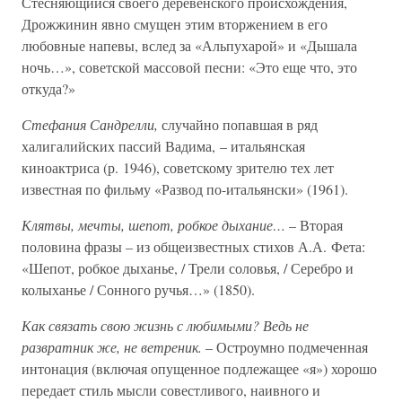
Стесняющийся своего деревенского происхождения,
Дрожжинин явно смущен этим вторжением в его
любовные напевы, вслед за «Альпухарой» и «Дышала
ночь…», советской массовой песни: «Это еще что, это
откуда?»
Стефания Сандрелли,
случайно попавшая в ряд
халигалийских пассий Вадима, – итальянская
киноактриса (р. 1946), советскому зрителю тех лет
известная по фильму «Развод по-итальянски» (1961).
Клятвы, мечты, шепот, робкое дыхание…
– Вторая
половина фразы – из общеизвестных стихов А.А. Фета:
«Шепот, робкое дыханье, / Трели соловья, / Серебро и
колыханье / Сонного ручья…» (1850).
Как связать свою жизнь с любимыми? Ведь не
развратник же, не ветреник.
– Остроумно подмеченная
интонация (включая опущенное подлежащее «я») хорошо
передает стиль мысли совестливого, наивного и