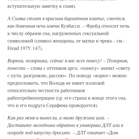
вступительную заметку к снам).
А Симка стоит в красном бархатном платье, смеется,
как доменная печь имени Кузбасса. –
Фрейд относит печь
к числу образов сна, нагруженных сексуальной
символикой (символ женщины, ее матки и чрева – см.:
Freud 1975: 147).
Ворюги, позорники, сейчас я вас всех понесу! – Позорник,
понести
– слова с оттенком арго; «понесу» значит «смету
с пути, разгромлю, рассею». По поводу «ворюг» можно
предположить, что Володя не имеет иллюзий
относительно честности работников
райпотребкооперации (ср. его страхи в конце этого сна,
что и его подруга Серафима проворуется).
Как раз меня и вынесли, а мимо дружина шла. –
Доставьте молодчика обратно в универмаг ДЛТ или в
огороде под капусту бросьте. – ДЛТ
означает «Дом