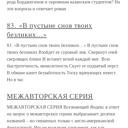
рода Борджигинов и скромным казанским студентом? На
эти вопросы и отвечает роман
83. «В пустыне снов твоих
безликих…»
83. «В пустыне снов твоих безликих…» В пустыне снов
твоих безликих Взойдет ее суровый лик. Сверкнут очей
сверлящих блики И встанет вехой каждый миг. Всю
быстротечность, мимолетность Скует ее подъятый перст.
В обмане канет беззаботность Тоску врачующих невест.
Но в час
МЕЖАВТОРСКАЯ СЕРИЯ
МЕЖАВТОРСКАЯ СЕРИЯ Всезнающий Яндекс в ответ
на запрос о межавторских сериях выбрасывает десятки
названий – но связанных только с англо-американской
фантастикой. Что не вызывает удивления, так как