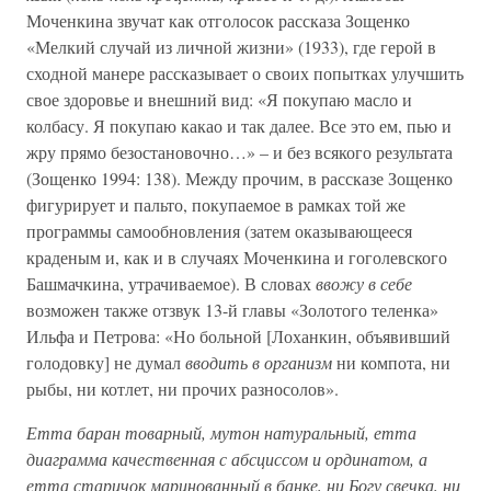
Моченкина звучат как отголосок рассказа Зощенко
«Мелкий случай из личной жизни» (1933), где герой в
сходной манере рассказывает о своих попытках улучшить
свое здоровье и внешний вид: «Я покупаю масло и
колбасу. Я покупаю какао и так далее. Все это ем, пью и
жру прямо безостановочно…» – и без всякого результата
(Зощенко 1994: 138). Между прочим, в рассказе Зощенко
фигурирует и пальто, покупаемое в рамках той же
программы самообновления (затем оказывающееся
краденым и, как и в случаях Моченкина и гоголевского
Башмачкина, утрачиваемое). В словах
ввожу в себе
возможен также отзвук 13-й главы «Золотого теленка»
Ильфа и Петрова: «Но больной [Лоханкин, объявивший
голодовку] не думал
вводить в организм
ни компота, ни
рыбы, ни котлет, ни прочих разносолов».
Етта баран товарный, мутон натуральный, етта
диаграмма качественная с абсциссом и ординатом, а
етта старичок маринованный в банке, ни Богу свечка, ни