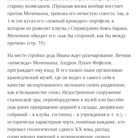
старику возмездием. (Прошлая жизнь вообще восстает
против Моченкина, тревожа его нечистую совесть: так, в
1-м сне кусал его «ложный крокодил» портфеля, в
котором он развозит кляузы.) Справедливо боясь барана,
Моченкин обходит его «как бы стороной, как бы между
прочим» (стр. 35).
На месте стройки деда Ивана ждет разочарование. Вечная
«немезида» Моченкина, Андрон Лукич Фефелов,
преграждает ему вход. В его пальто ныне организован
краеведческий музей, где он видит и самого себя в
качестве заспиртованного экспоната (опять раздвоение,
как в большинстве снов). Недостроенное сооружение
сталинской эры, переоборудуемое в музей или бассейн
(как ранее превращение церквей в склады, дворянских
собраний – в клубы, гостиниц – в учреждения и т. п.), –
исторически характерная черта, понятная каждому, кто
пережил геологические сдвиги XX века, распад
одряхлевших империй и возникновение «новых