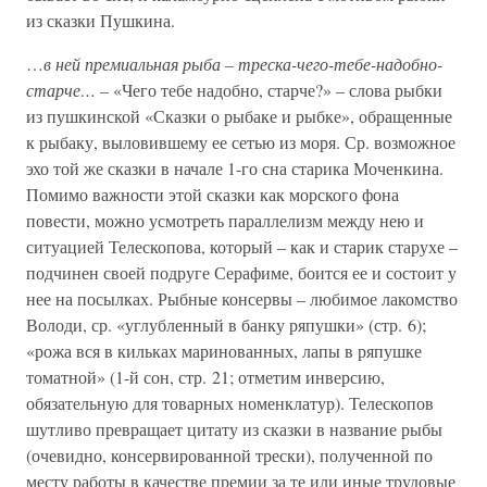
из сказки Пушкина.
…
в ней премиальная рыба – треска-чего-тебе-надобно-
старче…
– «Чего тебе надобно, старче?» – слова рыбки
из пушкинской «Сказки о рыбаке и рыбке», обращенные
к рыбаку, выловившему ее сетью из моря. Ср. возможное
эхо той же сказки в начале 1-го сна старика Моченкина.
Помимо важности этой сказки как морского фона
повести, можно усмотреть параллелизм между нею и
ситуацией Телескопова, который – как и старик старухе –
подчинен своей подруге Серафиме, боится ее и состоит у
нее на посылках. Рыбные консервы – любимое лакомство
Володи, ср. «углубленный в банку ряпушки» (стр. 6);
«рожа вся в кильках маринованных, лапы в ряпушке
томатной» (1-й сон, стр. 21; отметим инверсию,
обязательную для товарных номенклатур). Телескопов
шутливо превращает цитату из сказки в название рыбы
(очевидно, консервированной трески), полученной по
месту работы в качестве премии за те или иные трудовые