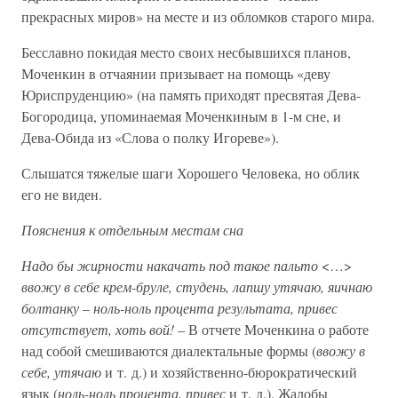
прекрасных миров» на месте и из обломков старого мира.
Бесславно покидая место своих несбывшихся планов,
Моченкин в отчаянии призывает на помощь «деву
Юриспруденцию» (на память приходят пресвятая Дева-
Богородица, упоминаемая Моченкиным в 1-м сне, и
Дева-Обида из «Слова о полку Игореве»).
Слышатся тяжелые шаги Хорошего Человека, но облик
его не виден.
Пояснения к отдельным местам сна
Надо бы жирности накачать под такое пальто
<…>
ввожу в себе крем-бруле, студень, лапшу утячаю, яичнаю
болтанку – ноль-ноль процента результата, привес
отсутствует, хоть вой!
– В отчете Моченкина о работе
над собой смешиваются диалектальные формы (
ввожу в
себе, утячаю
и т. д.) и хозяйственно-бюрократический
язык (
ноль-ноль процента, привес
и т. д.). Жалобы