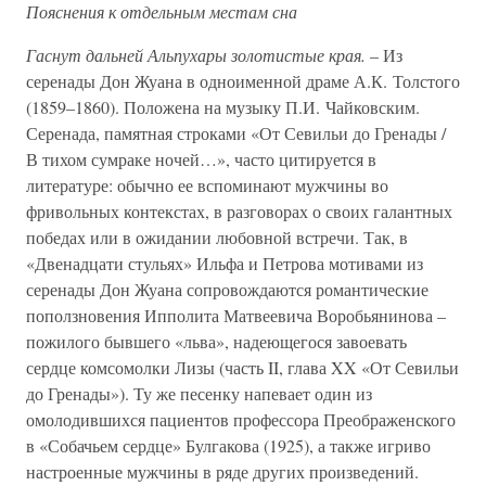
Пояснения к отдельным местам сна
Гаснут дальней Альпухары золотистые края.
– Из
серенады Дон Жуана в одноименной драме А.К. Толстого
(1859–1860). Положена на музыку П.И. Чайковским.
Серенада, памятная строками «От Севильи до Гренады /
В тихом сумраке ночей…», часто цитируется в
литературе: обычно ее вспоминают мужчины во
фривольных контекстах, в разговорах о своих галантных
победах или в ожидании любовной встречи. Так, в
«Двенадцати стульях» Ильфа и Петрова мотивами из
серенады Дон Жуана сопровождаются романтические
поползновения Ипполита Матвеевича Воробьянинова –
пожилого бывшего «льва», надеющегося завоевать
сердце комсомолки Лизы (часть II, глава XX «От Севильи
до Гренады»). Ту же песенку напевает один из
омолодившихся пациентов профессора Преображенского
в «Собачьем сердце» Булгакова (1925), а также игриво
настроенные мужчины в ряде других произведений.