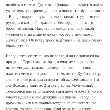
подбитым глазом. Для этого «фонаря» он пытается найти
уважительную причину, причем поиск этот буквализован
– Володя шарит в карманах, вытаскивая оттуда всякую
рухлядь, в которой отражается беспорядочность его
бродячей жизни. Наконец он находит за подкладкой
«маленькую завалящую ложь»: «А это у меня еще с
Даугавпилса. Об бухту троса зацепился и на ящик глазом
упал» (стр. 32).
Володиному объяснению не верят, и он не допущен на
праздник Серафимы, которая, к вящему его унижению,
имеет монументальные размеры: «стоит в красном
платье, смеется, как доменная печь имени Кузбасса» (ср.
аналогичные размеры станка и той же Серафимы в 1-м
сне Володи, пальто во 2-м сне старика Моченкина).
Телескопов пытается храбриться и даже угрожать, но его
уносят идущие мимо дружинники (члены «народной
дружины», как назывались тогдашние общественные
группы по охране порядка). При этом, как и герои