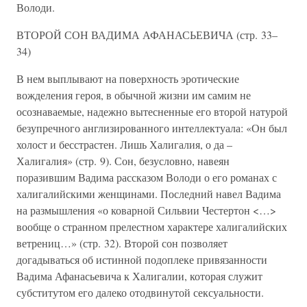
Володи.
ВТОРОЙ СОН ВАДИМА АФАНАСЬЕВИЧА (стр. 33–
34)
В нем выплывают на поверхность эротические
вожделения героя, в обычной жизни им самим не
осознаваемые, надежно вытесненные его второй натурой
безупречного англизированного интеллектуала: «Он был
холост и бесстрастен. Лишь Халигалия, о да –
Халигалия» (стр. 9). Сон, безусловно, навеян
поразившим Вадима рассказом Володи о его романах с
халигалийскими женщинами. Последний навел Вадима
на размышления «о коварной Сильвии Честертон <…>
вообще о странном прелестном характере халигалийских
ветрениц…» (стр. 32). Второй сон позволяет
догадываться об истинной подоплеке привязанности
Вадима Афанасьевича к Халигалии, которая служит
субститутом его далеко отодвинутой сексуальности.