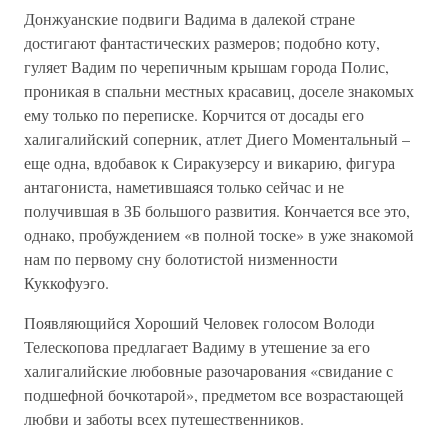
Донжуанские подвиги Вадима в далекой стране
достигают фантастических размеров; подобно коту,
гуляет Вадим по черепичным крышам города Полис,
проникая в спальни местных красавиц, доселе знакомых
ему только по переписке. Корчится от досады его
халигалийский соперник, атлет Диего Моментальный –
еще одна, вдобавок к Сиракузерсу и викарию, фигура
антагониста, наметившаяся только сейчас и не
получившая в ЗБ большого развития. Кончается все это,
однако, пробуждением «в полной тоске» в уже знакомой
нам по первому сну болотистой низменности
Куккофуэго.
Появляющийся Хороший Человек голосом Володи
Телескопова предлагает Вадиму в утешение за его
халигалийские любовные разочарования «свидание с
подшефной бочкотарой», предметом все возрастающей
любви и заботы всех путешественников.