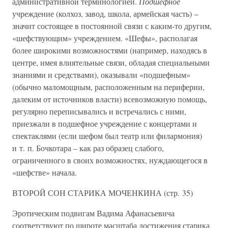
административной терминологией.
Подшефное
учреждение (колхоз, завод, школа, армейская часть) –
значит состоящее в постоянной связи с каким-то другим,
«шефствующим» учреждением. «Шефы», располагая
более широкими возможностями (например, находясь в
центре, имея влиятельные связи, обладая специальными
знаниями и средствами), оказывали «подшефным»
(обычно маломощным, расположенным на периферии,
далеким от источников власти) всевозможную помощь,
регулярно переписывались и встречались с ними,
приезжали в подшефное учреждение с концертами и
спектаклями (если шефом был театр или филармония)
и т. п. Бочкотара – как раз образец слабого,
ограниченного в своих возможностях, нуждающегося в
«шефстве» начала.
ВТОРОЙ СОН СТАРИКА МОЧЕНКИНА (стр. 35)
Эротическим подвигам Вадима Афанасьевича
соответствуют по широте масштаба достижения старика