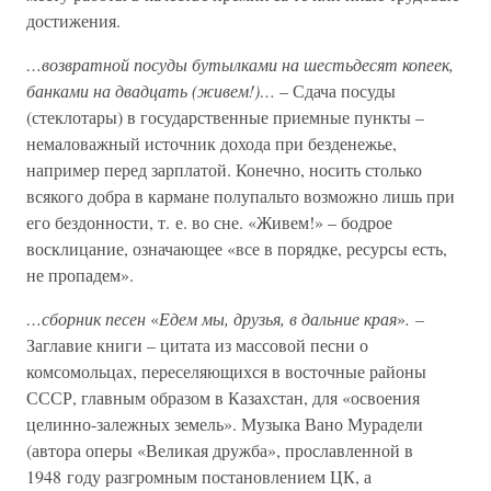
достижения.
…возвратной посуды бутылками на шестьдесят копеек,
банками на двадцать (живем!)…
– Сдача посуды
(стеклотары) в государственные приемные пункты –
немаловажный источник дохода при безденежье,
например перед зарплатой. Конечно, носить столько
всякого добра в кармане полупальто возможно лишь при
его бездонности, т. е. во сне. «Живем!» – бодрое
восклицание, означающее «все в порядке, ресурсы есть,
не пропадем».
…сборник песен
«
Едем мы, друзья, в дальние края
»
. –
Заглавие книги – цитата из массовой песни о
комсомольцах, переселяющихся в восточные районы
СССР, главным образом в Казахстан, для «освоения
целинно-залежных земель». Музыка Вано Мурадели
(автора оперы «Великая дружба», прославленной в
1948 году разгромным постановлением ЦК, а