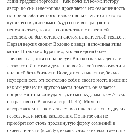
ленинградской торговли». Как пояснил комментатору
автор, во сне Телескопова проявляется его озабоченность
историей собственного появления на свет: то ли кто-то
купил его в универмаге (куда его и возвращают за
ненужностью), то ли, в соответствии с известной
легендой, он был оставлен аистом на капустной грядке…
Первая версия сводит Володю к вещи, напоминая этим
мотив Пиноккио-Буратино; вторая версия более
«человечна», хотя и она рисует Володю как младенца и
легковеса. И в самом деле, при всей своей невесомости и
внешней беззаботности Володя испытывает глубокую
неуверенность относительно себя и своего места в жизни:
как мы узнаем из другого места повести, он задается
вопросами типа «откуда мы, кто мы, куда мы идем?» (см.
его разговор с Вадимом, стр. 44–45). Моменты
авторефлексии, как мы знаем, возникают и в снах других
героев, как и мотив раздвоения. Но нигде они не
приобретают столь продвинутую форму сомнений в
своей личности (identity), какая с самого начала имеется у