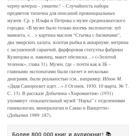
черту кочерга – узнаете? –
Случайность набора
предметов типична для описаний провинциальных
музеев. Ср. у Ильфа и Петрова о музее среднеазиатского
городка: «В музее было только восемь экспонатов: зуб
мамонта, <…> картина маслом “Стычка с басмачами”,
два эмирских халата, золотая рыбка в аквариуме, витрина
с засушенной саранчой, фарфоровая статуэтка фабрики
Кузнецова и, наконец, макет обелиска…» («Золотой
теленок», глава 31). Музеи, где – почти как в ЗБ –
главными экспонатами были скелет и несколько
диаграмм, были реальностью (см., например:
Идзон М.
«Дядя Санпросвет идет…» // Огонек. 1930. 10 марта. № 7.
С. 13). В рассказе Добычина «Хиромантия» (1931)
упомянут «показательный музей “Наука” с отделениями
гинекологии, минералогии и Сакко и Ванцетти»
(Добычин 1989: 187).
Более 800 000 книг и аудиокниг! 📚