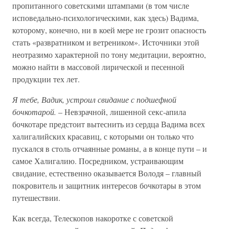
пропитанного советскими штампами (в том числе
исповедально-психологическими, как здесь) Вадима,
которому, конечно, ни в коей мере не грозит опасность
стать «развратником и ветреником». Источники этой
неотразимо характерной по тону медитации, вероятно,
можно найти в массовой лирической и песенной
продукции тех лет.
Я тебе, Вадик, устроил свидание с подшефной
бочкотарой.
– Невзрачной, лишенной секс-апила
бочкотаре предстоит вытеснить из сердца Вадима всех
халигалийских красавиц, с которыми он только что
пускался в столь отчаянные романы, а в конце пути – и
самое Халигалию. Посредником, устраивающим
свидание, естественно оказывается Володя – главный
покровитель и защитник интересов бочкотары в этом
путешествии.
Как всегда, Телескопов накоротке с советской