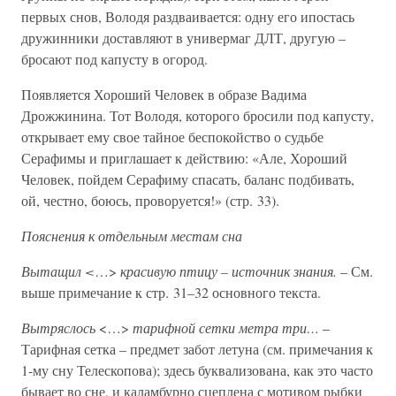
первых снов, Володя раздваивается: одну его ипостась
дружинники доставляют в универмаг ДЛТ, другую –
бросают под капусту в огород.
Появляется Хороший Человек в образе Вадима
Дрожжинина. Тот Володя, которого бросили под капусту,
открывает ему свое тайное беспокойство о судьбе
Серафимы и приглашает к действию: «Але, Хороший
Человек, пойдем Серафиму спасать, баланс подбивать,
ой, честно, боюсь, проворуется!» (стр. 33).
Пояснения к отдельным местам сна
Вытащил <
…>
красивую птицу – источник знания.
– См.
выше примечание к стр. 31–32 основного текста.
Вытряслось
<…>
тарифной сетки метра три…
–
Тарифная сетка – предмет забот летуна (см. примечания к
1-му сну Телескопова); здесь буквализована, как это часто
бывает во сне, и каламбурно сцеплена с мотивом рыбки