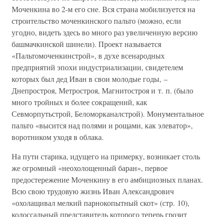
Моченкина во 2-м его сне. Вся страна мобилизуется на
строительство моченкинского пальто (можно, если
угодно, видеть здесь во много раз увеличенную версию
башмачкинской шинели). Проект называется
«Пальтомоченкинстрой», в духе всенародных
предприятий эпохи индустриализации, свидетелем
которых был дед Иван в свои молодые годы, –
Днепростроя, Метростроя, Магнитостроя и т. п. (было
много тройных и более сокращений, как
Севморпутьстрой, Беломорканалстрой). Монументальное
пальто «высится над полями и рощами, как элеватор»,
воротником уходя в облака.
На пути старика, идущего на примерку, возникает столь
же огромный «неохолощенный баран», первое
предостережение Моченкину в его амбициозных планах.
Всю свою трудовую жизнь Иван Александрович
«охолащивал мелкий парнокопытный скот» (стр. 10),
колоссальный представитель которого теперь грозит