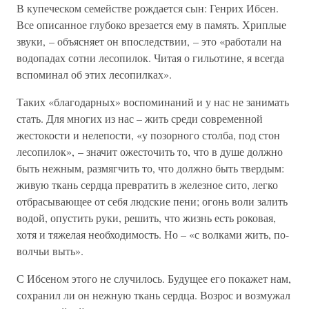
В купеческом семействе рождается сын: Генрих Ибсен.
Все описанное глубоко врезается ему в память. Хриплые
звуки, – объясняет он впоследствии, – это «работали на
водопадах сотни лесопилок. Читая о гильотине, я всегда
вспоминал об этих лесопилках».
Таких «благодарных» воспоминаний и у нас не занимать
стать. Для многих из нас – жить среди современной
жестокости и нелепости, «у позорного столба, под стон
лесопилок», – значит ожесточить то, что в душе должно
быть нежным, размягчить то, что должно быть твердым:
живую ткань сердца превратить в железное сито, легко
отбрасывающее от себя людские пени; огонь воли залить
водой, опустить руки, решить, что жизнь есть роковая,
хотя и тяжелая необходимость. Но – «с волками жить, по-
волчьи выть».
С Ибсеном этого не случилось. Будущее его покажет нам,
сохранил ли он нежную ткань сердца. Возрос и возмужал