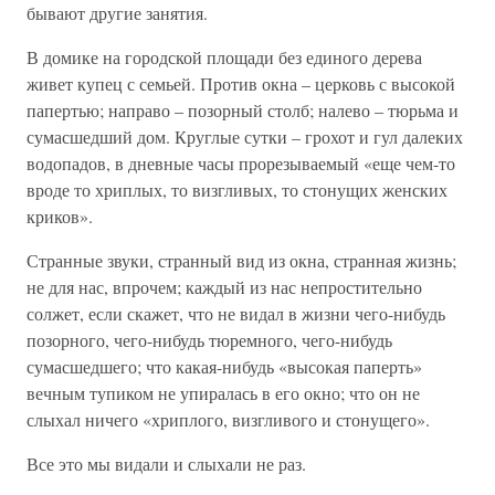
бывают другие занятия.
В домике на городской площади без единого дерева
живет купец с семьей. Против окна – церковь с высокой
папертью; направо – позорный столб; налево – тюрьма и
сумасшедший дом. Круглые сутки – грохот и гул далеких
водопадов, в дневные часы прорезываемый «еще чем-то
вроде то хриплых, то визгливых, то стонущих женских
криков».
Странные звуки, странный вид из окна, странная жизнь;
не для нас, впрочем; каждый из нас непростительно
солжет, если скажет, что не видал в жизни чего-нибудь
позорного, чего-нибудь тюремного, чего-нибудь
сумасшедшего; что какая-нибудь «высокая паперть»
вечным тупиком не упиралась в его окно; что он не
слыхал ничего «хриплого, визгливого и стонущего».
Все это мы видали и слыхали не раз.