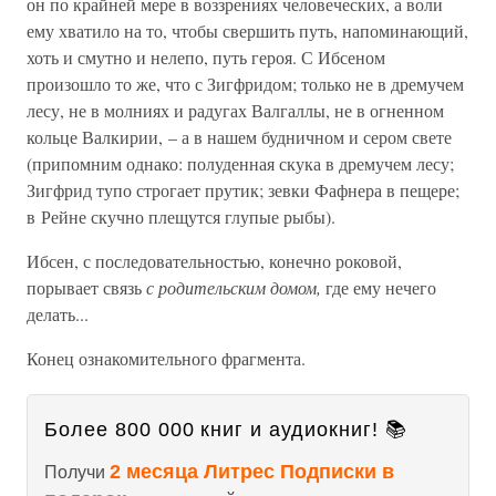
он по крайней мере в воззрениях человеческих, а воли
ему хватило на то, чтобы свершить путь, напоминающий,
хоть и смутно и нелепо, путь героя. С Ибсеном
произошло то же, что с Зигфридом; только не в дремучем
лесу, не в молниях и радугах Валгаллы, не в огненном
кольце Валкирии, – а в нашем будничном и сером свете
(припомним однако: полуденная скука в дремучем лесу;
Зигфрид тупо строгает прутик; зевки Фафнера в пещере;
в Рейне скучно плещутся глупые рыбы).
Ибсен, с последовательностью, конечно роковой,
порывает связь
с родительским домом,
где ему нечего
делать...
Конец ознакомительного фрагмента.
Более 800 000 книг и аудиокниг! 📚
2 месяца Литрес Подписки в
Получи