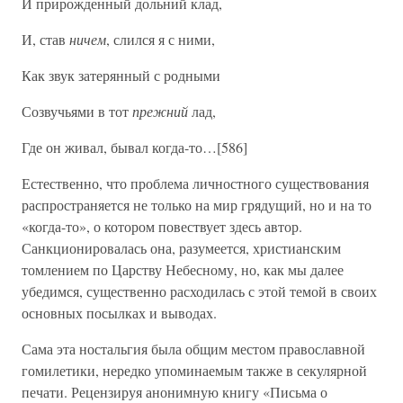
И прирожденный дольний клад,
И, став
ничем
, слился я с ними,
Как звук затерянный с родными
Созвучьями в тот
прежний
лад,
Где он живал, бывал когда-то…[586]
Естественно, что проблема личностного существования
распространяется не только на мир грядущий, но и на то
«когда-то», о котором повествует здесь автор.
Санкционировалась она, разумеется, христианским
томлением по Царству Небесному, но, как мы далее
убедимся, существенно расходилась с этой темой в своих
основных посылках и выводах.
Сама эта ностальгия была общим местом православной
гомилетики, нередко упоминаемым также в секулярной
печати. Рецензируя анонимную книгу «Письма о