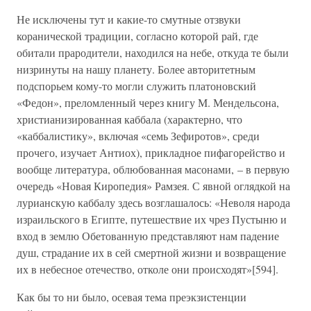
Не исключены тут и какие-то смутные отзвуки
коранической традиции, согласно которой рай, где
обитали прародители, находился на небе, откуда те были
низринуты на нашу планету. Более авторитетным
подспорьем кому-то могли служить платоновский
«Федон», преломленный через книгу М. Мендельсона,
христианизированная каббала (характерно, что
«каббалистику», включая «семь Зефиротов», среди
прочего, изучает Антиох), прикладное пифагорейство и
вообще литература, облюбованная масонами, – в первую
очередь «Новая Киропедия» Рамзея. С явной оглядкой на
лурианскую каббалу здесь возглашалось: «Неволя народа
израильского в Египте, путешествие их чрез Пустыню и
вход в землю Обетованную представляют нам падение
душ, страдание их в сей смертной жизни и возвращение
их в небесное отечество, отколе они происходят»[594].
Как бы то ни было, осевая тема преэкзистенции