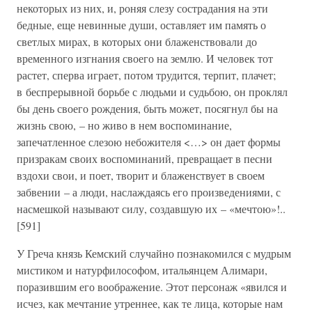
некоторых из них, и, роняя слезу сострадания на эти
бедные, еще невинные души, оставляет им память о
светлых мирах, в которых они блаженствовали до
временного изгнания своего на землю. И человек тот
растет, сперва играет, потом трудится, терпит, плачет;
в беспрерывной борьбе с людьми и судьбою, он проклял
бы день своего рождения, быть может, посягнул бы на
жизнь свою, – но живо в нем воспоминание,
запечатленное слезою небожителя <…> он дает формы
призракам своих воспоминаний, превращает в песни
вздохи свои, и поет, творит и блаженствует в своем
забвении – а люди, наслаждаясь его произведениями, с
насмешкой называют силу, создавшую их – «мечтою»!..
[591]
У Греча князь Кемский случайно познакомился с мудрым
мистиком и натурфилософом, итальянцем Алимари,
поразившим его воображение. Этот персонаж «явился и
исчез, как мечтание утреннее, как те лица, которые нам