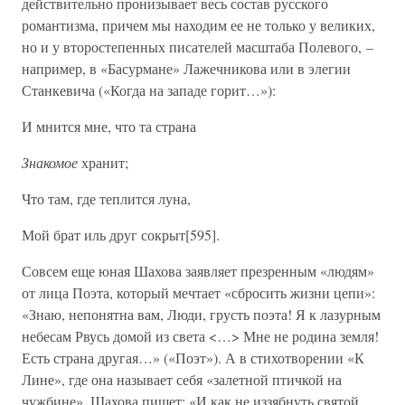
действительно пронизывает весь состав русского
романтизма, причем мы находим ее не только у великих,
но и у второстепенных писателей масштаба Полевого, –
например, в «Басурмане» Лажечникова или в элегии
Станкевича («Когда на западе горит…»):
И мнится мне, что та страна
Знакомое
хранит;
Что там, где теплится луна,
Мой брат иль друг сокрыт[595].
Совсем еще юная Шахова заявляет презренным «людям»
от лица Поэта, который мечтает «сбросить жизни цепи»:
«Знаю, непонятна вам, Люди, грусть поэта! Я к лазурным
небесам Рвусь домой из света <…> Мне не родина земля!
Есть страна другая…» («Поэт»). А в стихотворении «К
Лине», где она называет себя «залетной птичкой на
чужбине», Шахова пишет: «И как не иззябнуть святой,