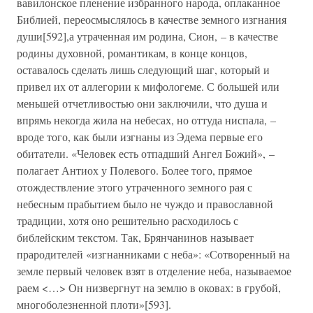
вавилонское пленение избранного народа, оплаканное
Библией, переосмыслялось в качестве земного изгнания
души[592],а утраченная им родина, Сион, – в качестве
родины духовной, романтикам, в конце концов,
оставалось сделать лишь следующий шаг, который и
привел их от аллегории к мифологеме. С большей или
меньшей отчетливостью они заключили, что душа и
впрямь некогда жила на небесах, но оттуда ниспала, –
вроде того, как были изгнаны из Эдема первые его
обитатели. «Человек есть отпадший Ангел Божий», –
полагает Антиох у Полевого. Более того, прямое
отождествление этого утраченного земного рая с
небесным прабытием было не чуждо и православной
традиции, хотя оно решительно расходилось с
библейским текстом. Так, Брянчанинов называет
прародителей «изгнанниками с неба»: «Сотворенный на
земле первый человек взят в отделение неба, называемое
раем <…> Он низвергнут на землю в оковах: в грубой,
многоболезненной плоти»[593].