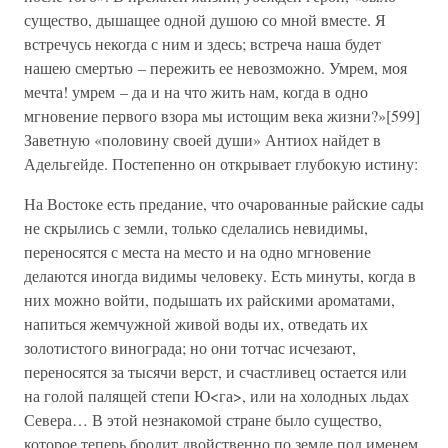
существо, дышащее одной душою со мной вместе. Я
встречусь некогда с ним и здесь; встреча наша будет
нашею смертью – пережить ее невозможно. Умрем, моя
мечта! умрем – да и на что жить нам, когда в одно
мгновение первого взора мы истощим века жизни?»[599]
Заветную «половину своей души» Антиох найдет в
Адельгейде. Постепенно он открывает глубокую истину:
На Востоке есть предание, что очарованные райские сады
не скрылись с земли, только сделались невидимы,
переносятся с места на место и на одно мгновение
делаются иногда видимы человеку. Есть минуты, когда в
них можно войти, подышать их райскими ароматами,
напиться жемчужной живой воды их, отведать их
золотистого винограда; но они тотчас исчезают,
переносятся за тысячи верст, и счастливец остается или
на голой палящей степи Ю<га>, или на холодных льдах
Севера… В этой незнакомой стране было существо,
которое теперь бродит двойственно по земле под именем