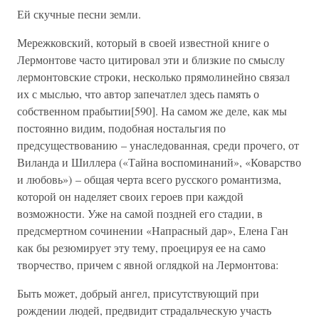
Ей скучные песни земли.
Мережковский, который в своей известной книге о
Лермонтове часто цитировал эти и близкие по смыслу
лермонтовские строки, несколько прямолинейно связал
их с мыслью, что автор запечатлел здесь память о
собственном прабытии[590]. На самом же деле, как мы
постоянно видим, подобная ностальгия по
предсуществованию – унаследованная, среди прочего, от
Виланда и Шиллера («Тайна воспоминаний», «Коварство
и любовь») – общая черта всего русского романтизма,
которой он наделяет своих героев при каждой
возможности. Уже на самой поздней его стадии, в
предсмертном сочинении «Напрасный дар», Елена Ган
как бы резюмирует эту тему, проецируя ее на само
творчество, причем с явной оглядкой на Лермонтова:
Быть может, добрый ангел, присутствующий при
рождении людей, предвидит страдальческую участь