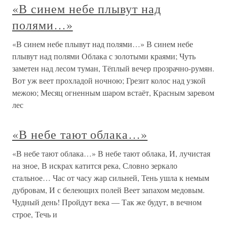
«В синем небе плывут над
полями…»
«В синем небе плывут над полями…» В синем небе
плывут над полями Облака с золотыми краями; Чуть
заметен над лесом туман, Тёплый вечер прозрачно-румян.
Вот уж веет прохладой ночною; Грезит колос над узкой
межою; Месяц огненным шаром встаёт, Красным заревом
лес
«В небе тают облака…»
«В небе тают облака…» В небе тают облака, И, лучистая
на зное, В искрах катится река, Словно зеркало
стальное… Час от часу жар сильней, Тень ушла к немым
дубровам, И с белеющих полей Веет запахом медовым.
Чудный день! Пройдут века — Так же будут, в вечном
строе, Течь и