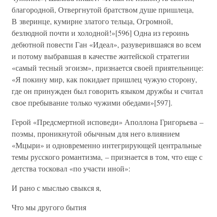
благородной, Отвергнутой братством душе пришлеца,
В зверинце, кумирне златого тельца, Огромной,
безлюдной почти и холодной!»[596] Одна из героинь
дебютной повести Ган «Идеал», разуверившаяся во всем
и потому выбравшая в качестве житейской стратегии
«самый тесный эгоизм», признается своей приятельнице:
«Я покину мир, как покидает пришлец чужую сторону,
где он принужден был говорить языком дружбы и считал
свое пребывание только чужими обедами»[597].
Герой «Предсмертной исповеди» Аполлона Григорьева –
поэмы, проникнутой обычным для него влиянием
«Мцыри» и одновременно интегрирующей центральные
темы русского романтизма, – признается в том, что еще с
детства тосковал «по участи иной»:
И рано с мыслью свыкся я,
Что мы другого бытия