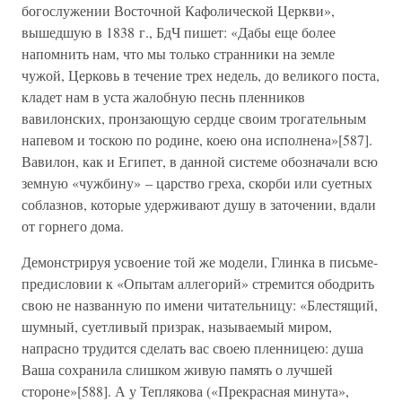
богослужении Восточной Кафолической Церкви»,
вышедшую в 1838 г., БдЧ пишет: «Дабы еще более
напомнить нам, что мы только странники на земле
чужой, Церковь в течение трех недель, до великого поста,
кладет нам в уста жалобную песнь пленников
вавилонских, пронзающую сердце своим трогательным
напевом и тоскою по родине, коею она исполнена»[587].
Вавилон, как и Египет, в данной системе обозначали всю
земную «чужбину» – царство греха, скорби или суетных
соблазнов, которые удерживают душу в заточении, вдали
от горнего дома.
Демонстрируя усвоение той же модели, Глинка в письме-
предисловии к «Опытам аллегорий» стремится ободрить
свою не названную по имени читательницу: «Блестящий,
шумный, суетливый призрак, называемый миром,
напрасно трудится сделать вас своею пленницею: душа
Ваша сохранила слишком живую память о лучшей
стороне»[588]. А у Теплякова («Прекрасная минута»,