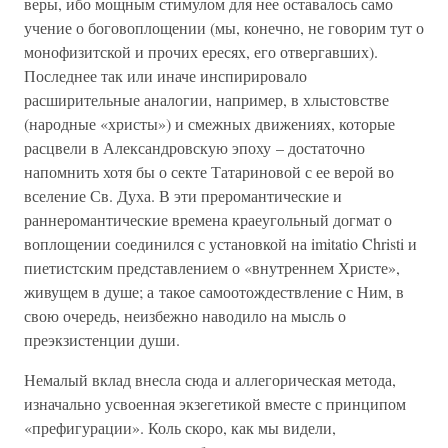
веры, ибо мощным стимулом для нее оставалось само
учение о боговоплощении (мы, конечно, не говорим тут о
монофизитской и прочих ересях, его отвергавших).
Последнее так или иначе инспирировало
расширительные аналогии, например, в хлыстовстве
(народные «христы») и смежных движениях, которые
расцвели в Александровскую эпоху – достаточно
напомнить хотя бы о секте Татариновой с ее верой во
вселение Св. Духа. В эти преромантические и
раннеромантические времена краеугольный догмат о
воплощении соединился с установкой на imitatio Christi и
пиетистским представлением о «внутреннем Христе»,
живущем в душе; а такое самоотождествление с Ним, в
свою очередь, неизбежно наводило на мысль о
преэкзистенции души.
Немалый вклад внесла сюда и аллегорическая метода,
изначально усвоенная экзегетикой вместе с принципом
«префигурации». Коль скоро, как мы видели,