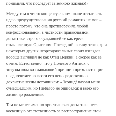
понимали, что последует за земною жизнью!»
Между тем в чисто концептуальном плане отстаивать
идею предсуществования русский романтик не мог –
просто потому, что она противоречила любой
конфессиональной, в частности православной,
догматике, строго осуждавшей ее как ересь,
измышленную Оригеном. Последний, в силу этого, да и
некоторых других неортодоксальных своих взглядов,
вообще выглядел не как Отец Церкви, а скорее как ее
отчим. Естественно, что у Полевого Антиох, с
энтузиазмом возглашающий принцип преэкзистенции,
предпочитает возвести его непосредственно к
дохристианским источникам: «Леонид! назови меня
сумасшедшим, но Пифагор не ошибался: я верю его
жизни до рождения».
Тем не менее именно христианская догматика несла
косвенную ответственность за распространение этой