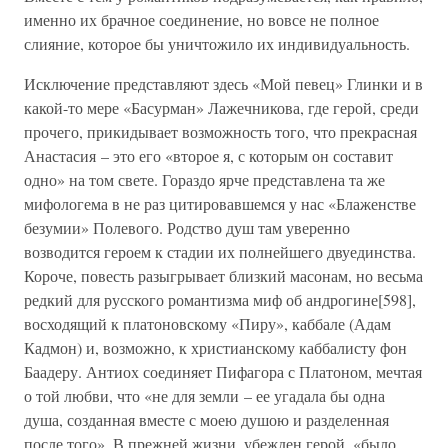
именно их брачное соединение, но вовсе не полное
слияние, которое бы уничтожило их индивидуальность.
Исключение представляют здесь «Мой певец» Глинки и в
какой-то мере «Басурман» Лажечникова, где герой, среди
прочего, прикидывает возможность того, что прекрасная
Анастасия – это его «второе я, с которым он составит
одно» на том свете. Гораздо ярче представлена та же
мифологема в не раз цитировавшемся у нас «Блаженстве
безумии» Полевого. Родство душ там уверенно
возводится героем к стадии их полнейшего двуединства.
Короче, повесть разыгрывает близкий масонам, но весьма
редкий для русского романтизма миф об андрогине[598],
восходящий к платоновскому «Пиру», каббале (Адам
Кадмон) и, возможно, к христианскому каббалисту фон
Баадеру. Антиох соединяет Пифагора с Платоном, мечтая
о той любви, что «не для земли – ее угадала бы одна
душа, созданная вместе с моею душою и разделенная
после того». В прежней жизни, убежден герой, «было