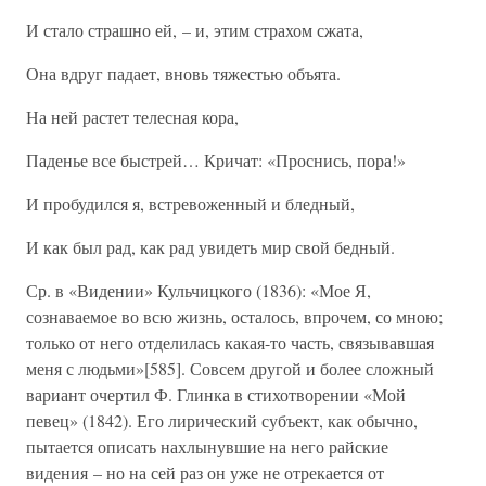
И стало страшно ей, – и, этим страхом сжата,
Она вдруг падает, вновь тяжестью объята.
На ней растет телесная кора,
Паденье все быстрей… Кричат: «Проснись, пора!»
И пробудился я, встревоженный и бледный,
И как был рад, как рад увидеть мир свой бедный.
Ср. в «Видении» Кульчицкого (1836): «Мое Я,
сознаваемое во всю жизнь, осталось, впрочем, со мною;
только от него отделилась какая-то часть, связывавшая
меня с людьми»[585]. Совсем другой и более сложный
вариант очертил Ф. Глинка в стихотворении «Мой
певец» (1842). Его лирический субъект, как обычно,
пытается описать нахлынувшие на него райские
видения – но на сей раз он уже не отрекается от