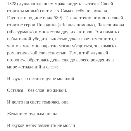
1828) душа «в здешнем мраке видеть льстится Своей
отчизны милый свет <…> Сама в себя погружена,
Грустит о родине она»[589]. Так же точно помнят о своей
отчизне герои Погодина («Черная немочь»), Лажечникова
(«Басурман») и множества других авторов. Эта память с
избыточной убедительностью доказывает именно то, в
чем мы уже многократно могли убедиться, знакомясь с
романтической словесностью. Там, в той «лучшей
стороне», обреталась душа еще до своего рождения в
мире «страданий и слез»:
И звук его песни в душе молодой
Остался – без слов, но живой.
И долго на свете томилась она,
Желанием чудным полна;
И звуков небес заменить не могли