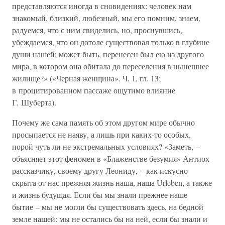
представляются иногда в сновидениях: человек нам
знакомый, близкий, любезный, мы его помним, знаем,
радуемся, что с ним свиделись, но, проснувшись,
убеждаемся, что он дотоле существовал только в глубине
души нашей; может быть, перенесен был ею из другого
мира, в котором она обитала до переселения в нынешнее
жилище?» («Черная женщина». Ч. 1, гл. 13;
в процитированном пассаже ощутимо влияние
Г. Шуберта).
Почему же сама память об этом другом мире обычно
просыпается не наяву, а лишь при каких-то особых,
порой чуть ли не экстремальных условиях? «Заметь, –
объясняет этот феномен в «Блаженстве безумия» Антиох
рассказчику, своему другу Леониду, – как искусно
скрыта от нас прежняя жизнь наша, наша Urleben, а также
и жизнь будущая. Если бы мы знали прежнее наше
бытие – мы не могли бы существовать здесь, на бедной
земле нашей: мы не остались бы на ней, если бы знали и