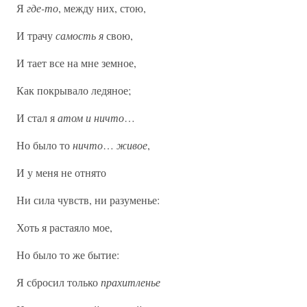
Я
где-то
, между них, стою,
И трачу
самость я
свою,
И тает все на мне земное,
Как покрывало ледяное;
И стал я
атом и ничто
…
Но было то
ничто
…
живое
,
И у меня не отнято
Ни сила чувств, ни разуменье:
Хоть я растаяло мое,
Но было то же бытие:
Я сбросил только
прахитленье