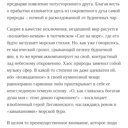
предваряя появление потустороннего друга. Благая весть
о прабытии изливается здесь из сокровенного духа самой
природы – ночной и расколдованной от будничных чар.
Скорее в качестве исключения, нездешний мир рисуется
«волшебно-немым» в тютчевском «Сне на море», где его
будто заглушает морская стихия. Но, как уже говорилось,
ее магический грохот, срывающий пелену будничной
яви, в то же время аккомпанирует на свой, контрастный
лад небесному откровению. Хаос природы заменил собой
музыку сфер. В какой-то степени он даже адекватен ей,
ибо «возвышенное» в своей нуминозной мощи
равноправно гармонии либо приоткрывает в себе ее
неисследимую темную основу. «О, как сливалась богатая
душа моя с этою дикою гармониею!» – восклицает
влюбленный герой Лесовинского, наслаждаясь ревом и
«завываниями» морской бури.
В целом то преимущественное внимание, которое люди