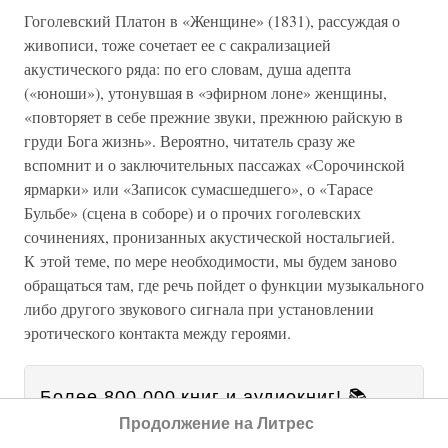
Гоголевский Платон в «Женщине» (1831), рассуждая о
живописи, тоже сочетает ее с сакрализацией
акустического ряда: по его словам, душа адепта
(«юноши»), утонувшая в «эфирном лоне» женщины,
«повторяет в себе прежние звуки, прежнюю райскую в
груди Бога жизнь». Вероятно, читатель сразу же
вспомнит и о заключительных пассажах «Сорочинской
ярмарки» или «Записок сумасшедшего», о «Тарасе
Бульбе» (сцена в соборе) и о прочих гоголевских
сочинениях, пронизанных акустической ностальгией.
К этой теме, по мере необходимости, мы будем заново
обращаться там, где речь пойдет о функции музыкального
либо другого звукового сигнала при установлении
эротического контакта между героями.
Более 800 000 книг и аудиокниг! 📚
Продолжение на Литрес
2 месяца Литрес Подписки в
Получи