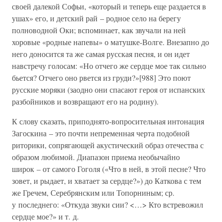
своей далекой Софьи, «который и теперь еще раздается в
ушах» его, и детский рай – родное село на берегу
полноводной Оки; вспоминает, как звучали на ней
хоровые «родные напевы» о матушке-Волге. Внезапно до
него доносится та же самая русская песня, и он идет
навстречу голосам: «Но отчего же сердце мое так сильно
бьется? Отчего оно рвется из груди?»[988] Это поют
русские моряки (заодно они спасают героя от испанских
разбойников и возвращают его на родину).
К слову сказать, приподнято-вопросительная интонация
Загоскина – это почти непременная черта подобной
риторики, сопрягающей акустический образ отечества с
образом любимой. Диапазон приема необычайно
широк – от самого Гоголя («Что в ней, в этой песне? Что
зовет, и рыдает, и хватает за сердце?») до Каткова с тем
же Гречем, Серебрянским или Топорниным; ср.
у последнего: «Откуда звуки сии? <…> Кто встревожил
сердце мое?» и т. д.