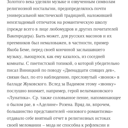
Золотого века уделяли музыке и озвученным символам
религиозной ностальгии, предопределялось почти
универсальной мистической традицией, наложившей
неизгладимый отпечаток на романтическую школу
(прежде всего в лице любомудров и других почитателей
Вакенродера). Быть может, для русских масонов и их
преемников был немаловажен, в частности, пример
Якоба Беме, перед своей кончиной заслышавшего
музыку, льющуюся, как ему казалось, из соседней
комнаты. С пиетистской топикой, о которой убедительно
писал Виницкий по поводу «Двенадцати спящих дев»,
связан был, по его наблюдению, пресловутый «звонок» в
балладе Жуковского. Вслед за Вадимом этому «звонку»
послушно внимает, например, герой вельтмановского
«Лунатика». Ср. также соловьиное пение, напоминающее
о былом рае, в «Аделине» Розена. Вряд ли, впрочем,
большинство представителей «низового романтизма»
отдавало себе внятный отчет в религиозных истоках
своей меломании – мода не способна к рефлексии и