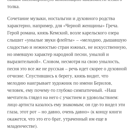
толка.
Сочетание музыки, ностальгии и духовного родства
характерно, например, для «Черной женщины» Греча.
Герой романа, князь Кемский, возле карельского озера
слышит «унылые звуки флейты» – «мелодию, дышавшую
сладостью и нежностью стран южных, не искусственную,
но имевшую характер народной песни, унылой и
выразительной». Словом, несмотря на свою унылость,
песня это все же не русская – речь идет скорее о духовной
отчизне. Спустившись к берегу, князь видит, что
мелодию наигрывает художник по имени Берилов,
человек, ему почему-то глубоко симпатичный. «Наш
мечтатель глядел на него с участием и удовольствием:
лицо артиста казалось ему знакомым; он где-то видел эти
глаза, этот рот – но давно, очень давно» (к концу книги
окажется, что это его брат, утраченный им еще в
младенчестве).