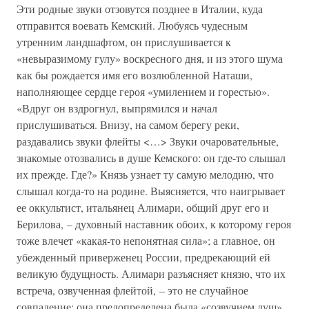
Эти родные звуки отзовутся позднее в Италии, куда
отправится воевать Кемский. Любуясь чудесным
утренним ландшафтом, он прислушивается к
«невыразимому гулу» воскресного дня, и из этого шума
как бы рождается имя его возлюбленной Наташи,
наполняющее сердце героя «умилением и горестью».
«Вдруг он вздрогнул, выпрямился и начал
прислушиваться. Внизу, на самом берегу реки,
раздавались звуки флейты <…> Звуки очаровательные,
знакомые отозвались в душе Кемского: он где-то слышал
их прежде. Где?» Князь узнает ту самую мелодию, что
слышал когда-то на родине. Выясняется, что наигрывает
ее оккультист, итальянец Алимари, общий друг его и
Берилова, – духовный наставник обоих, к которому героя
тоже влечет «какая-то непонятная сила»; а главное, он
убежденный приверженец России, предрекающий ей
великую будущность. Алимари разъясняет князю, что их
встреча, озвученная флейтой, – это не случайное
совпадение: она предопределена была «созвучием душ».