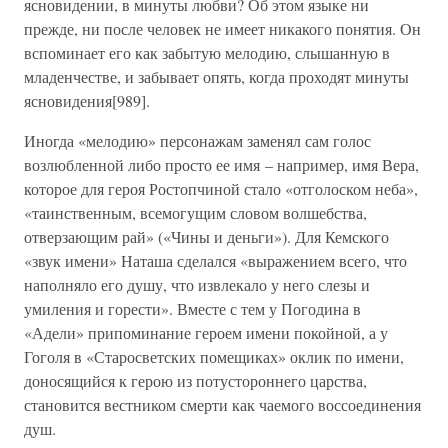
ясновидении, в минуты любви? Об этом языке ни
прежде, ни после человек не имеет никакого понятия. Он
вспоминает его как забытую мелодию, слышанную в
младенчестве, и забывает опять, когда проходят минуты
ясновидения[989].
Иногда «мелодию» персонажам заменял сам голос
возлюбленной либо просто ее имя – например, имя Вера,
которое для героя Ростопчиной стало «отголоском неба»,
«таинственным, всемогущим словом волшебства,
отверзающим рай» («Чины и деньги»). Для Кемского
«звук имени» Наташа сделался «выражением всего, что
наполняло его душу, что извлекало у него слезы и
умиления и горести». Вместе с тем у Погодина в
«Адели» припоминание героем имени покойной, а у
Гоголя в «Старосветских помещиках» оклик по имени,
доносящийся к герою из потустороннего царства,
становится вестником смерти как чаемого воссоединения
душ.