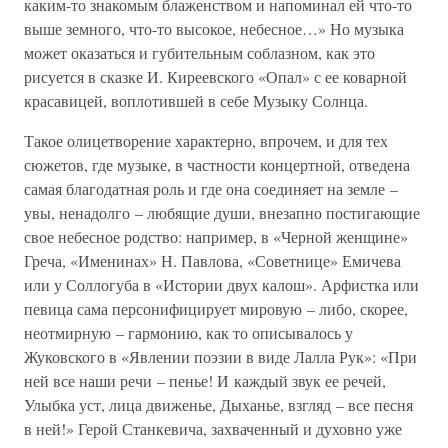
каким-то знакомым блаженством и напоминал ей что-то
выше земного, что-то высокое, небесное…» Но музыка
может оказаться и губительным соблазном, как это
рисуется в сказке И. Киреевского «Опал» с ее коварной
красавицей, воплотившей в себе Музыку Солнца.
Такое олицетворение характерно, впрочем, и для тех
сюжетов, где музыке, в частности концертной, отведена
самая благодатная роль и где она соединяет на земле –
увы, ненадолго – любящие души, внезапно постигающие
свое небесное родство: например, в «Черной женщине»
Греча, «Именинах» Н. Павлова, «Советнице» Емичева
или у Соллогуба в «Истории двух калош». Арфистка или
певица сама персонифицирует мировую – либо, скорее,
неотмирную – гармонию, как то описывалось у
Жуковского в «Явлении поэзии в виде Лалла Рук»: «При
ней все наши речи – пенье! И каждый звук ее речей,
Улыбка уст, лица движенье, Дыханье, взгляд – все песня
в ней!» Герой Станкевича, захваченный и духовно уже