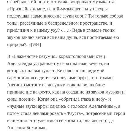
Серебрянский почти о том же вопрошает музыканта:
«Признайся ж мне, гений-музыкант: ты у натуры
подслушал гармонические звуки свои? Ты только собрал
тоны, рассеянные в беспредельном пространстве, и
приблизил к нашему уху? <…> Ведь в смысле твоих
звуков заключается вся наша душа, вся постигаемая ею
природа?..»[984]
В «Блаженстве безумия» корыстолюбивый отец
Адельгейды устраивает у себя платные вечера, на
которых она выступает. Ее голос в «невидимой
гармонии» «соединялся с звуками арфы» и стихами.
Антиох смотрит на девушку «как на волшебное
привидение какое-то, как на создание из звуков музыки и
силы поэзии». Когда она «обратила глаза к небу» и
«чудные звуки арфы слились с голосом Адельгейды», а
потом стала декламировать «Фауста», потрясенный герой
вспомнил, что уже «знал ее когда-то; она была тогда
Ангелом Божиим».