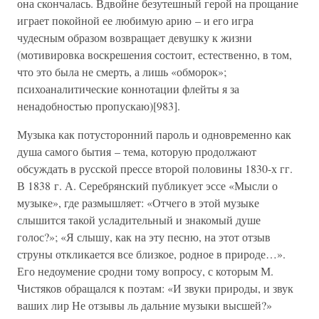
она скончалась. Вдвойне безутешный герой на прощание
играет покойной ее любимую арию – и его игра
чудесным образом возвращает девушку к жизни
(мотивировка воскрешения состоит, естественно, в том,
что это была не смерть, а лишь «обморок»;
психоаналитические коннотации флейты я за
ненадобностью пропускаю)[983].
Музыка как потусторонний пароль и одновременно как
душа самого бытия – тема, которую продолжают
обсуждать в русской прессе второй половины 1830-х гг.
В 1838 г. А. Серебрянский публикует эссе «Мысли о
музыке», где размышляет: «Отчего в этой музыке
слышится такой усладительный и знакомый душе
голос?»; «Я слышу, как на эту песню, на этот отзыв
струны откликается все близкое, родное в природе…».
Его недоумение сродни тому вопросу, с которым М.
Чистяков обращался к поэтам: «И звуки природы, и звук
ваших лир Не отзывы ль дальние музыки высшей?»