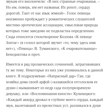
звукам его виолончели: «В них странные очарованья, –
Но им, поверь, им нет названья; Их ропот, сердцу
дорогой, Таит от нас язык земной». Голос певицы
неизменно пробуждает у романтических слушателей
мистико-эротические ассоциации, смысловая природа
которых тоже заведомо не подвластна определению.
Сюда относится стихотворение Козлова «К певице
Зонтаг» (в голосе которой звучит «то, чему здесь имя
нет»), «Певица» В. Туманского, «К очаровательнице»
Бенедиктова и проч.
Имеется и ряд прозаических сочинений, затрагивавших
ту же тему. Некоторые из них уже упоминались в данной
книге. Я подразумеваю «Напрасный дар» Ган, где
хозяйка дома своей арфой («казавшейся отголоском ее
души») выманивает из недр сада полупризрачную
девушку, или «Воспоминания юности» Кульчицкого:
«Каждый аккорд дрожал в глубине моего сердца, каждый
звук, вылетавший из прелестных уст, разливался в душе