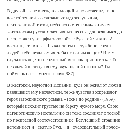
В другой главе князь, тоскующий и по отечеству, и по
возлюбленной, со слезами «сладкого уныния,
неизъяснимой тоски, небесного утешения» внимает
«отголоскам русских заунывных песен», доносящимся до
него, «как звуки арфы эоловой». «Русский читатель! –
восклицает автор. – Бывал ли ты на чужбине, среди
людей, тебе незнакомых, тебя не понимающих? И там
случалось ли, что перелетный ветерок приносил как бы
невзначай к слуху твоему звук родной стороны? Ты
поймешь слезы моего героя»[987].
В жестокой, неуютной Испании, куда он бежал от любви,
казавшейся ему несчастной, те же чувства воскрешают
героя загоскинского романа «Тоска по родине» (1839),
который исходит грустью на берегу чужого моря. Свою
патриотическую ностальгию он тоже соединяет с тоской
по прекрасной соотечественнице. Безутешный странник
вспоминает и «святую Русь», и «очаровательный голос»