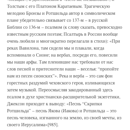
Толстым с его Платоном Каратаевым. Трагическую
мелодию Бронзы и Ротшильда автор в символическом
плане убедительно связывает со 137-м – в русской
Библии со 136-м – псалмом (к слову сказать, превосходно
известным русским поэтам; Псалтырь в России вообще
очень любили и многократно перелагали в стихи): «При
реках Вавилона, там сидели мы и плакали, когда
вспоминали о Сионе; на вербах, посреди его, повесили
мы наши арфы. Там пленившие нас требовали от нас
слов песней и притеснители наши – веселья: “пропойте
нам из песен сионских”». Река и верба – это сам фон
горестных раздумий чеховского героя, изливающихся
затем музыкой. Переосмысляя закодированный здесь
псалом в духе христиански-расширительной экзегетики,
Джексон приходит к выводу: «Песнь “Скрипки
Ротшильда” – песнь Якова (Иакова) и Ротшильда – это
песнь человека, изгнанного на землю, из своей мечты, из
своего Иерусалима»[985].