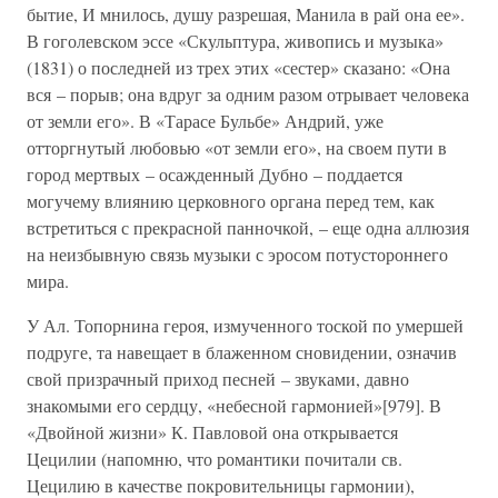
бытие, И мнилось, душу разрешая, Манила в рай она ее».
В гоголевском эссе «Скульптура, живопись и музыка»
(1831) о последней из трех этих «сестер» сказано: «Она
вся – порыв; она вдруг за одним разом отрывает человека
от земли его». В «Тарасе Бульбе» Андрий, уже
отторгнутый любовью «от земли его», на своем пути в
город мертвых – осажденный Дубно – поддается
могучему влиянию церковного органа перед тем, как
встретиться с прекрасной панночкой, – еще одна аллюзия
на неизбывную связь музыки с эросом потустороннего
мира.
У Ал. Топорнина героя, измученного тоской по умершей
подруге, та навещает в блаженном сновидении, означив
свой призрачный приход песней – звуками, давно
знакомыми его сердцу, «небесной гармонией»[979]. В
«Двойной жизни» К. Павловой она открывается
Цецилии (напомню, что романтики почитали св.
Цецилию в качестве покровительницы гармонии),