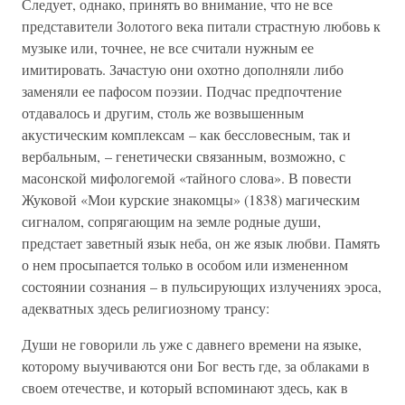
Следует, однако, принять во внимание, что не все
представители Золотого века питали страстную любовь к
музыке или, точнее, не все считали нужным ее
имитировать. Зачастую они охотно дополняли либо
заменяли ее пафосом поэзии. Подчас предпочтение
отдавалось и другим, столь же возвышенным
акустическим комплексам – как бессловесным, так и
вербальным, – генетически связанным, возможно, с
масонской мифологемой «тайного слова». В повести
Жуковой «Мои курские знакомцы» (1838) магическим
сигналом, сопрягающим на земле родные души,
предстает заветный язык неба, он же язык любви. Память
о нем просыпается только в особом или измененном
состоянии сознания – в пульсирующих излучениях эроса,
адекватных здесь религиозному трансу:
Души не говорили ль уже с давнего времени на языке,
которому выучиваются они Бог весть где, за облаками в
своем отечестве, и который вспоминают здесь, как в