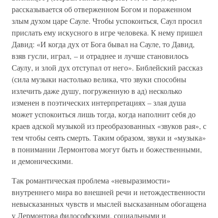
рассказывается об отверженном Богом и пораженном
злым духом царе Сауле. Чтобы успокоиться, Саул просил
прислать ему искусного в игре человека. К нему пришел
Давид: «И когда дух от Бога бывал на Сауле, то Давид,
взяв гусли, играл, – и отраднее и лучше становилось
Саулу, и злой дух отступал от него». Библейский рассказ
(сила музыки настолько велика, что звуки способны
излечить даже душу, погруженную в ад) несколько
изменен в поэтических интерпретациях – злая душа
может успокоиться лишь тогда, когда наполнит себя до
краев адской музыкой из преобразованных «звуков рая», с
тем чтобы сеять смерть. Таким образом, звуки и «музыка»
в понимании Лермонтова могут быть и божественными,
и демоническими.
Так романтическая проблема «невыразимости»
внутреннего мира во внешней речи и нетождественности
невысказанных чувств и мыслей высказанным обогащена
у Лермонтова философскими, социальными и