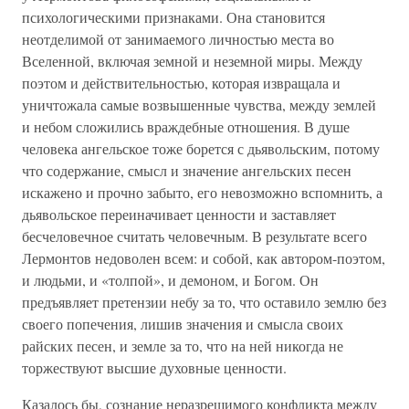
психологическими признаками. Она становится
неотделимой от занимаемого личностью места во
Вселенной, включая земной и неземной миры. Между
поэтом и действительностью, которая извращала и
уничтожала самые возвышенные чувства, между землей
и небом сложились враждебные отношения. В душе
человека ангельское тоже борется с дьявольским, потому
что содержание, смысл и значение ангельских песен
искажено и прочно забыто, его невозможно вспомнить, а
дьявольское переиначивает ценности и заставляет
бесчеловечное считать человечным. В результате всего
Лермонтов недоволен всем: и собой, как автором-поэтом,
и людьми, и «толпой», и демоном, и Богом. Он
предъявляет претензии небу за то, что оставило землю без
своего попечения, лишив значения и смысла своих
райских песен, и земле за то, что на ней никогда не
торжествуют высшие духовные ценности.
Казалось бы, сознание неразрешимого конфликта между