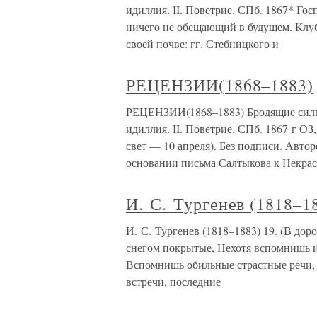
идиллия. II. Поветрие. СПб. 1867* Го
ничего не обещающий в будущем. Клуб
своей почве: гг. Стебницкого и
РЕЦЕНЗИИ(1868–1883)
РЕЦЕНЗИИ(1868–1883) Бродящие силы.
идиллия. II. Поветрие. СПб. 1867 г ОЗ,
свет — 10 апреля). Без подписи. Авто
основании письма Салтыкова к Некрас
И. С. Тургенев (1818–1
И. С. Тургенев (1818–1883) 19. (В дор
снегом покрытые, Нехотя вспомнишь и
Вспомнишь обильные страстные речи, 
встречи, последние