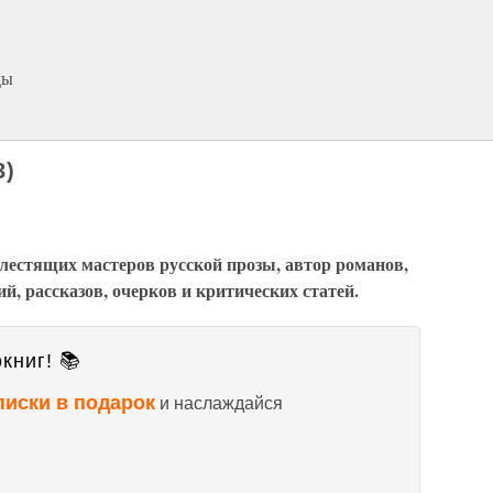
ды
3)
блестящих мастеров русской прозы, автор романов,
й, рассказов, очерков и критических статей.
книг! 📚
писки в подарок
и наслаждайся