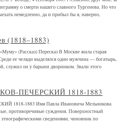
елеграмму о смерти нашего славного Тургенева. Но что
ыехать немедленно, да и прибыл бы я, наверно,
в (1818–1883)
«Муму» (Рассказ) Пересказ В Москве жила старая
 Среди ее челяди выделялся один мужчина — богатырь,
й, служил он у барыни дворником. Звали этого
ИКОВ-ПЕЧЕРСКИЙ 1818-1883
Й 1818-1883 Имя Павла Ивановича Мельникова
чные, противоречивые суждения. Поверхностный
о этнографическими сведениями, чиновник по