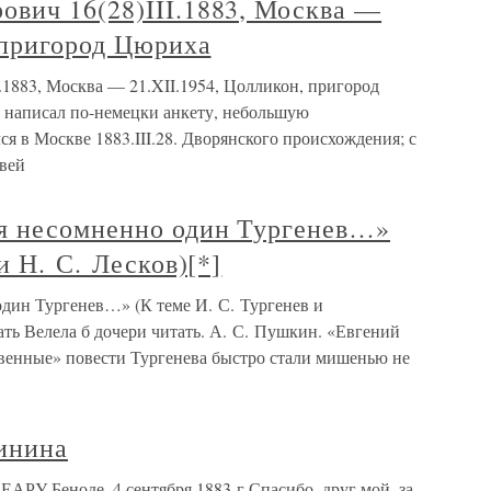
вич 16(28)III.1883, Москва —
 пригород Цюриха
1883, Москва — 21.XII.1954, Цолликон, пригород
 написал по-немецки анкету, небольшую
ся в Москве 1883.III.28. Дворянского происхождения; с
вей
я несомненно один Тургенев…»
и Н. С. Лесков)[*]
дин Тургенев…» (К теме И. С. Тургенев и
мать Велела б дочери читать. А. С. Пушкин. «Евгений
ственные» повести Тургенева быстро стали мишенью не
инина
РУ Беноде, 4 сентября 1883 г.Спасибо, друг мой, за