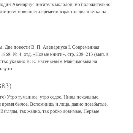
сподин Авенариус писатель молодой, но положительно
ницизм новейшего времени взрастил два цветка на
 Две повести В. П. Авенариуса I. Современная
 1868, № 4, отд. «Новые книги», стр. 208–213 (вып. в
рство указано В. Е. Евгеньевым-Максимовым на
ову от
883)
оге) Утро туманное, утро седое, Нивы печальные,
 время былое, Вспомнишь и лица, давно позабытые.
Взгляды, так жадно, так робко ловимые, Первые