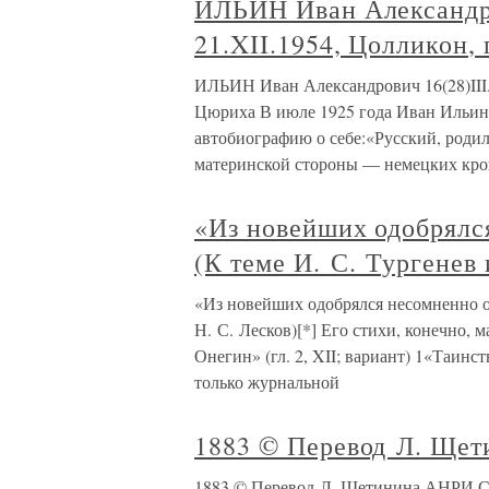
ИЛЬИН Иван Александро
21.XII.1954, Цолликон,
ИЛЬИН Иван Александрович 16(28)III.
Цюриха В июле 1925 года Иван Ильин
автобиографию о себе:«Русский, родил
материнской стороны — немецких кро
«Из новейших одобрялс
(К теме И. С. Тургенев 
«Из новейших одобрялся несомненно о
Н. С. Лесков)[*] Его стихи, конечно, 
Онегин» (гл. 2, XII; вариант) 1«Таин
только журнальной
1883 © Перевод Л. Щет
1883 © Перевод Л. Щетинина АНРИ СЕА