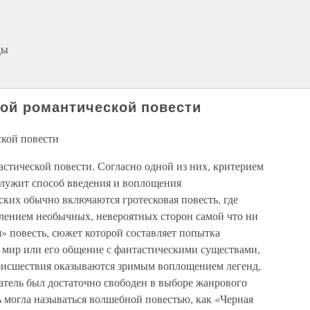
ды
ой романтической повести
ской повести
стической повести. Согласно одной из них, критерием
служит способ введения и воплощения
ских обычно включаются гротесковая повесть, где
лением необычных, невероятных сторон самой что ни
я» повесть, сюжет которой составляет попытка
 мир или его общение с фантастическими существами,
роисшествия оказываются зримым воплощением легенд,
атель был достаточно свободен в выборе жанрового
ь могла называться волшебной повестью, как «Черная