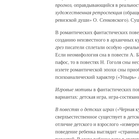
прогноз,
оправдывающийся в реальности
художественная ретроспекция
(обращ
ревизской души» О. Сенковского). Су
В романтических фантастических пов
созданию неизвестного в архаичных к
грез
писатели сплетали особую «реаль
Если неомифология сна в повести А. 
пафос, то в повестях Н. Гоголя сны н
излете романтической эпохи сны прио
психоаналический характер («Упырь» А
Игровые мотивы
в фантастических по
вариантах: детская игра, игра-состязан
В повестях о детских играх
(«Черная 
сверхъестественное существует в дет
отличие детского и взрослого «измере
поведение ребенка выглядит «странны
повестей. В мире ребенка вера в свер