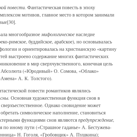
ой повести.
Фантастическая повесть в эпоху
мплексом мотивов, главное место в котором занимали
вые[30].
вала многообразное
мифологическое
наследие
реко-римское, буддийское, арабское), но основывалась
фологии и ориентировалась на христианскую «картину
стей выстроено содержание многих фантастических
оникновение в мир сверхчувственного, конечная цель
» Абсолюта («Юродивый» О. Сомова, «Облако»
«Амена» А. К. Толстого).
нтастической повести романтиков являлись
 сны.
Основная художественная функция снов в
 сверхъестественное. Однако сновидение может
обретать символическое наполнение, становиться
актерными функциями снов являются
предупреждение,
 по иному пути («Страшное гаданье» А. Бестужева-
енница» Н. Гоголя, «Гробовщик» А. Пушкина);