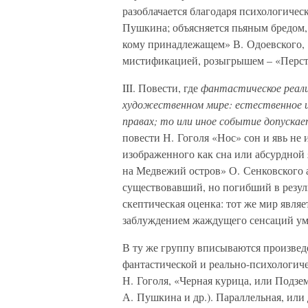
разоблачается благодаря психологиче
Пушкина; объясняется пьяным бредом, 
кому принадлежащем» В. Одоевского, 
мистификацией, розыгрышем – «Персте
III. Повести, где
фантастическое реали
художественном мире: естественное 
правах; то или иное событие допускает
повести Н. Гоголя «Нос» сон и явь не
изображенного как сна или абсурдной 
на Медвежий остров» О. Сенковского 
существовавший, но погибший в резуль
скептическая оценка: тот же мир явля
заблуждением жаждущего сенсаций ум
В ту же группу вписываются произвед
фантастической и реально-психологиче
Н. Гоголя, «Черная курица, или Подз
А. Пушкина и др.). Параллельная, или