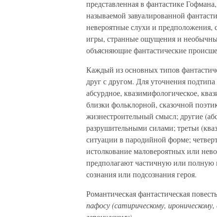
представленная в фантастике Гофмана
называемой завуалированной фантасти
невероятные слухи и предположения, с
игры, странные ощущения и необычные
объясняющие фантастические происше
Каждый из основных типов фантастиче
друг с другом. Для уточнения подтипа
абсурдное, квазимифологическое, кваз
близки фольклорной, сказочной поэти
жизнестроительный смысл; другие (абс
разрушительными силами; третьи (ква
ситуации в пародийной форме; четвер
истолкование маловероятных или нево
предполагают частичную или полную 
сознания или подсознания героя.
Романтическая фантастическая повест
пафосу (сатирическому, ироническому
героическому).