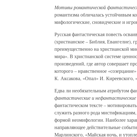
Мотивы романтической фантастическ
романтизма обличалась устойчивым ко
мифологические, сновидческие и игро
Русская фантастическая повесть осваи
(христианское – Библия, Евангелие), г
преимущественно на христианской ми
мира». В христианской системе ценно
произведений, где автор совершает пр
которого – нравственное «созерцание
К. Аксакова, «Опал» И. Киреевского, 
Едва ли необязательным атрибутом фа
фантастические и нефантастические
фантастическом тексте – мотивировать
служить разного рода мистификациям, 
формой неомифологии. Наиболее хар
направляющее действительные события
Марлинского, «Майская ночь, и утопл