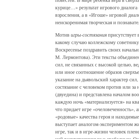
курице…» результат игрового диалога
взросления, а в «Игоше» игровой диал
неискоренимая творческая и познавате
Мотив
игры-состязания
присутствует в
какому случаю коллежскому советнику
Воскресенье поздравить своих началь
М. Лермонтова). Эти тексты объедине
сил, не связанных с высокой целью, ве
или иное соотношение образов сверхъе
указание на дьявольский характер сил
состязание с человеком против или за
(двуедина) и представлена началом в
каждую ночь «материализуется» на ква
что придает игре «очеловеченность»,
«родовые» качества героя и находимые
выступает аналогом-экспериментом жи
игре, так и в игре-жизни человек плен
ней раскрепощенным и свободным. Он 