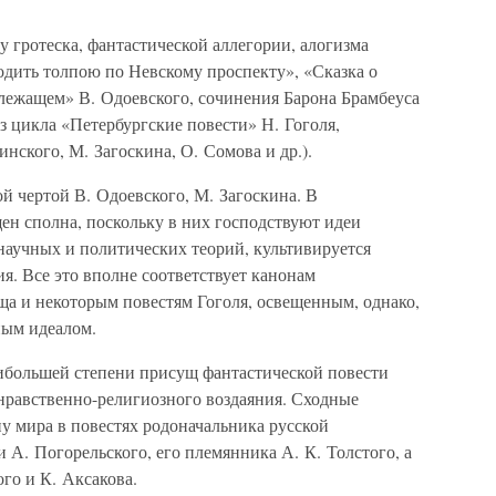
у гротеска, фантастической аллегории, алогизма
ходить толпою по Невскому проспекту», «Сказка о
длежащем» В. Одоевского, сочинения Барона Брамбеуса
из цикла «Петербургские повести» Н. Гоголя,
нского, М. Загоскина, О. Сомова и др.).
ой чертой В. Одоевского, М. Загоскина. В
ен сполна, поскольку в них господствуют идеи
научных и политических теорий, культивируется
я. Все это вполне соответствует канонам
а и некоторым повестям Гоголя, освещенным, однако,
ным идеалом.
ибольшей степени присущ фантастической повести
нравственно-религиозного воздаяния. Сходные
 мира в повестях родоначальника русской
 А. Погорельского, его племянника А. К. Толстого, а
го и К. Аксакова.