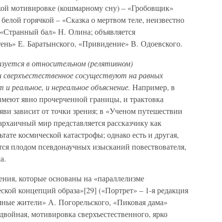
ской мотивировке (кошмарному сну) – «Гробовщик»
белой горячкой – «Сказка о мертвом теле, неизвестно
«Странный бал» Н. Олина; объявляется
нь» Е. Баратынского, «Привидение» В. Одоевского.
зуется в относительном (релятивном)
и сверхъестественное сосуществуют на равных
 и реальное, и нереальное объяснение.
Например, в
 имеют явно прочерченной границы, и трактовка
яви зависит от точки зрения; в «Ученом путешествии
архаичный мир представляется рассказчику как
тате космической катастрофы; однако есть и другая,
ется плодом псевдонаучных изысканий повествователя,
а.
ения, которые основаны на «параллелизме
ской концепций образа»[29] («Портрет» – 1-я редакция
емные жители» А. Погорельского, «Пиковая дама»
 двойная, мотивировка сверхъестественного, ярко