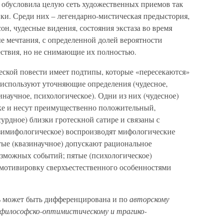
, обусловила целую сеть художественных приемов так
ки. Среди них – легендарно-мистическая предыстория,
он, чудесные видения, состояния экстаза во время
 мечтания, с определенной долей вероятности
ствия, но не снимающие их полностью.
ской повести имеет подтипы, которые «пересекаются»
 используют уточняющие определения (чудесное,
инаучное, психологическое). Одни из них (чудесное)
ке и несут преимущественно положительный,
урдное) близки гротескной сатире и связаны с
зимифологическое) воспроизводят мифологические
тые (квазинаучное) допускают рациональное
зможных событий; пятые (психологическое)
мотивировку сверхъестественного особенностями
ь может быть дифференцирована и по
авторскому
, философско-оптимистическому и трагико-