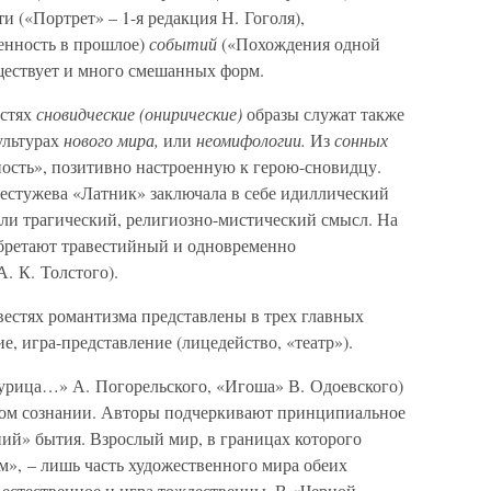
 («Портрет» – 1-я редакция Н. Гоголя),
енность в прошлое)
событий
(«Похождения одной
ществует и много смешанных форм.
естях
сновидческие (онирические)
образы служат также
ультурах
нового мира,
или
неомифологии.
Из
сонных
ность», позитивно настроенную к герою-сновидцу.
Бестужева «Латник» заключала в себе идиллический
если трагический, религиозно-мистический смысл. На
бретают травестийный и одновременно
. К. Толстого).
вестях романтизма представлены в трех главных
ие, игра-представление (лицедейство, «театр»).
курица…» А. Погорельского, «Игоша» В. Одоевского)
ском сознании. Авторы подчеркивают принципиальное
ний» бытия. Взрослый мир, в границах которого
м», – лишь часть художественного мира обеих
хъестественное и игра тождественны. В «Черной