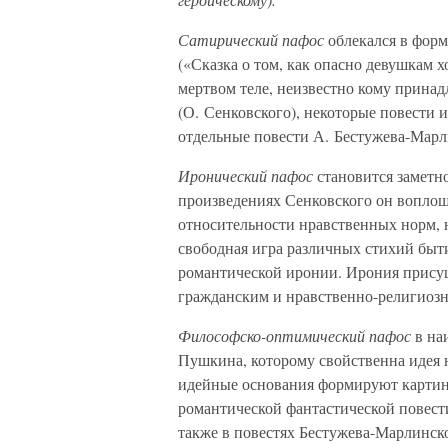
Сатирический пафос
облекался в форм
(«Сказка о том, как опасно девушкам 
мертвом теле, неизвестно кому прина
(О. Сенковского), некоторые повести 
отдельные повести А. Бестужева-Марли
Иронический пафос
становится заметн
произведениях Сенковского он воплощ
относительности нравственных норм, 
свободная игра различных стихий быти
романтической иронии. Ирония присущ
гражданским и нравственно-религиоз
Философско-оптимический пафос
в на
Пушкина, которому свойственна идея 
идейные основания формируют картину
романтической фантастической повести
также в повестях Бестужева-Марлинско