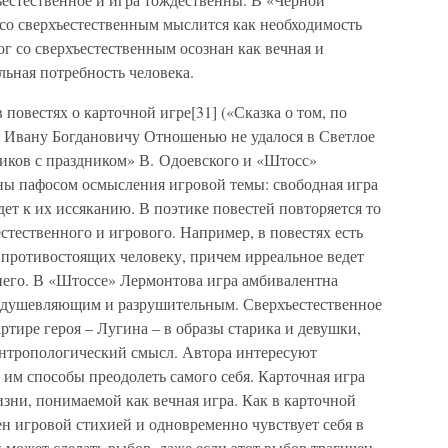
 со сверхъестественным мыслится как необходимость
ог со сверхъестественным осознан как вечная и
льная потребность человека.
 повестях о карточной игре[31] («Сказка о том, по
 Ивану Богдановичу Отношенью не удалося в Светлое
ников с праздником» В. Одоевского и «Штосс»
ны пафосом осмысления игровой темы: свободная игра
дет к их иссяканию. В поэтике повестей повторяется то
стественного и игрового. Например, в повестях есть
, противостоящих человеку, причем ирреальное ведет
 него. В «Штоссе» Лермонтова игра амбивалентна
оодушевляющим и разрушительным. Сверхъестественное
ртире героя – Лугина – в образы старика и девушки,
 антропологический смысл. Автора интересуют
 им способы преодолеть самого себя. Карточная игра
зни, понимаемой как вечная игра. Как в карточной
ен игровой стихией и одновременно чувствует себя в
может сделать выбор, даже если этот выбор трагичен.