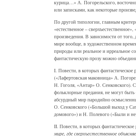
курица…» А. Погорельского, восточной
или записками, как некоторые произве
По другой типологии, главным критер
«естественное – сверхъестественное»,
произведения. В зависимости от того,
мире вообще, в художественном времен
природы или реальное и ирреальное с
фантастическую прозу можно объедини
I. Повести, в которых фантастическое 
(«Лафертовская маковница» А. Погорел
Н. Гоголя, «Антар» О. Сенковского). 
фольклорные предания, не могут быть
абсурдный мир пародийно осмысленны
О. Сенковского («Большой выход у Са
домового») и Н. Полевого («Были и н
II. Повести, в которых фантастическое
мире, где сверхъестественное объясн