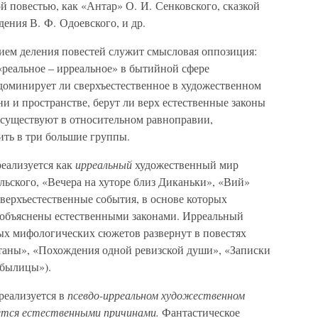
 повестью, как «Антар» О. И. Сенковского, сказкой
дения В. Ф. Одоевского, и др.
ием деления повестей служит смысловая оппозиция:
 «реальное – ирреальное» в бытийной сфере
 доминирует ли сверхъестественное в художественном
и и пространстве, берут ли верх естественные законы
осуществуют в относительном равноправии,
ть в три большие группы.
реализуется как
ирреальный
художественный мир
ьского, «Вечера на хуторе близ Диканьки», «Вий»
Сверхъестественные события, в основе которых
 объяснены естественными законами. Ирреальный
х мифологических сюжетов развернут в повестях
таны», «Похождения одной ревизской души», «Записки
ебылицы»).
 реализуется в
псевдо-ирреальном художественном
яется естественными причинами.
Фантастическое