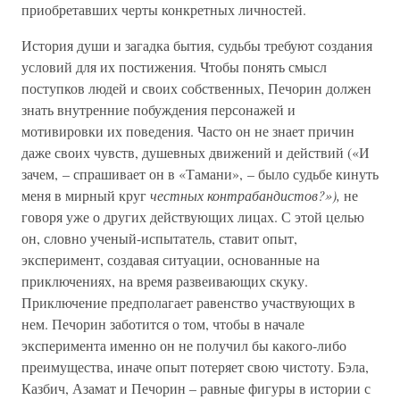
приобретавших черты конкретных личностей.
История души и загадка бытия, судьбы требуют создания
условий для их постижения. Чтобы понять смысл
поступков людей и своих собственных, Печорин должен
знать внутренние побуждения персонажей и
мотивировки их поведения. Часто он не знает причин
даже своих чувств, душевных движений и действий («И
зачем, – спрашивает он в «Тамани», – было судьбе кинуть
меня в мирный круг
честных контрабандистов?»),
не
говоря уже о других действующих лицах. С этой целью
он, словно ученый-испытатель, ставит опыт,
эксперимент, создавая ситуации, основанные на
приключениях, на время развеивающих скуку.
Приключение предполагает равенство участвующих в
нем. Печорин заботится о том, чтобы в начале
эксперимента именно он не получил бы какого-либо
преимущества, иначе опыт потеряет свою чистоту. Бэла,
Казбич, Азамат и Печорин – равные фигуры в истории с