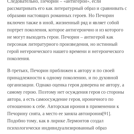
Следовательно, Печорин – «антигерой», если
рассматривать его как литературный образ и сравнивать с
образами настоящих романных героев. Но Печорин
включен также в иной, жизненный ряд и являет собой
портрет поколения, которое антигероично и из которого
не могут выходить герои. Печорин – антигерой как
персонаж литературного произведения, но истинный
герой негероического нашего времени и негероического
поколения.
В-третьих, Печорин приближен к автору и по своей
принадлежности к одному поколению, и по духовной
организации. Однако оценка героя доверена не автору, а
самому герою. Поэтому нет осуждения героя со стороны
автора, а есть самоосуждение героя, ироничного по
отношению к себе. Авторская ирония в применении к
Печорину снята, а место ее заняла автоирония[91].
Подобно тому, как в лирике Лермонтов создал
психологически индивидуализированный образ