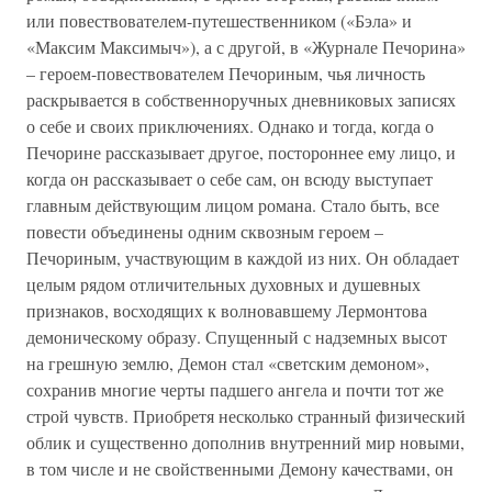
или повествователем-путешественником («Бэла» и
«Максим Максимыч»), а с другой, в «Журнале Печорина»
– героем-повествователем Печориным, чья личность
раскрывается в собственноручных дневниковых записях
о себе и своих приключениях. Однако и тогда, когда о
Печорине рассказывает другое, постороннее ему лицо, и
когда он рассказывает о себе сам, он всюду выступает
главным действующим лицом романа. Стало быть, все
повести объединены одним сквозным героем –
Печориным, участвующим в каждой из них. Он обладает
целым рядом отличительных духовных и душевных
признаков, восходящих к волновавшему Лермонтова
демоническому образу. Спущенный с надземных высот
на грешную землю, Демон стал «светским демоном»,
сохранив многие черты падшего ангела и почти тот же
строй чувств. Приобретя несколько странный физический
облик и существенно дополнив внутренний мир новыми,
в том числе и не свойственными Демону качествами, он