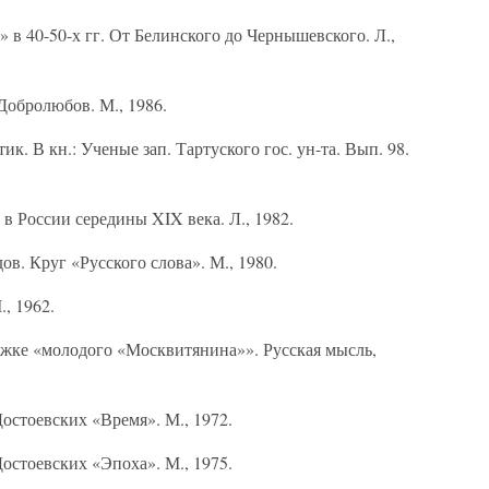
 в 40-50-х гг. От Белинского до Чернышевского. Л.,
обролюбов. М., 1986.
к. В кн.: Ученые зап. Тартуского гос. ун-та. Вып. 98.
 в России середины XIX века. Л., 1982.
в. Круг «Русского слова». М., 1980.
, 1962.
ужке «молодого «Москвитянина»». Русская мысль,
остоевских «Время». М., 1972.
остоевских «Эпоха». М., 1975.