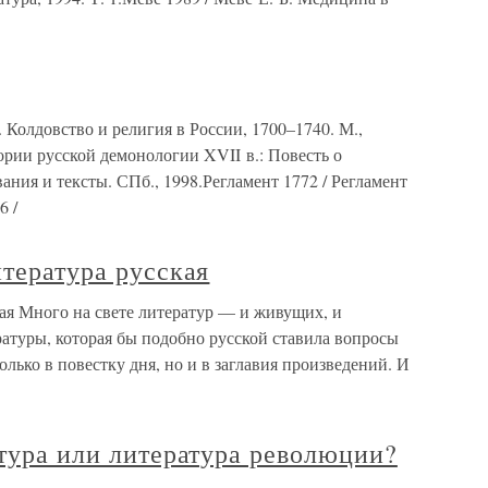
 Колдовство и религия в России, 1700–1740. М.,
ории русской демонологии XVII в.: Повесть о
ния и тексты. СПб., 1998.Регламент 1772 / Регламент
6 /
итература русская
кая Много на свете литератур — и живущих, и
ратуры, которая бы подобно русской ставила вопросы
олько в повестку дня, но и в заглавия произведений. И
атура или литература революции?