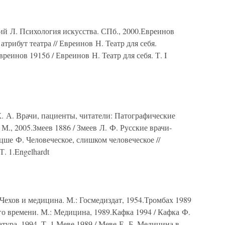
ий Л. Психология искусства. СПб., 2000.Евреинов
трибут театра // Евреинов Н. Театр для себя.
реинов 1915б / Евреинов Н. Театр для себя. Т. I
К. А. Врачи, пациенты, читатели: Патографические
М., 2005.Змеев 1886 / Змеев Л. Ф. Русские врачи-
цше Ф. Человеческое, слишком человеческое //
. 1.Engelhardt
 Чехов и медицина. М.: Госмедиздат, 1954.Тромбах 1989
о времени. М.: Медицина, 1989.Кафка 1994 / Кафка Ф.
ура, 1994. Т. 1.Меве 1989 / Меве Е. Б. Медицина в