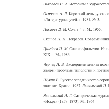
Николаев П. А.
Историзм в художествен
Осповат А. Л.
Короткий день русского
«Литературная учеба», 1981, № 3.
Писарев Д. М.
Соч. в 4 т. М., 1955.
Скатов Н. Н.
Некрасов. Современники
Цимбаев Н. М.
Славянофильство. Из и
XIX в. М., 1986.
Чернец Л. В.
Экспериментальная поэти
жанры (проблемы типологии и поэтики)
Щукин В.
Русское западничество соро
явление. Краков, 1987.
Ямпольский И.
Ямпольский И. Г.
Сатирическая журна
«Искра» (1859–1873). М., 1964.