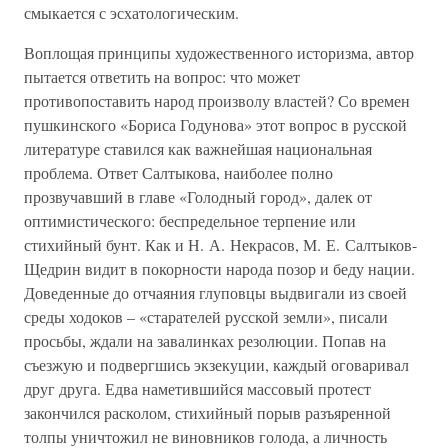
смыкается с эсхатологическим.
Воплощая принципы художественного историзма, автор
пытается ответить на вопрос: что может
противопоставить народ произволу властей? Со времен
пушкинского «Бориса Годунова» этот вопрос в русской
литературе ставился как важнейшая национальная
проблема. Ответ Салтыкова, наиболее полно
прозвучавший в главе «Голодный город», далек от
оптимистического: беспредельное терпение или
стихийный бунт. Как и Н. А. Некрасов, М. Е. Салтыков-
Щедрин видит в покорности народа позор и беду нации.
Доведенные до отчаяния глуповцы выдвигали из своей
среды ходоков – «старателей русской земли», писали
просьбы, ждали на завалинках резолюции. Попав на
съезжую и подвергшись экзекуции, каждый оговаривал
друг друга. Едва наметившийся массовый протест
закончился расколом, стихийный порыв разъяренной
толпы уничтожил не виновников голода, а личность