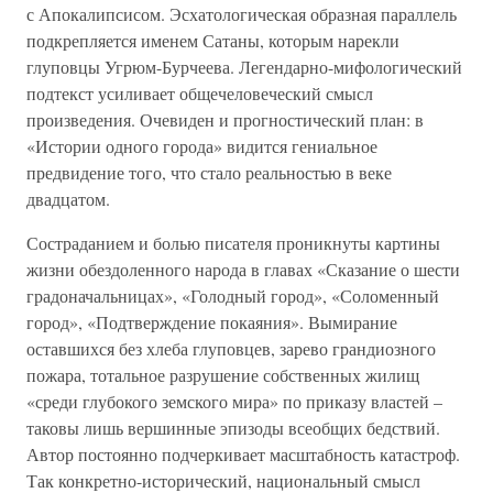
с Апокалипсисом. Эсхатологическая образная параллель
подкрепляется именем Сатаны, которым нарекли
глуповцы Угрюм-Бурчеева. Легендарно-мифологический
подтекст усиливает общечеловеческий смысл
произведения. Очевиден и прогностический план: в
«Истории одного города» видится гениальное
предвидение того, что стало реальностью в веке
двадцатом.
Состраданием и болью писателя проникнуты картины
жизни обездоленного народа в главах «Сказание о шести
градоначальницах», «Голодный город», «Соломенный
город», «Подтверждение покаяния». Вымирание
оставшихся без хлеба глуповцев, зарево грандиозного
пожара, тотальное разрушение собственных жилищ
«среди глубокого земского мира» по приказу властей –
таковы лишь вершинные эпизоды всеобщих бедствий.
Автор постоянно подчеркивает масштабность катастроф.
Так конкретно-исторический, национальный смысл