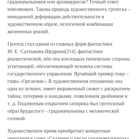
градоначальников или архиваурисов? Точный ответ
невозможен. Такова природа художественного гротеска –
невиданной деформации действительности в
художественном образе, нелогичной комбинации
жизненных реалий.
Гротеск стал одним из главных форм фантастики
М. Е. Салтыкова-Щедрина[214], фантастики
реалистической, ибо она воплощала типические стороны
угнетающей, обезличивающей человека системы
государственного управления. Ярчайший пример тому –
глава «Органчик». В художественном отношении она
одна из лучших, имеет выраженный сюжет с раскрытием
тайны, потерями и находками, появлением двойников и
т. д. Подлинным открытием сатирика был гротескный
образ Брудастого – градоначальника с механической
головой.
Художественное время приобретает конкретные
очертания в главе «Сказание о шести градоначальницах»