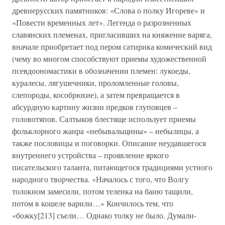
древнерусских памятников: «Слова о полку Игореве» и
«Повести временных лет». Легенда о разрозненных
славянских племенах, пригласивших на княжение варяга,
вначале приобретает под пером сатирика комический вид
(чему во многом способствуют приемы художественной
псевдоономастики в обозначении племен: лукоеды,
куралесы, лягушечники, проломленные головы,
слепороды, кособрюхие), а затем превращается в
абсурдную картину жизни предков глуповцев –
головотяпов. Салтыков блестяще использует приемы
фольклорного жанра «небывальщины» – небылицы, а
также пословицы и поговорки. Описание неудавшегося
внутреннего устройства – проявление яркого
писательского таланта, питающегося традициями устного
народного творчества. «Началось с того, что Волгу
толокном замесили, потом теленка на баню тащили,
потом в кошеле варили…» Кончилось тем, что
«божку[213] съели… Однако толку не было. Думали-