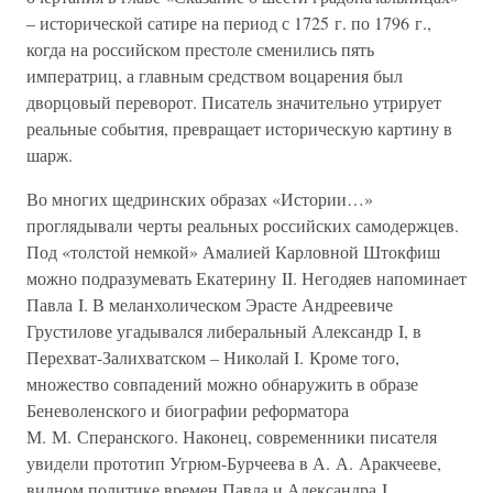
– исторической сатире на период с 1725 г. по 1796 г.,
когда на российском престоле сменились пять
императриц, а главным средством воцарения был
дворцовый переворот. Писатель значительно утрирует
реальные события, превращает историческую картину в
шарж.
Во многих щедринских образах «Истории…»
проглядывали черты реальных российских самодержцев.
Под «толстой немкой» Амалией Карловной Штокфиш
можно подразумевать Екатерину II. Негодяев напоминает
Павла I. В меланхолическом Эрасте Андреевиче
Грустилове угадывался либеральный Александр I, в
Перехват-Залихватском – Николай I. Кроме того,
множество совпадений можно обнаружить в образе
Беневоленского и биографии реформатора
М. М. Сперанского. Наконец, современники писателя
увидели прототип Угрюм-Бурчеева в А. А. Аракчееве,
видном политике времен Павла и Александра I,