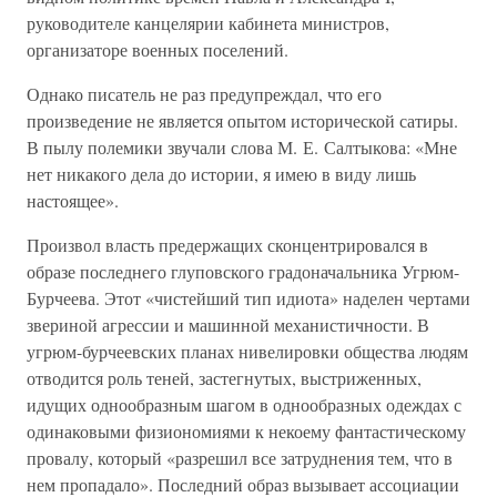
руководителе канцелярии кабинета министров,
организаторе военных поселений.
Однако писатель не раз предупреждал, что его
произведение не является опытом исторической сатиры.
В пылу полемики звучали слова М. Е. Салтыкова: «Мне
нет никакого дела до истории, я имею в виду лишь
настоящее».
Произвол власть предержащих сконцентрировался в
образе последнего глуповского градоначальника Угрюм-
Бурчеева. Этот «чистейший тип идиота» наделен чертами
звериной агрессии и машинной механистичности. В
угрюм-бурчеевских планах нивелировки общества людям
отводится роль теней, застегнутых, выстриженных,
идущих однообразным шагом в однообразных одеждах с
одинаковыми физиономиями к некоему фантастическому
провалу, который «разрешил все затруднения тем, что в
нем пропадало». Последний образ вызывает ассоциации