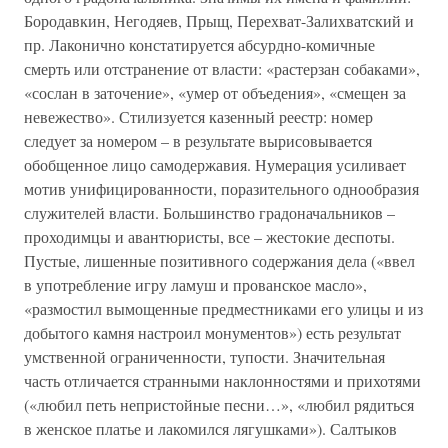
Бородавкин, Негодяев, Прыщ, Перехват-Залихватский и
пр. Лаконично констатируется абсурдно-комичные
смерть или отстранение от власти: «растерзан собаками»,
«сослан в заточение», «умер от объедения», «смещен за
невежество». Стилизуется казенный реестр: номер
следует за номером – в результате вырисовывается
обобщенное лицо самодержавия. Нумерация усиливает
мотив унифицированности, поразительного однообразия
служителей власти. Большинство градоначальников –
проходимцы и авантюристы, все – жестокие деспоты.
Пустые, лишенные позитивного содержания дела («ввел
в употребление игру ламуш и прованское масло»,
«размостил вымощенные предместниками его улицы и из
добытого камня настроил монументов») есть результат
умственной ограниченности, тупости. Значительная
часть отличается странными наклонностями и прихотями
(«любил петь непристойные песни…», «любил рядиться
в женское платье и лакомился лягушками»). Салтыков