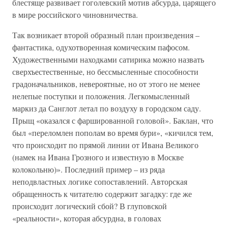
блестяще развивает гоголевский мотив абсурда, царящего
в мире российского чиновничества.
Так возникает второй образный план произведения –
фантастика, одухотворенная комическим пафосом.
Художественными находками сатирика можно назвать
сверхъестественные, но бессмысленные способности
градоначальников, невероятные, но от этого не менее
нелепые поступки и положения. Легкомысленный
маркиз да Санглот летал по воздуху в городском саду.
Прыщ «оказался с фаршированной головой». Баклан, что
был «переломлен пополам во время бури», «кичился тем,
что происходит по прямой линии от Ивана Великого
(намек на Ивана Грозного и известную в Москве
колокольню)». Последний пример – из ряда
неподвластных логике сопоставлений. Авторская
обращенность к читателю содержит загадку: где же
происходит логический сбой? В глуповской
«реальности», которая абсурдна, в головах