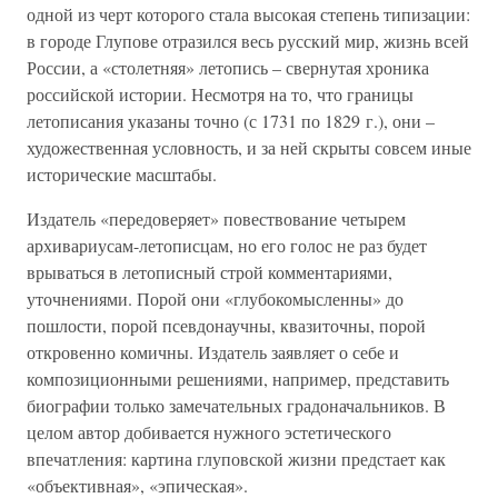
одной из черт которого стала высокая степень типизации:
в городе Глупове отразился весь русский мир, жизнь всей
России, а «столетняя» летопись – свернутая хроника
российской истории. Несмотря на то, что границы
летописания указаны точно (с 1731 по 1829 г.), они –
художественная условность, и за ней скрыты совсем иные
исторические масштабы.
Издатель «передоверяет» повествование четырем
архивариусам-летописцам, но его голос не раз будет
врываться в летописный строй комментариями,
уточнениями. Порой они «глубокомысленны» до
пошлости, порой псевдонаучны, квазиточны, порой
откровенно комичны. Издатель заявляет о себе и
композиционными решениями, например, представить
биографии только замечательных градоначальников. В
целом автор добивается нужного эстетического
впечатления: картина глуповской жизни предстает как
«объективная», «эпическая».