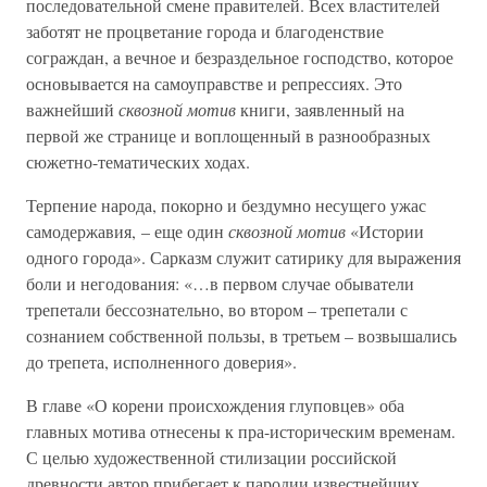
последовательной смене правителей. Всех властителей
заботят не процветание города и благоденствие
сограждан, а вечное и безраздельное господство, которое
основывается на самоуправстве и репрессиях. Это
важнейший
сквозной мотив
книги, заявленный на
первой же странице и воплощенный в разнообразных
сюжетно-тематических ходах.
Терпение народа, покорно и бездумно несущего ужас
самодержавия, – еще один
сквозной мотив
«Истории
одного города». Сарказм служит сатирику для выражения
боли и негодования: «…в первом случае обыватели
трепетали бессознательно, во втором – трепетали с
сознанием собственной пользы, в третьем – возвышались
до трепета, исполненного доверия».
В главе «О корени происхождения глуповцев» оба
главных мотива отнесены к пра-историческим временам.
С целью художественной стилизации российской
древности автор прибегает к пародии известнейших