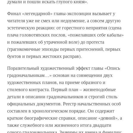
думали и пошли искать глупого князя».
Финал «легендарной» главы-экспозиции вызывает у
читателя уже не смех или недоумение, а совсем другую
эстетическую реакцию: от горестного неприятия (сцена
плача головотяпских послов, «пожелавших себе кабалы»
и пожалевших об утраченной воле) до протеста
(трагикомичные эпизоды первых притеснений, первых
бунтов и первых жестоких расправ).
Поразительный художественный эффект главы «Опись
градоначальникам…» основан на совмещении двух
художественных планов, на приеме образного и
стилевого контраста. Первый план – жизнеподобные
детали в описании градоначальников и строгий стиль
официальных документов. Реестр начальственных особ
составлен в хронологическом порядке. Он содержит
краткие биографические справки, описание «деяний», а
также служебного или жизненного итога двадцати
одного градоначальника. Значимы их имена и фамилии: