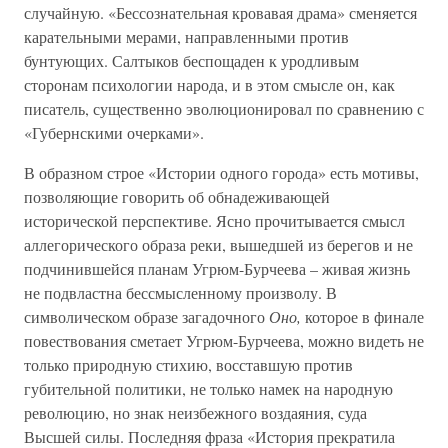
случайную. «Бессознательная кровавая драма» сменяется
карательными мерами, направленными против
бунтующих. Салтыков беспощаден к уродливым
сторонам психологии народа, и в этом смысле он, как
писатель, существенно эволюционировал по сравнению с
«Губернскими очерками».
В образном строе «Истории одного города» есть мотивы,
позволяющие говорить об обнадеживающей
исторической перспективе. Ясно прочитывается смысл
аллегорического образа реки, вышедшей из берегов и не
подчинившейся планам Угрюм-Бурчеева – живая жизнь
не подвластна бессмысленному произволу. В
символическом образе загадочного
Оно,
которое в финале
повествования сметает Угрюм-Бурчеева, можно видеть не
только природную стихию, восставшую против
губительной политики, не только намек на народную
революцию, но знак неизбежного воздаяния, суда
Высшей силы. Последняя фраза «История прекратила