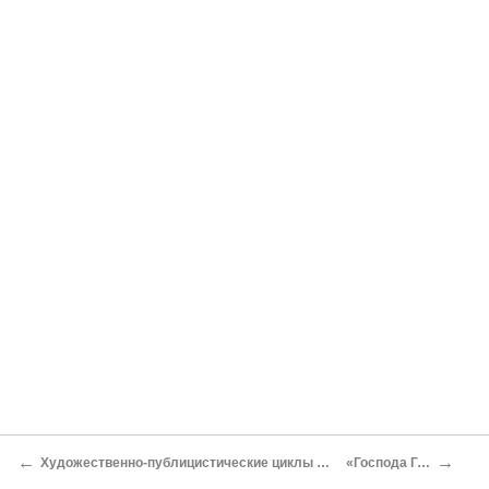
←
→
Художественно-публицистические циклы периода «Отечественных записок»
«Господа Головлевы»