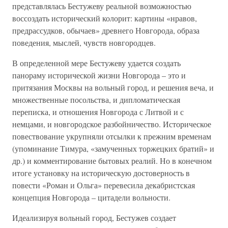
представлялась Бестужеву реальной возможностью
воссоздать исторический колорит: картины «нравов,
предрассудков, обычаев» древнего Новгорода, образа
поведения, мыслей, чувств новгородцев.
В определенной мере Бестужеву удается создать
панораму исторической жизни Новгорода – это и
притязания Москвы на вольный город, и решения веча, и
множественные посольства, и дипломатическая
переписка, и отношения Новгорода с Литвой и с
немцами, и новгородское разбойничество. Историческое
повествование укрупняли отсылки к прежним временам
(упоминание Тимура, «замученных торжецких братий» и
др.) и комментирование бытовых реалий. Но в конечном
итоге установку на историческую достоверность в
повести «Роман и Ольга» перевесила декабристская
концепция Новгорода – цитадели вольности.
Идеализируя вольный город, Бестужев создает