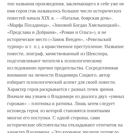
тип названия произведения, заключающего в себе уже не
имя героя (так называлось большое число исторических
повестей начала XIX в. – «Наталья, боярская дочь»,
«Марфа Посадница», «Зиновий Богдан Хмельницкий»,
«Предслава и Добрыня», «Роман и Ольга»), и не
историческое место («Замок Венден», «Ревельский
турнир» и т. п.), а нравственное преступление. Название
повести, эпиграф, заимствованный из Шекспира,
подготавливают читателя к психологическому
исследованию причин предательства. Сосредотачивая
внимание на личности Владимира Сицкого, автор
избирает психологический аспект для своей повести.
Характер героя раскрывается с разных точек зрения.
Вначале мы узнаем о Владимире из диалога двух «умных
горожан» – плотника и ратника. Лишь затем следует
исповедь героя, из которой становятся понятными
многие его поступки. С одной стороны, сами
исторические обстоятельства откладывают отпечаток на
характер Владимира: «Это кровавое зрелище потрясло