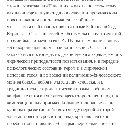
сложился взгляд на «Изменника» как на повесть-поэму,
как на определенную стадию в освоении прозаическим
повествованием опыта романтической поэмы,
указывается на близость повести поэме Байрона «Осада
Коринфа». Связь повестей А. Бестужева с романтической
поэмой была отмечена еще А. Пушкиным, написавшим:
«Это хорошо для поэмы байронической». Связь эта
заключается и в интересе к демоническим характерам, и в
лирической приподнятости повествования, и в передаче
психологических состояний героя, и в лирической
исповеди героя, и во введении религиозно-философского
мотива борьбы добра и зла за душу человека, и в
традиционном для романтической поэмы любовном
конфликте (хотя он является здесь второстепенным), и в
композиционных приемах. Большие хронологические
купюры в развитии действия (между первой и второй
частями повести срок в три года), хронологические
перебои повествования, «быстрые переходы» – все это