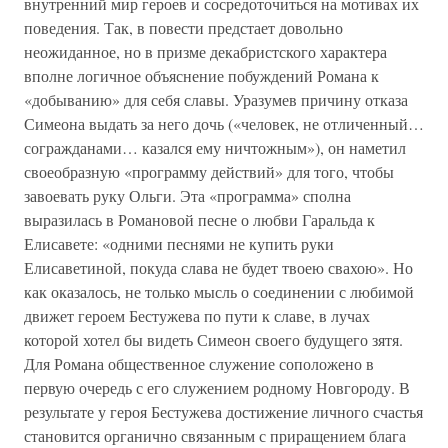
внутренний мир героев и сосредоточиться на мотивах их
поведения. Так, в повести предстает довольно
неожиданное, но в призме декабристского характера
вполне логичное объяснение побуждений Романа к
«добыванию» для себя славы. Уразумев причину отказа
Симеона выдать за него дочь («человек, не отличенный…
согражданами… казался ему ничтожным»), он наметил
своеобразную «программу действий» для того, чтобы
завоевать руку Ольги. Эта «программа» сполна
выразилась в Романовой песне о любви Гаральда к
Елисавете: «одними песнями не купить руки
Елисаветиной, покуда слава не будет твоею свахою». Но
как оказалось, не только мысль о соединении с любимой
движет героем Бестужева по пути к славе, в лучах
которой хотел бы видеть Симеон своего будущего зятя.
Для Романа общественное служение соположено в
первую очередь с его служением родному Новгороду. В
результате у героя Бестужева достижение личного счастья
становится органично связанным с приращением блага