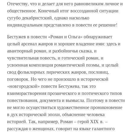
Отечеству, что и делает для него равновеликим личное и
общественное. Конечный итог воссозданной ситуации
сугубо декабристский, однако насколько
индивидуальным представлено в повести ее решение!
Бестужев в повести «Роман и Ольга» обнаруживает
целый арсенал жанров и хорошее владение ими: здесь и
авантюрный роман, и разбойничья сказка, и
чувствительная повесть, и готический роман, и
усвоенная композиция романтической поэмы, и целый
свод фольклорных лирических жанров, пословиц,
поговорок. Но чего не произошло в исторической
«новгородской» повести Бестужева, так это
взаиморастворения прозаического и поэтического типов
повествования, документа и вымысла. Поэтому в повести
не могло осуществиться художественное проникновение
в дух исторической эпохи, объяснение человека
историей. Так, например, Роман – герой XIX в. –
рассуждая о женщинах, говорит на языке галантного