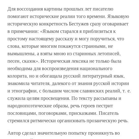
Для воссоздания картины прошлых лет писателю
помогают исторические реалии того времени. Языковую
историческую конкретность Бестужев сразу оговаривает
в примечании: «Языком старался я приблизиться к
простому настоящему рассказу и могу поручиться, что
слова, которые многим покажутся странными, не
вымышлены, а взяты мною из старинных летописей,
песен, сказок». Историческая лексика не только была
необходима для воспроизведения национального
колорита, но и обогащала русский литературный язык,
знакомила читателя, далекого от знания русской истории
и этнографии, с большим числом славянских реалий, т. е.
служила целям просвещения. По тексту рассыпаны и
народнопоэтические образы, речь героев пестрит
пословицами, поговорками, присказками. Писатель
стремился ритмически организовать прозаическую речь.
Автор сделал значительную попытку проникнуть во