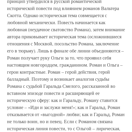
принцип утвердился в русской романтической
исторической повести под влиянием романов Вальтера
Скотта. Однако историческая тема совмещается с
любовной механически. Повесть начинается как
любовная (неудачное сватовство Романа), затем внимание
автора приковывает историческая тема (осложнившиеся
отношения с Москвой, посольство Романа, заключение
его в тюрьму). Лишь в финале обе линии объединяются –
Роман получает руку Ольги за то, что проявил себя
настоящим новгородцем, гражданином. Роман и Ольга –
герои контрастные. Роман – герой действия, герой
балладный. Поэтому и возникает аналогия судьбы
Романа с судьбой Гаральда Смелого, рассказанной во
вставном эпизоде повести и расширяющей ее
историческую сферу: как и Гаральду, Роману ставится
условие – «Иди и заслужи меня!»; как и Гаральд, Роман
отказывается от «выгодной» любви; как и Гаральд, Роман
не только воин, но и певец. Если с Романом связана
историческая линия повести, то с Ольгой – лирическая,