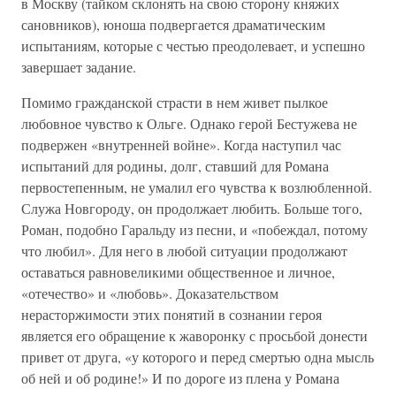
в Москву (тайком склонять на свою сторону княжих
сановников), юноша подвергается драматическим
испытаниям, которые с честью преодолевает, и успешно
завершает задание.
Помимо гражданской страсти в нем живет пылкое
любовное чувство к Ольге. Однако герой Бестужева не
подвержен «внутренней войне». Когда наступил час
испытаний для родины, долг, ставший для Романа
первостепенным, не умалил его чувства к возлюбленной.
Служа Новгороду, он продолжает любить. Больше того,
Роман, подобно Гаральду из песни, и «побеждал, потому
что любил». Для него в любой ситуации продолжают
оставаться равновеликими общественное и личное,
«отечество» и «любовь». Доказательством
нерасторжимости этих понятий в сознании героя
является его обращение к жаворонку с просьбой донести
привет от друга, «у которого и перед смертью одна мысль
об ней и об родине!» И по дороге из плена у Романа