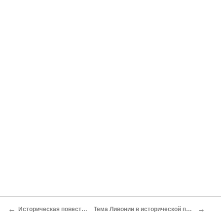
←
→
Историческая повесть декабристов
Тема Ливонии в исторической повести декабристов