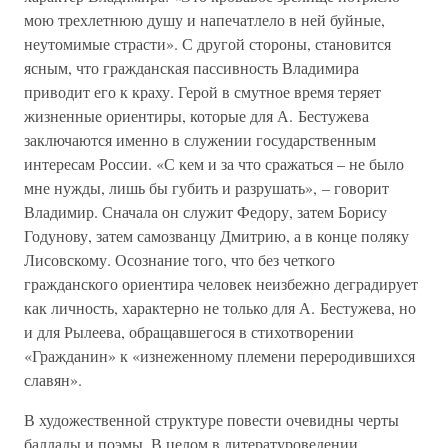
мою трехлетнюю душу и напечатлело в ней буйные,
неутомимые страсти». С другой стороны, становится
ясным, что гражданская пассивность Владимира
приводит его к краху. Герой в смутное время теряет
жизненные ориентиры, которые для А. Бестужева
заключаются именно в служении государственным
интересам России. «С кем и за что сражаться – не было
мне нужды, лишь бы губить и разрушать», – говорит
Владимир. Сначала он служит Федору, затем Борису
Годунову, затем самозванцу Дмитрию, а в конце поляку
Лисовскому. Осознание того, что без четкого
гражданского ориентира человек неизбежно деградирует
как личность, характерно не только для А. Бестужева, но
и для Рылеева, обращавшегося в стихотворении
«Гражданин» к «изнеженному племени переродившихся
славян».
В художественной структуре повести очевидны черты
баллады и поэмы. В целом в литературоведении