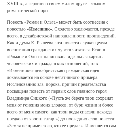
XVIII в., а героиня о своем милом друге – языком
романтической поры.
Повесть «Роман и Ольга» может быть соотнесена с
«Изменник».
повестью
Сходство заключается, прежде
всего, в декабристской направленности произведений.
Как и думы К. Рылеева, эти повести служат целям
воспитания гражданских чувств читателя. Если в
«Романе и Ольге» нарисована идеальная картина
человеческих и гражданских отношений, то в
«Изменнике» декабристская гражданская идея
доказывается на основе негативного примера.
Исследованию зла, порока, причин предательства
посвящена повесть от первых слов главного героя
Владимира Сицкого («Пусть же берега твои сохранят
меня от гонения моих злодеев, от бури жизни и более
всего от меня самого, как твои воды спасали некогда
предков от ярости татар!») до последних слов повести:
«Земля не примет того, кто ее предал». Изменяется сам