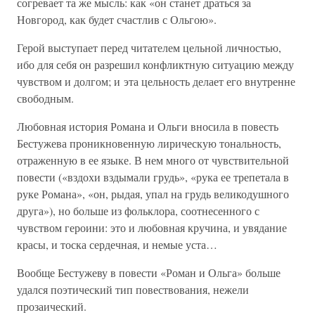
согревает та же мысль: как «он станет драться за
Новгород, как будет счастлив с Ольгою».
Герой выступает перед читателем цельной личностью,
ибо для себя он разрешил конфликтную ситуацию между
чувством и долгом; и эта цельность делает его внутренне
свободным.
Любовная история Романа и Ольги вносила в повесть
Бестужева проникновенную лирическую тональность,
отраженную в ее языке. В нем много от чувствительной
повести («вздохи вздымали грудь», «рука ее трепетала в
руке Романа», «он, рыдая, упал на грудь великодушного
друга»), но больше из фольклора, соотнесенного с
чувством героини: это и любовная кручина, и увядание
красы, и тоска сердечная, и немые уста…
Вообще Бестужеву в повести «Роман и Ольга» больше
удался поэтический тип повествования, нежели
прозаический.