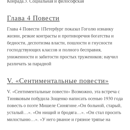
Конрада.3. Социальная и философская
Глава 4 Повести
Глава 4 Повести 1Петербург показал Гоголю изнанку
жизни, резкие контрасты и противоречия богатства и
бедности, деспотизма власти, пошлости и гнусности
господствующих классов и полного бесправия,
униженности и забитости простых тружеников; научил
различать за парадной
V. «Сентиментальные повести»
V. «Сентиментальные повести» Возможно, эта встреча с
Тиняковым побудила Зощенко написать осенью 1930 года
повесть о поэте Мишеле Синягине.«Он больной, старый,
усталый…». «Он нищий и бродяга…». «Он стал просить
милостыню…». «У него рваное и грязное тряпье на