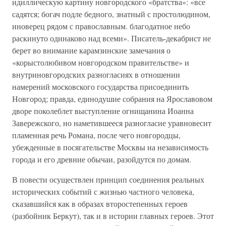
идиллическую картину новгородского «братства»: «все
садятся; богач подле бедного, знатный с простолюдином,
иноверец рядом с православным. благодатное небо
раскинуто одинаково над всеми». Писатель-декабрист не
берет во внимание карамзинские замечания о
«корыстолюбивом новгородском правительстве» и
внутриновгородских разногласиях в отношении
намерений московского государства присоединить
Новгород; правда, единодушие собрания на Ярославовом
дворе поколеблет выступление огнищанина Иоанна
Завережского, но наметившееся разногласие уравновесит
пламенная речь Романа, после чего новгородцы,
убежденные в посягательстве Москвы на независимость
города и его древние обычаи, разойдутся по домам.
В повести осуществлен принцип соединения реальных
исторических событий с жизнью частного человека,
сказавшийся как в образах второстепенных героев
(разбойник Беркут), так и в истории главных героев. Этот