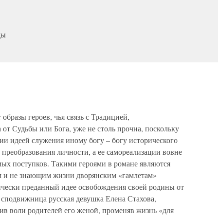
ды
образы героев, чья связь с Традицией,
от Судьбы или Бога, уже не столь прочна, поскольку
ии идеей служения иному богу – богу исторического
 преобразования личности, а ее самореализации вовне
ых поступков. Такими героями в романе являются
 и не знающим жизни дворянским «гамлетам»
ически преданный идее освобождения своей родины от
я сподвижница русская девушка Елена Стахова,
ив воли родителей его женой, променяв жизнь «для