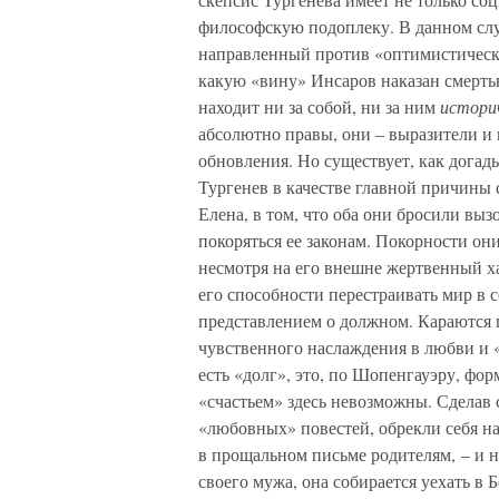
философскую подоплеку. В данном слу
направленный против «оптимистическо
какую «вину» Инсаров наказан смертью
находит ни за собой, ни за ним
истори
абсолютно правы, они – выразители и 
обновления. Но существует, как догады
Тургенев в качестве главной причины с
Елена, в том, что оба они бросили вы
покоряться ее законам. Покорности он
несмотря на его внешне жертвенный хар
его способности перестраивать мир в 
представлением о должном. Караются г
чувственного наслаждения в любви и
есть «долг», это, по Шопенгауэру, фо
«счастьем» здесь невозможны. Сделав 
«любовных» повестей, обрекли себя на 
в прощальном письме родителям, – и н
своего мужа, она собирается уехать в 