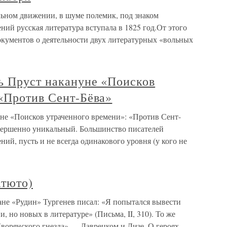
льном движении, в шуме полемик, под знаком
ий русская литература вступала в 1825 год.От этого
окументов о деятельности двух литературных «вольных
ь Пруст накануне «Поисков
 «Против Сент-Бёва»
не «Поисков утраченного времени»: «Против Сент-
вершенно уникальный. Большинство писателей
ний, пусть и не всегда одинакового уровня (у кого не
тюто)
е «Рудин» Тургенев писал: «Я попытался вывести
, но новых в литературе» (Письма, II, 310). То же
«Дворянского гнезда» — Лаврецком и Лизе. О героях