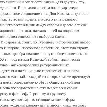
ную лишений и опасностей жизнь «для других», тех,
едливости. В психологическом плане характеры
адоксальное соединение типа Дон Кихота, энтузиаста
в жертву во имя идеала, и нового типа цельного
нающего расхождения между словом и делом, а также
радиционной этики, настаивающей на подобном
вии нравственности. За выбором Елены,
Инсаровым, стоит, по Тургеневу, исторический выбор
о Инсарова, способного повести ее, отсталую страну,
льных преобразованиях, по пути общечеловеческого
53 г. – год начала Крымской войны, трагическая
ануном» александровских реформационных
 деятеля и потенциально героической личности,
ьшего масштаба, каждый из которых также претендует
ставляет определенную сферу общественной или
 Елена последовательно отказывает всем своим
рику и философу Берсеневу и крупному
овскому, потому что стоящие за ними сферы
 более, «охранительной» деятельности николаевского