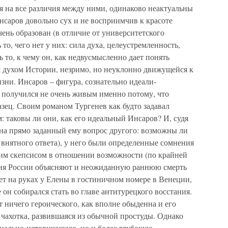
я на все различия между ними, одинаково неактуальны
нсаров довольно сух и не восприимчив к красоте
чень образован (в отличие от университетского
ь то, чего нет у них: сила духа, целеустремленность,
ь то, к чему он, как недвусмысленно дает понять
м духом Истории, незримо, но неуклонно движущейся к
ни. Инсаров – фигура, сознательно идеали-
н получился не очень живым именно потому, что
азец. Своим романом Тургенев как будто задавал
 таковы ли они, как его идеальный Инсаров? И, судя
 на прямо заданный ему вопрос другого: возможны ли
 внятного ответа), у него были определенные сомнения
ким скепсисом в отношении возможности (по крайней
ния России объясняют и неожиданную раннюю смерть
ет на руках у Елены в гостиничном номере в Венеции,
е он собирался стать во главе антитурецкого восстания.
т ничего героического, как вполне обыденна и его
я чахотка, развившаяся из обычной простуды. Однако
циально-историческую, но и более глубокую –