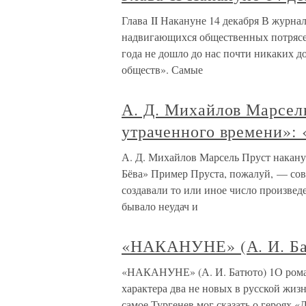
Глава II Накануне 14 декабря В журна
надвигающихся общественных потрясен
года не дошло до нас почти никаких д
обществ». Самые
А. Д. Михайлов Марсел
утраченного времени»:
А. Д. Михайлов Марсель Пруст накану
Бёва» Пример Пруста, пожалуй, — со
создавали то или иное число произведе
бывало неудач и
«НАКАНУНЕ» (А. И. Ба
«НАКАНУНЕ» (А. И. Батюто) 1О роман
характера два не новых в русской жизни
самое Тургенев мог сказать о героях 