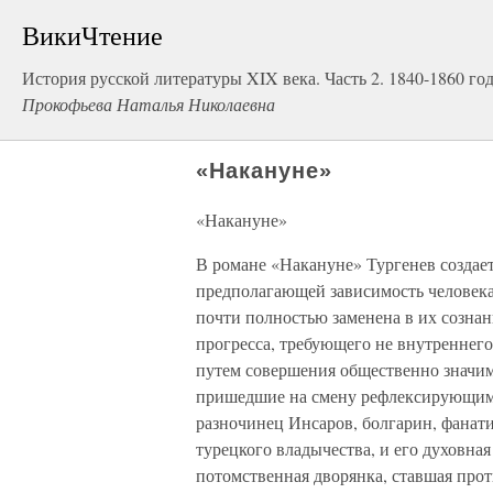
ВикиЧтение
История русской литературы XIX века. Часть 2. 1840-1860 го
Прокофьева Наталья Николаевна
«Накануне»
«Накануне»
В романе «Накануне» Тургенев создает 
предполагающей зависимость человека 
почти полностью заменена в их сознан
прогресса, требующего не внутреннего
путем совершения общественно значим
пришедшие на смену рефлексирующим
разночинец Инсаров, болгарин, фанат
турецкого владычества, и его духовна
потомственная дворянка, ставшая прот