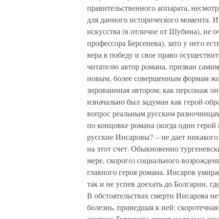
правительственного аппарата, несмотр
для данного исторического момента. И
искусства (в отличие от Шубина), не о
профессора Берсенева), зато у него ест
вера в победу и свое право осуществит
читателю автор романа, призван сами
новым, более совершенным формам жиз
зированнная автором; как персонаж о
изначально был задуман как герой-обр
вопрос реальным русским разночинцам:
по концовке романа (когда один герой
русские Инсаровы? – не дает никакого
на этот счет. Обыкновенно тургеневс
мере, скорого) социального возрожде
главного героя романа. Инсаров умира
так и не успев доехать до Болгарии, гд
В обстоятельствах смерти Инсарова не
болезнь, приведшая к ней: скоротечна
скепсис Тургенева имеет не только со