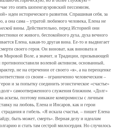
чае это опять шопенгауэровский пессимизм,
й» идеи исторического развития. Спрашивая себя, за
, а она сама – утратой любимого человека, Елена не
ческой
вины. Действительно, перед Историей они
вестники ее живого, беспокойного духа, духа вечного
вается Елена, какая-то другая вина. Ее-то и выдвигает
мерти своего героя. Он виноват, как виновата и
зов Мировой Воле, а значит, и Традиции, призывающей
и противопоставили волевой активизм, основанный,
актер, не на отречении от своего «я», а на переоценке
соответствии со своим – ограниченно человеческим –
ерои и за попытку соединить эгоистическое «счастье»
 «долг» самоотверженного служения ближним. «Долг»
рма аскезы, поэтому никакие компромиссы с личным
ставку на любовь, Елена и Инсаров, как и герои
страдания и гибель. «Я искала счастья, – пишет Елена
айду, быть может, смерть». Верная делу и идеалам
Болгарию и стать там сестрой милосердия. Но случилось