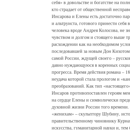
себя» в довольстве и богатстве на пол
кто страдает от общественной несправ
Инсарова и Елены есть достаточно пар
и альтруиста, готового принести себя 
человека вроде Андрея Колосова, не з
чувством и долгом и стоящего выше т
расхождении как на необходимом усло
последовавшей за новым Дон Кихотом 
самой России, ждущей своего – русског
давно нуждающуюся в коренных социа
прогресса. Время действия романа – 18
неудача которой стала прологом и «к
преобразований. Как тип «настоящего»
Инсаров противопоставлен героям мен
на сердце Елены и символически пред
духовной жизни России того времени.
«женихам» – скульптору Шубину, исто
правительственному чиновнику Курнат
искусства, гуманитарной науки и, тем