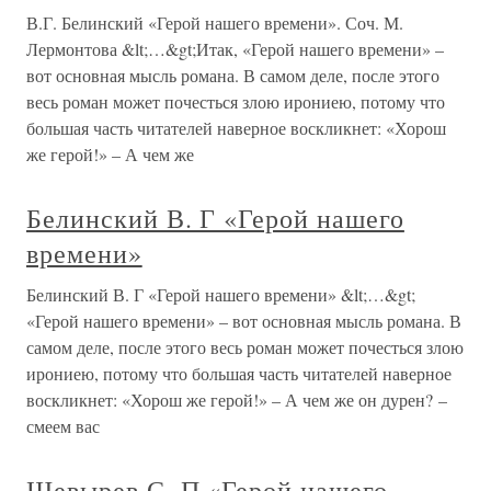
В.Г. Белинский «Герой нашего времени». Соч. М.
Лермонтова &lt;…&gt;Итак, «Герой нашего времени» –
вот основная мысль романа. В самом деле, после этого
весь роман может почесться злою ирониею, потому что
большая часть читателей наверное воскликнет: «Хорош
же герой!» – А чем же
Белинский В. Г «Герой нашего
времени»
Белинский В. Г «Герой нашего времени» &lt;…&gt;
«Герой нашего времени» – вот основная мысль романа. В
самом деле, после этого весь роман может почесться злою
ирониею, потому что большая часть читателей наверное
воскликнет: «Хорош же герой!» – А чем же он дурен? –
смеем вас
Шевырев С. П «Герой нашего