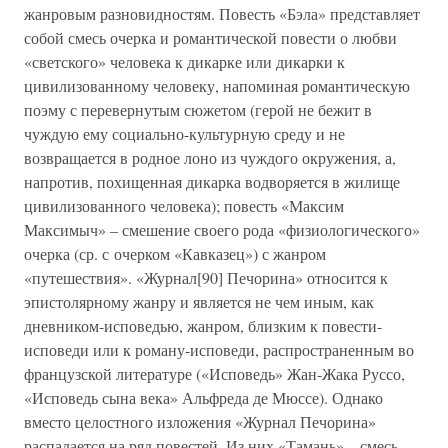
жанровым разновидностям. Повесть «Бэла» представляет
собой смесь очерка и романтической повести о любви
«светского» человека к дикарке или дикарки к
цивилизованному человеку, напоминая романтическую
поэму с перевернутым сюжетом (герой не бежит в
чуждую ему социально-культурную среду и не
возвращается в родное лоно из чуждого окружения, а,
напротив, похищенная дикарка водворяется в жилище
цивилизованного человека); повесть «Максим
Максимыч» – смешение своего рода «физиологического»
очерка (ср. с очерком «Кавказец») с жанром
«путешествия». «Журнал[90] Печорина» относится к
эпистолярному жанру и является не чем иным, как
дневником-исповедью, жанром, близким к повести-
исповеди или к роману-исповеди, распространенным во
французской литературе («Исповедь» Жан-Жака Руссо,
«Исповедь сына века» Альфреда де Мюссе). Однако
вместо целостного изложения «Журнал Печорина»
распадается на ряд повестей. Из них «Тамань» – смесь