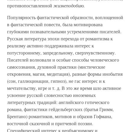
противопоставленной
жизнеподобию.
Популярность фантастической образности, воплощенной
в фантастической повести, была мотивирована
глубокими познавательными устремлениями писателей.
Русская литература эпохи перехода от романтизма к
реализму активно поддерживала интерес к
потустороннему, запредельному, сверхчувственному.
Писателей волновали и особые способы человеческого
самосознания, духовной практики (мистические
откровения, магия, медитация), разные формы инобытия
(сон, галлюцинации, гипноз), не гас интерес и к
мечтательству, игре и т. д. В это же время шло активное
усвоение русской словесностью иноземных
литературных традиций: английского готического
романа, фантастики гейдельбергских (братья Гримм,
Брентано) романтиков, мотивов и образов Гофмана,
восточной сказочной и притчевой поэзии.
Специфический интерес к необъяснимому и