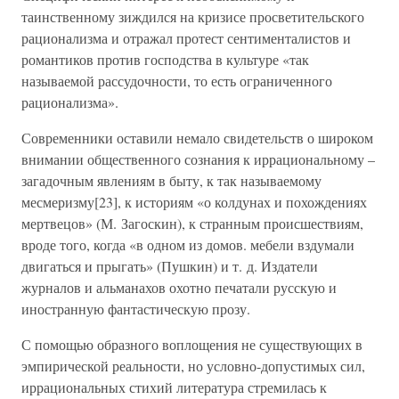
таинственному зиждился на кризисе просветительского
рационализма и отражал протест сентименталистов и
романтиков против господства в культуре «так
называемой рассудочности, то есть ограниченного
рационализма».
Современники оставили немало свидетельств о широком
внимании общественного сознания к иррациональному –
загадочным явлениям в быту, к так называемому
месмеризму[23], к историям «о колдунах и похождениях
мертвецов» (М. Загоскин), к странным происшествиям,
вроде того, когда «в одном из домов. мебели вздумали
двигаться и прыгать» (Пушкин) и т. д. Издатели
журналов и альманахов охотно печатали русскую и
иностранную фантастическую прозу.
С помощью образного воплощения не существующих в
эмпирической реальности, но условно-допустимых сил,
иррациональных стихий литература стремилась к