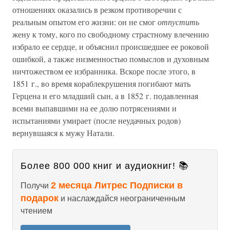
отношениях оказались в резком противоречии с
реальным опытом его жизни: он не смог
отпустить
жену к тому, кого по свободному страстному влечению
избрало ее сердце, и объяснил происшедшее ее роковой
ошибкой, а также низменностью помыслов и духовным
ничтожеством ее избранника. Вскоре после этого, в
1851 г., во время кораблекрушения погибают мать
Герцена и его младший сын, а в 1852 г. подавленная
всеми выпавшими на ее долю потрясениями и
испытаниями умирает (после неудачных родов)
вернувшаяся к мужу Натали.
Более 800 000 книг и аудиокниг! 📚
2 месяца Литрес Подписки в
Получи
подарок
и наслаждайся неограниченным
чтением