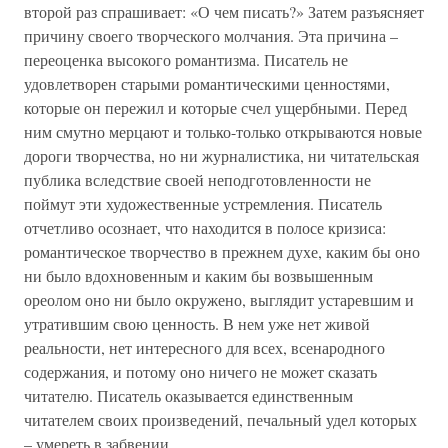
второй раз спрашивает: «О чем писать?» Затем разъясняет
причину своего творческого молчания. Эта причина –
переоценка высокого романтизма. Писатель не
удовлетворен старыми романтическими ценностями,
которые он пережил и которые счел ущербными. Перед
ним смутно мерцают и только-только открываются новые
дороги творчества, но ни журналистика, ни читательская
публика вследствие своей неподготовленности не
поймут эти художественные устремления. Писатель
отчетливо осознает, что находится в полосе кризиса:
романтическое творчество в прежнем духе, каким бы оно
ни было вдохновенным и каким бы возвышенным
ореолом оно ни было окружено, выглядит устаревшим и
утратившим свою ценность. В нем уже нет живой
реальности, нет интересного для всех, всенародного
содержания, и потому оно ничего не может сказать
читателю. Писатель оказывается единственным
читателем своих произведений, печальный удел которых
– умереть в забвении.