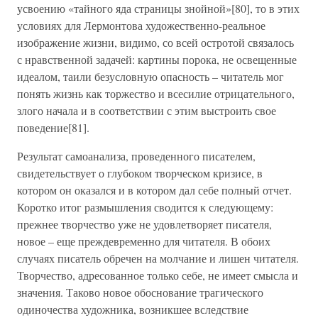
усвоению «тайного яда страницы знойной»[80], то в этих
условиях для Лермонтова художественно-реальное
изображение жизни, видимо, со всей остротой связалось
с нравственной задачей: картины порока, не освещенные
идеалом, таили безусловную опасность – читатель мог
понять жизнь как торжество и всесилие отрицательного,
злого начала и в соответствии с этим выстроить свое
поведение[81].
Результат самоанализа, проведенного писателем,
свидетельствует о глубоком творческом кризисе, в
котором он оказался и в котором дал себе полный отчет.
Коротко итог размышления сводится к следующему:
прежнее творчество уже не удовлетворяет писателя,
новое – еще преждевременно для читателя. В обоих
случаях писатель обречен на молчание и лишен читателя.
Творчество, адресованное только себе, не имеет смысла и
значения. Таково новое обоснование трагического
одиночества художника, возникшее вследствие