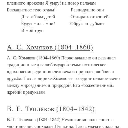
пленного ирокезца Я умру! на позор палачам
Беззащитное тело отдам! Равнодушно они
Для забавы детей Отдирать от костей
Будут жилы мои! Обругают, убьют
И мой труп
А. С. Хомяков (1804–1860)
А. С. Хомяков (1804–1860) Первоначально он развивал
традиционные для любомудров темы: поэтическое
вдохновение, единство человека и природы, любовь и
дружба. Поэт в лирике Хомякова – соединительное звено
между мирозданием и природой. Его «божественный»
жребий предуказан
В. Г. Тепляков (1804–1842)
В. Г. Тепляков (1804–1842) Немногие молодые поэты
удостоивались похвалы Пушкина. Такая удача выпала на