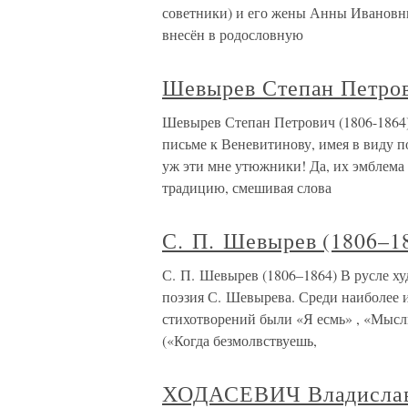
советники) и его жены Анны Ивановны
внесён в родословную
Шевырев Степан Петров
Шевырев Степан Петрович (1806-1864
письме к Веневитинову, имея в виду п
уж эти мне утюжники! Да, их эмблема 
традицию, смешивая слова
С. П. Шевырев (1806–1
С. П. Шевырев (1806–1864) В русле х
поэзия С. Шевырева. Среди наиболее 
стихотворений были «Я есмь» , «Мысл
(«Когда безмолвствуешь,
ХОДАСЕВИЧ Владислав 