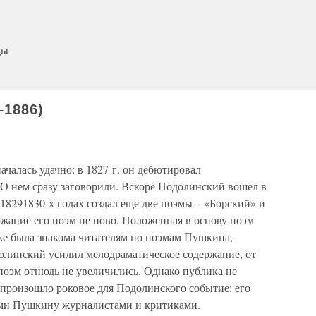
ды
–1886)
ачалась удачно: в 1827 г. он дебютировал
О нем сразу заговорили. Вскоре Подолинский вошел в
18291830-х годах создал еще две поэмы – «Борский» и
жание его поэм не ново. Положенная в основу поэм
же была знакома читателям по поэмам Пушкина,
долинский усилил мелодраматическое содержание, от
поэм отнюдь не увеличились. Однако публика не
т произошло роковое для Подолинского событие: его
ми Пушкину журналистами и критиками.