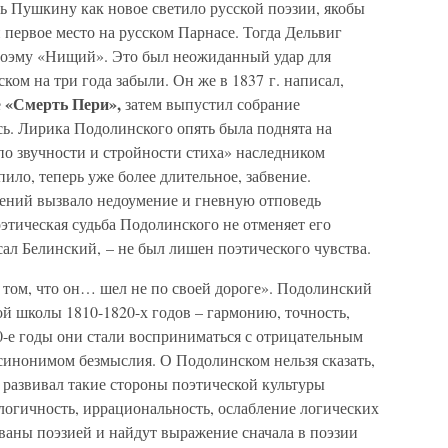
ь Пушкину как новое светило русской поэзии, якобы
первое место на русском Парнасе. Тогда Дельвиг
поэму «Нищий». Это был неожиданный удар для
ком на три года забыли. Он же в 1837 г. написал,
«Смерть Пери»,
е
затем выпустил собрание
сь. Лирика Подолинского опять была поднята на
по звучности и стройности стиха» наследником
ило, теперь уже более длительное, забвение.
нений вызвало недоумение и гневную отповедь
этическая судьба Подолинского не отменяет его
ал Белинский, – не был лишен поэтического чувства.
 том, что он… шел не по своей дороге». Подолинский
ой школы 1810-1820-х годов – гармонию, точность,
30-е годы они стали восприниматься с отрицательным
 синонимом безмыслия. О Подолинском нельзя сказать,
 развивал такие стороны поэтической культуры
алогичность, иррациональность, ослабление логических
бованы поэзией и найдут выражение сначала в поэзии