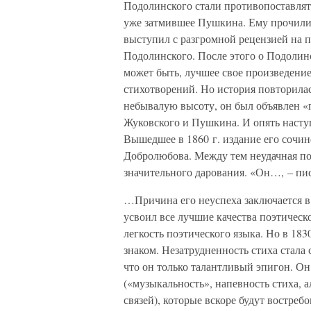
Подолинского стали противопоставлят
уже затмившее Пушкина. Ему прочили 
выступил с разгромной рецензией на 
Подолинского. После этого о Подолинс
может быть, лучшее свое произведени
стихотворений. Но история повторила
небывалую высоту, он был объявлен «
Жуковского и Пушкина. И опять наступ
Вышедшее в 1860 г. издание его сочи
Добролюбова. Между тем неудачная по
значительного дарования. «Он…, – пис
…Причина его неуспеха заключается в
усвоил все лучшие качества поэтическ
легкость поэтического языка. Но в 18
знаком. Незатрудненность стиха стала
что он только талантливый эпигон. Он
(«музыкальность», напевность стиха, 
связей), которые вскоре будут востре