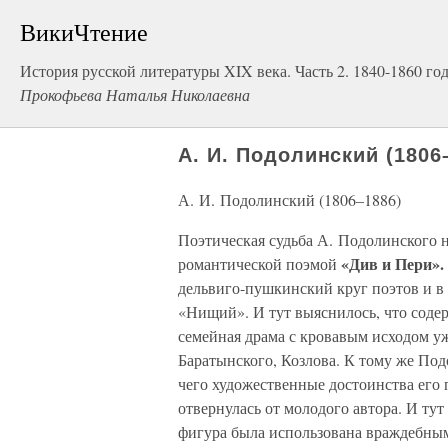
ВикиЧтение
История русской литературы XIX века. Часть 2. 1840-1860 го
Прокофьева Наталья Николаевна
А. И. Подолинский (1806
А. И. Подолинский (1806–1886)
Поэтическая судьба А. Подолинского н
«Див и Пери».
романтической поэмой
дельвиго-пушкинский круг поэтов и в 
«Нищий». И тут выяснилось, что содер
семейная драма с кровавым исходом у
Баратынского, Козлова. К тому же По
чего художественные достоинства его 
отвернулась от молодого автора. И ту
фигура была использована враждебны