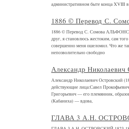
административном быте конца XVIII в.
1886 © Перевод С. Сом
1886 © Перевод С. Сомова АЛЬФОНСУ 
друг, я становлюсь жестоким, сам тог
совершенно меня ошеломил. Что же та
непозволительно свободно
Александр Николаевич 
Александр Николаевич Островский (18
действующие лица:Савел Прокофьевич 
Григорьевич — его племянник, образ
(Кабаниха) — вдова,
ГЛАВА 3 А.Н. ОСТРОВ
ГЛАВА 3 А.Н. ОСТРОВСКИЙ 1823-188