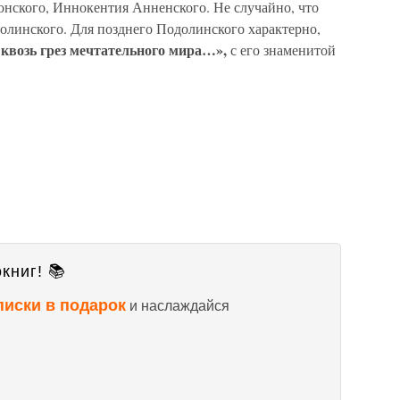
онского, Иннокентия Анненского. Не случайно, что
линского. Для позднего Подолинского характерно,
квозь грез мечтательного мира…»,
с его знаменитой
книг! 📚
писки в подарок
и наслаждайся