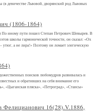
 (в девичестве Львовой, дворянский род Львовых
ич (1806-1864)
) По иному пути пошел Степан Петрович Шевырев. В
оэтов школы гармонической точности, он сказал: «Ох
– утюг, а не лира!» Поэтому он ломает элегическую
864)
удожественных поисков любомудров развивалась и
известных и обративших на себя внимание его
ь», «Цыганская пляска», «Петроград», «Стансы»
Фелицианович 16(28).V.1886,