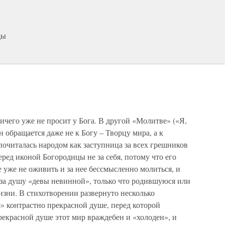
ды
чего уже не просит у Бога. В другой «Молитве» («Я,
обращается даже не к Богу – Творцу мира, а к
почиталась народом как заступница за всех грешников
ред иконой Богородицы не за себя, потому что его
е уже не оживить и за нее бессмысленно молиться, и
а за душу «девы невинной», только что родившуюся или
изни. В стихотворении развернуто несколько
» контрастно прекрасной душе, перед которой
рекрасной душе этот мир враждебен и «холоден», и