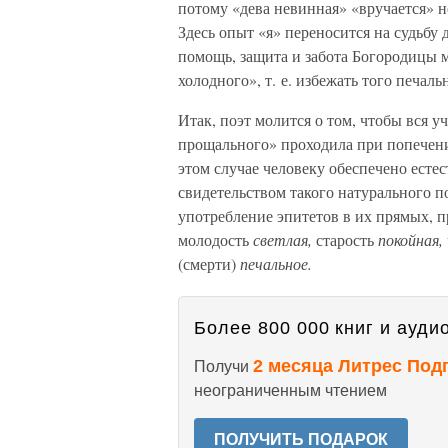
потому «дева невинная» «вручается» н
Здесь опыт «я» переносится на судьбу 
помощь, защита и забота Богородицы м
холодного», т. е. избежать того печал
Итак, поэт молится о том, чтобы вся у
прощального» проходила при попечени
этом случае человеку обеспечено ест
свидетельством такого натурального 
употребление эпитетов в их прямых, 
молодость
светлая,
старость
покойная,
(смерти)
печальное.
Более 800 000 книг и аудио
2 месяца Литрес Под
Получи
неограниченным чтением
ПОЛУЧИТЬ ПОДАРОК