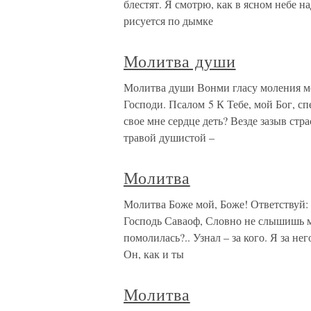
блестят. Я смотрю, как в ясном небе 
рисуется по дымке
Молитва души
Молитва души Вонми гласу моления мо
Господи. Псалом 5 К Тебе, мой Бог, с
свое мне сердце деть? Везде зазыв стр
травой душистой –
Молитва
Молитва Боже мой, Боже! Ответствуй:
Господь Саваоф, Словно не слышишь м
помолилась?.. Узнал – за кого. Я за н
Он, как и ты
Молитва