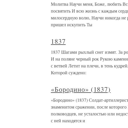
Молитва Научи меня, Боже, любить Вс
посвятить И всю жизнь с каждым серд
милосердную волю, Научи никогда не 
пришел искупить Ты
1837
1837 Шагами рыхлый снег измят. За ро
И на поляне черный рок Рукою каменно
с ветвей Летит на плечи, в тень кудре
Которой суждено:
«Бородино» (1837)
«Бородино» (1837) Солдат-артиллерист
знаменитом сражении, после которого 
полководцев, не усталостью или недос
с ней находятся и