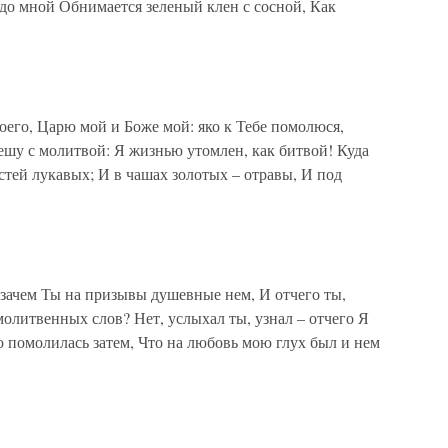
надо мной Обнимается зеленый клен с сосной, Как
его, Царю мой и Боже мой: яко к Тебе помолюся,
пешу с молитвой: Я жизнью утомлен, как битвой! Куда
астей лукавых; И в чашах золотых – отравы, И под
 зачем Ты на призывы душевные нем, И отчего ты,
олитвенных слов? Нет, услыхал ты, узнал – отчего Я
его помолилась затем, Что на любовь мою глух был и нем