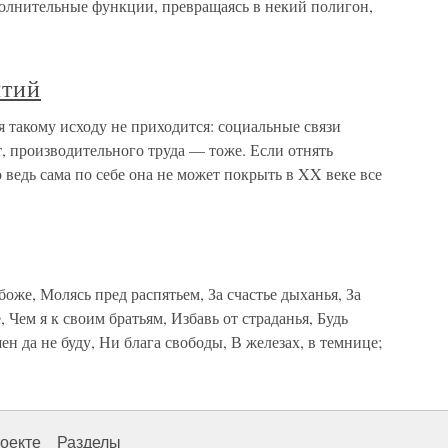
ополнительные функции, превращаясь в некий полигон,
ятий
 такому исходу не приходится: социальные связи
, производительного труда — тоже. Если отнять
 ведь сама по себе она не может покрыть в XX веке все
же, Молясь пред распятьем, За счастье дыханья, За
, Чем я к своим братьям, Избавь от страданья, Будь
н да не буду, Ни блага свободы, В железах, в темнице;
оекте
Разделы