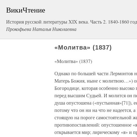
ВикиЧтение
История русской литературы XIX века. Часть 2. 1840-1860 го
Прокофьева Наталья Николаевна
«Молитва» (1837)
«Молитва» (1837)
Однако по большей части Лермонтов ни
Матерь Божия, ныне с молитвою…») он 
Богородице, которая особенно высоко 
перед высшим Судьей. И молится он пе
душа опустошена («пустынная»[71]), е
потому что он ни на что не надеется, 
стоящую на пороге самостоятельной ж
противопоставлений: опустошенное «я
открывается мир; лирическому «я» и п