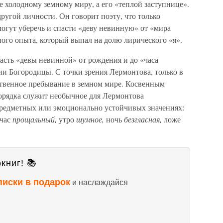
е холодному земному миру, а его «теплой заступнице».
другой личности. Он говорит поэту, что только
огут уберечь и спасти «деву невинную» от «мира
ьного опыта, который выпал на долю лирического «я».
часть «девы невинной» от рождения и до «часа
и Богородицы. С точки зрения Лермонтова, только в
ественное пребывание в земном мире. Косвенным
порядка служит необычное для Лермонтова
предметных или эмоционально устойчивых значениях:
час
прощальный,
утро
шумное,
ночь
безгласная,
ложе
книг! 📚
писки в подарок
и наслаждайся