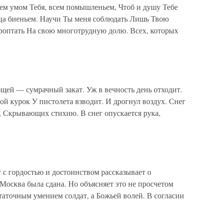
ем умом Тебя, всем помышленьем, Чтоб и душу Тебе
ца биеньем. Научи Ты меня соблюдать Лишь Твою
роптать На свою многотрудную долю. Всех, которых
щей — сумрачный закат. Уж в вечность день отходит.
й курок У пистолета взводит. И дрогнул воздух. Снег
й, Скрывающих стихию. В снег опускается рука,
 с гордостью и достоинством рассказывает о
Москва была сдана. Но объясняет это не просчетом
таточным умением солдат, а Божьей волей. В согласии