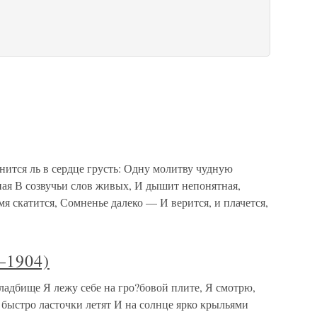
ится ль в сердце грусть: Одну молитву чудную
тная В созвучьи слов живых, И дышит непонятная,
мя скатится, Сомненье далеко — И верится, и плачется,
–1904)
кладбище Я лежу себе на гро?бовой плите, Я смотрю,
и быстро ласточки летят И на солнце ярко крыльями