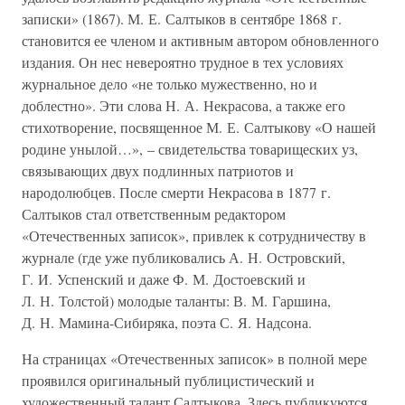
записки» (1867). М. Е. Салтыков в сентябре 1868 г.
становится ее членом и активным автором обновленного
издания. Он нес невероятно трудное в тех условиях
журнальное дело «не только мужественно, но и
доблестно». Эти слова Н. А. Некрасова, а также его
стихотворение, посвященное М. Е. Салтыкову «О нашей
родине унылой…», – свидетельства товарищеских уз,
связывающих двух подлинных патриотов и
народолюбцев. После смерти Некрасова в 1877 г.
Салтыков стал ответственным редактором
«Отечественных записок», привлек к сотрудничеству в
журнале (где уже публиковались А. Н. Островский,
Г. И. Успенский и даже Ф. М. Достоевский и
Л. Н. Толстой) молодые таланты: В. М. Гаршина,
Д. Н. Мамина-Сибиряка, поэта С. Я. Надсона.
На страницах «Отечественных записок» в полной мере
проявился оригинальный публицистический и
художественный талант Салтыкова. Здесь публикуются