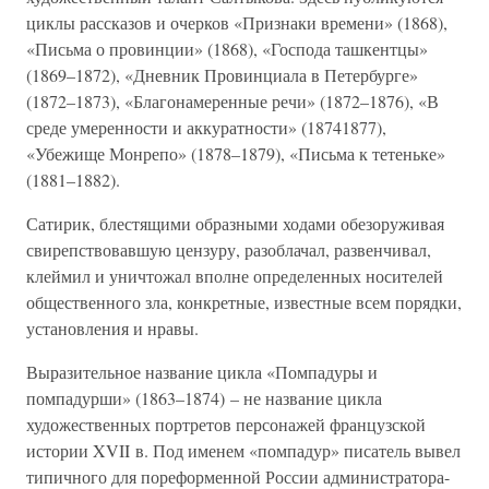
циклы рассказов и очерков «Признаки времени» (1868),
«Письма о провинции» (1868), «Господа ташкентцы»
(1869–1872), «Дневник Провинциала в Петербурге»
(1872–1873), «Благонамеренные речи» (1872–1876), «В
среде умеренности и аккуратности» (18741877),
«Убежище Монрепо» (1878–1879), «Письма к тетеньке»
(1881–1882).
Сатирик, блестящими образными ходами обезоруживая
свирепствовавшую цензуру, разоблачал, развенчивал,
клеймил и уничтожал вполне определенных носителей
общественного зла, конкретные, известные всем порядки,
установления и нравы.
Выразительное название цикла «Помпадуры и
помпадурши» (1863–1874) – не название цикла
художественных портретов персонажей французской
истории XVII в. Под именем «помпадур» писатель вывел
типичного для пореформенной России администратора-