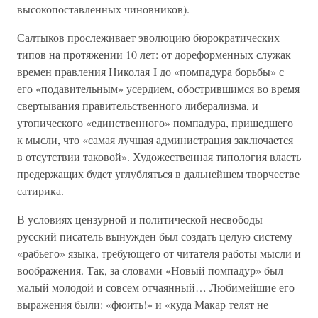
высокопоставленных чиновников).
Салтыков прослеживает эволюцию бюрократических
типов на протяжении 10 лет: от дореформенных служак
времен правления Николая I до «помпадура борьбы» с
его «подавительным» усердием, обострившимся во время
свертывания правительственного либерализма, и
утопического «единственного» помпадура, пришедшего
к мысли, что «самая лучшая администрация заключается
в отсутствии таковой». Художественная типология власть
предержащих будет углубляться в дальнейшем творчестве
сатирика.
В условиях цензурной и политической несвободы
русский писатель вынужден был создать целую систему
«рабьего» языка, требующего от читателя работы мысли и
воображения. Так, за словами «Новый помпадур» был
малый молодой и совсем отчаянный… Любимейшие его
выражения были: «фюить!» и «куда Макар телят не