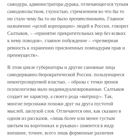
сажодура, администратора-дурака, отличающегося тупым
самодовольством, глупостью, стремлением во что бы то
ни стало чему бы то ни было
препятствовать.
Главное
назначение «целой корпорации» людей в России, говорит
Салтыков, – «принятие прекратительных мер без всяких
к нему поводов», главное побуждение – «чрезмерная
ревность к охранению присвоенных помпадурам прав и
преимуществ».
В этом цикле губернаторы и другие сановные лица
самодержавно-бюрократической России, пользующиеся
неконтролируемой властью, – образы с точки зрения
психологизма мало индивидуализированные. Салтыков
создает не характер, а своего рода «матрицу». Так,
многие персонажи похожи друг на друга пустотой
мыслей, шелухой слов. Отличаются они, как сказано в
одном из рассказов, «лишь более или менее густым
шитьем на воротниках и рукавах» (имеются в виду
внешние, точнее, всего лишь форменные различия