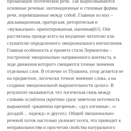
прозаизации поэтической речи. Так вырисовываются
основные речевые, интонационные и стиховые формы
речи, перемешанные между собой. Главные из них –
декламационная, ораторская, риторическая и
«музыкально» ориентированная, напевная[63]. Обе
рассчитаны прежде всего на внушение читателю или
слушателю определенного эмоционального впечатления.
Главная особенность и примета стиля Лермонтова –
построение эмоционально напряженного контекста, в
ходе движения которого смещаются точные значения
отдельных слов. В отличие от Пушкина, упор делается не
на предметное, логически точное значение слова, а на
создание эмоциональной выразительности целого. В
результате оказывается, что логическая связь между
словами ослаблена (критики сразу заметили неточность
выражений «ржавчина презренья», «дух изгнанья», «с
досадой… надежд» и других). Общий эмоционально-
речевой поток настолько увлекает поэта, что приводит к
неправильностям и просчетам свойства натурального