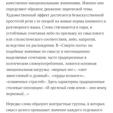
качественно-эмоциональными значениями. Именно они
определяют образное движение лирической темы.
Художественный эффект достигается безыскусственной
простотой речи с ее опорой на живые нормы книжного и
разговорного языка. Слова стягиваются в пары, в
устойчивые сочетания либо по признаку их смыслового
или стилистического соответствия, либо, напротив,
вследствие их расхождения. В «Смерти поэта» на
подобные значимые по смыслу и интонационно
выделяемые сочетания, часто традиционные в
поэтическом словоупотреблении, ложится основная
эмоциональная нагрузка: «мирных нег», «свет
завистливый и душный», «сердца вольного»,
«пламенных страстей». Здесь характерны традиционные
стилевые оппозиции: «И
прежний
сняв
венок
– они
венец
терновый…»
Нередко слова образуют контрастные группы, в которых
смысл целого превышает значение каждого отдельного