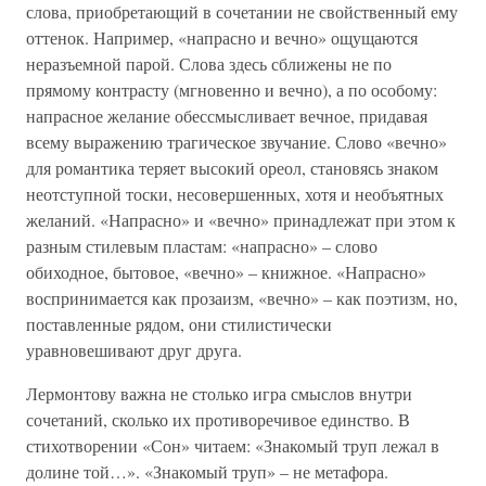
слова, приобретающий в сочетании не свойственный ему
оттенок. Например, «напрасно и вечно» ощущаются
неразъемной парой. Слова здесь сближены не по
прямому контрасту (мгновенно и вечно), а по особому:
напрасное желание обессмысливает вечное, придавая
всему выражению трагическое звучание. Слово «вечно»
для романтика теряет высокий ореол, становясь знаком
неотступной тоски, несовершенных, хотя и необъятных
желаний. «Напрасно» и «вечно» принадлежат при этом к
разным стилевым пластам: «напрасно» – слово
обиходное, бытовое, «вечно» – книжное. «Напрасно»
воспринимается как прозаизм, «вечно» – как поэтизм, но,
поставленные рядом, они стилистически
уравновешивают друг друга.
Лермонтову важна не столько игра смыслов внутри
сочетаний, сколько их противоречивое единство. В
стихотворении «Сон» читаем: «Знакомый труп лежал в
долине той…». «Знакомый труп» – не метафора.