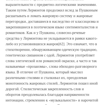
выразительности с предметно-логическими значениями.
Таким путем Лермонтов продолжил вслед за Пушкиным
расшатывать и ломать жанровую систему и жанровые
перегородки, доставшиеся в наследство от классицизма и
закрепившиеся в поэтическом языке сентименталистов и
романтиков. Как и у Пушкина, словесно-речевые
средства у Лермонтова не укладываются в рамки какого-
либо из установившихся жанров[62]. Это означает, что в
стихотворении, обнаруживающем одическую традицию,
генетически связанном с одой, Лермонтов употребляет
слова элегической или романсной окраски, а часто и так
называемые «прозаизмы», слова обиходно-разговорного
языка. В отличие от Пушкина, который мыслил
различными стилями и сталкивал их, преодолевая
монотонность жанровых стилей, Лермонтов пошел иной
дорогой. Стилистическая закрепленность слов и
оборотов преодолевалась благодаря напряженности
интонации, стремлению к «музыкальности» и нарочитой