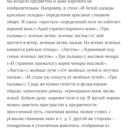
бы всецело предметны и даже нарочито не
изобразительны. Например, в стихе «И белой одежды
красивые складки» определение
красивые
слишком
общее. И таких «простых» определений поэт не избегает:
вороной
конь («Араб горячил вороного коня», «Три
пальмы»);
зеленые
ветви,
зеленые
листья («С ней
шепчется ветер, зеленые ветви лаская. На ветвях зеленых
качаются райские птицы», «Листок»; «Хранимый под
сенью зеленых листов», «Три пальмы»);
высокая
чинара
(«И странник прижался у корня чинары высокой»,
«Листок»);
знойные
лучи («От знойных лучей и летучих
песков», «И стали уж сохнуть от знойных лучей», «Три
пальмы»). Сюда же нужно отнести и фольклорные
образы:
черноглазую
девицу,
черногривого
коня, месяц
ясный, буйную
думу,
широкое
поле и пр. В зрелой лирике
можно заметить пристрастие к предметности:
проселочный
путь,
спаленная
жнива,
полное
гумно,
с
резными ставнями
окно и т. д. С другой же стороны –
изощренная и утонченная живопись, отобранная из