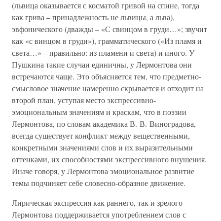
(львица оказывается с косматой гривой на спине, тогда
как грива – принадлежность не львицы, а льва),
эвфонического (дважды – «С свинцом в груди…»; звучит
как «с винцом в груди»), грамматического («Из пламя и
света…» – правильно: из пламени и света) и иного. У
Пушкина такие случаи единичны, у Лермонтова они
встречаются чаще. Это объясняется тем, что предметно-
смысловое значение намеренно скрывается и отходит на
второй план, уступая место экспрессивно-
эмоциональным значениям и краскам, что в поэзии
Лермонтова, по словам академика В. В. Виноградова,
всегда существует конфликт между вещественными,
конкретными значениями слов и их выразительными
оттенками, их способностями экспрессивного внушения.
Иначе говоря, у Лермонтова эмоциональное развитие
темы подчиняет себе словесно-образное движение.
Лирическая экспрессия как раннего, так и зрелого
Лермонтова поддерживается употреблением слов с