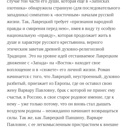
случае той части его души, которая еще в «Записках
охотника» обнаружила странную (для последовательного
западника) симпатию к «восточным» началам русской
жизни. Так, Лаврецкий требует «признания народной
правды и смирения перед нею», имея в виду ту особую
национальную «правду», которая продолжает жить в
душе и характере русского крестьянина, верного
этическим заветам древней духовно-религиозной
Традиции. Это на уровне идей отстаиваемое Лаврецким
движение с «Запада» на «Восток» находит свое
воплощение и в «сюжете» его личной жизни. Роман
начинается с того, что Лавреций, неустроенный, духовно
разбитый, приезжает из Европы, где он оставил свою
жену Варвару Павловну, брак с которой не принес ему
счастья, в Россию, в свое старое родовое имение, где к
нему – уже только потому, что он вновь стал дышать
воздухом родины – неожиданно начинают возвращаться
силы. Так же, как Лаврецкий Паншину, Варваре
Павловне, с ее легкомысленным пристрастием к внешне