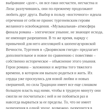
выбравшие «долг», он все-таки несчастен, несчастна и
Лиза: разлучившись, они по-прежнему продолжают
любить друг друга. Выбор в пользу «восточного» идеала
отречения от себя не принес тургеневским героям
желанного освобождения. «Музыкальная» атмосфера
финала романа – элегическое уныние, не знающее исхода,
не имеющее разрешения. В то же время, наряду с
привычной для него апелляцией к шопенгауэровской
Вечности, Тургенев в «Дворянском гнезде» предлагает
дополнительное и новое по сравнению с повестями –
собственно историческое – объяснение этого уныния.
Герои романа – заложники и жертвы того тяжелого
времени, в котором им выпало родиться и жить. Их
сердца уже проснулись для новой любви и новых
свершений, но сила Традиции имеет все еще слишком
большую власть над ними, чтобы в трудную минуту они
смогли не посчитаться с ней и не побояться раз и
навсегда вырваться за ее пределы. То, что не имеет
разрешения в одной эпохе, возможно, разрешится в