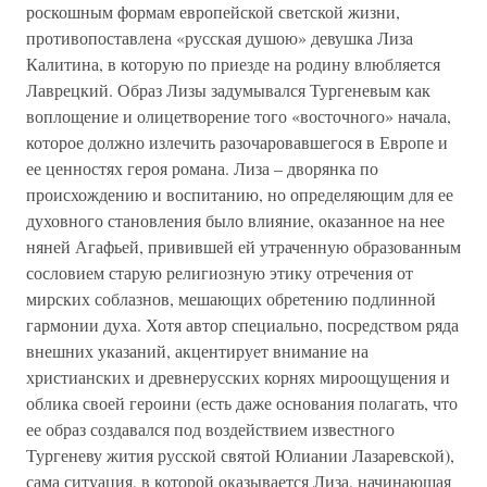
роскошным формам европейской светской жизни,
противопоставлена «русская душою» девушка Лиза
Калитина, в которую по приезде на родину влюбляется
Лаврецкий. Образ Лизы задумывался Тургеневым как
воплощение и олицетворение того «восточного» начала,
которое должно излечить разочаровавшегося в Европе и
ее ценностях героя романа. Лиза – дворянка по
происхождению и воспитанию, но определяющим для ее
духовного становления было влияние, оказанное на нее
няней Агафьей, привившей ей утраченную образованным
сословием старую религиозную этику отречения от
мирских соблазнов, мешающих обретению подлинной
гармонии духа. Хотя автор специально, посредством ряда
внешних указаний, акцентирует внимание на
христианских и древнерусских корнях мироощущения и
облика своей героини (есть даже основания полагать, что
ее образ создавался под воздействием известного
Тургеневу жития русской святой Юлиании Лазаревской),
сама ситуация, в которой оказывается Лиза, начинающая