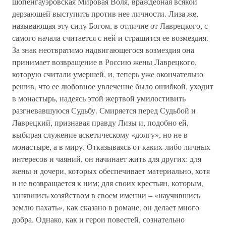
шопенгауэровская Мировая Воля, враждебная всякой
дерзающей выступить против нее личности. Лиза же,
называющая эту силу Богом, в отличие от Лаврецкого, с
самого начала считается с ней и страшится ее возмездия.
За знак неотвратимо надвигающегося возмездия она
принимает возвращение в Россию жены Лаврецкого,
которую считали умершей, и, теперь уже окончательно
решив, что ее любовное увлечение было ошибкой, уходит
в монастырь, надеясь этой жертвой умилостивить
разгневавшуюся Судьбу. Смиряется перед Судьбой и
Лаврецкий, признавая правду Лизы и, подобно ей,
выбирая служение аскетическому «долгу», но не в
монастыре, а в миру. Отказываясь от каких-либо личных
интересов и чаяний, он начинает жить для других: для
жены и дочери, которых обеспечивает материально, хотя
и не возвращается к ним; для своих крестьян, которым,
занявшись хозяйством в своем имении – «научившись
землю пахать», как сказано в романе, он делает много
добра. Однако, как и герои повестей, сознательно