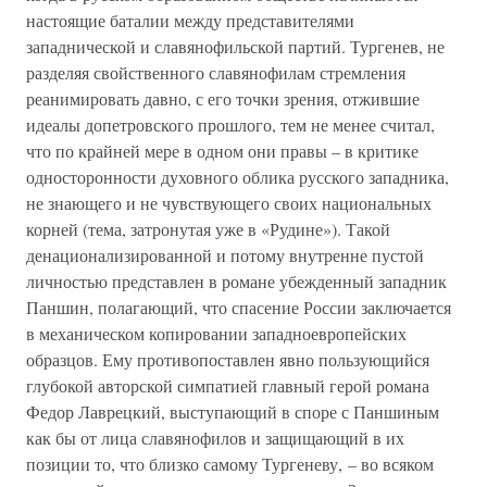
настоящие баталии между представителями
западнической и славянофильской партий. Тургенев, не
разделяя свойственного славянофилам стремления
реанимировать давно, с его точки зрения, отжившие
идеалы допетровского прошлого, тем не менее считал,
что по крайней мере в одном они правы – в критике
односторонности духовного облика русского западника,
не знающего и не чувствующего своих национальных
корней (тема, затронутая уже в «Рудине»). Такой
денационализированной и потому внутренне пустой
личностью представлен в романе убежденный западник
Паншин, полагающий, что спасение России заключается
в механическом копировании западноевропейских
образцов. Ему противопоставлен явно пользующийся
глубокой авторской симпатией главный герой романа
Федор Лаврецкий, выступающий в споре с Паншиным
как бы от лица славянофилов и защищающий в их
позиции то, что близко самому Тургеневу, – во всяком