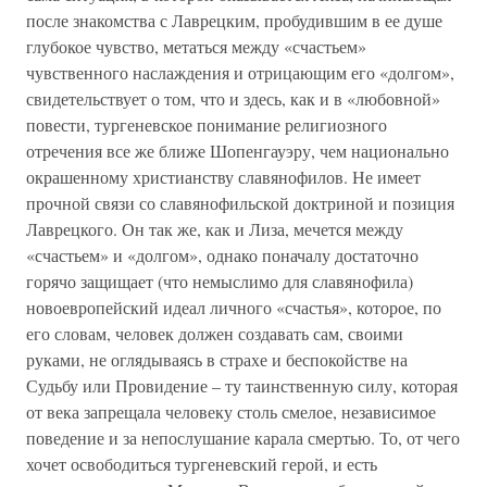
после знакомства с Лаврецким, пробудившим в ее душе
глубокое чувство, метаться между «счастьем»
чувственного наслаждения и отрицающим его «долгом»,
свидетельствует о том, что и здесь, как и в «любовной»
повести, тургеневское понимание религиозного
отречения все же ближе Шопенгауэру, чем национально
окрашенному христианству славянофилов. Не имеет
прочной связи со славянофильской доктриной и позиция
Лаврецкого. Он так же, как и Лиза, мечется между
«счастьем» и «долгом», однако поначалу достаточно
горячо защищает (что немыслимо для славянофила)
новоевропейский идеал личного «счастья», которое, по
его словам, человек должен создавать сам, своими
руками, не оглядываясь в страхе и беспокойстве на
Судьбу или Провидение – ту таинственную силу, которая
от века запрещала человеку столь смелое, независимое
поведение и за непослушание карала смертью. То, от чего
хочет освободиться тургеневский герой, и есть